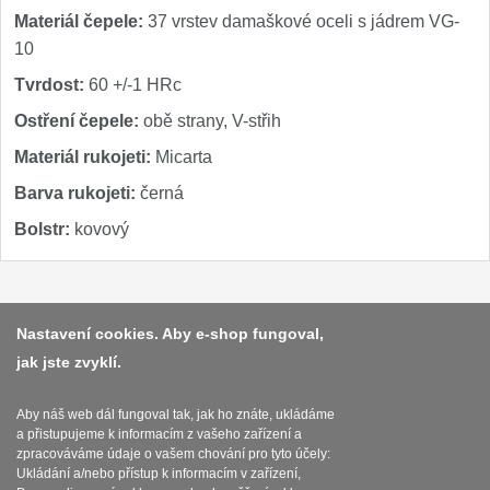
Materiál čepele:
37 vrstev damaškové oceli s jádrem VG-
10
Tvrdost:
60 +/-1 HRc
Ostření čepele:
obě strany, V-střih
Materiál rukojeti:
Micarta
Barva rukojeti:
černá
Bolstr:
kovový
Platba a dodávka
Nastavení cookies. Aby e-shop fungoval,
jak jste zvyklí.
Obchodní podmínky
Zasady zpracovani osobnich udaju
Aby náš web dál fungoval tak, jak ho znáte, ukládáme
a přistupujeme k informacím z vašeho zařízení a
Reklamační řád
zpracováváme údaje o vašem chování pro tyto účely:
Ukládání a/nebo přístup k informacím v zařízení,