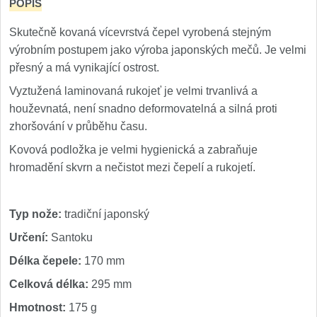
POPIS
Nože Samura MO-V
4
Skutečně kovaná vícevrstvá čepel vyrobená stejným
Nože Samura Bamboo
výrobním postupem jako výroba japonských mečů. Je velmi
1
přesný a má vynikající ostrost.
Ostřiče nožů V-Sharp
Vyztužená laminovaná rukojeť je velmi trvanlivá a
houževnatá, není snadno deformovatelná a silná proti
Brousky na nože
9
zhoršování v průběhu času.
Kovová podložka je velmi hygienická a zabraňuje
Doplňky a díly
4
hromadění skvrn a nečistot mezi čepelí a rukojetí.
Doprodej
11
Typ nože:
tradiční japonský
Dárky
4
Určení:
Santoku
Délka čepele:
170 mm
Značky
4
Celková délka:
295 mm
Hmotnost:
175 g