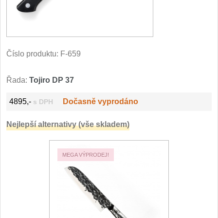
Filetovací nože
7
Nože na chleba
27
Číslo produktu:
F-659
Vykosťovací nože
41
Řada:
Tojiro DP 37
Steakové nože
2
4895,-
Dočasně vyprodáno
s DPH
Plátkovací nože
27
Nejlepší alternativy (vše skladem)
Porcovací nože
2
MEGA VÝPRODEJ!
Sekáčky a speciální nože
15
Japonské nože
57