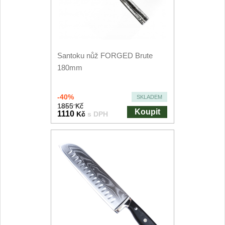
Kuchyňské příslušenství
2
Zavírací nože
Santoku nůž FORGED Brute
Kapesní
6
180mm
Taktické
3
-40%
SKLADEM
1855 Kč
Turistické
Koupit
1110
Kč
s DPH
7
Speciální
4
Nože s pevnou čepelí
Taktické
8
Outdoorové
9