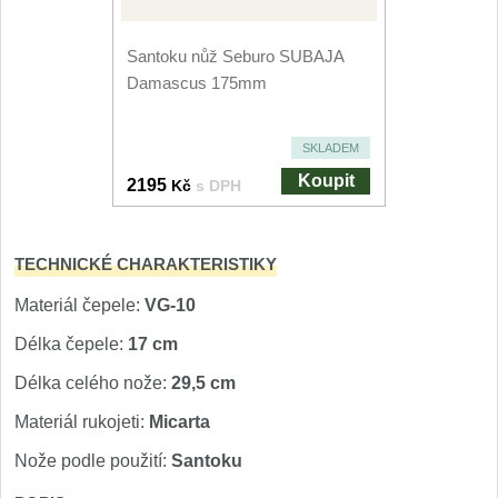
Nože Seburo SARADA
93
Santoku nůž Seburo SUBAJA
Nože Seburo SUBAJA
Damascus 175mm
92
Nože Seburo HOKORI
37
SKLADEM
Koupit
Nože Seburo HOGANI
2195
Kč
s DPH
20
Nože Seburo WEST
21
TECHNICKÉ CHARAKTERISTIKY
Nože Tojiro
Materiál čepele:
VG-10
Délka čepele:
17 cm
Nože Tojiro Shippu
2
Délka celého nože:
29,5 cm
Nože Tojiro Zen
1
Materiál rukojeti:
Micarta
Nože Samura
Nože podle použití:
Santoku