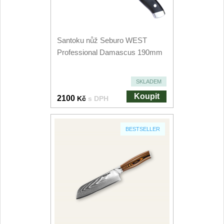
Speciální nože
Vrhací nože
12
Santoku nůž Seburo WEST
Professional Damascus 190mm
Záchranářské
4
SKLADEM
Ostření nožů
Koupit
2100
Kč
s DPH
Ostřiče nožů
8
BESTSELLER
Brusné kameny
3
Doplňky a díly
4
Nože SEBURO
Sady nožů SEBURO
6