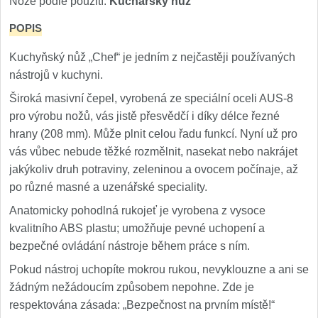
Nože podle použití:
Kuchařský nůž
Nože Samura MO-V
4
POPIS
Nože Samura Bamboo
1
Kuchyňský nůž „Chef“ je jedním z nejčastěji používaných
nástrojů v kuchyni.
Ostřiče nožů V-Sharp
Široká masivní čepel, vyrobená ze speciální oceli AUS-8
Brousky na nože
pro výrobu nožů, vás jistě přesvědčí i díky délce řezné
9
hrany (208 mm). Může plnit celou řadu funkcí. Nyní už pro
Doplňky a díly
vás vůbec nebude těžké rozmělnit, nasekat nebo nakrájet
4
jakýkoliv druh potraviny, zeleninou a ovocem počínaje, až
po různé masné a uzenářské speciality.
Doprodej
11
Anatomicky pohodlná rukojeť je vyrobena z vysoce
Dárky
kvalitního ABS plastu; umožňuje pevné uchopení a
4
bezpečné ovládání nástroje během práce s ním.
Značky
Pokud nástroj uchopíte mokrou rukou, nevyklouzne a ani se
4
žádným nežádoucím způsobem nepohne. Zde je
respektována zásada: „Bezpečnost na prvním místě!“