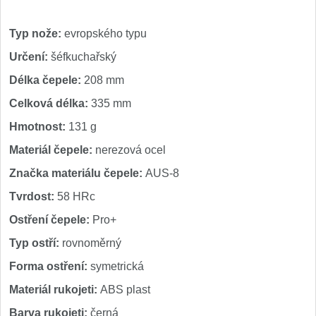
Typ nože:
evropského typu
Určení:
šéfkuchařský
Délka čepele:
208 mm
Celková délka:
335 mm
Hmotnost:
131 g
Materiál čepele:
nerezová ocel
Značka materiálu čepele:
AUS-8
Tvrdost:
58 HRc
Ostření čepele:
Pro+
Typ ostří:
rovnoměrný
Forma ostření:
symetrická
Materiál rukojeti:
ABS plast
Barva rukojeti:
černá