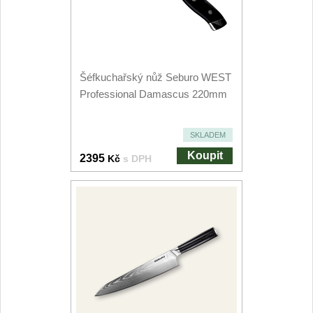
Kuchyňské příslušenství
2
Zavírací nože
Šéfkuchařský nůž Seburo WEST
Kapesní
6
Professional Damascus 220mm
Taktické
3
SKLADEM
Turistické
Koupit
2395
Kč
s DPH
7
Speciální
4
Nože s pevnou čepelí
Taktické
8
Outdoorové
10