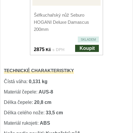
Nože Seburo SARADA
93
Šéfkuchařský nůž Seburo
Nože Seburo SUBAJA
HOGANI Deluxe Damascus
92
200mm
Nože Seburo HOKORI
37
SKLADEM
Koupit
Nože Seburo HOGANI
2875
Kč
s DPH
20
Nože Seburo WEST
21
TECHNICKÉ CHARAKTERISTIKY
Nože Tojiro
Čístá váha:
0,131 kg
Materiál čepele:
AUS-8
Nože Tojiro Shippu
2
Délka čepele:
20,8 cm
Nože Tojiro Zen
1
Délka celého nože:
33,5 cm
Nože Samura
Materiál rukojeti:
ABS