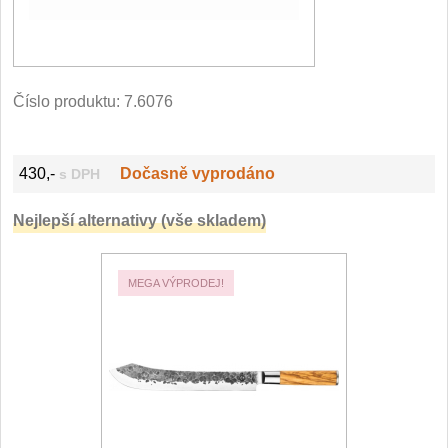
Filetovací nože
7
Nože na chleba
27
Číslo produktu:
7.6076
Vykosťovací nože
41
430,-
Dočasně vyprodáno
s DPH
Steakové nože
2
Nejlepší alternativy (vše skladem)
Plátkovací nože
27
Porcovací nože
MEGA VÝPRODEJ!
2
Sekáčky a speciální
nože
15
Japonské nože
57