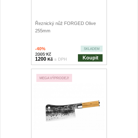
Kuchyňské příslušenství
2
Zavírací nože
Řeznický nůž FORGED Olive
255mm
Kapesní
6
-40%
SKLADEM
Taktické
2005 Kč
3
Koupit
1200
Kč
s DPH
Turistické
7
MEGA VÝPRODEJ!
Speciální
4
Nože s pevnou čepelí
Taktické
8
Outdoorové
9