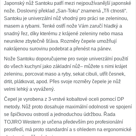
Japonský nůž Santoku patří mezi nejpoužívanější japonské
Nože Samura MO-V
4
nože. Doslovný překlad „San-Toku“ znamená „Tři ctnosti“.
Santoku je univerzální nůž vhodný pro práci se zeleninou,
Nože Samura Bamboo
1
masem a rybami. Tenké ostří nože Vám zaručí hladký a
snadný řez, díky kterému z krájené zeleniny nebo masa
Ostřiče nožů V-Sharp
neunikne zbytečně šťáva. Rozměry čepele umožňují
nakrájenou surovinu podebrat a přenést na pánev.
Brousky na nože
12
Nože Santoku doporučujeme pro svoje univerzální použití
Doplňky a díly
do všech kuchyní jako základní nůž– můžete s nimi krájet
6
zeleninu, porcovat maso a ryby, sekat cibuli, utřít česnek,
Doprodej
drtit, plátkovat, apod. Přes svoje rozměry čepele je nůž
11
velmi lehký a vyvážený.
Dárky
Čepel je vyrobena z 3-vrstvé kobaltové oceli pomocí DP
4
metody. Nůž proto dosahuje maximální odolnosti ve spojení
Značky
se špičkovou ostrostí a jednoduchou údržbou. Řada
4
TOJIRO Western je určena především pro profesionální
prostředí, má proto standardní a s ohledem na ergonomické