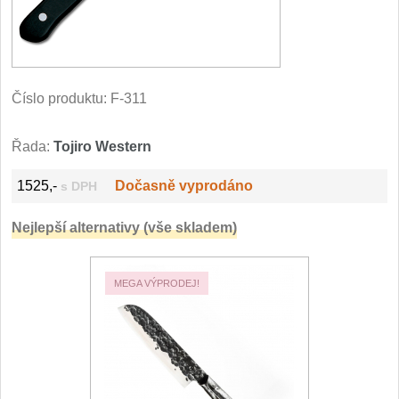
Filetovací nože
7
Nože na chleba
27
Číslo produktu:
F-311
Vykosťovací nože
41
Řada:
Tojiro Western
Steakové nože
2
1525,-
Dočasně vyprodáno
s DPH
Plátkovací nože
27
Nejlepší alternativy (vše skladem)
Porcovací nože
2
MEGA VÝPRODEJ!
Sekáčky a speciální nože
15
Japonské nože
57