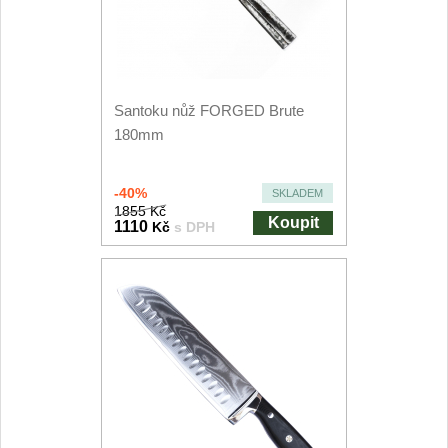
Kuchyňské příslušenství
2
Zavírací nože
Santoku nůž FORGED Brute
Kapesní
6
180mm
Taktické
3
-40%
SKLADEM
1855 Kč
Turistické
Koupit
1110
Kč
s DPH
7
Speciální
4
Nože s pevnou čepelí
Taktické
8
Outdoorové
10