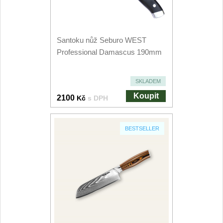
Speciální nože
Vrhací nože
12
Santoku nůž Seburo WEST
Professional Damascus 190mm
Záchranářské
4
SKLADEM
Ostření nožů
Koupit
2100
Kč
s DPH
Ostřiče nožů
8
BESTSELLER
Brusné kameny
3
Doplňky a díly
4
Nože SEBURO
Sady nožů SEBURO
6