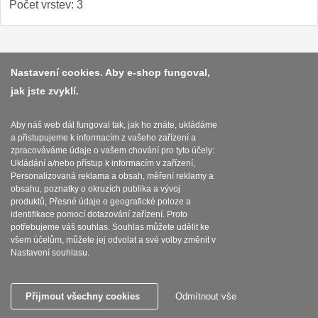
Počet vrstev: 3
Platba a dodávka
Nastavení cookies. Aby e-shop fungoval,
jak jste zvyklí.
Obchodní podmínky
Zasady zpracovani osobnich udaju
Aby náš web dál fungoval tak, jak ho znáte, ukládáme
a přistupujeme k informacím z vašeho zařízení a
Reklamační řád
zpracováváme údaje o vašem chování pro tyto účely:
Ukládání a/nebo přístup k informacím v zařízení,
O nožích
Personalizovaná reklama a obsah, měření reklamy a
obsahu, poznatky o okruzích publika a vývoj
produktů, Přesné údaje o geografické poloze a
Nastavení souborů cookies
identifikace pomocí dotazování zařízení. Proto
potřebujeme váš souhlas. Souhlas můžete udělit ke
všem účelům, můžete jej odvolat a své volby změnit v
Nastavení souhlasu.
SEBURO s.r.o. Nejostrejsinoze.cz © 2015 - 2026
Přijmout všechny cookies
Odmítnout vše
Tyto internetové stránky používají soubory cookie.