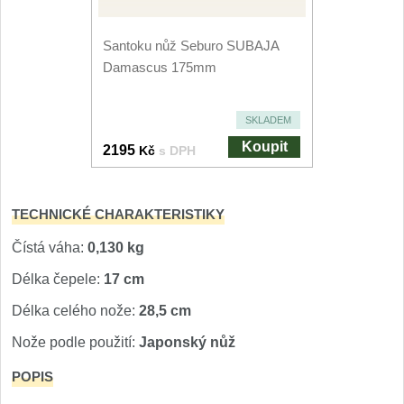
Nože Seburo SARADA
93
Santoku nůž Seburo SUBAJA
Nože Seburo SUBAJA
Damascus 175mm
92
Nože Seburo HOKORI
37
SKLADEM
Koupit
Nože Seburo HOGANI
2195
Kč
s DPH
20
Nože Seburo WEST
21
TECHNICKÉ CHARAKTERISTIKY
Nože Tojiro
Čístá váha:
0,130 kg
Délka čepele:
17 cm
Nože Tojiro Shippu
2
Délka celého nože:
28,5 cm
Nože Tojiro Zen
1
Nože podle použití:
Japonský nůž
Nože Samura
POPIS