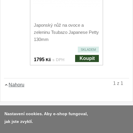
Filetovací nože
7
Japonský nůž na ovoce a
Nože na chleba
27
zeleninu Tsubazo Japanese Petty
130mm
Vykosťovací nože
41
SKLADEM
Steakové nože
2
Koupit
1795
Kč
s DPH
Plátkovací nože
27
1 z 1
Porcovací nože
Nahoru
2
Sekáčky a speciální nože
15
Platba a dodávka
Nastavení cookies. Aby e-shop fungoval,
Japonské nože
jak jste zvyklí.
57
Obchodní podmínky