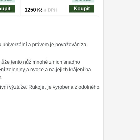
upit
Koupit
1250
Kč
s DPH
o univerzální a právem je považován za
 může tento nůž mnohé z nich snadno
ění zeleniny a ovoce a na jejich krájení na
m.
sivní výztuže. Rukojeť je vyrobena z odolného