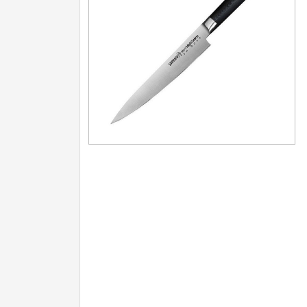
Nože na ovoce a zeleninu
43
Santoku nože
46
Nože NAKIRI
17
Filetovací nože
7
Nože na chleba
27
Vykosťovací nože
41
Steakové nože
2
Plátkovací nože
27
Porcovací nože
2
Sekáčky a speciální nože
15
Japonské nože
57