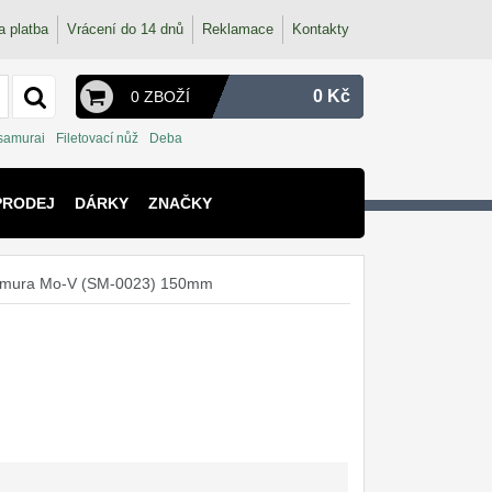
a platba
Vrácení do 14 dnů
Reklamace
Kontakty
0 Kč
0 ZBOŽÍ
 samurai
Filetovací nůž
Deba
PRODEJ
DÁRKY
ZNAČKY
Samura Mo-V (SM-0023) 150mm