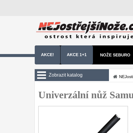
AKCE!
AKCE 1+1
NOŽE SEBURO
NOŽE SAMURA 
Zobrazit katalog
NEJost
Kuchyňské nože
Univerzální nůž Sa
Sady kuchyňských nožů
9
Šéfkuchařské nože
30
Univerzální nože
50