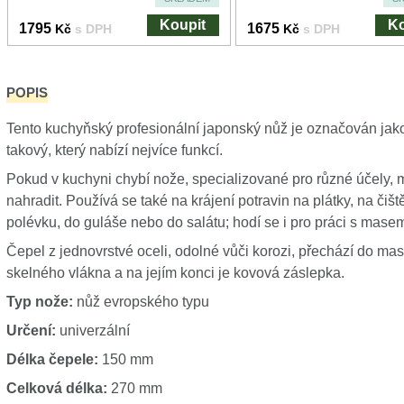
Koupit
Ko
1795
1675
Kč
s DPH
Kč
s DPH
POPIS
Tento kuchyňský profesionální japonský nůž je označován jak
takový, který nabízí nejvíce funkcí.
Pokud v kuchyni chybí nože, specializované pro různé účely,
nahradit. Používá se také na krájení potravin na plátky, na čišt
polévku, do guláše nebo do salátu; hodí se i pro práci s mase
Čepel z jednovrstvé oceli, odolné vůči korozi, přechází do ma
skelného vlákna a na jejím konci je kovová záslepka.
Typ nože:
nůž evropského typu
Určení:
univerzální
Délka čepele:
150 mm
Celková délka:
270 mm