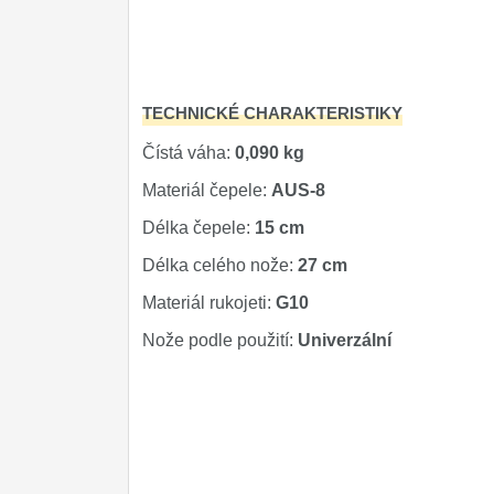
Kuchyňské příslušenství
2
Zavírací nože
TECHNICKÉ CHARAKTERISTIKY
Nože s pevnou čepelí
Čístá váha:
0,090 kg
Speciální nože
Materiál čepele:
AUS-8
Ostření nožů
Délka čepele:
15 cm
Nože SEBURO
Délka celého nože:
27 cm
Materiál rukojeti:
G10
Nože Tojiro
Nože podle použití:
Univerzální
Nože Samura
Ostřiče nožů V-Sharp
Doprodej
11
Dárky
4