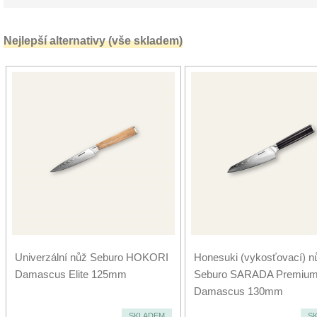
Nejlepší alternativy (vše skladem)
Univerzální nůž Seburo HOKORI
Honesuki (vykosťovací) n
Damascus Elite 125mm
Seburo SARADA Premiu
Damascus 130mm
SKLADEM
S