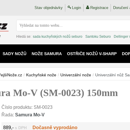
Stav objednávky
Login
Registrace
Doručení 
Hledá se:
sada kuchyňských nožů seburo
Santoku Seburo
Dellinger
SADY NOŽŮ
NOŽE SAMURA
OSTŘIČE NOŽŮ V-SHARP
DO
KAIJU
řejšíNože.cz
/
Kuchyňské nože
/
Univerzální nože
/
Univerzální nůž 
mura Mo-V (SM-0023) 150mm
Číslo produktu:
SM-0023
Řada:
Samura Mo-V
889,-
Dočasně vyprodáno
s DPH