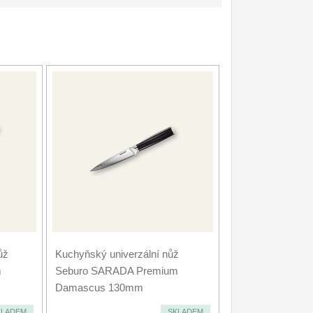
ůž
Kuchyňský univerzální nůž
m
Seburo SARADA Premium
Damascus 130mm
KLADEM
SKLADEM