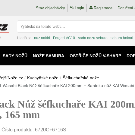
Stav objednávky
Login
Registrace
Doručení 
Hledá se:
nuz nakiri
Forged VG10
sada nozu seburo
seburo hokori
SADY NOŽŮ
NOŽE SAMURA
OSTŘIČE NOŽŮ V-SHARP
DO
KAIJU
řejšíNože.cz
/
Kuchyňské nože
/
Šéfkuchařské nože
 Wasabi Black Nůž šéfkuchaře KAI 200mm + Santoku nůž KAI Wasabi
ack Nůž šéfkuchaře KAI 200m
), 165 mm
Číslo produktu:
6720C+6716S