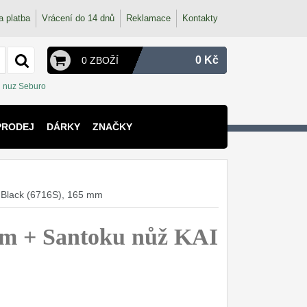
a platba
Vrácení do 14 dnů
Reklamace
Kontakty
0 Kč
0 ZBOŽÍ
nuz Seburo
PRODEJ
DÁRKY
ZNAČKY
 Black (6716S), 165 mm
m + Santoku nůž KAI