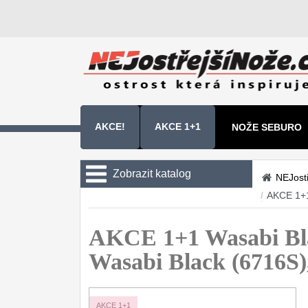
AKCE!
AKCE 1+1
NOŽE SEBURO
NOŽE SAMURA 
Zobrazit katalog
NEJost
/
AKCE 1+1
Kuchyňské nože
Sady kuchyňských nožů
AKCE 1+1 Wasabi Bl
9
Wasabi Black (6716S
Šéfkuchařské nože
30
Univerzální nože
50
AKCE 1+1