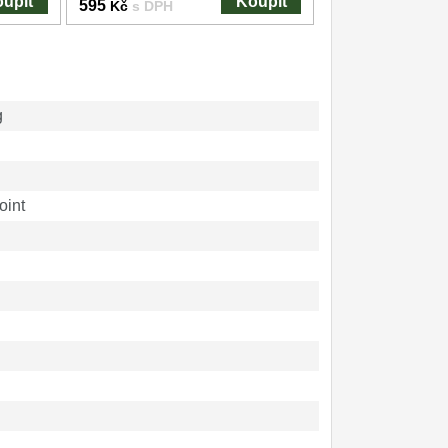
upit
Koupit
595
Kč
s DPH
g
oint