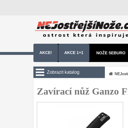
AKCE!
AKCE 1+1
NOŽE SEBURO
NOŽE SAMURA 
Zobrazit katalog
NEJost
Kuchyňské nože
Zavírací nůž Ganzo F
Zavírací nože
Kapesní
6
Taktické
3