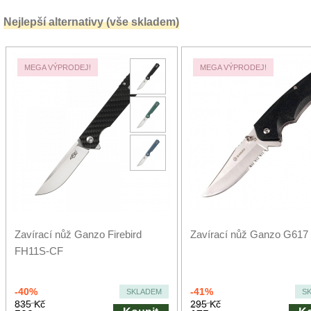
Nejlepší alternativy (vše skladem)
MEGA VÝPRODEJ!
MEGA VÝPRODEJ!
Zavírací nůž Ganzo Firebird
Zavírací nůž Ganzo G617
FH11S-CF
-40%
-41%
SKLADEM
S
835 Kč
295 Kč