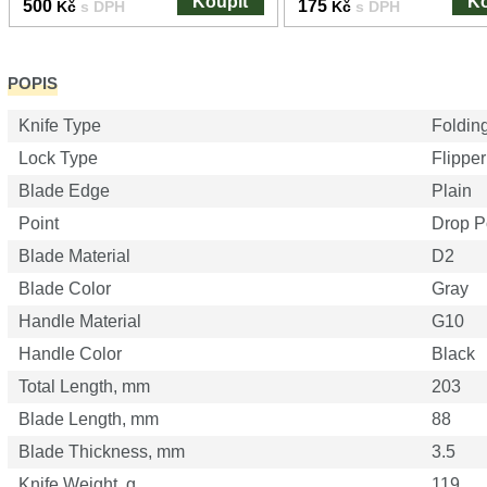
Koupit
Ko
500
175
Kč
s DPH
Kč
s DPH
POPIS
Knife Type
Foldin
Lock Type
Flipper
Blade Edge
Plain
Point
Drop P
Blade Material
D2
Blade Color
Gray
Handle Material
G10
Handle Color
Black
Total Length, mm
203
Blade Length, mm
88
Blade Thickness, mm
3.5
Knife Weight, g
119