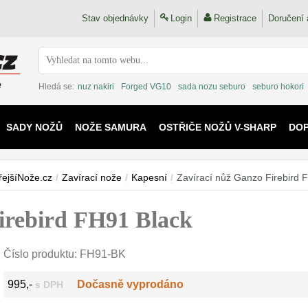
Stav objednávky
Login
Registrace
Doručení 
Hledá se:
nuz nakiri
Forged VG10
sada nozu seburo
seburo hokori
SADY NOŽŮ
NOŽE SAMURA
OSTŘIČE NOŽŮ V-SHARP
DO
KAIJU
řejšíNože.cz
/
Zavírací nože
/
Kapesní
/
Zavírací nůž Ganzo Firebird 
irebird FH91 Black
Číslo produktu:
FH91-BK
995,-
Dočasně vyprodáno
s DPH