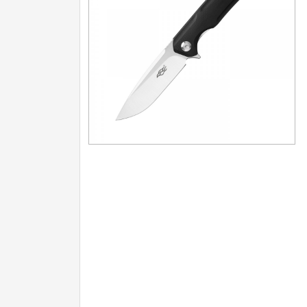
Turistické
7
Speciální
4
Nože s pevnou čepelí
Speciální nože
Ostření nožů
Nože SEBURO
Nože Tojiro
Nože Samura
Ostřiče nožů V-Sharp
Doprodej
11
Dárky
4