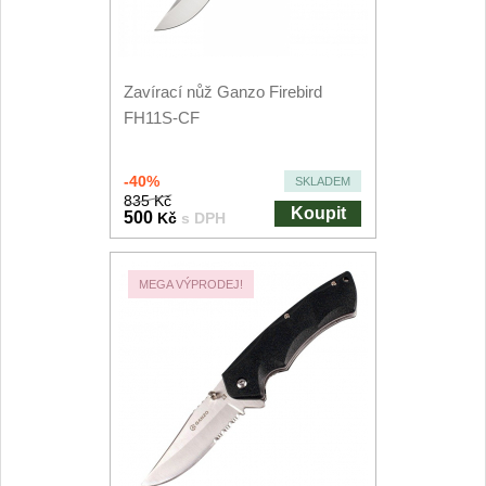
Kuchyňské příslušenství
2
Zavírací nože
Zavírací nůž Ganzo Firebird
FH11S-CF
Kapesní
6
-40%
SKLADEM
Taktické
3
835 Kč
Koupit
500
Kč
s DPH
Turistické
7
MEGA VÝPRODEJ!
Speciální
4
Nože s pevnou čepelí
Taktické
8
Outdoorové
9