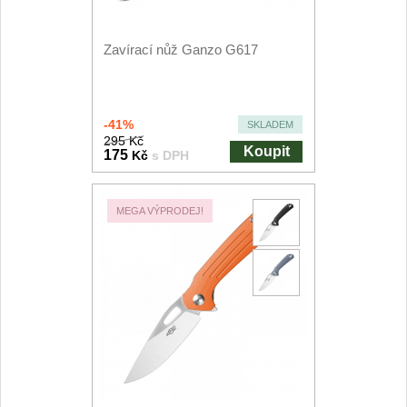
Speciální nože
Zavírací nůž Ganzo G617
Vrhací nože
12
Záchranářské
4
-41%
SKLADEM
295 Kč
Koupit
Ostření nožů
175
Kč
s DPH
Ostřiče nožů
8
MEGA VÝPRODEJ!
Brusné kameny
3
Doplňky a díly
4
Nože SEBURO
Sady nožů SEBURO
6