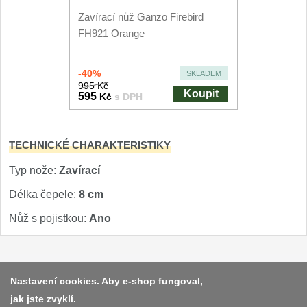
Nože Seburo SARADA
Zavírací nůž Ganzo Firebird
93
FH921 Orange
Nože Seburo SUBAJA
92
-40%
SKLADEM
Nože Seburo HOKORI
37
995 Kč
Koupit
595
Kč
s DPH
Nože Seburo HOGANI
20
TECHNICKÉ CHARAKTERISTIKY
Nože Seburo WEST
21
Typ nože:
Zavírací
Nože Tojiro
Délka čepele:
8 cm
Nože Tojiro Shippu
Nůž s pojistkou:
Ano
2
Nože Tojiro Zen
1
Platba a dodávka
Nastavení cookies. Aby e-shop fungoval,
Nože Samura
jak jste zvyklí.
Obchodní podmínky