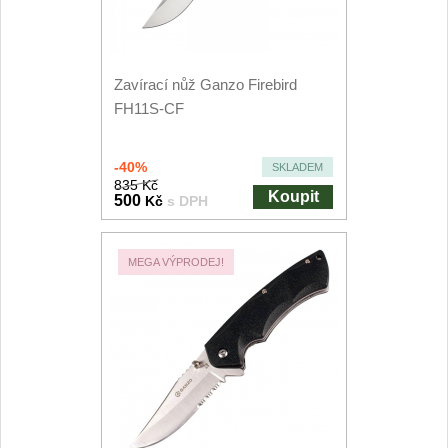
Kuchyňské příslušenství
2
Zavírací nože
Zavírací nůž Ganzo Firebird
FH11S-CF
Kapesní
6
-40%
SKLADEM
Taktické
3
835 Kč
Koupit
500
Kč
s DPH
Turistické
7
MEGA VÝPRODEJ!
Speciální
4
Nože s pevnou čepelí
Taktické
8
Outdoorové
10