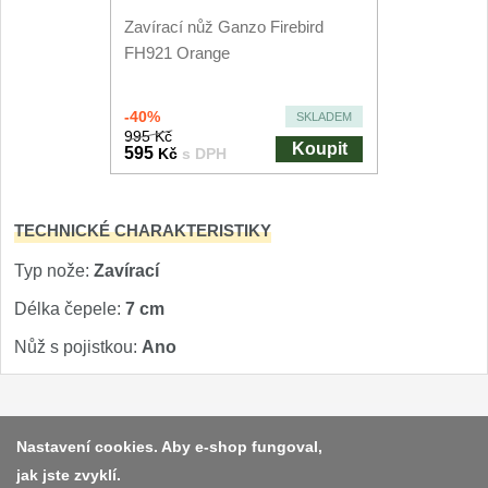
Nože Seburo SARADA
Zavírací nůž Ganzo Firebird
93
FH921 Orange
Nože Seburo SUBAJA
92
-40%
SKLADEM
Nože Seburo HOKORI
37
995 Kč
Koupit
595
Kč
s DPH
Nože Seburo HOGANI
20
TECHNICKÉ CHARAKTERISTIKY
Nože Seburo WEST
21
Typ nože:
Zavírací
Nože Tojiro
Délka čepele:
7 cm
Nože Tojiro Shippu
Nůž s pojistkou:
Ano
2
Nože Tojiro Zen
1
Platba a dodávka
Nastavení cookies. Aby e-shop fungoval,
Nože Samura
jak jste zvyklí.
Obchodní podmínky