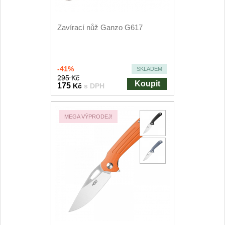
Speciální nože
Zavírací nůž Ganzo G617
Vrhací nože
12
Záchranářské
4
-41%
SKLADEM
295 Kč
Koupit
Ostření nožů
175
Kč
s DPH
Ostřiče nožů
8
MEGA VÝPRODEJ!
Brusné kameny
3
Doplňky a díly
4
Nože SEBURO
Sady nožů SEBURO
6