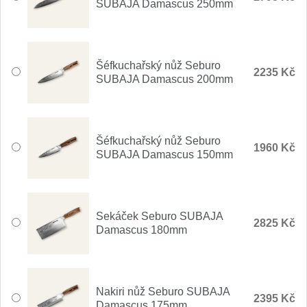
SUBAJA Damascus 250mm
Nože Seburo SARADA
93
Nože Seburo SUBAJA
92
Šéfkuchařský nůž Seburo
2235 Kč
Nože Seburo HOKORI
SUBAJA Damascus 200mm
37
Nože Seburo HOGANI
20
Šéfkuchařský nůž Seburo
Nože Seburo WEST
1960 Kč
21
SUBAJA Damascus 150mm
Nože Tojiro
Nože Tojiro Shippu
Sekáček Seburo SUBAJA
2
2825 Kč
Damascus 180mm
Nože Tojiro Zen
1
Nože Samura
Nakiri nůž Seburo SUBAJA
2395 Kč
Damascus 175mm