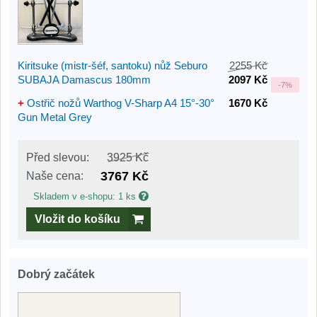
Kiritsuke (mistr-šéf, santoku) nůž Seburo
2255 Kč
SUBAJA Damascus 180mm
2097 Kč
-
7%
+
Ostřič nožů Warthog V-Sharp A4 15°-30°
1670 Kč
Gun Metal Grey
Před slevou:
3925 Kč
3767 Kč
Naše cena:
Skladem v e-shopu: 1 ks
Vložit do košíku
Dobrý začátek