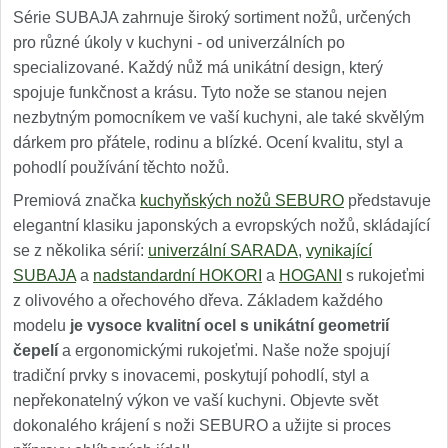
Série SUBAJA zahrnuje široký sortiment nožů, určených
pro různé úkoly v kuchyni - od univerzálních po
specializované. Každý nůž má unikátní design, který
spojuje funkčnost a krásu. Tyto nože se stanou nejen
nezbytným pomocníkem ve vaší kuchyni, ale také skvělým
dárkem pro přátele, rodinu a blízké. Ocení kvalitu, styl a
pohodlí používání těchto nožů.
Premiová značka
kuchyňských nožů SEBURO
představuje
elegantní klasiku japonských a evropských nožů, skládající
se z několika sérií:
univerzální SARADA
,
vynikající
SUBAJA
a
nadstandardní HOKORI
a
HOGANI
s rukojeťmi
z olivového a ořechového dřeva. Základem každého
modelu
je vysoce kvalitní ocel s unikátní geometrií
čepelí
a ergonomickými rukojeťmi. Naše nože spojují
tradiční prvky s inovacemi, poskytují pohodlí, styl a
nepřekonatelný výkon ve vaší kuchyni. Objevte svět
dokonalého krájení s noži SEBURO a užijte si proces