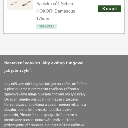
Santoku nůž Seburo
Koupit
HOKORI Damascus
175mm
SKLADEM
Platba a dodávka
Nastavení cookies. Aby e-shop fungoval,
jak jste zvyklí.
Obchodní podmínky
Zasady zpracovani osobnich udaju
Aby náš web dál fungoval tak, jak ho znáte, ukládáme
a přistupujeme k informacím z vašeho zařízení a
Reklamační řád
zpracováváme údaje o vašem chování pro tyto účely:
Ukládání a/nebo přístup k informacím v zařízení,
O nožích
Personalizovaná reklama a obsah, měření reklamy a
obsahu, poznatky o okruzích publika a vývoj
produktů, Přesné údaje o geografické poloze a
Nastavení souborů cookies
identifikace pomocí dotazování zařízení. Proto
potřebujeme váš souhlas. Souhlas můžete udělit ke