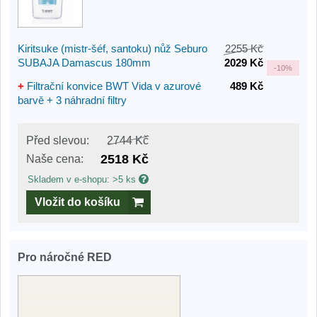
Kiritsuke (mistr-šéf, santoku) nůž Seburo
2255 Kč
SUBAJA Damascus 180mm
2029 Kč
-
10%
+
Filtrační konvice BWT Vida v azurové
489 Kč
barvě + 3 náhradní filtry
Před slevou:
2744 Kč
2518 Kč
Naše cena:
Skladem v e-shopu: >5 ks
Vložit do košíku
Pro náročné RED