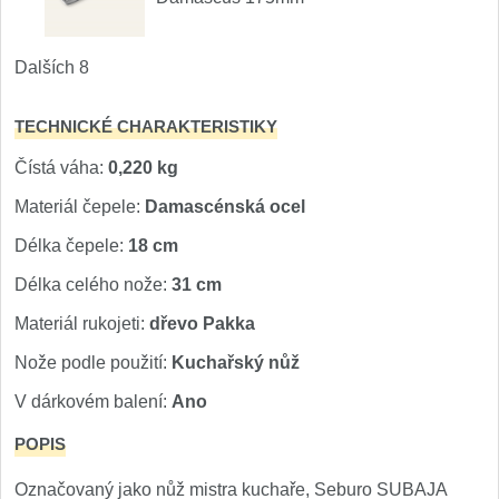
Nože Samura MO-V
4
Dalších 8
Nože Samura Bamboo
1
TECHNICKÉ CHARAKTERISTIKY
Ostřiče nožů V-Sharp
Čístá váha:
0,220 kg
Brousky na nože
9
Materiál čepele:
Damascénská ocel
Doplňky a díly
Délka čepele:
18 cm
4
Délka celého nože:
31 cm
Doprodej
11
Materiál rukojeti:
dřevo Pakka
Dárky
Nože podle použití:
Kuchařský nůž
4
V dárkovém balení:
Ano
Značky
4
POPIS
Označovaný jako nůž mistra kuchaře, Seburo SUBAJA