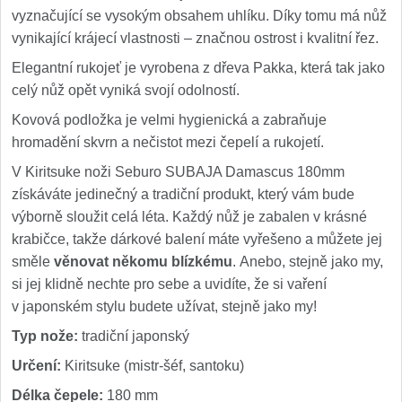
vyznačující se vysokým obsahem uhlíku. Díky tomu má nůž
vynikající krájecí vlastnosti – značnou ostrost i kvalitní řez.
Elegantní rukojeť je vyrobena z dřeva Pakka, která tak jako
celý nůž opět vyniká svojí odolností.
Kovová podložka je velmi hygienická a zabraňuje
hromadění skvrn a nečistot mezi čepelí a rukojetí.
V Kiritsuke noži Seburo SUBAJA Damascus 180mm
získáváte jedinečný a tradiční produkt, který vám bude
výborně sloužit celá léta. Každý nůž je zabalen v krásné
krabičce, takže dárkové balení máte vyřešeno a můžete jej
směle
věnovat někomu blízkému
. Anebo, stejně jako my,
si jej klidně nechte pro sebe a uvidíte, že si vaření
v japonském stylu budete užívat, stejně jako my!
Typ nože:
tradiční japonský
Určení:
Kiritsuke (mistr-šéf, santoku)
Délka čepele:
180 mm