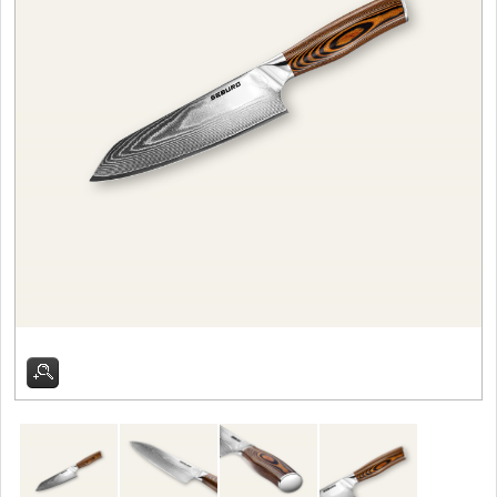
Filetovací nože
7
Nože na chleba
27
Vykosťovací nože
41
Steakové nože
2
Plátkovací nože
27
Porcovací nože
2
Sekáčky a speciální nože
15
Japonské nože
57