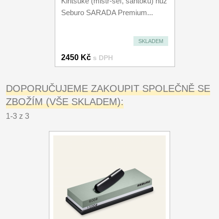
Kiritsuke (mistr-šéf, santoku) nůž
Seburo SARADA Premium...
SKLADEM
2450 Kč
s DPH
DOPORUČUJEME ZAKOUPIT SPOLEČNĚ SE
ZBOŽÍM (VŠE SKLADEM):
1-3 z 3