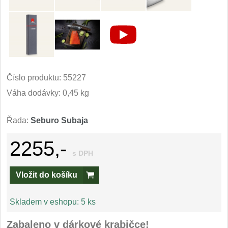
Kuchyňské příslušenství
2
Zavírací nože
Kapesní
6
Číslo produktu:
55227
Taktické
3
Váha dodávky: 0,45 kg
Turistické
7
Řada:
Seburo Subaja
Speciální
4
2255,-
s DPH
Nože s pevnou čepelí
Vložit do košíku
Taktické
8
Skladem v eshopu:
5 ks
Outdoorové
10
Zabaleno v dárkové krabičce!