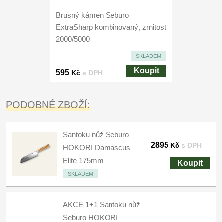
Brusný kámen Seburo
ExtraSharp kombinovaný, zrnitost
2000/5000
SKLADEM
Koupit
595
Kč
s DPH
PODOBNÉ ZBOŽÍ:
Santoku nůž Seburo
2895
Kč
s DPH
HOKORI Damascus
Elite 175mm
Koupit
SKLADEM
AKCE 1+1 Santoku nůž
Seburo HOKORI