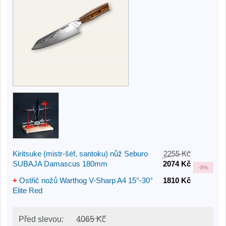
Kiritsuke (mistr-šéf, santoku) nůž Seburo
2255 Kč
SUBAJA Damascus 180mm
2074 Kč
-
8%
+
Ostřič nožů Warthog V-Sharp A4 15°-30°
1810 Kč
Elite Red
Před slevou:
4065 Kč