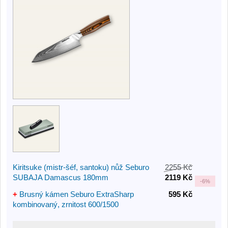
Kiritsuke (mistr-šéf, santoku) nůž Seburo
2255 Kč
SUBAJA Damascus 180mm
2119 Kč
-
6%
+
Brusný kámen Seburo ExtraSharp
595 Kč
kombinovaný, zrnitost 600/1500