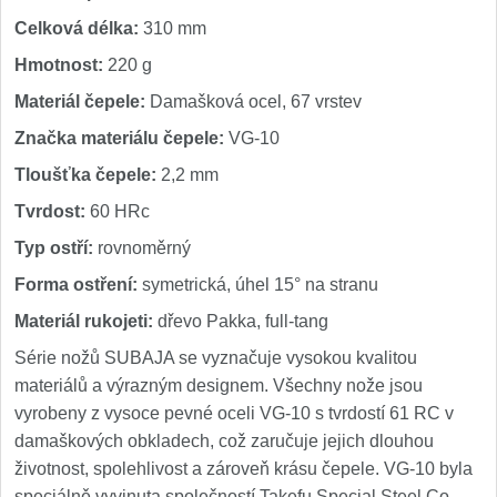
Celková délka:
310 mm
Hmotnost:
220 g
Materiál čepele:
Damašková ocel, 67 vrstev
Značka materiálu čepele:
VG-10
Tloušťka čepele:
2,2 mm
Tvrdost:
60 HRc
Typ ostří:
rovnoměrný
Forma ostření:
symetrická, úhel 15° na stranu
Materiál rukojeti:
dřevo Pakka, full-tang
Série nožů SUBAJA se vyznačuje vysokou kvalitou
materiálů a výrazným designem. Všechny nože jsou
vyrobeny z vysoce pevné oceli VG-10 s tvrdostí 61 RC v
damaškových obkladech, což zaručuje jejich dlouhou
životnost, spolehlivost a zároveň krásu čepele. VG-10 byla
speciálně vyvinuta společností Takefu Special Steel Co.,