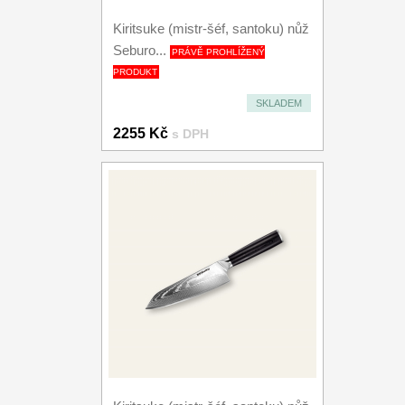
Kiritsuke (mistr-šéf, santoku) nůž
Seburo...
PRÁVĚ PROHLÍŽENÝ
PRODUKT
SKLADEM
2255 Kč
s DPH