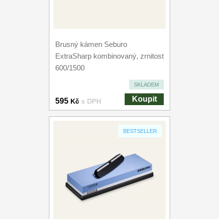
Brusný kámen Seburo
ExtraSharp kombinovaný, zrnitost
600/1500
SKLADEM
Koupit
595
Kč
s DPH
BESTSELLER