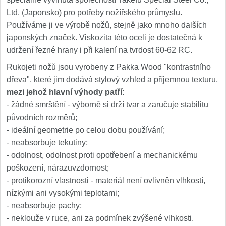
Ltd. (Japonsko) pro potřeby nožířského průmyslu.
Používáme ji ve výrobě nožů, stejně jako mnoho dalších
japonských značek. Viskozita této oceli je dostatečná k
udržení řezné hrany i při kalení na tvrdost 60-62 RC.
Rukojeti nožů jsou vyrobeny z Pakka Wood "kontrastního
dřeva", které jim dodává stylový vzhled a příjemnou texturu,
mezi jehož hlavní výhody patří
:
- žádné smrštění - výborně si drží tvar a zaručuje stabilitu
původních rozměrů;
- ideální geometrie po celou dobu používání;
- neabsorbuje tekutiny;
- odolnost, odolnost proti opotřebení a mechanickému
poškození, nárazuvzdornost;
- protikorozní vlastnosti - materiál není ovlivněn vlhkostí,
nízkými ani vysokými teplotami;
- neabsorbuje pachy;
- neklouže v ruce, ani za podmínek zvýšené vlhkosti.