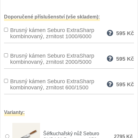
Speciální nože
Doporučené příslušenství (vše skladem):
Vrhací nože
12
Brusný kámen Seburo ExtraSharp
595
Kč
kombinovaný, zrnitost 1000/6000
Záchranářské
4
Ostření nožů
Brusný kámen Seburo ExtraSharp
595
Kč
kombinovaný, zrnitost 2000/5000
Ostřiče nožů
8
Brusný kámen Seburo ExtraSharp
Brusné kameny
595
Kč
3
kombinovaný, zrnitost 600/1500
Doplňky a díly
4
Varianty:
Nože SEBURO
Sady nožů SEBURO
6
Šéfkuchařský nůž Seburo
2795 Kč