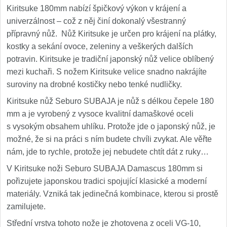
Kiritsuke 180mm nabízí špičkový výkon v krájení a
univerzálnost – což z něj činí dokonalý všestranný
přípravný nůž. Nůž Kiritsuke je určen pro krájení na plátky,
kostky a sekání ovoce, zeleniny a veškerých dalších
potravin. Kiritsuke je tradiční japonský nůž velice oblíbený
mezi kuchaři. S nožem Kiritsuke velice snadno nakrájíte
suroviny na drobné kostičky nebo tenké nudličky.
Kiritsuke nůž Seburo SUBAJA je nůž s délkou čepele 180
mm a je vyrobený z vysoce kvalitní damaškové oceli
s vysokým obsahem uhlíku. Protože jde o japonský nůž, je
možné, že si na práci s ním budete chvíli zvykat. Ale věřte
nám, jde to rychle, protože jej nebudete chtít dát z ruky…
V Kiritsuke noži Seburo SUBAJA Damascus 180mm si
pořizujete japonskou tradici spojující klasické a moderní
materiály. Vzniká tak jedinečná kombinace, kterou si prostě
zamilujete.
Střední vrstva tohoto nože je zhotovena z oceli VG-10,