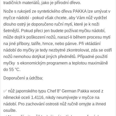
tradičních materiálů, jako je přírodní dřevo.
Nože s rukojetí ze syntetického dřeva PAKKA lze umývat v
myčce nádobí - pokud však chcete, aby Vám nůž vydržel
dlouho ostrý je doporučeno ruční mytí, které je k noži
šetrnější. Pokud přeci jen budete požívat myčku nádobí,
může dojít k poškození nožů, narazí-li během procesu mytí
na jiné příbory, talíře, hrnce, nebo pánve. Při vkládání
nádobí do myčky je tedy nezbytné zkontrolovat, zda se ostří
nožů nemohou dotýkat jiných předmětů. Případné použití
myčky s ekonomickým programem a teplotou maximálně
do 55 °C.
Doporučení a údržba:
✅ nůž japonského typu Chef 8“ German Pakka wood z
německé oceli 1.4116, nikdy neumývejte v myčce na
nádobí. Pro zachování ostrosti nůž ručně omyjte a ihned
osušte.