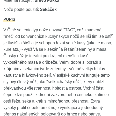
Materiál rukojeti:
dřevo Pakka
Nože Samura MO-V
4
Nože podle použití:
Sekáček
Nože Samura Bamboo
1
POPIS
Ostřiče nožů V-Sharp
V Číně se tento typ nože nazývá "TAO", což znamená
"meč" od konvenčních kuchyňských nožů se liší tím, že ostří
Brousky na nože
je tlustší a širší a je schopen řezat velké kusy (jako je maso,
9
kuře atd.) - využívá se k sekání a řezání zeleniny a masa.
Doplňky a díly
Čínský nůž je ideální pro krájení menších kusů
4
vykostěného masa a drůbeže. Velmi dobře si poradí s
Doprodej
krájením a sekáním tvrdé zeleniny - včetně velkých hlav
11
kapusty a hlávkového zelí. V asijské kuchyni funguje tento
stylový čínský nůž jako "šéfkuchařský nůž", který nabízí
Dárky
4
překvapivou všestrannost, hbitost a ostrost. Vrchní část
čepele lze použít k drcení zázvoru nebo česneku, zatímco
Značky
4
ostří řeže, seká a krájí s mimořádnou přesností. Extra
vysoký profil čepele umožňuje vynikající a jednoduchý
přenos nakrájených polotovarů do hrnce nebo pánve.