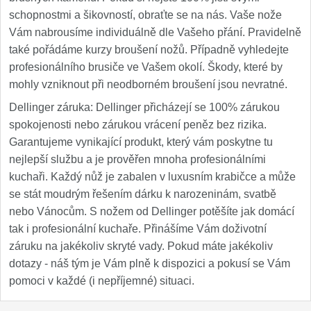
schopnostmi a šikovností, obraťte se na nás. Vaše nože
Vám nabrousíme individuálně dle Vašeho přání. Pravidelně
také pořádáme kurzy broušení nožů. Případně vyhledejte
profesionálního brusiče ve Vašem okolí. Škody, které by
mohly vzniknout při neodborném broušení jsou nevratné.
Dellinger záruka: Dellinger přicházejí se 100% zárukou
spokojenosti nebo zárukou vrácení peněz bez rizika.
Garantujeme vynikající produkt, který vám poskytne tu
nejlepší službu a je prověřen mnoha profesionálními
kuchaři. Každý nůž je zabalen v luxusním krabičce a může
se stát moudrým řešením dárku k narozeninám, svatbě
nebo Vánocům. S nožem od Dellinger potěšíte jak domácí
tak i profesionální kuchaře. Přinášíme Vám doživotní
záruku na jakékoliv skryté vady. Pokud máte jakékoliv
dotazy - náš tým je Vám plně k dispozici a pokusí se Vám
pomoci v každé (i nepříjemné) situaci.