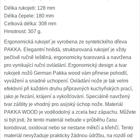
Délka rukojeti: 128 mm
Délka čepele: 180 mm
Celková délka: 308 mm
Hmotnost: 307 g.
Ergonomická rukojeť je vyrobena ze syntetického dřeva
PAKKA. Elegantní hnědá, strukturovaná rukojeť je vždy
pečlivě ručně leštěná, ergonomicky tvarovaná a navržena
pro vynikající ruční ovládání. Ergonomický design a tvar
rukojeti nožů German Pakka wood vám přinese pohodlí,
vyvážení a snadné uchopení. Ovládání nože je tak velmi
efektivní při každém druhu přípravných kuchyňských prací,
jako je řezání, krájení a vykošťování. Speciálně navržený
tvar záštity je vhodný pro asijský úchop nože. Materiál
PAKKA WOOD je voděodolný a zcela bez zápachu. Můžete
si být jisti, že tento materiál nebude v průběhu času
korodovat, oxidovat nebo se nestane měkčí a křehčí. Tento
materiál nevyžaduje prakticky žádnou údržbu, na rozdíl od