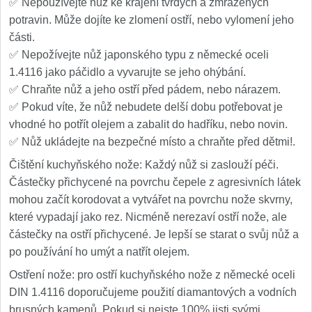
✅ Nepoužívejte nůž ke krájení tvrdých a zmražených
potravin. Může dojíte ke zlomení ostří, nebo vylomení jeho
části.
✅ Nepožívejte nůž japonského typu z německé oceli
1.4116 jako páčidlo a vyvarujte se jeho ohýbání.
✅ Chraňte nůž a jeho ostří před pádem, nebo nárazem.
✅ Pokud víte, že nůž nebudete delší dobu potřebovat je
vhodné ho potřít olejem a zabalit do hadříku, nebo novin.
✅ Nůž ukládejte na bezpečné místo a chraňte před dětmi!.
Čištění kuchyňského nože: Každý nůž si zaslouží péči.
Částečky přichycené na povrchu čepele z agresivních látek
mohou začít korodovat a vytvářet na povrchu nože skvrny,
které vypadají jako rez. Nicméně nerezaví ostří nože, ale
částečky na ostří přichycené. Je lepší se starat o svůj nůž a
po používání ho umýt a natřít olejem.
Ostření nože: pro ostří kuchyňského nože z německé oceli
DIN 1.4116 doporučujeme použití diamantových a vodních
brusných kamenů. Pokud si nejste 100% jisti svými