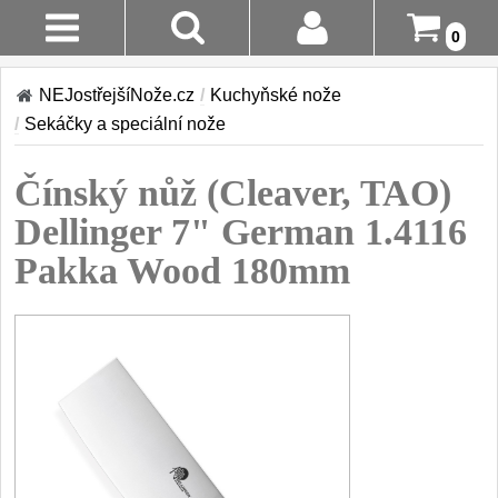
0
Stav
Akce!
NEJostřejšíNože.cz
/
Kuchyňské nože
Objednávky
/
Sekáčky a speciální nože
Kuchyňské nože
Login
Čínský nůž (Cleaver, TAO)
Sady kuchyňských nožů
9
Registrace
Dellinger 7" German 1.4116
Šéfkuchařské nože
30
Pakka Wood 180mm
Doručení A
Platba
Univerzální nože
50
Vrácení Do
Nože na ovoce a
zeleninu
14 Dnů
43
Santoku nože
Reklamace
46
Nože NAKIRI
Kontakty
17