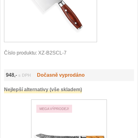
Filetovací nože
7
Nože na chleba
27
Vykosťovací nože
41
Číslo produktu:
XZ-B2SCL-7
Steakové nože
2
Plátkovací nože
27
948,-
Dočasně vyprodáno
s DPH
Porcovací nože
Nejlepší alternativy (vše skladem)
2
Sekáčky a speciální
nože
MEGA VÝPRODEJ!
15
Japonské nože
57