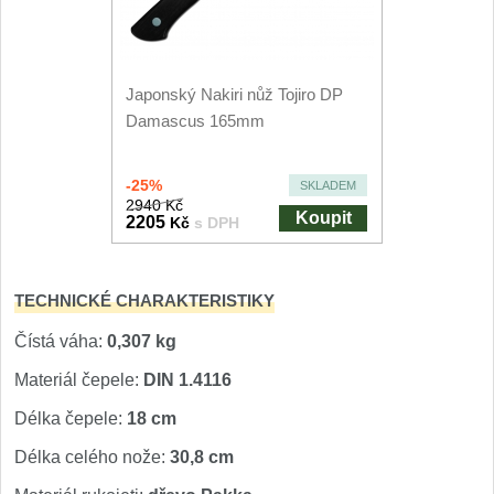
Nože Seburo SARADA
93
Nože Seburo SUBAJA
92
Japonský Nakiri nůž Tojiro DP
Damascus 165mm
Nože Seburo HOKORI
37
Nože Seburo HOGANI
-25%
SKLADEM
20
2940 Kč
Koupit
2205
Kč
s DPH
Nože Seburo WEST
21
Nože Tojiro
TECHNICKÉ CHARAKTERISTIKY
Čístá váha:
0,307 kg
Nože Tojiro Shippu
2
Materiál čepele:
DIN 1.4116
Nože Tojiro Zen
1
Délka čepele:
18 cm
Nože Samura
Délka celého nože:
30,8 cm