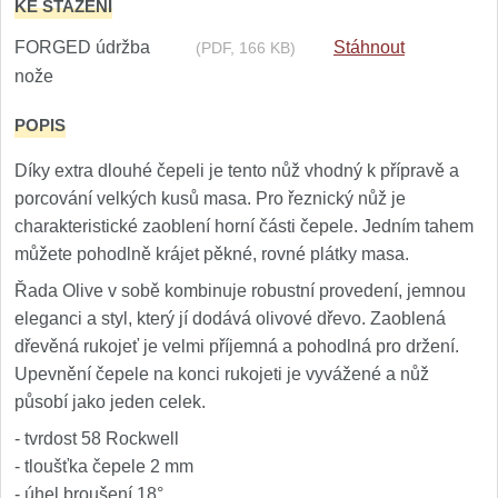
KE STAŽENÍ
Nože Samura MO-V
4
FORGED údržba
Stáhnout
(PDF, 166 KB)
Nože Samura Bamboo
nože
1
POPIS
Ostřiče nožů V-Sharp
Díky extra dlouhé čepeli je tento nůž vhodný k přípravě a
Brousky na nože
12
porcování velkých kusů masa. Pro řeznický nůž je
charakteristické zaoblení horní části čepele. Jedním tahem
Doplňky a díly
6
můžete pohodlně krájet pěkné, rovné plátky masa.
Řada Olive v sobě kombinuje robustní provedení, jemnou
Doprodej
11
eleganci a styl, který jí dodává olivové dřevo. Zaoblená
dřevěná rukojeť je velmi příjemná a pohodlná pro držení.
Dárky
4
Upevnění čepele na konci rukojeti je vyvážené a nůž
působí jako jeden celek.
Značky
4
- tvrdost 58 Rockwell
- tloušťka čepele 2 mm
- úhel broušení 18°