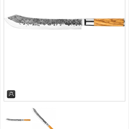
Filetovací nože
7
Nože na chleba
27
Vykosťovací nože
41
Steakové nože
2
Plátkovací nože
27
Porcovací nože
2
Sekáčky a speciální
nože
15
Japonské nože
57