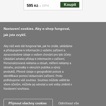
Koupit
595
Kč
s DPH
Platba a dodávka
Nastavení cookies. Aby e-shop fungoval,
jak jste zvyklí.
Obchodní podmínky
Zasady zpracovani osobnich udaju
Aby náš web dál fungoval tak, jak ho znáte, ukládáme
a přistupujeme k informacím z vašeho zařízení a
Reklamační řád
zpracováváme údaje o vašem chování pro tyto účely:
Ukládání a/nebo přístup k informacím v zařízení,
O nožích
Personalizovaná reklama a obsah, měření reklamy a
obsahu, poznatky o okruzích publika a vývoj
produktů, Přesné údaje o geografické poloze a
Nastavení souborů cookies
identifikace pomocí dotazování zařízení. Proto
potřebujeme váš souhlas. Souhlas můžete udělit ke
všem účelům, můžete jej odvolat a své volby změnit v
Nastavení souhlasu.
SEBURO s.r.o. Nejostrejsinoze.cz © 2015 - 2026
Přijmout všechny cookies
Odmítnout vše