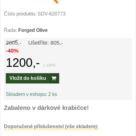
Kuchyňské příslušenství
2
Číslo produktu:
SDV-620773
Zavírací nože
Řada:
Forged Olive
Kapesní
6
2005,-
Ušetříte: 805,-
-40%
Taktické
3
1200,-
s DPH
Turistické
7
Vložit do košíku
Speciální
4
Skladem v eshopu:
2 ks
Nože s pevnou čepelí
Zabaleno v dárkové krabičce!
Taktické
8
Doporučené příslušenství (vše skladem):
Outdoorové
10