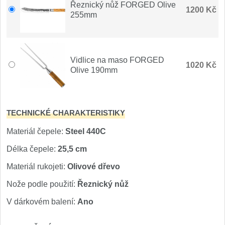
Řeznický nůž FORGED Olive
Nože Seburo SARADA
1200 Kč
93
255mm
Nože Seburo SUBAJA
92
Nože Seburo HOKORI
Vidlice na maso FORGED
37
1020 Kč
Olive 190mm
Nože Seburo HOGANI
20
Nože Seburo WEST
21
TECHNICKÉ CHARAKTERISTIKY
Materiál čepele:
Steel 440C
Nože Tojiro
Délka čepele:
25,5 cm
Nože Tojiro Shippu
2
Materiál rukojeti:
Olivové dřevo
Nože Tojiro Zen
Nože podle použití:
Řeznický nůž
1
V dárkovém balení:
Ano
Nože Samura