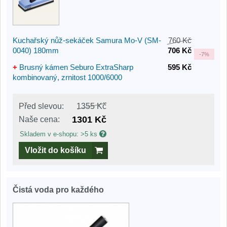
Kuchařský nůž-sekáček Samura Mo-V (SM-
760 Kč
0040) 180mm
706 Kč
-
7%
+
Brusný kámen Seburo ExtraSharp
595 Kč
kombinovaný, zrnitost 1000/6000
Před slevou:
1355 Kč
1301 Kč
Naše cena:
Skladem v e-shopu: >5 ks
Vložit do košíku
Čistá voda pro každého