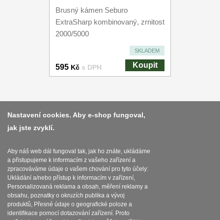
Brusný kámen Seburo
ExtraSharp kombinovaný, zrnitost
2000/5000
SKLADEM
Koupit
595
Kč
s DPH
Platba a dodávka
Nastavení cookies. Aby e-shop fungoval,
jak jste zvyklí.
Obchodní podmínky
Zasady zpracovani osobnich udaju
Aby náš web dál fungoval tak, jak ho znáte, ukládáme
a přistupujeme k informacím z vašeho zařízení a
Reklamační řád
zpracováváme údaje o vašem chování pro tyto účely:
Ukládání a/nebo přístup k informacím v zařízení,
O nožích
Personalizovaná reklama a obsah, měření reklamy a
obsahu, poznatky o okruzích publika a vývoj
produktů, Přesné údaje o geografické poloze a
Nastavení souborů cookies
identifikace pomocí dotazování zařízení. Proto