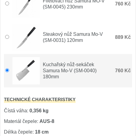
Filetovací nůž Samura MO-V
760 Kč
Nože Seburo SARADA
(SM-0045) 230mm
93
Nože Seburo SUBAJA
92
Steakový nůž Samura Mo-V
Nože Seburo HOKORI
889 Kč
37
(SM-0031) 120mm
Nože Seburo HOGANI
20
Kuchařský nůž-sekáček
Nože Seburo WEST
21
Samura Mo-V (SM-0040)
760 Kč
180mm
Nože Tojiro
Nože Tojiro Shippu
2
TECHNICKÉ CHARAKTERISTIKY
Nože Tojiro Zen
Čístá váha:
0,356 kg
1
Materiál čepele:
AUS-8
Nože Samura
Délka čepele:
18 cm