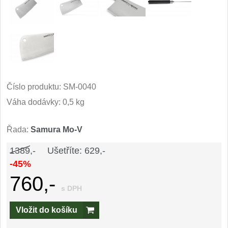
Kuchyňské příslušenství
2
Zavírací nože
Kapesní
6
Taktické
Číslo produktu:
SM-0040
3
Váha dodávky: 0,5 kg
Turistické
7
Řada:
Samura Mo-V
Speciální
4
1389,-
Ušetříte: 629,-
Nože s pevnou čepelí
-45%
760,-
Taktické
s DPH
8
Vložit do košíku
Outdoorové
9