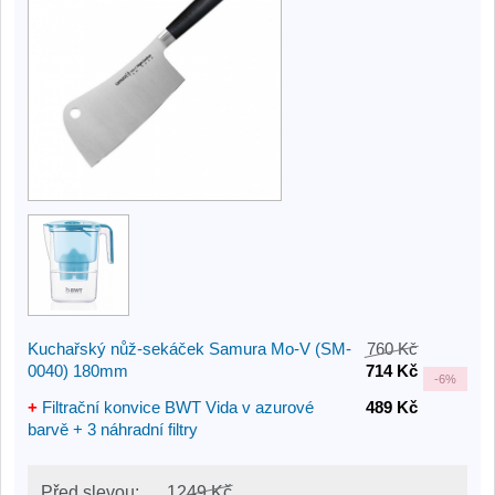
Kuchařský nůž-sekáček Samura Mo-V (SM-
760 Kč
0040) 180mm
714 Kč
-
6%
+
Filtrační konvice BWT Vida v azurové
489 Kč
barvě + 3 náhradní filtry
Před slevou:
1249 Kč