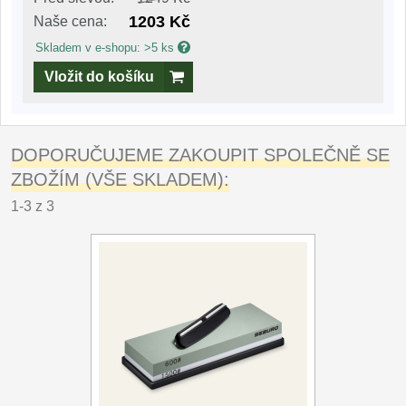
1203 Kč
Naše cena:
Skladem v e-shopu: >5 ks
Vložit do košíku
DOPORUČUJEME ZAKOUPIT SPOLEČNĚ SE
ZBOŽÍM (VŠE SKLADEM):
1-3 z 3