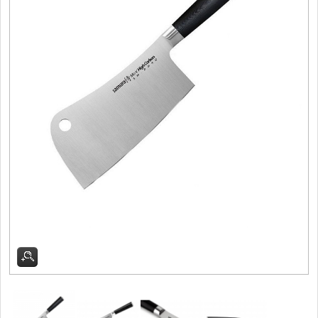
Filetovací nože
7
Nože na chleba
27
Vykosťovací nože
41
Steakové nože
2
Plátkovací nože
27
Porcovací nože
2
Sekáčky a speciální
nože
15
Japonské nože
57