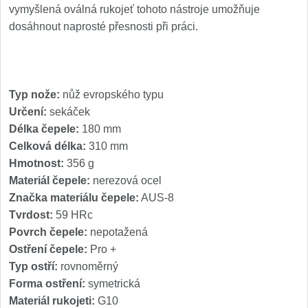
vymyšlená oválná rukojeť tohoto nástroje umožňuje
dosáhnout naprosté přesnosti při práci.
Typ nože:
nůž evropského typu
Určení:
sekáček
Délka čepele:
180 mm
Celková délka:
310 mm
Hmotnost:
356 g
Materiál čepele:
nerezová ocel
Značka materiálu čepele:
AUS-8
Tvrdost:
59 HRc
Povrch čepele:
nepotažená
Ostření čepele:
Pro +
Typ ostří:
rovnoměrný
Forma ostření:
symetrická
Materiál rukojeti:
G10