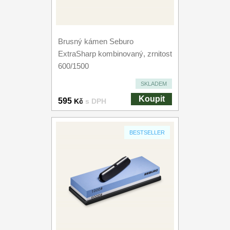
Brusný kámen Seburo
ExtraSharp kombinovaný, zrnitost
600/1500
SKLADEM
Koupit
595
Kč
s DPH
BESTSELLER