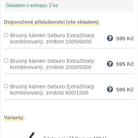
Skladem v eshopu:
2 ks
Speciální nože
Vrhací nože
Doporučené příslušenství (vše skladem):
12
Brusný kámen Seburo ExtraSharp
Záchranářské
595
Kč
4
kombinovaný, zrnitost 1000/6000
Ostření nožů
Brusný kámen Seburo ExtraSharp
595
Kč
kombinovaný, zrnitost 2000/5000
Ostřiče nožů
8
Brusné kameny
3
Brusný kámen Seburo ExtraSharp
595
Kč
kombinovaný, zrnitost 600/1500
Doplňky a díly
4
Nože SEBURO
Varianty:
Sady nožů SEBURO
6