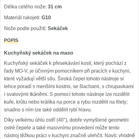
Nože Samura MO-V
Délka celého nože:
31 cm
4
Materiál rukojeti:
G10
Nože Samura Bamboo
1
Nože podle použití:
Sekáček
Ostřiče nožů V-Sharp
POPIS
Brousky na nože
Kuchyňský sekáček na maso
9
Kuchyňský sekáček k přesekávání kostí, který pochází z
Doplňky a díly
4
řady MO-V, je účinným pomocníkem při pracích v kuchyni,
které vyžadují větší sílu. Široká čepel tohoto nástroje si
Doprodej
11
lehce poradí s menšími kostmi, se šlachami, s chrupavkami
i svalovými tkáněmi. S pomocí tohoto nástroje lze rozdělit
Dárky
kuře, krůtu nebo králíka na porce a rybu rozdělit na filety;
4
snadno s ním lze také oddělit rybí hlavu.
Značky
4
Díky velkému úhlu ostří (40°), dobře vymyšlené geometrii
ostré čepele a také masivnímu provedení může tento
nástroj těžkou práci v kuchyni značně ulehčit. Navíc vhodně