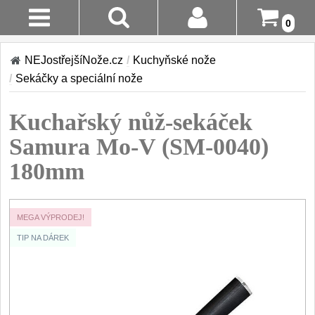
0
Stav
Akce!
NEJostřejšíNože.cz
/
Kuchyňské nože
Objednávky
/
Sekáčky a speciální nože
Kuchyňské nože
Login
Kuchařský nůž-sekáček
Sady kuchyňských nožů
9
Registrace
Samura Mo-V (SM-0040)
Šéfkuchařské nože
30
180mm
Doručení A
Platba
Univerzální nože
50
MEGA VÝPRODEJ!
Vrácení Do
Nože na ovoce a
zeleninu
14 Dnů
TIP NA DÁREK
43
Santoku nože
Reklamace
46
Nože NAKIRI
Kontakty
17