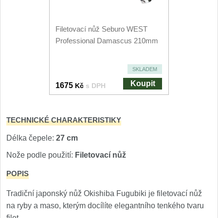
Nože Seburo SARADA
93
Filetovací nůž Seburo WEST
Nože Seburo SUBAJA
92
Professional Damascus 210mm
Nože Seburo HOKORI
37
SKLADEM
Nože Seburo HOGANI
Koupit
20
1675
Kč
s DPH
Nože Seburo WEST
21
TECHNICKÉ CHARAKTERISTIKY
Nože Tojiro
Délka čepele:
27 cm
Nože Tojiro Shippu
Nože podle použití:
Filetovací nůž
2
POPIS
Nože Tojiro Zen
1
Tradiční japonský nůž Okishiba Fugubiki je filetovací nůž
Nože Samura
na ryby a maso, kterým docílíte elegantního tenkého tvaru
filet.