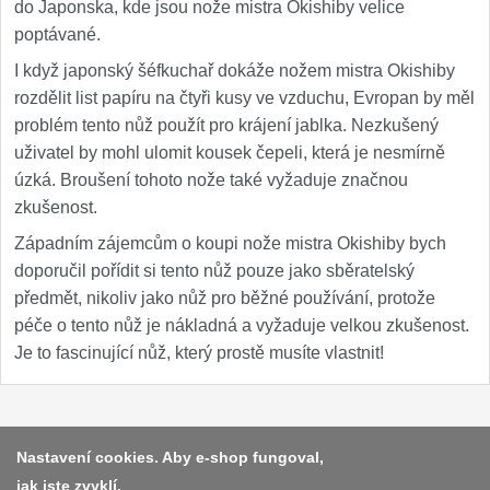
do Japonska, kde jsou nože mistra Okishiby velice
poptávané.
I když japonský šéfkuchař dokáže nožem mistra Okishiby
rozdělit list papíru na čtyři kusy ve vzduchu, Evropan by měl
problém tento nůž použít pro krájení jablka. Nezkušený
uživatel by mohl ulomit kousek čepeli, která je nesmírně
úzká. Broušení tohoto nože také vyžaduje značnou
zkušenost.
Západním zájemcům o koupi nože mistra Okishiby bych
doporučil pořídit si tento nůž pouze jako sběratelský
předmět, nikoliv jako nůž pro běžné používání, protože
péče o tento nůž je nákladná a vyžaduje velkou zkušenost.
Je to fascinující nůž, který prostě musíte vlastnit!
Platba a dodávka
Nastavení cookies. Aby e-shop fungoval,
jak jste zvyklí.