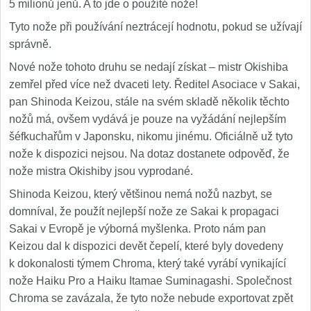
5 milionů jenů. A to jde o použité nože!
Tyto nože při používání neztrácejí hodnotu, pokud se užívají
správně.
Nové nože tohoto druhu se nedají získat – mistr Okishiba
zemřel před více než dvaceti lety. Ředitel Asociace v Sakai,
pan Shinoda Keizou, stále na svém skladě několik těchto
nožů má, ovšem vydává je pouze na vyžádání nejlepším
šéfkuchařům v Japonsku, nikomu jinému. Oficiálně už tyto
nože k dispozici nejsou. Na dotaz dostanete odpověď, že
nože mistra Okishiby jsou vyprodané.
Shinoda Keizou, který většinou nemá nožů nazbyt, se
domníval, že použít nejlepší nože ze Sakai k propagaci
Sakai v Evropě je výborná myšlenka. Proto nám pan
Keizou dal k dispozici devět čepelí, které byly dovedeny
k dokonalosti týmem Chroma, který také vyrábí vynikající
nože Haiku Pro a Haiku Itamae Suminagashi. Společnost
Chroma se zavázala, že tyto nože nebude exportovat zpět