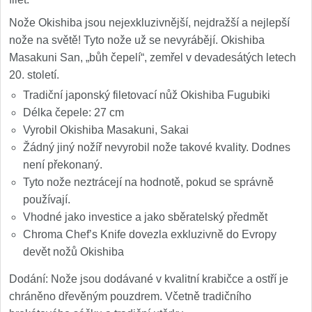
Nože Samura MO-V
4
Nože Okishiba jsou nejexkluzivnější, nejdražší a nejlepší
nože na světě! Tyto nože už se nevyrábějí. Okishiba
Nože Samura Bamboo
1
Masakuni San, „bůh čepelí“, zemřel v devadesátých letech
20. století.
Ostřiče nožů V-Sharp
Tradiční japonský filetovací nůž Okishiba Fugubiki
Délka čepele: 27 cm
Brousky na nože
9
Vyrobil Okishiba Masakuni, Sakai
Žádný jiný nožíř nevyrobil nože takové kvality. Dodnes
Doplňky a díly
4
není překonaný.
Tyto nože neztrácejí na hodnotě, pokud se správně
Doprodej
11
používají.
Vhodné jako investice a jako sběratelský předmět
Dárky
4
Chroma Chef’s Knife dovezla exkluzivně do Evropy
devět nožů Okishiba
Značky
4
Dodání: Nože jsou dodávané v kvalitní krabičce a ostří je
chráněno dřevěným pouzdrem. Včetně tradičního