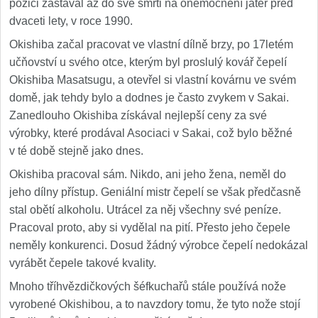
pozici zastával až do své smrti na onemocnění jater před
dvaceti lety, v roce 1990.
Okishiba začal pracovat ve vlastní dílně brzy, po 17letém
učňovství u svého otce, kterým byl proslulý kovář čepelí
Okishiba Masatsugu, a otevřel si vlastní kovárnu ve svém
domě, jak tehdy bylo a dodnes je často zvykem v Sakai.
Zanedlouho Okishiba získával nejlepší ceny za své
výrobky, které prodával Asociaci v Sakai, což bylo běžné
v té době stejně jako dnes.
Okishiba pracoval sám. Nikdo, ani jeho žena, neměl do
jeho dílny přístup. Geniální mistr čepelí se však předčasně
stal obětí alkoholu. Utrácel za něj všechny své peníze.
Pracoval proto, aby si vydělal na pití. Přesto jeho čepele
neměly konkurenci. Dosud žádný výrobce čepelí nedokázal
vyrábět čepele takové kvality.
Mnoho tříhvězdičkových šéfkuchařů stále používá nože
vyrobené Okishibou, a to navzdory tomu, že tyto nože stojí