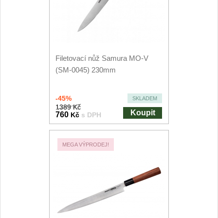
Kuchyňské příslušenství
2
Zavírací nože
Filetovací nůž Samura MO-V
Kapesní
6
(SM-0045) 230mm
Taktické
3
-45%
SKLADEM
Turistické
1389 Kč
7
Koupit
760
Kč
s DPH
Speciální
4
MEGA VÝPRODEJ!
Nože s pevnou čepelí
Taktické
8
Outdoorové
9