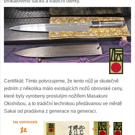
brokátového sáčku a tradiční utěrky.
Certifikát: Tímto potvrzujeme, že tento nůž je skutečně
jedním z několika málo existujících nožů obrovské ceny,
které byly vyrobeny proslulým nožířem Masakuni
Okishibou, a to tradiční technikou předávanou ve městě
Sakai od pradávna z generace na generaci.