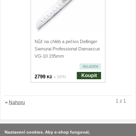
Filetovací nože
7
Nože na chleba
27
Vykosťovací nože
Nůž na chléb a pečivo Dellinger
41
Samurai Professional Damascus
Steakové nože
VG-10 195mm
2
SKLADEM
Plátkovací nože
27
Koupit
2799
Kč
s DPH
Porcovací nože
2
Sekáčky a speciální nože
1 z 1
Nahoru
15
Japonské nože
57
Platba a dodávka
Nastavení cookies. Aby e-shop fungoval,