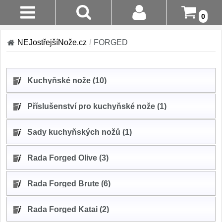
0
Stav
Akce!
NEJostřejšíNože.cz
/
FORGED
Objednávky
Kuchyňské nože
Login
Kuchyňské nože (10)
Sady kuchyňských nožů
9
Registrace
Příslušenství pro kuchyňské nože (1)
Šéfkuchařské nože
30
Doručení A
Sady kuchyňských nožů (1)
Platba
Univerzální nože
50
Vrácení Do
Nože na ovoce a
Řada Forged Olive (3)
zeleninu
14 Dnů
43
Řada Forged Brute (6)
Santoku nože
Reklamace
46
Řada Forged Katai (2)
Nože NAKIRI
Kontakty
17