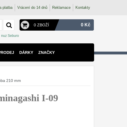
a platba
Vrácení do 14 dnů
Reklamace
Kontakty
0 Kč
0 ZBOŽÍ
nuz Seburo
PRODEJ
DÁRKY
ZNAČKY
suba 210 mm
inagashi I-09