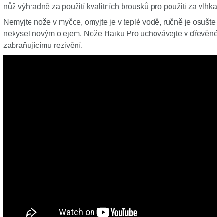
nůž výhradně za použití kvalitních brousků pro použití za vlhk
Nemyjte nože v myčce, omyjte je v teplé vodě, ručně je osušte
nekyselinovým olejem. Nože Haiku Pro uchovávejte v dřevěné
zabraňujícímu rezivění.