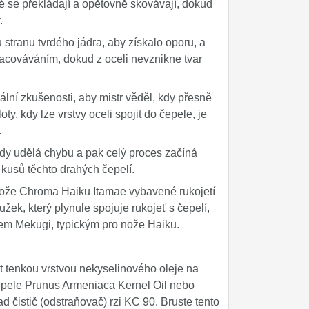
eré se překládají a opětovně skovávají, dokud
.
stranu tvrdého jádra, aby získalo oporu, a
acováváním, dokud z oceli nevznikne tvar
lní zkušenosti, aby mistr věděl, kdy přesně
ty, kdy lze vrstvy oceli spojit do čepele, je
.
kdy udělá chybu a pak celý proces začíná
kusů těchto drahých čepelí.
 nože Chroma Haiku Itamae vybavené rukojetí
ek, který plynule spojuje rukojeť s čepelí,
pem Mekugi, typickým pro nože Haiku.
t tenkou vrstvou nekyselinového oleje na
čepele Prunus Armeniaca Kernel Oil nebo
 čistič (odstraňovač) rzi KC 90. Bruste tento