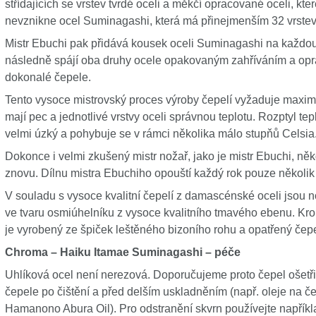
střídajících se vrstev tvrdé oceli a měkčí opracované oceli, kt
nevznikne ocel Suminagashi, která má přinejmenším 32 vrstev
Mistr Ebuchi pak přidává kousek oceli Suminagashi na každou 
následně spájí oba druhy ocele opakovaným zahříváním a opr
dokonalé čepele.
Tento vysoce mistrovský proces výroby čepelí vyžaduje maximá
mají pec a jednotlivé vrstvy oceli správnou teplotu. Rozptyl teplo
velmi úzký a pohybuje se v rámci několika málo stupňů Celsia
Dokonce i velmi zkušený mistr nožař, jako je mistr Ebuchi, ně
znovu. Dílnu mistra Ebuchiho opouští každý rok pouze několik 
V souladu s vysoce kvalitní čepelí z damascénské oceli jsou
ve tvaru osmiúhelníku z vysoce kvalitního tmavého ebenu. Krouž
je vyrobený ze špiček leštěného bizoního rohu a opatřený če
Chroma – Haiku Itamae Suminagashi – péče
Uhlíková ocel není nerezová. Doporučujeme proto čepel ošetři
čepele po čištění a před delším uskladněním (např. oleje na 
Hamanono Abura Oil). Pro odstranění skvrn používejte například