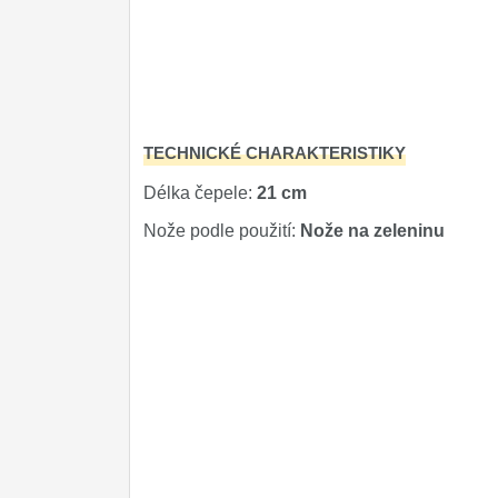
Kuchyňské příslušenství
2
Zavírací nože
Nože s pevnou čepelí
TECHNICKÉ CHARAKTERISTIKY
Speciální nože
Délka čepele:
21 cm
Ostření nožů
Nože podle použití:
Nože na zeleninu
Nože SEBURO
Nože Tojiro
Nože Samura
Ostřiče nožů V-Sharp
Doprodej
11
Dárky
4