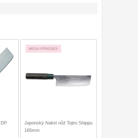
MEGA VÝPRODEJ!
o DP
Japonský Nakiri nůž Tojiro Shippu
165mm