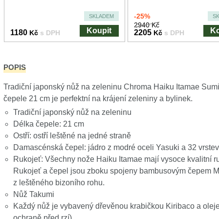
-25%
SKLADEM
S
2940 Kč
Koupit
Ko
1180
2205
Kč
s DPH
Kč
s DPH
POPIS
Tradiční japonský nůž na zeleninu Chroma Haiku Itamae Sum
čepele 21 cm je perfektní na krájení zeleniny a bylinek.
Tradiční japonský nůž na zeleninu
Délka čepele: 21 cm
Ostří: ostří leštěné na jedné straně
Damascénská čepel: jádro z modré oceli Yasuki a 32 vrste
Rukojeť: Všechny nože Haiku Itamae mají vysoce kvalitní ru
Rukojeť a čepel jsou zboku spojeny bambusovým čepem Mek
z leštěného bizoního rohu.
Nůž Takumi
Každý nůž je vybavený dřevěnou krabičkou Kiribaco a olej
ochraně před rzí)