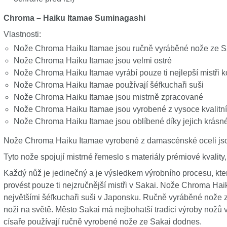
Chroma – Haiku Itamae Suminagashi
Vlastnosti:
Nože Chroma Haiku Itamae jsou ručně vyráběné nože ze S
Nože Chroma Haiku Itamae jsou velmi ostré
Nože Chroma Haiku Itamae vyrábí pouze ti nejlepší mistři k
Nože Chroma Haiku Itamae používají šéfkuchaři suši
Nože Chroma Haiku Itamae jsou mistrně zpracované
Nože Chroma Haiku Itamae jsou vyrobené z vysoce kvalitní
Nože Chroma Haiku Itamae jsou oblíbené díky jejich krás
Nože Chroma Haiku Itamae vyrobené z damascénské oceli jso
Tyto nože spojují mistrné řemeslo s materiály prémiové kvality, 
Každý nůž je jedinečný a je výsledkem výrobního procesu, kter
provést pouze ti nejzručnější mistři v Sakai. Nože Chroma Ha
největšími šéfkuchaři suši v Japonsku. Ručně vyráběné nože 
noži na světě. Město Sakai má nejbohatší tradici výroby nožů
císaře používají ručně vyrobené nože ze Sakai dodnes.