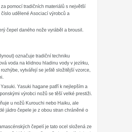
za pomocí tradičních materiálů s největší
ní číslo udělené Asociací výrobců a
který čepel daného nože vyráběl a brousil.
lynout) označuje tradiční techniku
vá voda na klidnou hladinu vody v jezírku,
ozhýbe, vytvářejí se ještě složitější vzorce,
i.
Yasuki. Yasuki hagane patří k nejlepším a
onskými výrobci nožů se těší velké prestiži.
tňuje u nožů Kurouchi nebo Haiku, ale
dé jádro čepele je z obou stran chráněné o
 damascénských čepelí je tato ocel složená ze