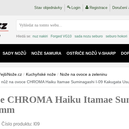
Stav objednávky
Login
Registrace
Doručení 
Hledá se:
nuz nakiri
Forged VG10
sada nozu seburo
seburo hokori
SADY NOŽŮ
NOŽE SAMURA
OSTŘIČE NOŽŮ V-SHARP
DO
KAIJU
řejšíNože.cz
/
Kuchyňské nože
/
Nože na ovoce a zeleninu
 nůž na ovoce CHROMA Haiku Itamae Suminagashi I-09 Kakugata U
ce CHROMA Haiku Itamae Sum
 mm
Číslo produktu:
I09