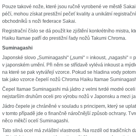
Pouze takové nože, které jsou ručně vyrobené ve městě Sakai 
péčí, mohou získat prestižní pečeť kvality a unikátní registrač
obchodníků s noži federace Sakai.
Registrační číslo se dá použít ke zjištění konkrétního mistra, 
Haiku Itamae patří do prestižní řady nožů Takumi Chroma.
Suminagashi
Japonské slovo „Suminagashi“ („sumi“ = inkoust, „nagashi“ = p
v japonském umění. Při něm se střídavě vylévá inkoust a mýdlo
na které se pak vytvářejí vzorce. Pokud se hladina vody potom r
tak jako vzorce čepelí nožů Chroma Haiku Itamae Suminagash
Čepel Itamae Suminagashi má jádro z velmi tvrdé modré oceli 
nejstarším druhům oceli pro výrobu nožů v Japonsku a mezi jap
Jádro čepele je chráněné v souladu s principem, který se upla
v tomto případě jde o finančně náročnější způsob ochrany. Tvr
něco měkčí ocelí Suminagashi.
Tato silná ocel má zvláštní vlastnosti. Na rozdíl od tradičních