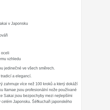
akai v Japonsku
ováři
 oceli
nému vzhledu
u jedinečné ve všech směrech.
tradicí a elegancí.
ý zahrnuje více než 100 kroků a který dokáží
iku Itamae jsou profesionální nože používané
ze Sakai jsou bezpochyby mezi nejlepšími
 v celém Japonsku. Šéfkuchaři japonského