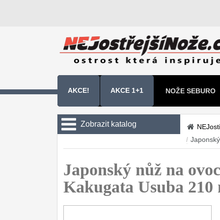
AKCE!
AKCE 1+1
NOŽE SEBURO
NOŽE SAMURA 
Zobrazit katalog
NEJost
/
Japonský
Kuchyňské nože
Sady kuchyňských nožů
Japonský nůž na ovo
9
Kakugata Usuba 210
Šéfkuchařské nože
30
Univerzální nože
50