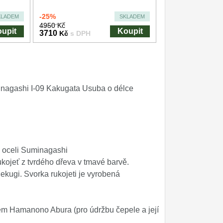
-25%
KLADEM
SKLADEM
4950 Kč
upit
Koupit
3710
Kč
s DPH
inagashi I-09 Kakugata Usuba o délce
v oceli Suminagashi
kojeť z tvrdého dřeva v tmavé barvě.
ugi. Svorka rukojeti je vyrobená
em Hamanono Abura (pro údržbu čepele a její