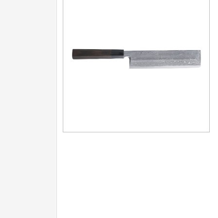
Nože na ovoce a zeleninu
43
Santoku nože
46
Nože NAKIRI
17
Filetovací nože
7
Nože na chleba
27
Vykosťovací nože
41
Steakové nože
2
Plátkovací nože
27
Porcovací nože
2
Sekáčky a speciální nože
15
Japonské nože
57