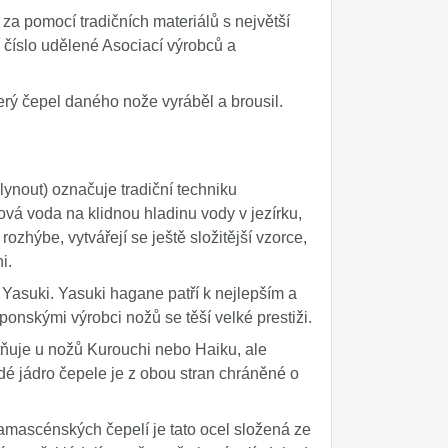
za pomocí tradičních materiálů s největší
ní číslo udělené Asociací výrobců a
který čepel daného nože vyráběl a brousil.
lynout) označuje tradiční techniku
vá voda na klidnou hladinu vody v jezírku,
ozhýbe, vytvářejí se ještě složitější vzorce,
i.
Yasuki. Yasuki hagane patří k nejlepším a
onskými výrobci nožů se těší velké prestiži.
tňuje u nožů Kurouchi nebo Haiku, ale
dé jádro čepele je z obou stran chráněné o
 damascénských čepelí je tato ocel složená ze