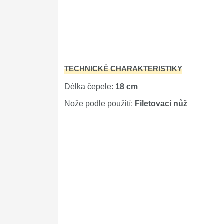
Kuchyňské příslušenství
2
Zavírací nože
Nože s pevnou čepelí
TECHNICKÉ CHARAKTERISTIKY
Speciální nože
Délka čepele:
18 cm
Ostření nožů
Nože podle použití:
Filetovací nůž
Nože SEBURO
Nože Tojiro
Nože Samura
Ostřiče nožů V-Sharp
Doprodej
11
Dárky
4