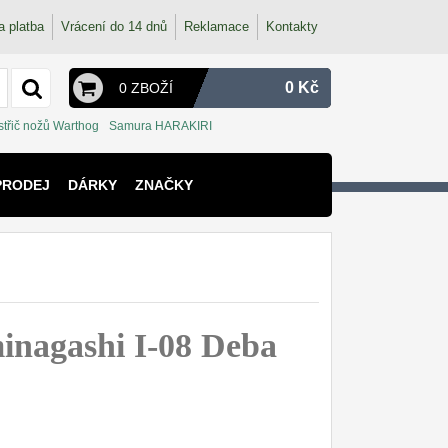
a platba
Vrácení do 14 dnů
Reklamace
Kontakty
0 Kč
0 ZBOŽÍ
střič nožů Warthog
Samura HARAKIRI
PRODEJ
DÁRKY
ZNAČKY
nagashi I-08 Deba