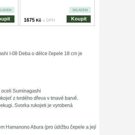
KLADEM
SKLADEM
upit
Koupit
1675
Kč
s DPH
shi I-08 Deba o délce čepele 18 cm je
v oceli Suminagashi
kojeť z tvrdého dřeva v tmavé barvě.
ugi. Svorka rukojeti je vyrobená
em Hamanono Abura (pro údržbu čepele a její