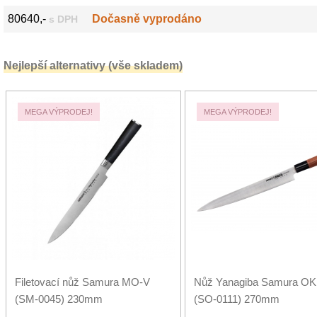
80640,-
Dočasně vyprodáno
s DPH
Nejlepší alternativy (vše skladem)
MEGA VÝPRODEJ!
MEGA VÝPRODEJ!
Filetovací nůž Samura MO-V
Nůž Yanagiba Samura O
(SM-0045) 230mm
(SO-0111) 270mm