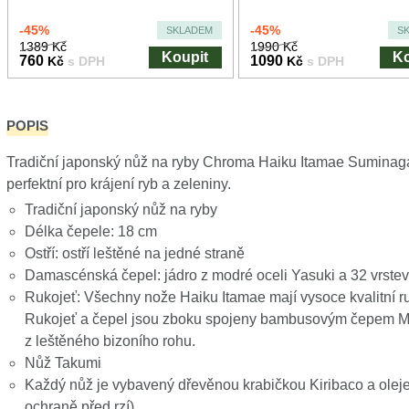
-45%
-45%
SKLADEM
S
1389 Kč
1990 Kč
Koupit
Ko
760
1090
Kč
s DPH
Kč
s DPH
POPIS
Tradiční japonský nůž na ryby Chroma Haiku Itamae Suminaga
perfektní pro krájení ryb a zeleniny.
Tradiční japonský nůž na ryby
Délka čepele: 18 cm
Ostří: ostří leštěné na jedné straně
Damascénská čepel: jádro z modré oceli Yasuki a 32 vrste
Rukojeť: Všechny nože Haiku Itamae mají vysoce kvalitní ru
Rukojeť a čepel jsou zboku spojeny bambusovým čepem Mek
z leštěného bizoního rohu.
Nůž Takumi
Každý nůž je vybavený dřevěnou krabičkou Kiribaco a olej
ochraně před rzí)