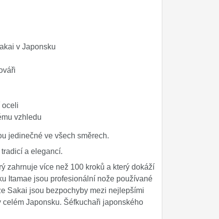
akai v Japonsku
ováři
 oceli
nému vzhledu
u jedinečné ve všech směrech.
tradicí a elegancí.
ý zahrnuje více než 100 kroků a který dokáží
iku Itamae jsou profesionální nože používané
ze Sakai jsou bezpochyby mezi nejlepšími
 v celém Japonsku. Šéfkuchaři japonského