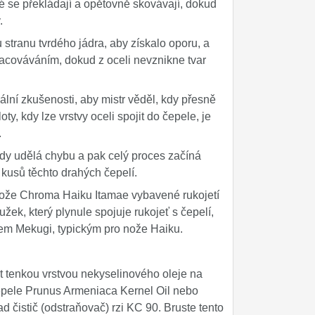
eré se překládají a opětovně skovávají, dokud
.
stranu tvrdého jádra, aby získalo oporu, a
acováváním, dokud z oceli nevznikne tvar
lní zkušenosti, aby mistr věděl, kdy přesně
ty, kdy lze vrstvy oceli spojit do čepele, je
.
kdy udělá chybu a pak celý proces začíná
kusů těchto drahých čepelí.
 nože Chroma Haiku Itamae vybavené rukojetí
ek, který plynule spojuje rukojeť s čepelí,
pem Mekugi, typickým pro nože Haiku.
t tenkou vrstvou nekyselinového oleje na
čepele Prunus Armeniaca Kernel Oil nebo
 čistič (odstraňovač) rzi KC 90. Bruste tento