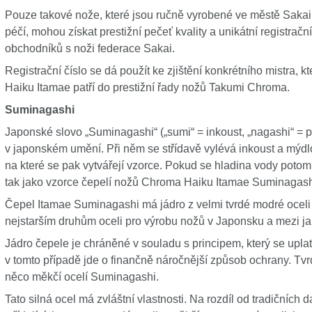
Pouze takové nože, které jsou ručně vyrobené ve městě Sakai 
péčí, mohou získat prestižní pečeť kvality a unikátní registrač
obchodníků s noži federace Sakai.
Registrační číslo se dá použít ke zjištění konkrétního mistra, 
Haiku Itamae patří do prestižní řady nožů Takumi Chroma.
Suminagashi
Japonské slovo „Suminagashi“ („sumi“ = inkoust, „nagashi“ = p
v japonském umění. Při něm se střídavě vylévá inkoust a mýdlo
na které se pak vytvářejí vzorce. Pokud se hladina vody potom r
tak jako vzorce čepelí nožů Chroma Haiku Itamae Suminagash
Čepel Itamae Suminagashi má jádro z velmi tvrdé modré oceli 
nejstarším druhům oceli pro výrobu nožů v Japonsku a mezi jap
Jádro čepele je chráněné v souladu s principem, který se upla
v tomto případě jde o finančně náročnější způsob ochrany. Tvr
něco měkčí ocelí Suminagashi.
Tato silná ocel má zvláštní vlastnosti. Na rozdíl od tradičních