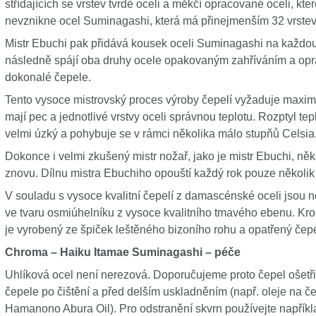
střídajících se vrstev tvrdé oceli a měkčí opracované oceli, kt
nevznikne ocel Suminagashi, která má přinejmenším 32 vrstev
Mistr Ebuchi pak přidává kousek oceli Suminagashi na každou 
následně spájí oba druhy ocele opakovaným zahříváním a opr
dokonalé čepele.
Tento vysoce mistrovský proces výroby čepelí vyžaduje maximá
mají pec a jednotlivé vrstvy oceli správnou teplotu. Rozptyl teplo
velmi úzký a pohybuje se v rámci několika málo stupňů Celsia
Dokonce i velmi zkušený mistr nožař, jako je mistr Ebuchi, ně
znovu. Dílnu mistra Ebuchiho opouští každý rok pouze několik 
V souladu s vysoce kvalitní čepelí z damascénské oceli jsou
ve tvaru osmiúhelníku z vysoce kvalitního tmavého ebenu. Krouž
je vyrobený ze špiček leštěného bizoního rohu a opatřený če
Chroma – Haiku Itamae Suminagashi – péče
Uhlíková ocel není nerezová. Doporučujeme proto čepel ošetři
čepele po čištění a před delším uskladněním (např. oleje na 
Hamanono Abura Oil). Pro odstranění skvrn používejte například