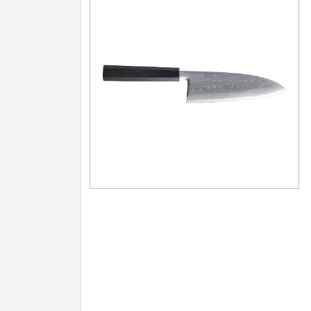
Nože na ovoce a zeleninu
43
Santoku nože
46
Nože NAKIRI
17
Filetovací nože
7
Nože na chleba
27
Vykosťovací nože
41
Steakové nože
2
Plátkovací nože
27
Porcovací nože
2
Sekáčky a speciální nože
15
Japonské nože
57