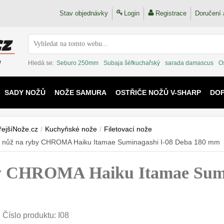
Stav objednávky
Login
Registrace
Doručení 
Hledá se:
Seburo 250mm
Subaja šéfkuchařský
sarada damascus
O
SADY NOŽŮ
NOŽE SAMURA
OSTŘIČE NOŽŮ V-SHARP
DO
KAIJU
řejšíNože.cz
/
Kuchyňské nože
/
Filetovací nože
 nůž na ryby CHROMA Haiku Itamae Suminagashi I-08 Deba 180 mm
by CHROMA Haiku Itamae Sumi
Číslo produktu:
I08