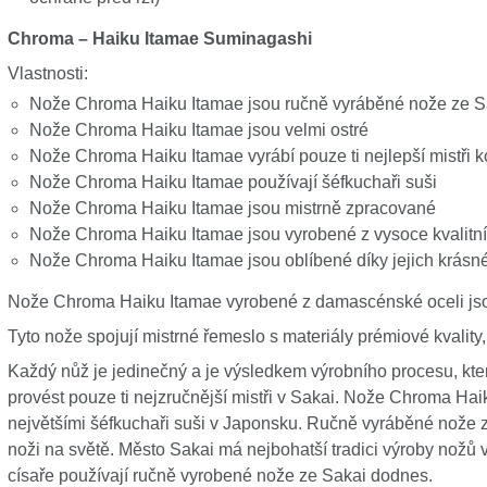
Chroma – Haiku Itamae Suminagashi
Vlastnosti:
Nože Chroma Haiku Itamae jsou ručně vyráběné nože ze S
Nože Chroma Haiku Itamae jsou velmi ostré
Nože Chroma Haiku Itamae vyrábí pouze ti nejlepší mistři k
Nože Chroma Haiku Itamae používají šéfkuchaři suši
Nože Chroma Haiku Itamae jsou mistrně zpracované
Nože Chroma Haiku Itamae jsou vyrobené z vysoce kvalitní
Nože Chroma Haiku Itamae jsou oblíbené díky jejich krás
Nože Chroma Haiku Itamae vyrobené z damascénské oceli jso
Tyto nože spojují mistrné řemeslo s materiály prémiové kvality, 
Každý nůž je jedinečný a je výsledkem výrobního procesu, kter
provést pouze ti nejzručnější mistři v Sakai. Nože Chroma Ha
největšími šéfkuchaři suši v Japonsku. Ručně vyráběné nože 
noži na světě. Město Sakai má nejbohatší tradici výroby nožů
císaře používají ručně vyrobené nože ze Sakai dodnes.