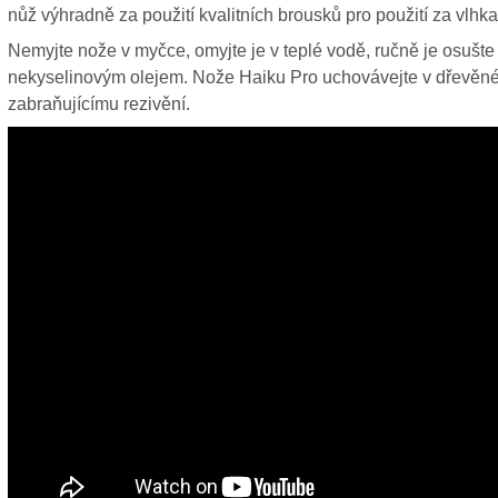
nůž výhradně za použití kvalitních brousků pro použití za vlhk
Nemyjte nože v myčce, omyjte je v teplé vodě, ručně je osušte
nekyselinovým olejem. Nože Haiku Pro uchovávejte v dřevěné
zabraňujícímu rezivění.