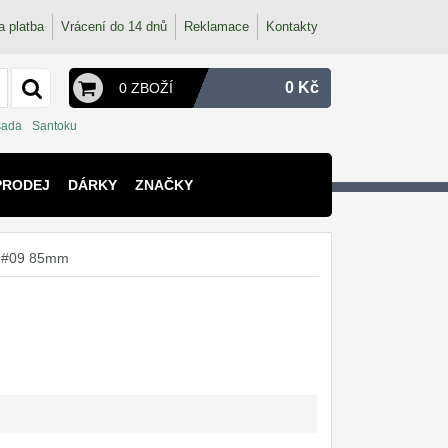
a platba
Vrácení do 14 dnů
Reklamace
Kontakty
0 Kč
0 ZBOŽÍ
sada
Santoku
PRODEJ
DÁRKY
ZNAČKY
or #09 85mm