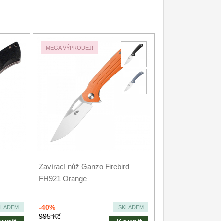
MEGA VÝPRODEJ!
Zavírací nůž Ganzo Firebird
FH921 Orange
-40%
KLADEM
SKLADEM
995 Kč