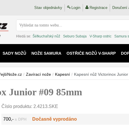
Stav objednávky
Login
Registrace
Doručení 
Hledá se:
Šéfkuchařský nůž
Seburo Subaja
V-Sharp ostric
Samura 
SADY NOŽŮ
NOŽE SAMURA
OSTŘIČE NOŽŮ V-SHARP
DO
KAIJU
řejšíNože.cz
/
Zavírací nože
/
Kapesní
/
Kapesní nůž Victorinox Juni
ox Junior #09 85mm
Číslo produktu:
2.4213.SKE
700,-
Dočasně vyprodáno
s DPH