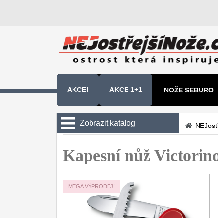
AKCE!
AKCE 1+1
NOŽE SEBURO
NOŽE SAMURA 
Zobrazit katalog
NEJost
Kuchyňské nože
Kapesní nůž Victorin
Zavírací nože
Kapesní
6
MEGA VÝPRODEJ!
Taktické
3