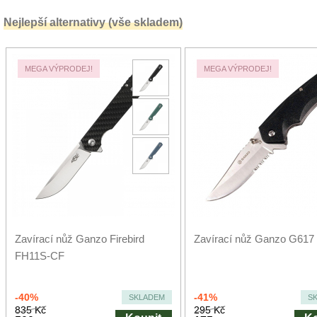
Nejlepší alternativy (vše skladem)
MEGA VÝPRODEJ!
MEGA VÝPRODEJ!
Zavírací nůž Ganzo Firebird
Zavírací nůž Ganzo G617
FH11S-CF
-40%
-41%
SKLADEM
S
835 Kč
295 Kč