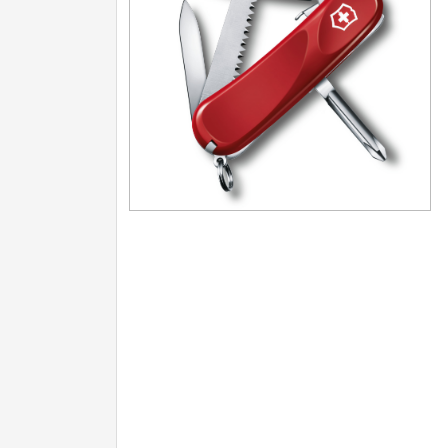
Turistické
7
Speciální
4
Nože s pevnou čepelí
Speciální nože
Ostření nožů
Nože SEBURO
Nože Tojiro
Nože Samura
Ostřiče nožů V-Sharp
Doprodej
11
Dárky
4