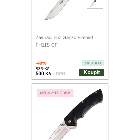
Kuchyňské příslušenství
2
Zavírací nože
Zavírací nůž Ganzo Firebird
Kapesní
6
FH11S-CF
Taktické
3
-40%
SKLADEM
Turistické
835 Kč
7
Koupit
500
Kč
s DPH
Speciální
4
MEGA VÝPRODEJ!
Nože s pevnou čepelí
Taktické
8
Outdoorové
10