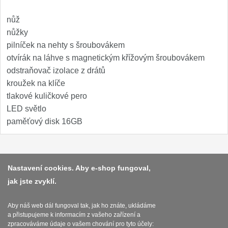
Nože Samura MO-V
4
nůž
Nože Samura Bamboo
nůžky
1
pilníček na nehty s šroubovákem
otvírák na láhve s magnetickým křížovým šroubovákem
Ostřiče nožů V-Sharp
odstraňovač izolace z drátů
Brousky na nože
kroužek na klíče
9
tlakové kuličkové pero
Doplňky a díly
LED světlo
4
paměťový disk 16GB
Doprodej
11
Dárky
Platba a dodávka
4
Nastavení cookies. Aby e-shop fungoval,
jak jste zvyklí.
Obchodní podmínky
Značky
4
Zasady zpracovani osobnich udaju
Aby náš web dál fungoval tak, jak ho znáte, ukládáme
a přistupujeme k informacím z vašeho zařízení a
Reklamační řád
zpracováváme údaje o vašem chování pro tyto účely: