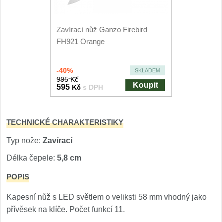
Nože Seburo SARADA
93
Zavírací nůž Ganzo Firebird
Nože Seburo SUBAJA
92
FH921 Orange
Nože Seburo HOKORI
37
-40%
SKLADEM
995 Kč
Nože Seburo HOGANI
Koupit
20
595
Kč
s DPH
Nože Seburo WEST
21
TECHNICKÉ CHARAKTERISTIKY
Nože Tojiro
Typ nože:
Zavírací
Nože Tojiro Shippu
Délka čepele:
5,8 cm
2
POPIS
Nože Tojiro Zen
1
Kapesní nůž s LED světlem o veliksti 58 mm vhodný jako
Nože Samura
přívěsek na klíče. Počet funkcí 11.