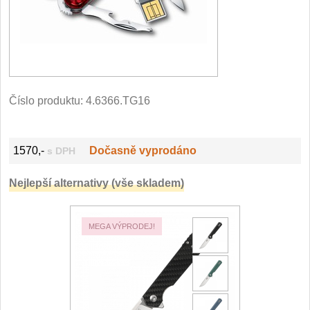
Filetovací nože
7
Nože na chleba
27
Vykosťovací nože
41
Číslo produktu:
4.6366.TG16
Steakové nože
2
1570,-
Dočasně vyprodáno
s DPH
Plátkovací nože
27
Nejlepší alternativy (vše skladem)
Porcovací nože
2
MEGA VÝPRODEJ!
Sekáčky a speciální nože
15
Japonské nože
57