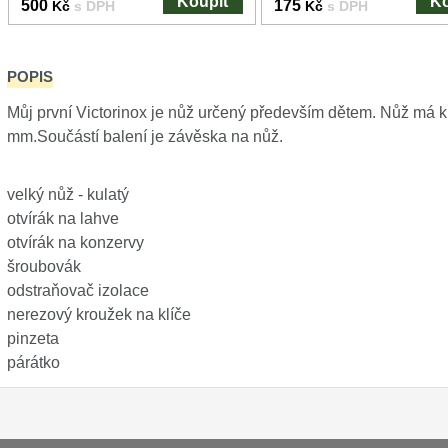
Koupit
Ko
500
175
Kč
s DPH
Kč
s DPH
POPIS
Můj první Victorinox je nůž určený především dětem. Nůž má k
mm.Součástí balení je závěska na nůž.
velký nůž - kulatý
otvírák na lahve
otvírák na konzervy
šroubovák
odstraňovač izolace
nerezový kroužek na klíče
pinzeta
párátko