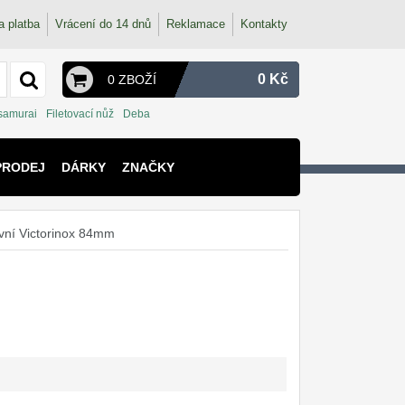
a platba
Vrácení do 14 dnů
Reklamace
Kontakty
0 Kč
0 ZBOŽÍ
 samurai
Filetovací nůž
Deba
PRODEJ
DÁRKY
ZNAČKY
rvní Victorinox 84mm