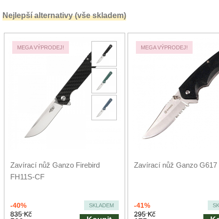
Nejlepší alternativy (vše skladem)
MEGA VÝPRODEJ!
MEGA VÝPRODEJ!
Zavírací nůž Ganzo Firebird
Zavírací nůž Ganzo G617
FH11S-CF
-40%
-41%
SKLADEM
S
835 Kč
295 Kč