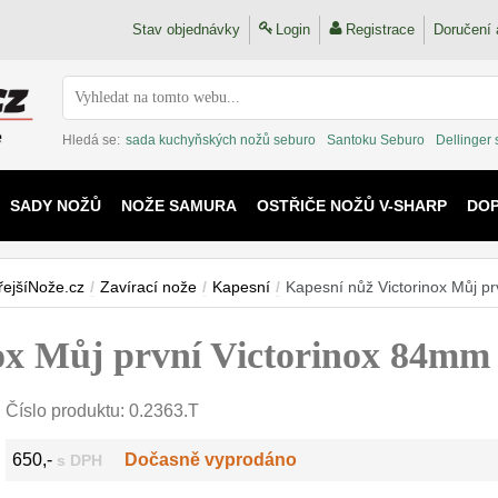
Stav objednávky
Login
Registrace
Doručení 
Hledá se:
sada kuchyňských nožů seburo
Santoku Seburo
Dellinger
SADY NOŽŮ
NOŽE SAMURA
OSTŘIČE NOŽŮ V-SHARP
DO
KAIJU
řejšíNože.cz
/
Zavírací nože
/
Kapesní
/
Kapesní nůž Victorinox Můj p
ox Můj první Victorinox 84mm
Číslo produktu:
0.2363.T
650,-
Dočasně vyprodáno
s DPH