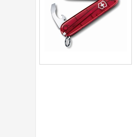
Turistické
7
Speciální
4
Nože s pevnou čepelí
Speciální nože
Ostření nožů
Nože SEBURO
Nože Tojiro
Nože Samura
Ostřiče nožů V-Sharp
Doprodej
11
Dárky
4