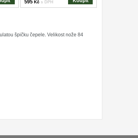
upit
Koupit
595
Kč
s DPH
ulatou špičku čepele. Velikost nože 84