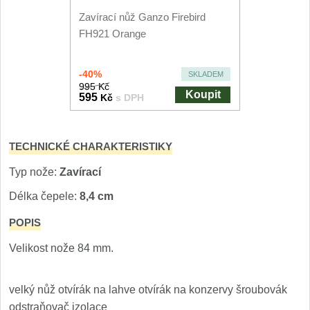
Nože Seburo SARADA
Zavírací nůž Ganzo Firebird
93
FH921 Orange
Nože Seburo SUBAJA
92
-40%
SKLADEM
Nože Seburo HOKORI
37
995 Kč
Koupit
595
Kč
s DPH
Nože Seburo HOGANI
20
TECHNICKÉ CHARAKTERISTIKY
Nože Seburo WEST
21
Typ nože:
Zavírací
Nože Tojiro
Délka čepele:
8,4 cm
Nože Tojiro Shippu
POPIS
2
Velikost nože 84 mm.
Nože Tojiro Zen
1
Nože Samura
velký nůž otvírák na lahve otvírák na konzervy šroubovák
odstraňovač izolace