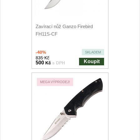
Kuchyňské příslušenství
2
Zavírací nože
Zavírací nůž Ganzo Firebird
FH11S-CF
Kapesní
6
-40%
SKLADEM
Taktické
3
835 Kč
Koupit
500
Kč
s DPH
Turistické
7
MEGA VÝPRODEJ!
Speciální
4
Nože s pevnou čepelí
Taktické
8
Outdoorové
10