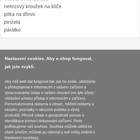
Nože Samura MO-V
nerezový kroužek na klíče
4
pilka na dřevo
Nože Samura Bamboo
pinzeta
1
párátko
Ostřiče nožů V-Sharp
Brousky na nože
12
Platba a dodávka
Nastavení cookies. Aby e-shop fungoval,
Doplňky a díly
jak jste zvyklí.
Obchodní podmínky
6
Zasady zpracovani osobnich udaju
Aby náš web dál fungoval tak, jak ho znáte, ukládáme
Doprodej
11
a přistupujeme k informacím z vašeho zařízení a
Reklamační řád
zpracováváme údaje o vašem chování pro tyto účely:
Ukládání a/nebo přístup k informacím v zařízení,
Dárky
4
O nožích
Personalizovaná reklama a obsah, měření reklamy a
obsahu, poznatky o okruzích publika a vývoj
produktů, Přesné údaje o geografické poloze a
Značky
Nastavení souborů cookies
4
identifikace pomocí dotazování zařízení. Proto
potřebujeme váš souhlas. Souhlas můžete udělit ke
všem účelům, můžete jej odvolat a své volby změnit v
Nastavení souhlasu.