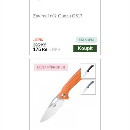
Speciální nože
Zavírací nůž Ganzo G617
Vrhací nože
12
Záchranářské
4
-41%
SKLADEM
295 Kč
Koupit
Ostření nožů
175
Kč
s DPH
Ostřiče nožů
8
MEGA VÝPRODEJ!
Brusné kameny
3
Doplňky a díly
4
Nože SEBURO
Sady nožů SEBURO
6