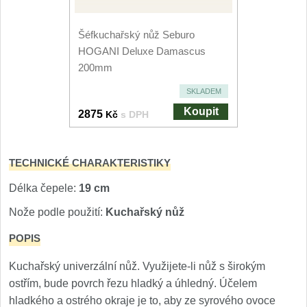
Nože Seburo SARADA
93
Šéfkuchařský nůž Seburo
Nože Seburo SUBAJA
HOGANI Deluxe Damascus
92
200mm
Nože Seburo HOKORI
37
SKLADEM
Koupit
Nože Seburo HOGANI
2875
Kč
s DPH
20
Nože Seburo WEST
21
TECHNICKÉ CHARAKTERISTIKY
Nože Tojiro
Délka čepele:
19 cm
Nože podle použití:
Kuchařský nůž
Nože Tojiro Shippu
2
POPIS
Nože Tojiro Zen
1
Kuchařský univerzální nůž. Využijete-li nůž s širokým
ostřím, bude povrch řezu hladký a úhledný. Účelem
Nože Samura
hladkého a ostrého okraje je to, aby ze syrového ovoce