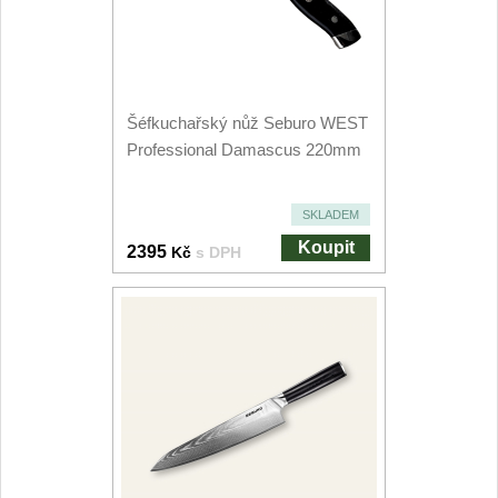
Kuchyňské příslušenství
2
Zavírací nože
Šéfkuchařský nůž Seburo WEST
Kapesní
6
Professional Damascus 220mm
Taktické
3
SKLADEM
Turistické
Koupit
2395
Kč
s DPH
7
Speciální
4
Nože s pevnou čepelí
Taktické
8
Outdoorové
10