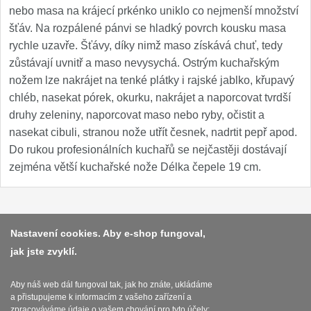
Nože Samura MO-V
nebo masa na krájecí prkénko uniklo co nejmenší množství
4
šťáv. Na rozpálené pánvi se hladký povrch kousku masa
Nože Samura Bamboo
rychle uzavře. Šťávy, díky nimž maso získává chuť, tedy
1
zůstávají uvnitř a maso nevysychá. Ostrým kuchařským
Ostřiče nožů V-Sharp
nožem lze nakrájet na tenké plátky i rajské jablko, křupavý
chléb, nasekat pórek, okurku, nakrájet a naporcovat tvrdší
Brousky na nože
druhy zeleniny, naporcovat maso nebo ryby, očistit a
12
nasekat cibuli, stranou nože utřít česnek, nadrtit pepř apod.
Doplňky a díly
Do rukou profesionálních kuchařů se nejčastěji dostávají
6
zejména větší kuchařské nože Délka čepele 19 cm.
Doprodej
11
Dárky
4
Platba a dodávka
Nastavení cookies. Aby e-shop fungoval,
jak jste zvyklí.
Obchodní podmínky
Značky
4
Zasady zpracovani osobnich udaju
Aby náš web dál fungoval tak, jak ho znáte, ukládáme
a přistupujeme k informacím z vašeho zařízení a
Reklamační řád
zpracováváme údaje o vašem chování pro tyto účely: