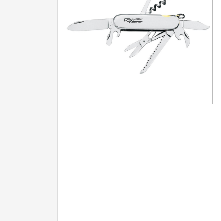
Turistické
7
Speciální
4
Nože s pevnou čepelí
Speciální nože
Ostření nožů
Nože SEBURO
Nože Tojiro
Nože Samura
Ostřiče nožů V-Sharp
Doprodej
11
Dárky
4