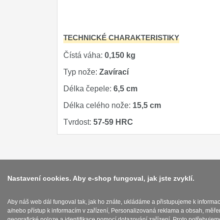
Značky
4
TECHNICKÉ CHARAKTERISTIKY
Čístá váha:
0,150 kg
Typ nože:
Zavírací
Délka čepele:
6,5 cm
Délka celého nože:
15,5 cm
Tvrdost:
57-59 HRC
Nastavení cookies. Aby e-shop fungoval, jak jste zvyklí.
Aby náš web dál fungoval tak, jak ho znáte, ukládáme a přistupujeme k informa
a/nebo přístup k informacím v zařízení, Personalizovaná reklama a obsah, měře
geografické poloze a identifikace pomocí dotazování zařízení. Proto potřebujem