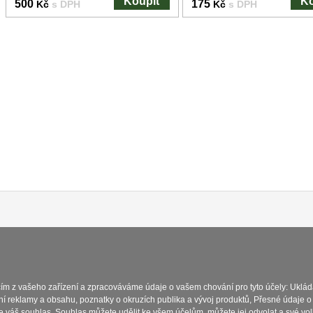
Koupit
Ko
500
175
Kč
s DPH
Kč
s DPH
Platba a dodávka
Obchodní podmínky
Zasady 
cím z vašeho zařízení a zpracováváme údaje o vašem chování pro tyto účely: Uklád
ní reklamy a obsahu, poznatky o okruzích publika a vývoj produktů, Přesné údaje o
e váš souhlas. Souhlas můžete udělit ke všem účelům, můžete jej odvolat a své vo