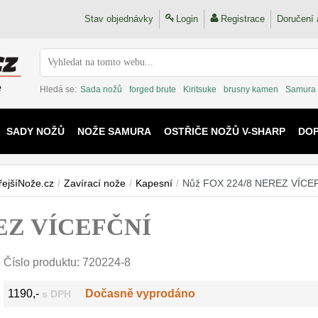
Stav objednávky
Login
Registrace
Doručení 
Hledá se:
Sada nožů
forged brute
Kiritsuke
brusny kamen
Samura
SADY NOŽŮ
NOŽE SAMURA
OSTŘIČE NOŽŮ V-SHARP
DO
KAIJU
řejšíNože.cz
/
Zavírací nože
/
Kapesní
/
Nůž FOX 224/8 NEREZ VÍCE
REZ VÍCEFČNÍ
Číslo produktu:
720224-8
1190,-
Dočasně vyprodáno
s DPH