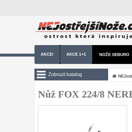
AKCE!
AKCE 1+1
NOŽE SEBURO
NOŽE SAMURA 
Zobrazit katalog
NEJost
Kuchyňské nože
Nůž FOX 224/8 NE
Zavírací nože
Kapesní
6
Taktické
3