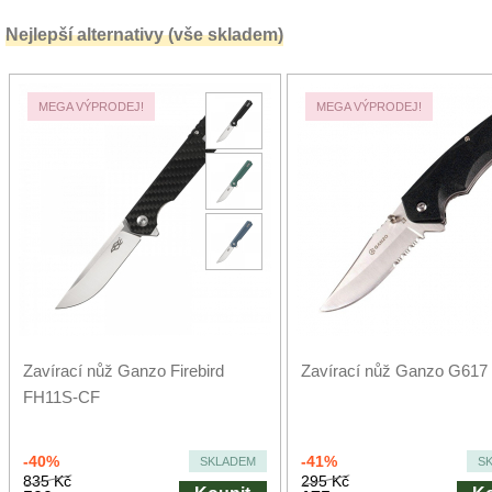
Nejlepší alternativy (vše skladem)
MEGA VÝPRODEJ!
MEGA VÝPRODEJ!
Zavírací nůž Ganzo Firebird
Zavírací nůž Ganzo G617
FH11S-CF
-40%
-41%
SKLADEM
S
835 Kč
295 Kč