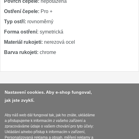
Povrch čepele:
nepotažená
Ostření čepele:
Pro +
Typ ostří:
rovnoměrný
Forma ostření:
symetrická
Materiál rukojeti:
nerezová ocel
Barva rukojeti:
chrome
Platba a dodávka
Nastavení cookies. Aby e-shop fungoval,
jak jste zvyklí.
Obchodní podmínky
Zasady zpracovani osobnich udaju
Aby náš web dál fungoval tak, jak ho znáte, ukládáme
a přistupujeme k informacím z vašeho zařízení a
Reklamační řád
zpracováváme údaje o vašem chování pro tyto účely:
Ukládání a/nebo přístup k informacím v zařízení,
O nožích
Personalizovaná reklama a obsah, měření reklamy a