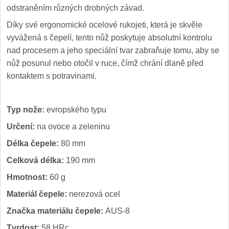
odstraněním různých drobných závad.
Speciální nože
Díky své ergonomické ocelové rukojeti, která je skvěle
Vrhací nože
vyvážená s čepelí, tento nůž poskytuje absolutní kontrolu
12
nad procesem a jeho speciální tvar zabraňuje tomu, aby se
Záchranářské
nůž posunul nebo otočil v ruce, čímž chrání dlaně před
4
kontaktem s potravinami.
Ostření nožů
Typ nože:
evropského typu
Ostřiče nožů
8
Určení:
na ovoce a zeleninu
Brusné kameny
3
Délka čepele:
80 mm
Celková délka:
190 mm
Doplňky a díly
4
Hmotnost:
60 g
Nože SEBURO
Materiál čepele:
nerezová ocel
Značka materiálu čepele:
AUS-8
Sady nožů SEBURO
6
Tvrdost:
58 HRc