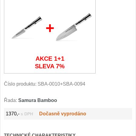
Filetovací nože
7
+
Nože na chleba
27
Vykosťovací nože
41
Steakové nože
AKCE 1+1
2
SLEVA 7%
Plátkovací nože
27
Číslo produktu:
SBA-0010+SBA-0094
Porcovací nože
2
Řada:
Samura Bamboo
Sekáčky a speciální nože
15
1370,-
Dočasně vyprodáno
s DPH
Japonské nože
57
TECHNICKÉ CHARAKTERISTIKY