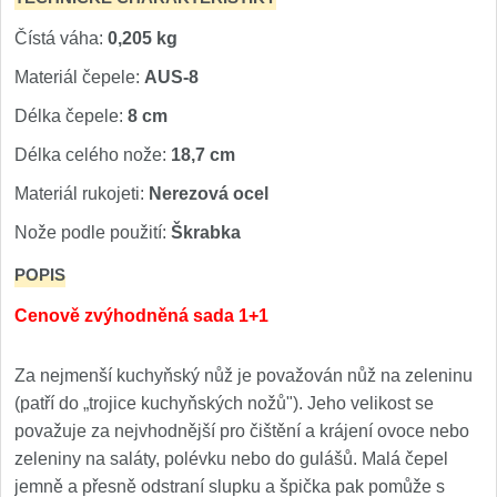
Kuchyňské příslušenství
2
Čístá váha:
0,205 kg
Materiál čepele:
AUS-8
Zavírací nože
Délka čepele:
8 cm
Kapesní
6
Délka celého nože:
18,7 cm
Taktické
Materiál rukojeti:
Nerezová ocel
3
Nože podle použití:
Škrabka
Turistické
7
POPIS
Speciální
4
Cenově zvýhodněná sada 1+1
Nože s pevnou čepelí
Za nejmenší kuchyňský nůž je považován nůž na zeleninu
(patří do „trojice kuchyňských nožů"). Jeho velikost se
Taktické
8
považuje za nejvhodnější pro čištění a krájení ovoce nebo
zeleniny na saláty, polévku nebo do gulášů. Malá čepel
Outdoorové
10
jemně a přesně odstraní slupku a špička pak pomůže s