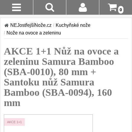
0
Stav
Akce!
NEJostřejšíNože.cz
/
Kuchyňské nože
Objednávky
/
Nože na ovoce a zeleninu
Kuchyňské nože
Login
AKCE 1+1 Nůž na ovoce a
Sady kuchyňských nožů
9
Registrace
zeleninu Samura Bamboo
Šéfkuchařské nože
30
(SBA-0010), 80 mm +
Doručení A
Platba
Santoku nůž Samura
Univerzální nože
50
Bamboo (SBA-0094), 160
Vrácení Do
Nože na ovoce a
zeleninu
mm
14 Dnů
43
Santoku nože
Reklamace
46
AKCE 1+1
Nože NAKIRI
Kontakty
17