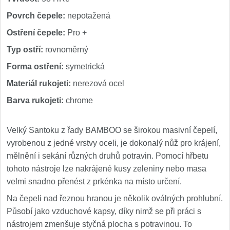
Nože Seburo SARADA
93
Povrch čepele:
nepotažená
Ostření čepele:
Pro +
Nože Seburo SUBAJA
92
Typ ostří:
rovnoměrný
Nože Seburo HOKORI
37
Forma ostření:
symetrická
Materiál rukojeti:
nerezová ocel
Nože Seburo HOGANI
20
Barva rukojeti:
chrome
Nože Seburo WEST
21
Velký Santoku z řady BAMBOO se širokou masivní čepelí,
Nože Tojiro
vyrobenou z jedné vrstvy oceli, je dokonalý nůž pro krájení,
mělnění i sekání různých druhů potravin. Pomocí hřbetu
Nože Tojiro Shippu
2
tohoto nástroje lze nakrájené kusy zeleniny nebo masa
velmi snadno přenést z prkénka na místo určení.
Nože Tojiro Zen
1
Na čepeli nad řeznou hranou je několik oválných prohlubní.
Působí jako vzduchové kapsy, díky nimž se při práci s
Nože Samura
nástrojem zmenšuje styčná plocha s potravinou. To