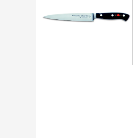
Nože na ovoce a zeleninu
43
Santoku nože
46
Nože NAKIRI
17
Filetovací nože
7
Nože na chleba
27
Vykosťovací nože
41
Steakové nože
2
Plátkovací nože
27
Porcovací nože
2
Sekáčky a speciální nože
15
Japonské nože
57