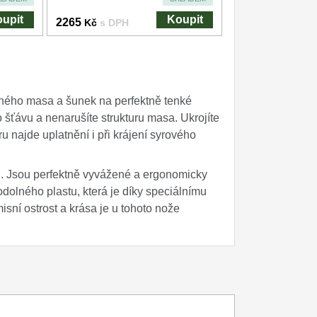
upit
Koupit
2265
Kč
s DPH
aného masa a šunek na perfektně tenké
o šťávu a nenarušíte strukturu masa. Ukrojíte
 najde uplatnění i při krájení syrového
i. Jsou perfektně vyvážené a ergonomicky
odolného plastu, která je díky speciálnímu
ní ostrost a krása je u tohoto nože