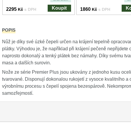
Koupit
Ko
2295
1860
Kč
s DPH
Kč
s DPH
POPIS
Nůž je díky své úzké čepeli určen na krájení tepelně opracov
plátky. Výhodou je, že například při krájení pečeně nepřijdete 
naprosto dokonalý a tenký plátek bez námahy. Díky svému tvaru
masa a dalších surovin.
Nože ze série Premier Plus jsou ukovány z jednoho kusu ocel
tvarované. Disponují dokonalou rukojetí z vysoce kvalitního a 
výrobnímu procesu s čepelí spojena bezespárově. Nekompromis
samozřejmostí.