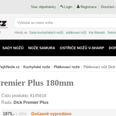
Stav objednávky
Login
Registrace
Doručení 
Hledá se:
Sada kuchyňských nožů
plátkovací nůž
Kai Wasabi
Sebur
SADY NOŽŮ
NOŽE SAMURA
OSTŘIČE NOŽŮ V-SHARP
DO
KAIJU
řejšíNože.cz
/
Kuchyňské nože
/
Plátkovací nože
/
Plátkovací nůž Dic
Premier Plus 180mm
Číslo produktu:
8145618
Řada:
Dick Premier Plus
1875,-
Dočasně vyprodáno
s DPH