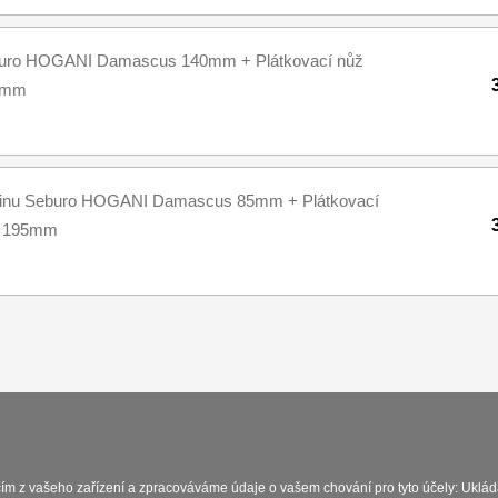
buro HOGANI Damascus 140mm + Plátkovací nůž
5mm
ninu Seburo HOGANI Damascus 85mm + Plátkovací
s 195mm
Platba a dodávka
Obchodní podmínky
Zasady 
cím z vašeho zařízení a zpracováváme údaje o vašem chování pro tyto účely: Uklád