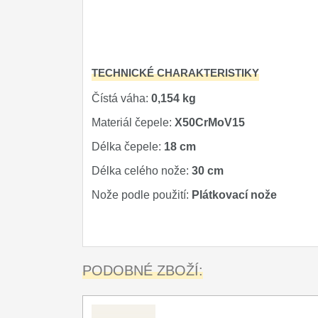
Kuchyňské příslušenství
2
Zavírací nože
TECHNICKÉ CHARAKTERISTIKY
Nože s pevnou čepelí
Čístá váha:
0,154 kg
Speciální nože
Materiál čepele:
X50CrMoV15
Ostření nožů
Délka čepele:
18 cm
Nože SEBURO
Délka celého nože:
30 cm
Nože podle použití:
Plátkovací nože
Nože Tojiro
Nože Samura
Ostřiče nožů V-Sharp
PODOBNÉ ZBOŽÍ:
Doprodej
11
Dárky
4