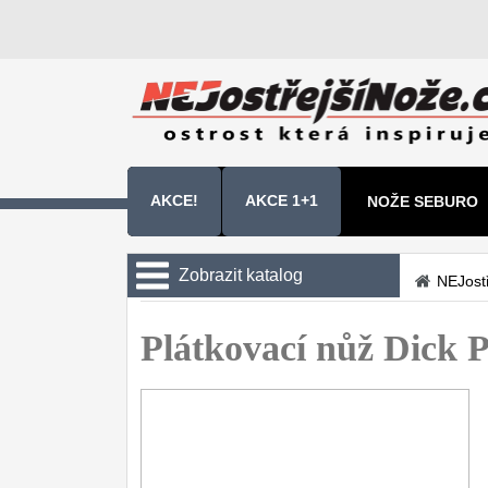
AKCE!
AKCE 1+1
NOŽE SEBURO
NOŽE SAMURA 
Zobrazit katalog
NEJost
Kuchyňské nože
Plátkovací nůž Dick 
Sady kuchyňských nožů
9
Šéfkuchařské nože
30
Univerzální nože
50