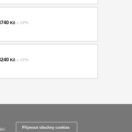
3740
Kč
s DPH
3240
Kč
s DPH
zpracovani osobnich udaju
Reklamační řád
O nožích
Nastavení souborů cookies
Přijmout všechny cookies
ání