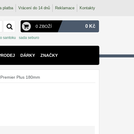
a platba
Vrácení do 14 dnů
Reklamace
Kontakty
0 Kč
0 ZBOŽÍ
o santoku
sada seburo
PRODEJ
DÁRKY
ZNAČKY
k Premier Plus 180mm