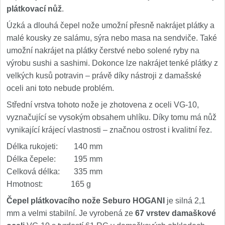
plátkovací nůž
.
Úzká a dlouhá čepel nože umožní přesně nakrájet plátky a
malé kousky ze salámu, sýra nebo masa na sendviče. Také
umožní nakrájet na plátky čerstvé nebo solené ryby na
výrobu sushi a sashimi. Dokonce lze nakrájet tenké plátky z
velkých kusů potravin – právě díky nástroji z damašské
oceli ani toto nebude problém.
Střední vrstva tohoto nože je zhotovena z oceli VG-10,
vyznačující se vysokým obsahem uhlíku. Díky tomu má nůž
vynikající krájecí vlastnosti – značnou ostrost i kvalitní řez.
Délka rukojeti: 140 mm
Délka čepele: 195 mm
Celková délka: 335 mm
Hmotnost: 165 g
Čepel plátkovacího nože Seburo HOGANI
je silná 2,1
mm a velmi stabilní. Je vyrobená ze
67 vrstev damaškové