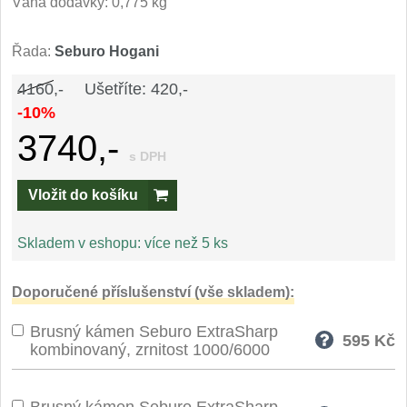
Váha dodávky: 0,775 kg
Speciální nože
Řada:
Seburo Hogani
Vrhací nože
12
4160,-
Ušetříte: 420,-
Záchranářské
-10%
4
3740,-
Ostření nožů
s DPH
Vložit do košíku
Ostřiče nožů
8
Brusné kameny
Skladem v eshopu:
více než 5 ks
3
Doplňky a díly
Doporučené příslušenství (vše skladem):
4
Brusný kámen Seburo ExtraSharp
Nože SEBURO
595
Kč
kombinovaný, zrnitost 1000/6000
Sady nožů SEBURO
6