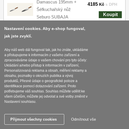
Damascus 195mm +
4185
Kč
s DPH
Šéfkuchařský nůž
Koupit
Seburo SUBAJA
Damascus 250mm
Nastavení cookies. Aby e-shop fungoval,
SKLADEM
jak jste zvyklí.
AKCE 1+1 Univerzální
Aby náš web dál fungoval tak, jak ho znáte, ukládáme
a přistupujeme k informacím z vašeho zařízení a
nůž Seburo HOKORI
zpracováváme údaje o vašem chování pro tyto účely:
Damascus 125mm +
Ukládání a/nebo přístup k informacím v zařízení,
3410
Kč
s DPH
Personalizovaná reklama a obsah, měření reklamy a
Vykosťovací nůž Seburo
obsahu, poznatky o okruzích publika a vývoj
Koupit
HOKORI Damascus
produktů, Přesné údaje o geografické poloze a
identifikace pomocí dotazování zařízení. Proto
150mm
potřebujeme váš souhlas. Souhlas můžete udělit ke
SKLADEM
všem účelům, můžete jej odvolat a své volby změnit v
Nastavení souhlasu.
AKCE 1+1 Nůž na ovoce
Přijmout všechny cookies
Odmítnout vše
a zeleninu Seburo
HOKORI Damascus