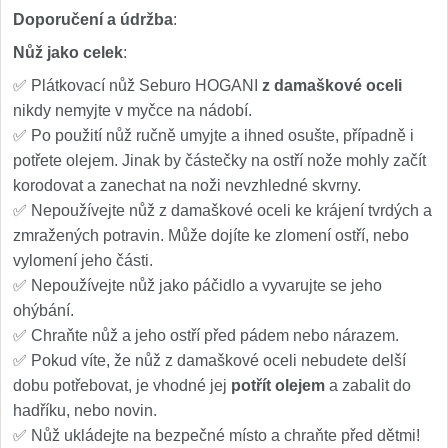
Doporučení a údržba
:
Nůž jako celek
:
✅ Plátkovací nůž Seburo HOGANI
z damaškové oceli
nikdy nemyjte v myčce na nádobí.
✅ Po použití nůž ručně umyjte a ihned osušte, případně i
potřete olejem. Jinak by částečky na ostří nože mohly začít
korodovat a zanechat na noži nevzhledné skvrny.
✅ Nepoužívejte nůž z damaškové oceli ke krájení tvrdých a
zmražených potravin. Může dojíte ke zlomení ostří, nebo
vylomení jeho části.
✅ Nepoužívejte nůž jako páčidlo a vyvarujte se jeho
ohýbání.
✅ Chraňte nůž a jeho ostří před pádem nebo nárazem.
✅ Pokud víte, že nůž z damaškové oceli nebudete delší
dobu potřebovat, je vhodné jej
potřít olejem
a zabalit do
hadříku, nebo novin.
✅ Nůž ukládejte na bezpečné místo a chraňte před dětmi!