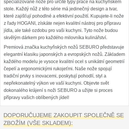
specializované nože pro určité typy práce na kuchyňském
stole. Každý nůž z této série má jedinečný design a tvar,
které zajišťují pohodlné a efektivní použití. Kupujete-li nože
z řady HOGANI, získáte nejen kvalitní nástroj pro přípravu
jídla, ale také ozdobu pro vaši kuchyni. Tyto nože budou
skvělým dárkem pro každého milovníka kulinářství.
Premiová značka kuchyňských nožů SEBURO představuje
elegantní klasiku japonských a evropských nožů. Základem
každého modelu je vysoce kvalitní ocel s unikátní geometrií
čepelí a ergonomickými rukojeťmi. Naše nože spojují
tradiční prvky s inovacemi, poskytují pohodlí, styl a
nepřekonatelný výkon ve vaší kuchyni. Objevte svět
dokonalého krájení s noži SEBURO a užijte si proces
přípravy vašich oblíbených jídel!
DOPORUČUJEME ZAKOUPIT SPOLEČNĚ SE
ZBOŽÍM (VŠE SKLADEM):