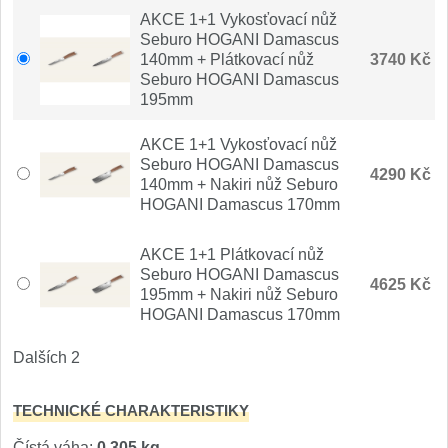
Nože Samura MO-V
AKCE 1+1 Vykosťovací nůž
4
Seburo HOGANI Damascus
140mm + Plátkovací nůž
3740 Kč
Nože Samura Bamboo
1
Seburo HOGANI Damascus
195mm
Ostřiče nožů V-Sharp
AKCE 1+1 Vykosťovací nůž
Brousky na nože
Seburo HOGANI Damascus
9
4290 Kč
140mm + Nakiri nůž Seburo
HOGANI Damascus 170mm
Doplňky a díly
4
AKCE 1+1 Plátkovací nůž
Doprodej
11
Seburo HOGANI Damascus
4625 Kč
195mm + Nakiri nůž Seburo
HOGANI Damascus 170mm
Dárky
4
Dalších 2
Značky
4
TECHNICKÉ CHARAKTERISTIKY
Čístá váha:
0,305 kg