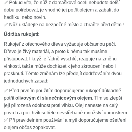
✅ Pokud víte, že nůž z damaškové oceli nebudete delší
dobu potřebovat, je vhodné jej potřít olejem a zabalit do
hadříku, nebo novin.
✅ Nůž ukládejte na bezpečné místo a chraňte před dětmi!
Údržba rukojeti
:
Rukojeť z ořechového dřeva vyžaduje občasnou péči.
Dřevo je živý materiál, a proto k němu tak musíme
přistupovat. I když je řádně vyschlé, reaguje na změnu
vlhkosti, takže může docházet k jeho zkroucení nebo i
prasknutí. Těmto změnám lze předejít dodržováním dvou
jednoduchých zásad:
✅ Před prvním použitím doporučujeme rukojeť důkladně
potřít
olivovým či slunečnicovým olejem
. Tím se zlepší
její přirozená odolnost proti vlhku. Olej naneste na celý
povrch a po chvíli setřete nevstřebané množství ubrouskem.
✅ Při pravidelném používání a mytí doporučujeme ošetření
olejem občas zopakovat.