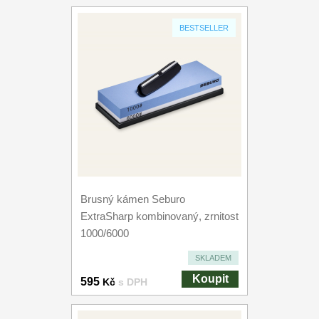
BESTSELLER
Brusný kámen Seburo
ExtraSharp kombinovaný, zrnitost
1000/6000
SKLADEM
Koupit
595
Kč
s DPH