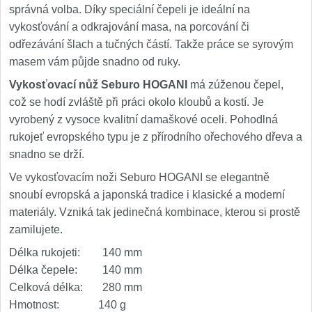
správná volba. Díky speciální čepeli je ideální na
vykosťování a odkrajování masa, na porcování či
odřezávání šlach a tučných částí. Takže práce se syrovým
masem vám půjde snadno od ruky.
Vykosťovací nůž Seburo HOGANI
má zúženou čepel,
což se hodí zvláště při práci okolo kloubů a kostí. Je
vyrobený z vysoce kvalitní damaškové oceli. Pohodlná
rukojeť evropského typu je z přírodního ořechového dřeva a
snadno se drží.
Ve vykosťovacím noži Seburo HOGANI se elegantně
snoubí evropská a japonská tradice i klasické a moderní
materiály. Vzniká tak jedinečná kombinace, kterou si prostě
zamilujete.
Délka rukojeti: 140 mm
Délka čepele: 140 mm
Celková délka: 280 mm
Hmotnost: 140 g