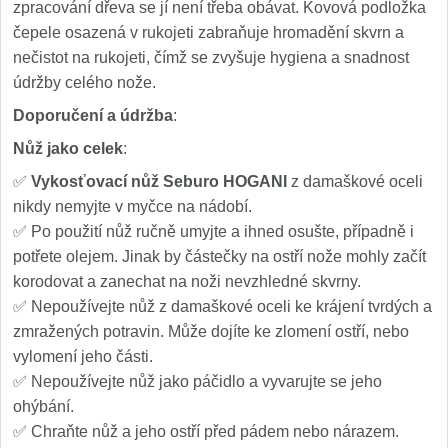
zpracování dřeva se jí není třeba obávat. Kovová podložka
čepele osazená v rukojeti zabraňuje hromadění skvrn a
nečistot na rukojeti, čímž se zvyšuje hygiena a snadnost
údržby celého nože.
Doporučení a údržba
:
Nůž jako celek
:
✅
Vykosťovací nůž Seburo HOGANI
z damaškové oceli
nikdy nemyjte v myčce na nádobí.
✅ Po použití nůž ručně umyjte a ihned osušte, případně i
potřete olejem. Jinak by částečky na ostří nože mohly začít
korodovat a zanechat na noži nevzhledné skvrny.
✅ Nepoužívejte nůž z damaškové oceli ke krájení tvrdých a
zmražených potravin. Může dojíte ke zlomení ostří, nebo
vylomení jeho části.
✅ Nepoužívejte nůž jako páčidlo a vyvarujte se jeho
ohýbání.
✅ Chraňte nůž a jeho ostří před pádem nebo nárazem.