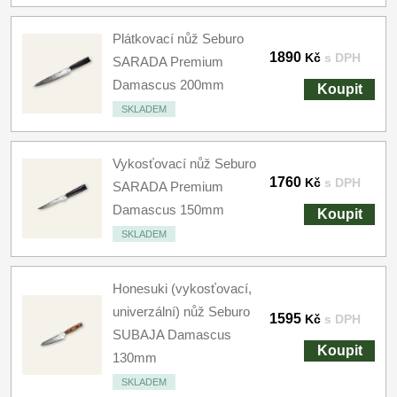
Plátkovací nůž Seburo
1890
Kč
s DPH
SARADA Premium
Damascus 200mm
Koupit
SKLADEM
Vykosťovací nůž Seburo
1760
Kč
s DPH
SARADA Premium
Damascus 150mm
Koupit
SKLADEM
Honesuki (vykosťovací,
univerzální) nůž Seburo
1595
Kč
s DPH
SUBAJA Damascus
Koupit
130mm
SKLADEM