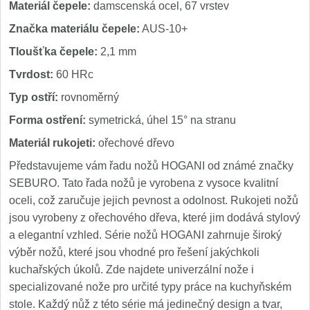
Materiál čepele:
damscenská ocel, 67 vrstev
Značka materiálu čepele:
AUS-10+
Tloušťka čepele:
2,1 mm
Tvrdost:
60 HRc
Typ ostří:
rovnoměrný
Forma ostření:
symetrická, úhel 15° na stranu
Materiál rukojeti:
ořechové dřevo
Představujeme vám řadu nožů HOGANI od známé značky
SEBURO. Tato řada nožů je vyrobena z vysoce kvalitní
oceli, což zaručuje jejich pevnost a odolnost. Rukojeti nožů
jsou vyrobeny z ořechového dřeva, které jim dodává stylový
a elegantní vzhled. Série nožů HOGANI zahrnuje široký
výběr nožů, které jsou vhodné pro řešení jakýchkoli
kuchařských úkolů. Zde najdete univerzální nože i
specializované nože pro určité typy práce na kuchyňském
stole. Každý nůž z této série má jedinečný design a tvar,