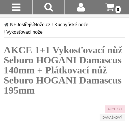
0
Stav
Akce!
NEJostřejšíNože.cz
/
Kuchyňské nože
Objednávky
/
Vykosťovací nože
Kuchyňské nože
Login
AKCE 1+1 Vykosťovací nůž
Sady kuchyňských nožů
9
Registrace
Seburo HOGANI Damascus
Šéfkuchařské nože
30
140mm + Plátkovací nůž
Doručení A
Platba
Seburo HOGANI Damascus
Univerzální nože
50
195mm
Vrácení Do
Nože na ovoce a
zeleninu
14 Dnů
43
AKCE 1+1
Santoku nože
Reklamace
46
DAMAŠKOVÝ
Nože NAKIRI
Kontakty
17