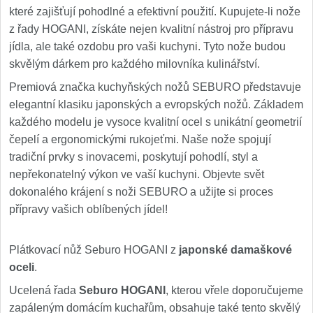
které zajišťují pohodlné a efektivní použití. Kupujete-li nože
z řady HOGANI, získáte nejen kvalitní nástroj pro přípravu
jídla, ale také ozdobu pro vaši kuchyni. Tyto nože budou
skvělým dárkem pro každého milovníka kulinářství.
Premiová značka kuchyňských nožů SEBURO představuje
elegantní klasiku japonských a evropských nožů. Základem
každého modelu je vysoce kvalitní ocel s unikátní geometrií
čepelí a ergonomickými rukojeťmi. Naše nože spojují
tradiční prvky s inovacemi, poskytují pohodlí, styl a
nepřekonatelný výkon ve vaší kuchyni. Objevte svět
dokonalého krájení s noži SEBURO a užijte si proces
přípravy vašich oblíbených jídel!
Plátkovací nůž Seburo HOGANI z
japonské damaškové
oceli
.
Ucelená řada
Seburo HOGANI
, kterou vřele doporučujeme
zapáleným domácím kuchařům, obsahuje také tento skvělý