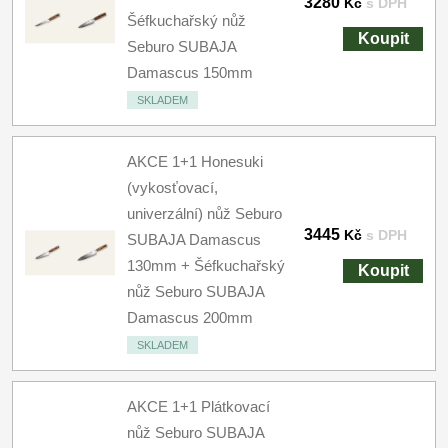
3280
Kč
s DPH
Šéfkuchařský nůž
Koupit
Seburo SUBAJA
Damascus 150mm
SKLADEM
AKCE 1+1 Honesuki
(vykosťovací,
univerzální) nůž Seburo
3445
Kč
s DPH
SUBAJA Damascus
130mm + Šéfkuchařský
Koupit
nůž Seburo SUBAJA
Damascus 200mm
SKLADEM
AKCE 1+1 Plátkovací
nůž Seburo SUBAJA