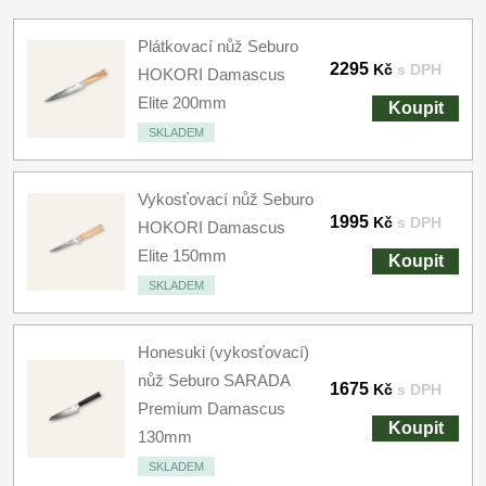
Plátkovací nůž Seburo
2295
Kč
s DPH
HOKORI Damascus
Elite 200mm
Koupit
SKLADEM
Vykosťovací nůž Seburo
1995
Kč
s DPH
HOKORI Damascus
Elite 150mm
Koupit
SKLADEM
Honesuki (vykosťovací)
nůž Seburo SARADA
1675
Kč
s DPH
Premium Damascus
Koupit
130mm
SKLADEM