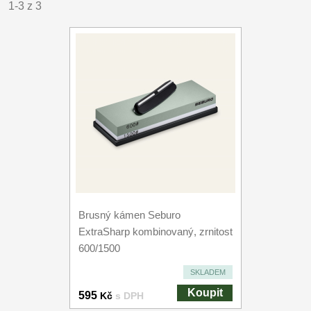
1-3 z 3
Brusný kámen Seburo
ExtraSharp kombinovaný, zrnitost
600/1500
SKLADEM
Koupit
595
Kč
s DPH