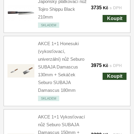
Japonský plátkovací nůž
3735
Kč
s DPH
Tojiro Shippu Black
210mm
Koupit
SKLADEM
AKCE 1+1 Honesuki
(vykosťovací,
univerzální) nůž Seburo
3975
Kč
s DPH
SUBAJA Damascus
130mm + Sekáček
Koupit
Seburo SUBAJA
Damascus 180mm
SKLADEM
AKCE 1+1 Vykosťovací
nůž Seburo SUBAJA
Damascus 150mm +