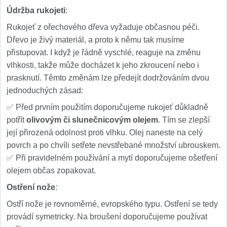
Údržba rukojeti
:
Rukojeť z ořechového dřeva vyžaduje občasnou péči.
Dřevo je živý materiál, a proto k němu tak musíme
přistupovat. I když je řádně vyschlé, reaguje na změnu
vlhkosti, takže může docházet k jeho zkroucení nebo i
prasknutí. Těmto změnám lze předejít dodržováním dvou
jednoduchých zásad:
✅ Před prvním použitím doporučujeme rukojeť důkladně
potřít
olivovým či slunečnicovým olejem
. Tím se zlepší
její přirozená odolnost proti vlhku. Olej naneste na celý
povrch a po chvíli setřete nevstřebané množství ubrouskem.
✅ Při pravidelném používání a mytí doporučujeme ošetření
olejem občas zopakovat.
Ostření nože
:
Ostří nože je rovnoměrné, evropského typu. Ostření se tedy
provádí symetricky. Na broušení doporučujeme používat