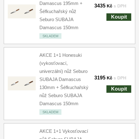
Damascus 195mm +
3435
Kč
s DPH
Šéfkuchařský nůž
Koupit
Seburo SUBAJA
Damascus 150mm
SKLADEM
AKCE 1+1 Honesuki
(vykosťovací,
univerzální) nůž Seburo
3195
Kč
s DPH
SUBAJA Damascus
130mm + Šéfkuchařský
Koupit
nůž Seburo SUBAJA
Damascus 150mm
SKLADEM
AKCE 1+1 Vykosťovací