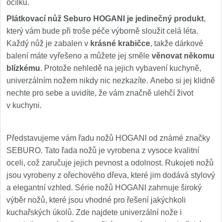
ocílku.
Plátkovací nůž Seburo HOGANI je jedinečný produkt
,
který vám bude při troše péče výborně sloužit celá léta.
Každý nůž je zabalen v
krásné krabičce
, takže dárkové
balení máte vyřešeno a můžete jej směle
věnovat někomu
blízkému
. Protože nehledě na jejich vybavení kuchyně,
univerzálním nožem nikdy nic nezkazíte. Anebo si jej klidně
nechte pro sebe a uvidíte, že vám značně ulehčí život
v kuchyni.
Představujeme vám řadu nožů HOGANI od známé značky
SEBURO. Tato řada nožů je vyrobena z vysoce kvalitní
oceli, což zaručuje jejich pevnost a odolnost. Rukojeti nožů
jsou vyrobeny z ořechového dřeva, které jim dodává stylový
a elegantní vzhled. Série nožů HOGANI zahrnuje široký
výběr nožů, které jsou vhodné pro řešení jakýchkoli
kuchařských úkolů. Zde najdete univerzální nože i