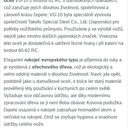
oceli
VG-10 s tvrdostí 61 RC v damaškových obkladech,
což zaručuje jejich dlouhou životnost, spolehlivost a
zároveň krásu čepele. VG-10 byla speciálně vyvinuta
společností Takefu Special Steel Co., Ltd. (Japonsko) pro
potřeby nožířského průmyslu. Používáme ji ve výrobě nožů,
stejně jako mnoho dalších japonských značek. Viskozita
této oceli je dostatečná k udržení řezné hrany i při kalení na
tvrdost 60-62 RC.
Elegantní
rukojeť evropského typu
je příjemná do ruky a
je vyrobená z
ořechového dřeva
, což je ekologický a
velmi odolný materiál s dlouhou životností. Navíc jde opět,
podobně jako u damaškové oceli, o tisíce let starý materiál
prověřený léty používání v kuchyních po celém světě.
Vyžaduje sice občasnou údržbu, ale díky modernímu
zpracování dřeva se jí není třeba obávat. Kovová podložka
čepele osazená v rukojeti zabraňuje hromadění skvrn a
nečistot na rukojeti, čímž se zvyšuje hygiena a snadnost
údržby celého nože.