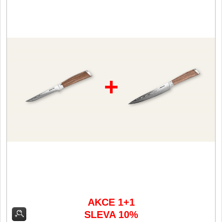
Filetovací nože
7
Nože na chleba
27
Vykosťovací nože
41
+
Steakové nože
2
Plátkovací nože
27
Porcovací nože
2
Sekáčky a speciální nože
15
Japonské nože
AKCE 1+1
57
SLEVA 10%