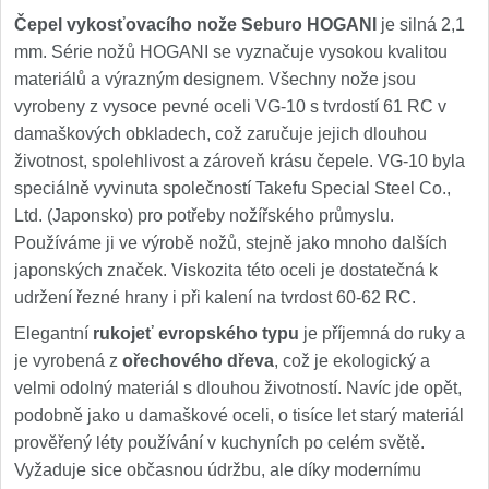
Čepel vykosťovacího nože Seburo HOGANI
je silná 2,1
mm. Série nožů HOGANI se vyznačuje vysokou kvalitou
materiálů a výrazným designem. Všechny nože jsou
vyrobeny z vysoce pevné oceli VG-10 s tvrdostí 61 RC v
damaškových obkladech, což zaručuje jejich dlouhou
životnost, spolehlivost a zároveň krásu čepele. VG-10 byla
speciálně vyvinuta společností Takefu Special Steel Co.,
Ltd. (Japonsko) pro potřeby nožířského průmyslu.
Používáme ji ve výrobě nožů, stejně jako mnoho dalších
japonských značek. Viskozita této oceli je dostatečná k
udržení řezné hrany i při kalení na tvrdost 60-62 RC.
Elegantní
rukojeť evropského typu
je příjemná do ruky a
je vyrobená z
ořechového dřeva
, což je ekologický a
velmi odolný materiál s dlouhou životností. Navíc jde opět,
podobně jako u damaškové oceli, o tisíce let starý materiál
prověřený léty používání v kuchyních po celém světě.
Vyžaduje sice občasnou údržbu, ale díky modernímu