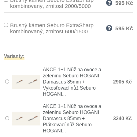
Brusný kámen Seburo ExtraSharp
595
Kč
Nože Seburo SARADA
kombinovaný, zrnitost 2000/5000
93
Nože Seburo SUBAJA
92
Brusný kámen Seburo ExtraSharp
595
Kč
kombinovaný, zrnitost 600/1500
Nože Seburo HOKORI
37
Nože Seburo HOGANI
20
Varianty:
Nože Seburo WEST
21
AKCE 1+1 Nůž na ovoce a
zeleninu Seburo HOGANI
Nože Tojiro
Damascus 85mm +
2905 Kč
Vykosťovací nůž Seburo
HOGANI...
Nože Tojiro Shippu
2
AKCE 1+1 Nůž na ovoce a
Nože Tojiro Zen
zeleninu Seburo HOGANI
1
Damascus 85mm +
3240 Kč
Plátkovací nůž Seburo
Nože Samura
HOGANI...