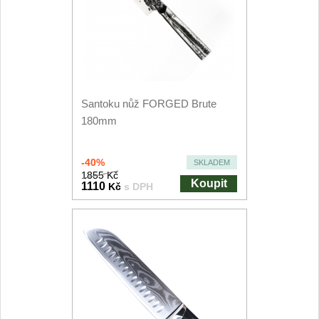
Kuchyňské příslušenství
2
Zavírací nože
Kapesní
6
Santoku nůž FORGED Brute
180mm
Taktické
3
Turistické
7
-40%
SKLADEM
1855 Kč
Koupit
1110
Kč
s DPH
Speciální
4
Nože s pevnou čepelí
Taktické
8
Outdoorové
10