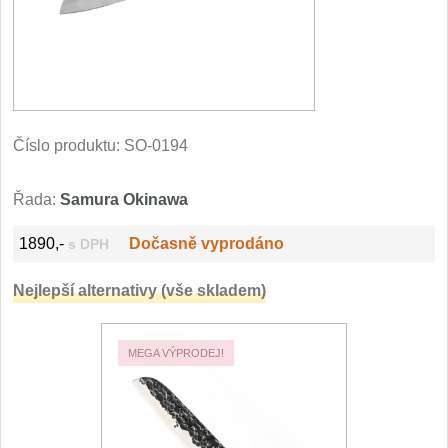
Filetovací nože
7
Nože na chleba
27
Vykosťovací nože
41
Číslo produktu:
SO-0194
Steakové nože
2
Řada:
Samura Okinawa
Plátkovací nože
27
1890,-
Dočasně vyprodáno
s DPH
Porcovací nože
Nejlepší alternativy (vše skladem)
2
Sekáčky a speciální nože
MEGA VÝPRODEJ!
15
Japonské nože
57