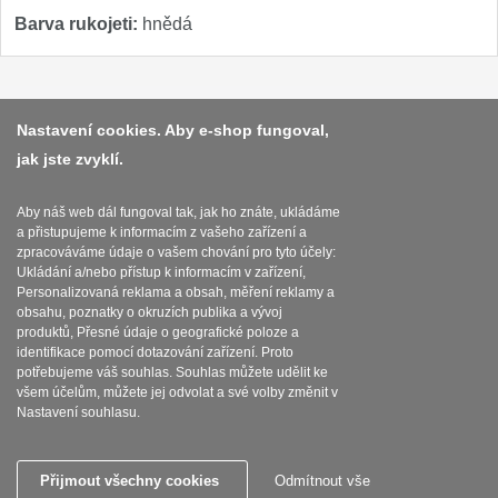
Barva rukojeti:
hnědá
Platba a dodávka
Nastavení cookies. Aby e-shop fungoval,
jak jste zvyklí.
Obchodní podmínky
Zasady zpracovani osobnich udaju
Aby náš web dál fungoval tak, jak ho znáte, ukládáme
a přistupujeme k informacím z vašeho zařízení a
Reklamační řád
zpracováváme údaje o vašem chování pro tyto účely:
Ukládání a/nebo přístup k informacím v zařízení,
O nožích
Personalizovaná reklama a obsah, měření reklamy a
obsahu, poznatky o okruzích publika a vývoj
produktů, Přesné údaje o geografické poloze a
Nastavení souborů cookies
identifikace pomocí dotazování zařízení. Proto
potřebujeme váš souhlas. Souhlas můžete udělit ke
všem účelům, můžete jej odvolat a své volby změnit v
Nastavení souhlasu.
SEBURO s.r.o. Nejostrejsinoze.cz © 2015 - 2026
Přijmout všechny cookies
Odmítnout vše