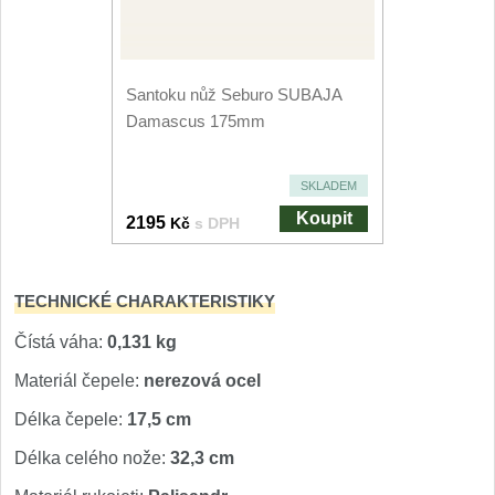
Nože Seburo SARADA
93
Nože Seburo SUBAJA
92
Santoku nůž Seburo SUBAJA
Damascus 175mm
Nože Seburo HOKORI
37
Nože Seburo HOGANI
SKLADEM
20
Koupit
2195
Kč
s DPH
Nože Seburo WEST
21
Nože Tojiro
TECHNICKÉ CHARAKTERISTIKY
Čístá váha:
0,131 kg
Nože Tojiro Shippu
2
Materiál čepele:
nerezová ocel
Nože Tojiro Zen
1
Délka čepele:
17,5 cm
Nože Samura
Délka celého nože:
32,3 cm