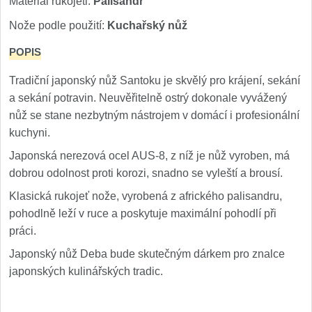
Materiál rukojeti:
Palisandr
Nože Samura MO-V
4
Nože podle použití:
Kuchařský nůž
Nože Samura Bamboo
1
POPIS
Ostřiče nožů V-Sharp
Tradiční japonský nůž Santoku je skvělý pro krájení, sekání
a sekání potravin. Neuvěřitelně ostrý dokonale vyvážený
Brousky na nože
nůž se stane nezbytným nástrojem v domácí i profesionální
12
kuchyni.
Doplňky a díly
6
Japonská nerezová ocel AUS-8, z níž je nůž vyroben, má
dobrou odolnost proti korozi, snadno se vyleští a brousí.
Doprodej
11
Klasická rukojeť nože, vyrobená z afrického palisandru,
pohodlně leží v ruce a poskytuje maximální pohodlí při
Dárky
4
práci.
Japonský nůž Deba bude skutečným dárkem pro znalce
Značky
4
japonských kulinářských tradic.