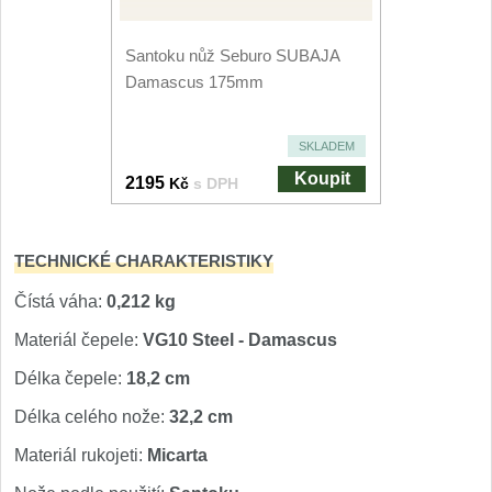
Nože Seburo SARADA
93
Santoku nůž Seburo SUBAJA
Nože Seburo SUBAJA
Damascus 175mm
92
Nože Seburo HOKORI
37
SKLADEM
Koupit
Nože Seburo HOGANI
2195
Kč
s DPH
20
Nože Seburo WEST
21
TECHNICKÉ CHARAKTERISTIKY
Nože Tojiro
Čístá váha:
0,212 kg
Materiál čepele:
VG10 Steel - Damascus
Nože Tojiro Shippu
2
Délka čepele:
18,2 cm
Nože Tojiro Zen
1
Délka celého nože:
32,2 cm
Nože Samura
Materiál rukojeti:
Micarta