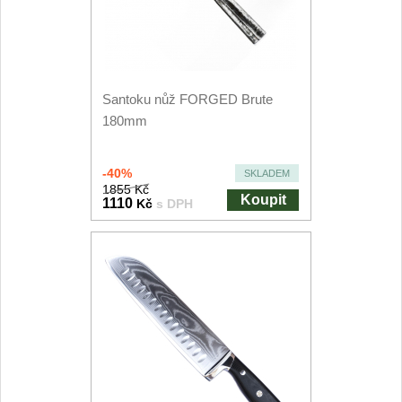
Kuchyňské příslušenství
2
Zavírací nože
Santoku nůž FORGED Brute
Kapesní
6
180mm
Taktické
3
-40%
SKLADEM
1855 Kč
Turistické
Koupit
1110
Kč
s DPH
7
Speciální
4
Nože s pevnou čepelí
Taktické
8
Outdoorové
9