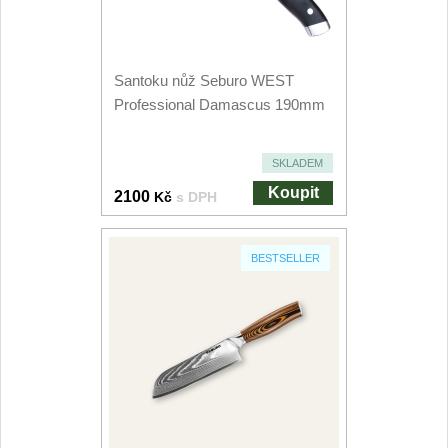
Speciální nože
Vrhací nože
12
Santoku nůž Seburo WEST
Professional Damascus 190mm
Záchranářské
4
SKLADEM
Ostření nožů
Koupit
2100
Kč
s DPH
Ostřiče nožů
8
BESTSELLER
Brusné kameny
3
Doplňky a díly
4
Nože SEBURO
Sady nožů SEBURO
6