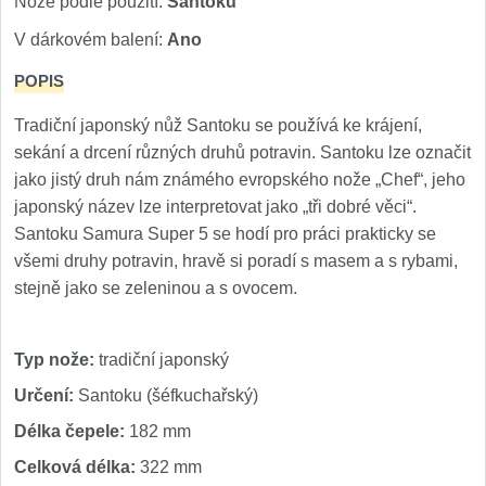
Nože podle použití:
Santoku
Nože Samura MO-V
4
V dárkovém balení:
Ano
Nože Samura Bamboo
1
POPIS
Ostřiče nožů V-Sharp
Tradiční japonský nůž Santoku se používá ke krájení,
sekání a drcení různých druhů potravin. Santoku lze označit
Brousky na nože
jako jistý druh nám známého evropského nože „Chef“, jeho
9
japonský název lze interpretovat jako „tři dobré věci“.
Doplňky a díly
Santoku Samura Super 5 se hodí pro práci prakticky se
4
všemi druhy potravin, hravě si poradí s masem a s rybami,
Doprodej
stejně jako se zeleninou a s ovocem.
11
Dárky
4
Typ nože:
tradiční japonský
Určení:
Santoku (šéfkuchařský)
Značky
4
Délka čepele:
182 mm
Celková délka:
322 mm