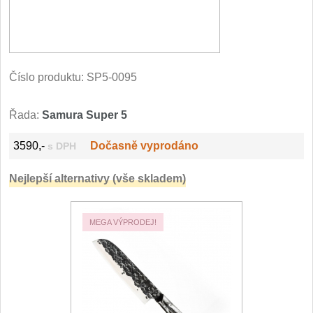
Filetovací nože
7
Nože na chleba
27
Číslo produktu:
SP5-0095
Vykosťovací nože
41
Řada:
Samura Super 5
Steakové nože
2
3590,-
Dočasně vyprodáno
s DPH
Plátkovací nože
27
Nejlepší alternativy (vše skladem)
Porcovací nože
2
MEGA VÝPRODEJ!
Sekáčky a speciální nože
15
Japonské nože
57