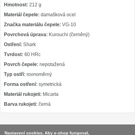
Hmotnost:
212 g
Materiál čepele:
damašková ocel
Značka materiálu čepele:
VG-10
Povrchová úprava:
Kurouchi (černěný)
Ostření:
Shark
Tvrdost:
60 HRc
Povrch čepele:
nepotažená
Typ ostří:
rovnoměrný
Forma ostření:
symetrická
Materiál rukojeti:
Micarta
Barva rukojeti:
černá
Platba a dodávka
Nastavení cookies. Aby e-shop fungoval,