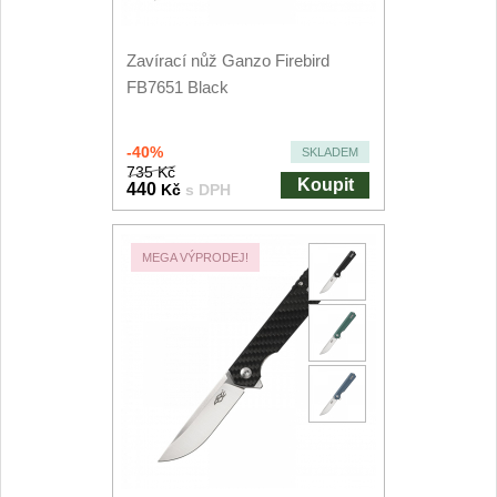
Kuchyňské příslušenství
2
Zavírací nůž Ganzo Firebird
Zavírací nože
FB7651 Black
Kapesní
6
-40%
SKLADEM
735 Kč
Koupit
Taktické
440
Kč
s DPH
3
Turistické
7
MEGA VÝPRODEJ!
Speciální
4
Nože s pevnou čepelí
Taktické
8
Outdoorové
10