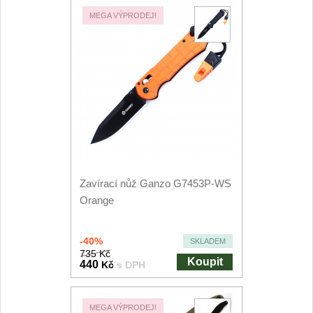
MEGA VÝPRODEJ!
Zavírací nůž Ganzo G7453P-WS
Orange
-40%
SKLADEM
735 Kč
Koupit
440
Kč
s DPH
MEGA VÝPRODEJ!