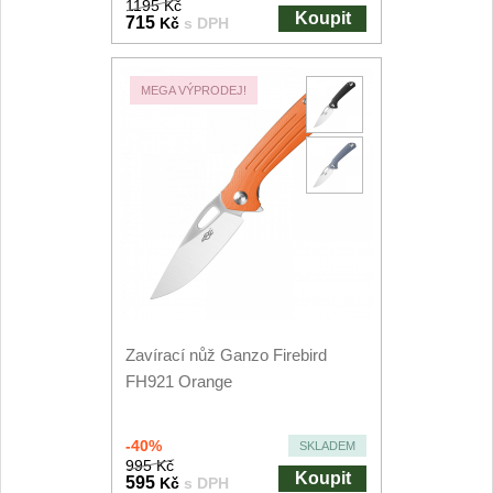
1195 Kč
Koupit
715
Kč
s DPH
MEGA VÝPRODEJ!
Zavírací nůž Ganzo Firebird
FH921 Orange
-40%
SKLADEM
995 Kč
Koupit
595
Kč
s DPH