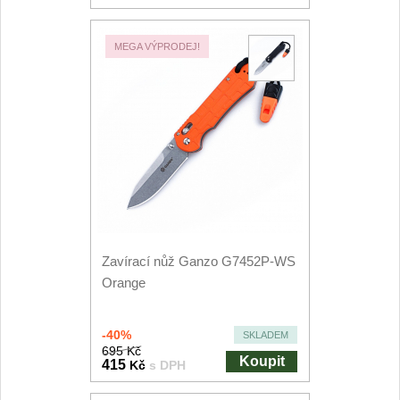
MEGA VÝPRODEJ!
Zavírací nůž Ganzo G7452P-WS
Orange
-40%
SKLADEM
695 Kč
Koupit
415
Kč
s DPH