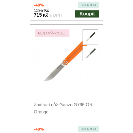
-40%
SKLADEM
1195 Kč
Koupit
715
Kč
s DPH
MEGA VÝPRODEJ!
Zavírací nůž Ganzo G766-OR
Orange
-40%
SKLADEM