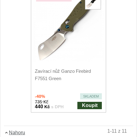
Zavírací nůž Ganzo Firebird
F7551 Green
-40%
SKLADEM
735 Kč
Koupit
440
Kč
s DPH
1-11 z 11
Nahoru