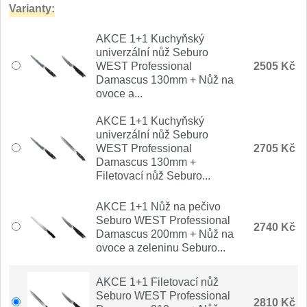
Varianty:
Nože Seburo SARADA
93
AKCE 1+1 Kuchyňský
Nože Seburo SUBAJA
92
univerzální nůž Seburo
WEST Professional
2505 Kč
Nože Seburo HOKORI
Damascus 130mm + Nůž na
37
ovoce a...
Nože Seburo HOGANI
20
AKCE 1+1 Kuchyňský
univerzální nůž Seburo
Nože Seburo WEST
WEST Professional
2705 Kč
21
Damascus 130mm +
Filetovací nůž Seburo...
Nože Tojiro
AKCE 1+1 Nůž na pečivo
Nože Tojiro Shippu
Seburo WEST Professional
2
2740 Kč
Damascus 200mm + Nůž na
ovoce a zeleninu Seburo...
Nože Tojiro Zen
1
AKCE 1+1 Filetovací nůž
Nože Samura
Seburo WEST Professional
2810 Kč