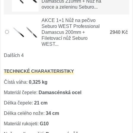
Damascus 210mm + Nůž na
Nože Samura MO-V
ovoce a zeleninu Seburo...
4
Nože Samura Bamboo
AKCE 1+1 Nůž na pečivo
1
Seburo WEST Professional
Damascus 200mm +
2940 Kč
Ostřiče nožů V-Sharp
Filetovací nůž Seburo
WEST...
Brousky na nože
12
Dalších 4
Doplňky a díly
6
TECHNICKÉ CHARAKTERISTIKY
Doprodej
11
Čístá váha:
0,325 kg
Materiál čepele:
Damascénská ocel
Dárky
4
Délka čepele:
21 cm
Značky
Délka celého nože:
34 cm
4
Materiál rukojeti:
G10