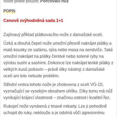
Nože podle použití:
Porcovací nůž
POPIS
Cenově zvýhodněná sada 1+1
Zajímavý příklad plátkovacího nože z damašské oceli.
Úzká a dlouhá čepel nože umožní přesně nakrájet plátky a
malé kousky ze salámu, sýra nebo masa na sendviče. Také
umožní nakrájet na plátky čerstvé nebo solené ryby na
výrobu sushi a sashimi. Dokonce lze nakrájet tenké plátky z
velkých kusů potravin – právě díky nástroji z damašské
oceli ani toto nebude problém.
Střední vrstva tohoto nože je zhotovena z oceli VG-10,
vyznačující se vysokým obsahem uhlíku. Díky tomu má nůž
vynikající krájecí vlastnosti – značnou ostrost i kvalitní řez.
Rukojeť nože vyrobená z tmavé mikarty. Lze ji pohodlně
uchopit do ruky, neklouže a je odolná vůči agresivnímu