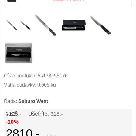
Kuchyňské příslušenství
2
Zavírací nože
Kapesní
6
Taktické
3
Turistické
7
Číslo produktu:
55173+55176
Speciální
4
Váha dodávky: 0,605 kg
Nože s pevnou čepelí
Řada:
Seburo West
Taktické
3125,-
Ušetříte: 315,-
8
-10%
Outdoorové
2810,-
10