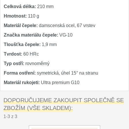
Celková délka:
210 mm
Hmotnost:
110 g
Materiál čepele:
damscenská ocel, 67 vrstev
Značka materiálu čepele:
VG-10
Tloušťka čepele:
1,9 mm
Tvrdost:
60 HRc
Typ ostří:
rovnoměrný
Forma ostření:
symetrická, úhel 15° na stranu
Materiál rukojeti:
Ultra premium G10
DOPORUČUJEME ZAKOUPIT SPOLEČNĚ SE
ZBOŽÍM (VŠE SKLADEM):
1-3 z 3