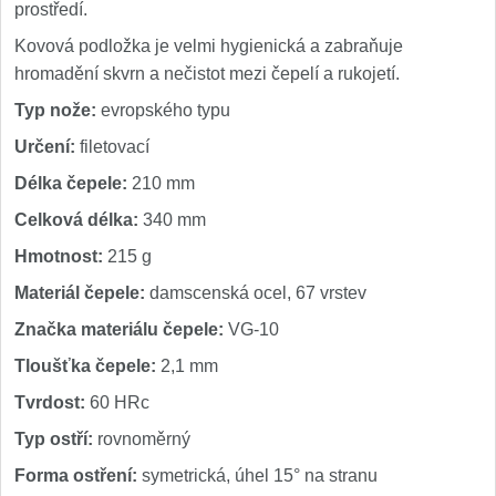
prostředí.
Kovová podložka je velmi hygienická a zabraňuje
hromadění skvrn a nečistot mezi čepelí a rukojetí.
Typ nože:
evropského typu
Určení:
filetovací
Délka čepele:
210 mm
Celková délka:
340 mm
Hmotnost:
215 g
Materiál čepele:
damscenská ocel, 67 vrstev
Značka materiálu čepele:
VG-10
Tloušťka čepele:
2,1 mm
Tvrdost:
60 HRc
Typ ostří:
rovnoměrný
Forma ostření:
symetrická, úhel 15° na stranu