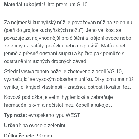
Materiál rukojeti:
Ultra-premium G-10
Za nejmenší kuchyňský nůž je považován nůž na zeleninu
(patří do „trojice kuchyňských nožů"). Jeho velikost se
považuje za nejvhodnější pro čištění a krájení ovoce nebo
zeleniny na saláty, polévku nebo do gulášů. Malá čepel
jemně a přesně odstraní slupku a špička pak pomůže s
odstraněním různých drobných závad.
Střední vrstva tohoto nože je zhotovena z oceli VG-10,
vyznačující se vysokým obsahem uhlíku. Díky tomu má nůž
vynikající krájecí vlastnosti – značnou ostrost i kvalitní řez.
Kovová podložka je velmi hygienická a zabraňuje
hromadění skvrn a nečistot mezi čepelí a rukojetí.
Typ nože:
evropského typu WEST
Určení:
na ovoce a zeleninu
Délka čepele:
90 mm