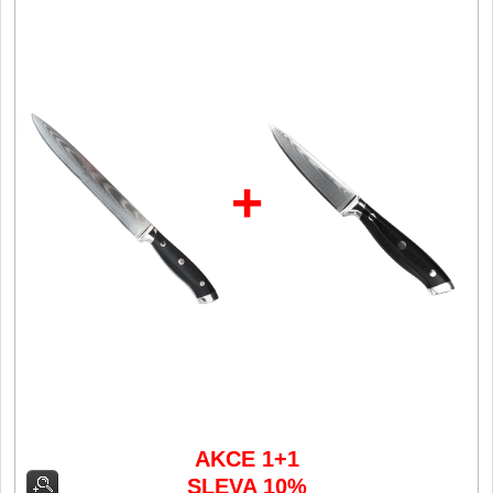
Filetovací nože
7
Nože na chleba
27
Vykosťovací nože
41
+
Steakové nože
2
Plátkovací nože
27
Porcovací nože
2
Sekáčky a speciální nože
15
Japonské nože
57
AKCE 1+1
SLEVA 10%