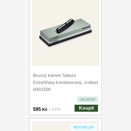
Brusný kámen Seburo
ExtraSharp kombinovaný, zrnitost
600/1500
SKLADEM
Koupit
595
Kč
s DPH
BESTSELLER