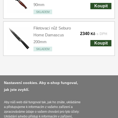
90mm
Koupit
SKLADEM
Filetovací nůž Seburo
2340
Kč
s DPH
Home Damascus
200mm
Koupit
SKLADEM
Platba a dodávka
Nastavení cookies. Aby e-shop fungoval,
jak jste zvyklí.
Obchodní podmínky
Zasady zpracovani osobnich udaju
Aby náš web dál fungoval tak, jak ho znáte, ukládáme
a přistupujeme k informacím z vašeho zařízení a
Reklamační řád
zpracováváme údaje o vašem chování pro tyto účely:
Ukládání a/nebo přístup k informacím v zařízení,