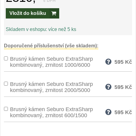
s DPH
Speciální nože
Vložit do košíku
Vrhací nože
12
Skladem v eshopu:
více než 5 ks
Záchranářské
4
Doporučené příslušenství (vše skladem):
Ostření nožů
Brusný kámen Seburo ExtraSharp
595
Kč
kombinovaný, zrnitost 1000/6000
Ostřiče nožů
8
Brusné kameny
Brusný kámen Seburo ExtraSharp
3
595
Kč
kombinovaný, zrnitost 2000/5000
Doplňky a díly
4
Brusný kámen Seburo ExtraSharp
Nože SEBURO
595
Kč
kombinovaný, zrnitost 600/1500
Sady nožů SEBURO
6