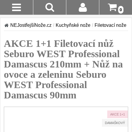
0
Stav
Akce!
NEJostřejšíNože.cz
/
Kuchyňské nože
/
Filetovací nože
Objednávky
Kuchyňské nože
AKCE 1+1 Filetovací nůž
Login
Sady kuchyňských nožů
Seburo WEST Professional
9
Registrace
Damascus 210mm + Nůž na
Šéfkuchařské nože
30
ovoce a zeleninu Seburo
Doručení A
Platba
Univerzální nože
WEST Professional
50
Damascus 90mm
Vrácení Do
Nože na ovoce a
zeleninu
14 Dnů
43
Santoku nože
Reklamace
AKCE 1+1
46
DAMAŠKOVÝ
Nože NAKIRI
Kontakty
17