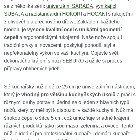
se z několika sérií:
univerzální SARADA
,
vynikající
SUBAJA
a
nadstandardní HOKORI
a
HOGANI
s rukojeťmi
z olivového a ořechového dřeva. Základem každého
modelu
je vysoce kvalitní ocel s unikátní geometrií
čepelí
a ergonomickými rukojeťmi. Naše nože spojují
tradiční prvky s inovacemi, poskytují pohodlí, styl a
nepřekonatelný výkon ve vaší kuchyni. Objevte svět
dokonalého krájení s noži SEBURO a užijte si proces
přípravy oblíbených jídel!
Šéfkuchařský nůž o délce 25 cm je univerzálním nástrojem,
který je
vhodný pro většinu kuchyňských úkolů
a práci s
různými druhy potravin. Jedná se o jeden z hlavních typů
nožů, který by měl být k dispozici v každé kuchyni. Nůž má
širokou čepel o šířce 5 cm, což umožňuje snadné krájení
různých produktů, jako jsou maso, zelenina a ovoce. Tento
nůž je ideální pro profesionální kuchaře i domácí kuchaře,