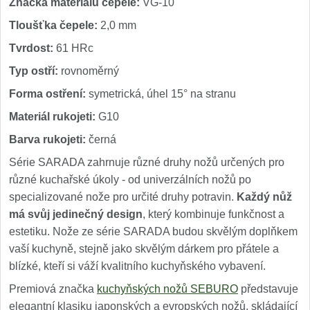
Značka materiálu čepele:
VG-10
Tloušťka čepele:
2,0 mm
Tvrdost:
61 HRc
Typ ostří:
rovnoměrný
Forma ostření:
symetrická, úhel 15° na stranu
Materiál rukojeti:
G10
Barva rukojeti:
černá
Série SARADA zahrnuje různé druhy nožů určených pro
různé kuchařské úkoly - od univerzálních nožů po
specializované nože pro určité druhy potravin.
Každý nůž
má svůj jedinečný design
, který kombinuje funkčnost a
estetiku. Nože ze série SARADA budou skvělým doplňkem
vaší kuchyně, stejně jako skvělým dárkem pro přátele a
blízké, kteří si váží kvalitního kuchyňského vybavení.
Premiová značka
kuchyňských nožů SEBURO
představuje
elegantní klasiku japonských a evropských nožů, skládající