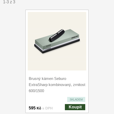
1-3 z 3
Brusný kámen Seburo
ExtraSharp kombinovaný, zrnitost
600/1500
SKLADEM
Koupit
595
Kč
s DPH