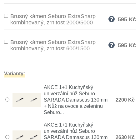
Nože Seburo SARADA
93
Brusný kámen Seburo ExtraSharp
595
Kč
Nože Seburo SUBAJA
kombinovaný, zrnitost 2000/5000
92
Nože Seburo HOKORI
37
Brusný kámen Seburo ExtraSharp
595
Kč
kombinovaný, zrnitost 600/1500
Nože Seburo HOGANI
20
Nože Seburo WEST
21
Varianty:
Nože Tojiro
AKCE 1+1 Kuchyňský
univerzální nůž Seburo
Nože Tojiro Shippu
SARADA Damascus 130mm
2200 Kč
2
+ Nůž na ovoce a zeleninu
Seburo...
Nože Tojiro Zen
1
AKCE 1+1 Kuchyňský
Nože Samura
univerzální nůž Seburo
SARADA Damascus 130mm
2630 Kč