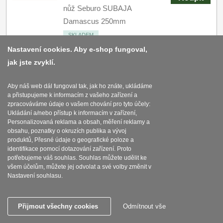
nůž Seburo SUBAJA
Damascus 250mm
SKLADEM
Nastavení cookies. Aby e-shop fungoval,
jak jste zvyklí.
AKCE 1+1 Kiritsuke
(mistr-šéf, santoku) nůž
Aby náš web dál fungoval tak, jak ho znáte, ukládáme
Seburo SUBAJA
a přistupujeme k informacím z vašeho zařízení a
4545
Kč
s DPH
Damascus 180mm +
zpracováváme údaje o vašem chování pro tyto účely:
Ukládání a/nebo přístup k informacím v zařízení,
Šéfkuchařský nůž
Koupit
Personalizovaná reklama a obsah, měření reklamy a
Seburo SUBAJA
obsahu, poznatky o okruzích publika a vývoj
produktů, Přesné údaje o geografické poloze a
Damascus 250mm
identifikace pomocí dotazování zařízení. Proto
SKLADEM
potřebujeme váš souhlas. Souhlas můžete udělit ke
všem účelům, můžete jej odvolat a své volby změnit v
Nastavení souhlasu.
AKCE 1+1 Nakiri nůž
Seburo SUBAJA
Přijmout všechny cookies
Odmítnout vše
Damascus 175mm +
4670
Kč
s DPH