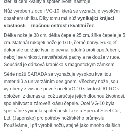
kteří si cení kvality a spolehlivosti nástroje.
Nůž vyroben z oceli VG-10, která se vyznačuje vysokým
obsahem uhlíku. Díky tomu má nůž
vynikající krájecí
vlastnosti – značnou ostrost i kvalitní řez
.
Délka nože je 38 cm, délka čepele 25 cm, šířka čepele je 5
cm. Materiál rukojeti nože je G10, černé barvy. Rukojeť
dokonale udržuje tvar, je pevná, odolná proti opotřebení,
nebojí se vlhkosti, nevstřebává pachy a neklouže v ruce.
Součástí je dárková krabička s magnetickým zámkem
Série nožů SARADA se vyznačuje vysokou kvalitou
materiálů a univerzálním designem. Všechny nože jsou
vyrobeny z vysoce pevné oceli VG-10 s tvrdostí 61 RC v
obložení z damasku, což zaručuje jejich dlouhou životnost,
spolehlivost a zároveň krásu čepele. Ocel VG-10 byla
speciálně vyvinuta společností Takefu Special Steel Co.,
Ltd. (Japonsko) pro potřeby nožířského průmyslu.
Používáme ji při výrobě nožů, stejně jako mnoho dalších