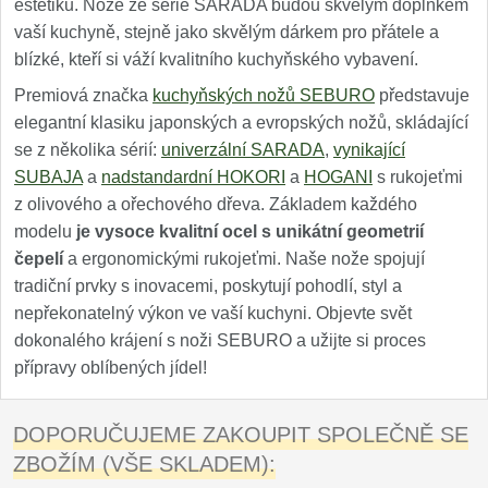
estetiku. Nože ze série SARADA budou skvělým doplňkem
vaší kuchyně, stejně jako skvělým dárkem pro přátele a
blízké, kteří si váží kvalitního kuchyňského vybavení.
Premiová značka
kuchyňských nožů SEBURO
představuje
elegantní klasiku japonských a evropských nožů, skládající
se z několika sérií:
univerzální SARADA
,
vynikající
SUBAJA
a
nadstandardní HOKORI
a
HOGANI
s rukojeťmi
z olivového a ořechového dřeva. Základem každého
modelu
je vysoce kvalitní ocel s unikátní geometrií
čepelí
a ergonomickými rukojeťmi. Naše nože spojují
tradiční prvky s inovacemi, poskytují pohodlí, styl a
nepřekonatelný výkon ve vaší kuchyni. Objevte svět
dokonalého krájení s noži SEBURO a užijte si proces
přípravy oblíbených jídel!
DOPORUČUJEME ZAKOUPIT SPOLEČNĚ SE
ZBOŽÍM (VŠE SKLADEM):