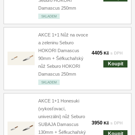
Seburo HOKORI
Damascus 250mm
SKLADEM
AKCE 1+1 Nůž na ovoce
a zeleninu Seburo
HOKORI Damascus
4405
Kč
s DPH
90mm + Šéfkuchařský
Koupit
nůž Seburo HOKORI
Damascus 250mm
SKLADEM
AKCE 1+1 Honesuki
(vykosťovací,
univerzální) nůž Seburo
3950
Kč
s DPH
SUBAJA Damascus
130mm + Šéfkuchařský
Koupit