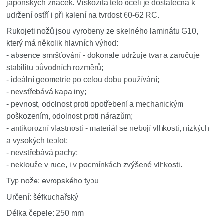
japonských značek. Viskozita této oceli je dostatečná k
udržení ostří i při kalení na tvrdost 60-62 RC.
Rukojeti nožů jsou vyrobeny ze skelného laminátu G10,
který má několik hlavních výhod:
- absence smršťování - dokonale udržuje tvar a zaručuje
stabilitu původních rozměrů;
- ideální geometrie po celou dobu používání;
- nevstřebává kapaliny;
- pevnost, odolnost proti opotřebení a mechanickým
poškozením, odolnost proti nárazům;
- antikorozní vlastnosti - materiál se nebojí vlhkosti, nízkých
a vysokých teplot;
- nevstřebává pachy;
- neklouže v ruce, i v podmínkách zvýšené vlhkosti.
Typ nože: evropského typu
Určení: šéfkuchařský
Délka čepele: 250 mm