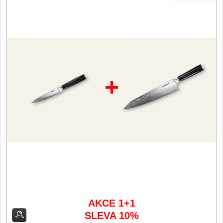
Filetovací nože
7
Nože na chleba
27
Vykosťovací nože
41
+
Steakové nože
2
Plátkovací nože
27
Porcovací nože
2
Sekáčky a speciální nože
15
Japonské nože
AKCE 1+1
57
SLEVA 10%