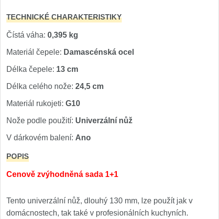
TECHNICKÉ CHARAKTERISTIKY
Čístá váha:
0,395 kg
Materiál čepele:
Damascénská ocel
Délka čepele:
13 cm
Délka celého nože:
24,5 cm
Materiál rukojeti:
G10
Nože podle použití:
Univerzální nůž
V dárkovém balení:
Ano
POPIS
Cenově zvýhodněná sada 1+1
Tento univerzální nůž, dlouhý 130 mm, lze použít jak v
domácnostech, tak také v profesionálních kuchyních.