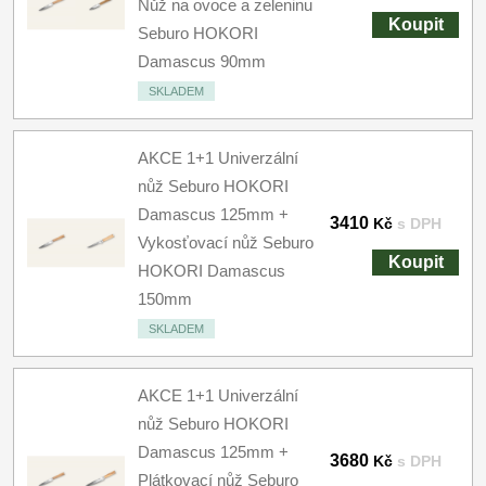
Nůž na ovoce a zeleninu
Koupit
Seburo HOKORI
Damascus 90mm
SKLADEM
AKCE 1+1 Univerzální
nůž Seburo HOKORI
Damascus 125mm +
3410
Kč
s DPH
Vykosťovací nůž Seburo
Koupit
HOKORI Damascus
150mm
SKLADEM
AKCE 1+1 Univerzální
nůž Seburo HOKORI
Damascus 125mm +
3680
Kč
s DPH
Plátkovací nůž Seburo