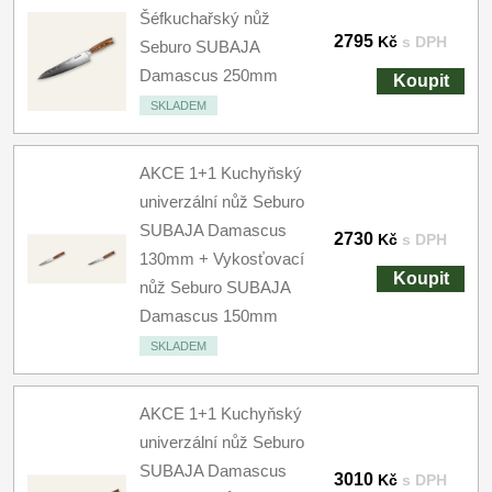
Šéfkuchařský nůž
2795
Kč
s DPH
Seburo SUBAJA
Damascus 250mm
Koupit
SKLADEM
AKCE 1+1 Kuchyňský
univerzální nůž Seburo
SUBAJA Damascus
2730
Kč
s DPH
130mm + Vykosťovací
Koupit
nůž Seburo SUBAJA
Damascus 150mm
SKLADEM
AKCE 1+1 Kuchyňský
univerzální nůž Seburo
SUBAJA Damascus
3010
Kč
s DPH