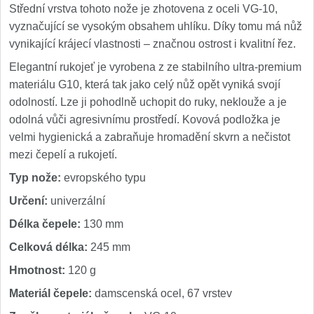
Střední vrstva tohoto nože je zhotovena z oceli VG-10,
vyznačující se vysokým obsahem uhlíku. Díky tomu má nůž
vynikající krájecí vlastnosti – značnou ostrost i kvalitní řez.
Elegantní rukojeť je vyrobena z ze stabilního ultra-premium
materiálu G10, která tak jako celý nůž opět vyniká svojí
odolností. Lze ji pohodlně uchopit do ruky, neklouže a je
odolná vůči agresivnímu prostředí. Kovová podložka je
velmi hygienická a zabraňuje hromadění skvrn a nečistot
mezi čepelí a rukojetí.
Typ nože:
evropského typu
Určení:
univerzální
Délka čepele:
130 mm
Celková délka:
245 mm
Hmotnost:
120 g
Materiál čepele:
damscenská ocel, 67 vrstev