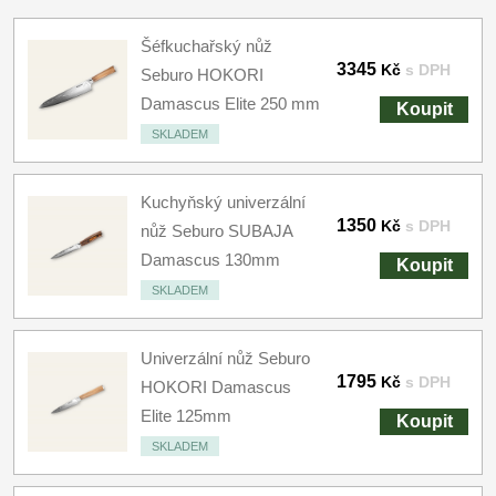
Šéfkuchařský nůž
3345
Kč
s DPH
Seburo HOKORI
Damascus Elite 250 mm
Koupit
SKLADEM
Kuchyňský univerzální
1350
Kč
s DPH
nůž Seburo SUBAJA
Damascus 130mm
Koupit
SKLADEM
Univerzální nůž Seburo
1795
Kč
s DPH
HOKORI Damascus
Elite 125mm
Koupit
SKLADEM