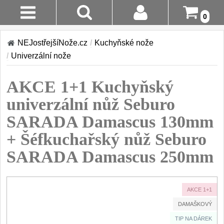
0
Stav
Akce!
NEJostřejšíNože.cz
/
Kuchyňské nože
Objednávky
/
Univerzální nože
Kuchyňské nože
Login
AKCE 1+1 Kuchyňský
Sady kuchyňských nožů
9
Registrace
univerzální nůž Seburo
Šéfkuchařské nože
30
SARADA Damascus 130mm
Doručení A
Platba
+ Šéfkuchařský nůž Seburo
Univerzální nože
50
SARADA Damascus 250mm
Vrácení Do
Nože na ovoce a
zeleninu
14 Dnů
43
AKCE 1+1
Santoku nože
Reklamace
46
DAMAŠKOVÝ
Nože NAKIRI
Kontakty
TIP NA DÁREK
17