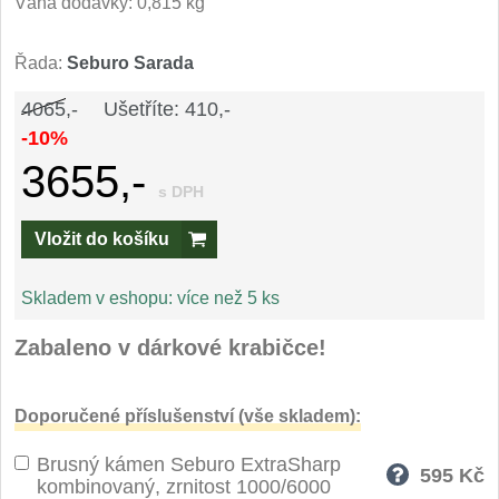
Váha dodávky: 0,815 kg
Speciální nože
Řada:
Seburo Sarada
Vrhací nože
12
4065,-
Ušetříte: 410,-
Záchranářské
-10%
4
3655,-
Ostření nožů
s DPH
Vložit do košíku
Ostřiče nožů
8
Brusné kameny
Skladem v eshopu:
více než 5 ks
3
Zabaleno v dárkové krabičce!
Doplňky a díly
4
Nože SEBURO
Doporučené příslušenství (vše skladem):
Brusný kámen Seburo ExtraSharp
Sady nožů SEBURO
6
595
Kč
kombinovaný, zrnitost 1000/6000