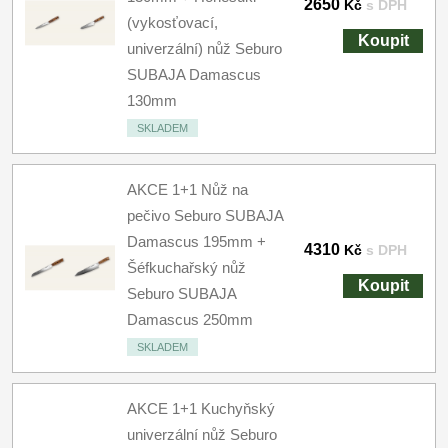
2650
Kč
s DPH
(vykosťovací,
Koupit
univerzální) nůž Seburo
SUBAJA Damascus
130mm
SKLADEM
AKCE 1+1 Nůž na
pečivo Seburo SUBAJA
Damascus 195mm +
4310
Kč
s DPH
Šéfkuchařský nůž
Koupit
Seburo SUBAJA
Damascus 250mm
SKLADEM
AKCE 1+1 Kuchyňský
univerzální nůž Seburo