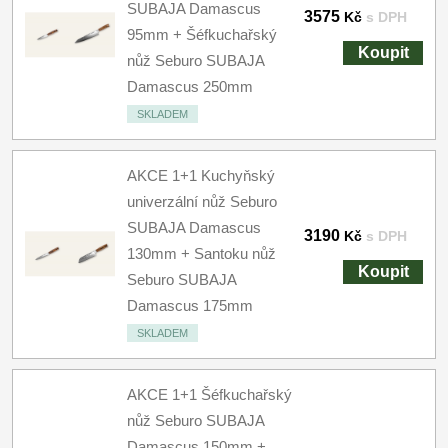
SUBAJA Damascus
3575
Kč
s DPH
95mm + Šéfkuchařský
Koupit
nůž Seburo SUBAJA
Damascus 250mm
SKLADEM
AKCE 1+1 Kuchyňský
univerzální nůž Seburo
SUBAJA Damascus
3190
Kč
s DPH
130mm + Santoku nůž
Koupit
Seburo SUBAJA
Damascus 175mm
SKLADEM
AKCE 1+1 Šéfkuchařský
nůž Seburo SUBAJA
Damascus 150mm +