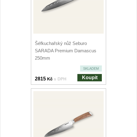
Speciální nože
Vrhací nože
12
Záchranářské
4
Šéfkuchařský nůž Seburo
SARADA Premium Damascus
Ostření nožů
250mm
Ostřiče nožů
SKLADEM
8
Koupit
2815
Kč
s DPH
Brusné kameny
3
Doplňky a díly
4
Nože SEBURO
Sady nožů SEBURO
6