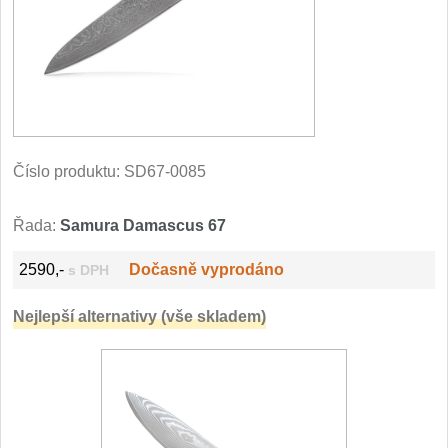
Filetovací nože
7
Nože na chleba
27
Vykosťovací nože
41
Číslo produktu:
SD67-0085
Steakové nože
2
Řada:
Samura Damascus 67
Plátkovací nože
27
2590,-
Dočasně vyprodáno
s DPH
Porcovací nože
2
Nejlepší alternativy (vše skladem)
Sekáčky a speciální nože
15
Japonské nože
57