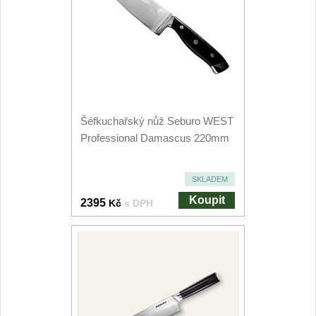
Kuchyňské příslušenství
2
Zavírací nože
Kapesní
6
Taktické
Šéfkuchařský nůž Seburo WEST
3
Professional Damascus 220mm
Turistické
7
SKLADEM
Speciální
4
Koupit
2395
Kč
s DPH
Nože s pevnou čepelí
Taktické
8
Outdoorové
10