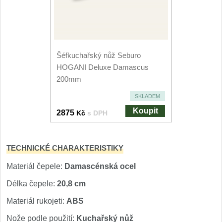
Nože Seburo SARADA
93
Nože Seburo SUBAJA
92
Šéfkuchařský nůž Seburo
Nože Seburo HOKORI
37
HOGANI Deluxe Damascus
200mm
Nože Seburo HOGANI
20
SKLADEM
Nože Seburo WEST
21
Koupit
2875
Kč
s DPH
Nože Tojiro
TECHNICKÉ CHARAKTERISTIKY
Nože Tojiro Shippu
2
Materiál čepele:
Damascénská ocel
Nože Tojiro Zen
Délka čepele:
20,8 cm
1
Materiál rukojeti:
ABS
Nože Samura
Nože podle použití:
Kuchařský nůž