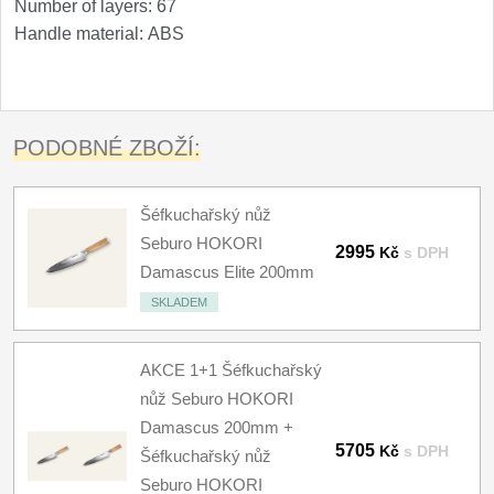
Number of layers: 67
Handle material: ABS
PODOBNÉ ZBOŽÍ:
Šéfkuchařský nůž
Seburo HOKORI
2995
Kč
s DPH
Damascus Elite 200mm
SKLADEM
AKCE 1+1 Šéfkuchařský
nůž Seburo HOKORI
Damascus 200mm +
5705
Kč
s DPH
Šéfkuchařský nůž
Seburo HOKORI