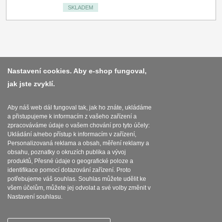
SKLADEM
Platba a dodávka
Nastavení cookies. Aby e-shop fungoval,
jak jste zvyklí.
Obchodní podmínky
Zasady zpracovani osobnich udaju
Aby náš web dál fungoval tak, jak ho znáte, ukládáme
a přistupujeme k informacím z vašeho zařízení a
Reklamační řád
zpracováváme údaje o vašem chování pro tyto účely:
Ukládání a/nebo přístup k informacím v zařízení,
O nožích
Personalizovaná reklama a obsah, měření reklamy a
obsahu, poznatky o okruzích publika a vývoj
produktů, Přesné údaje o geografické poloze a
Nastavení souborů cookies
identifikace pomocí dotazování zařízení. Proto
potřebujeme váš souhlas. Souhlas můžete udělit ke
všem účelům, můžete jej odvolat a své volby změnit v
Nastavení souhlasu.
SEBURO s.r.o. Nejostrejsinoze.cz © 2015 - 2026