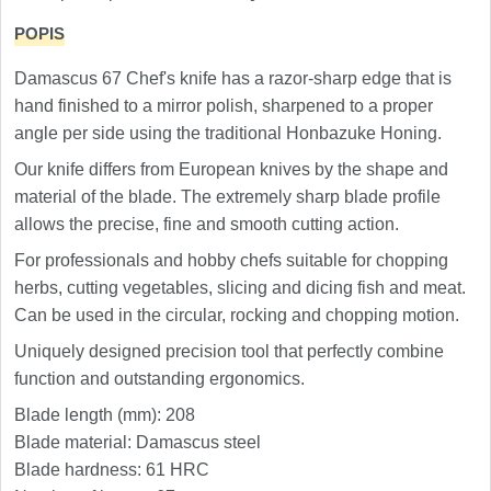
Nože Samura MO-V
4
POPIS
Nože Samura Bamboo
Damascus 67 Chef's knife has a razor-sharp edge that is
1
hand finished to a mirror polish, sharpened to a proper
Ostřiče nožů V-Sharp
angle per side using the traditional Honbazuke Honing.
Our knife differs from European knives by the shape and
Brousky na nože
12
material of the blade. The extremely sharp blade profile
allows the precise, fine and smooth cutting action.
Doplňky a díly
6
For professionals and hobby chefs suitable for chopping
herbs, cutting vegetables, slicing and dicing fish and meat.
Doprodej
11
Can be used in the circular, rocking and chopping motion.
Dárky
Uniquely designed precision tool that perfectly combine
4
function and outstanding ergonomics.
Značky
Blade length (mm): 208
4
Blade material: Damascus steel
Blade hardness: 61 HRC