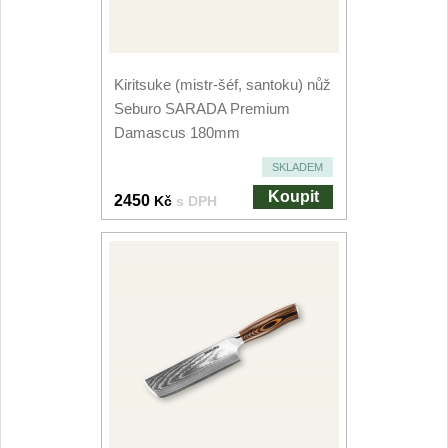
Kuchyňské příslušenství
2
Zavírací nože
Kiritsuke (mistr-šéf, santoku) nůž
Seburo SARADA Premium
Kapesní
6
Damascus 180mm
SKLADEM
Taktické
3
Koupit
2450
Kč
s DPH
Turistické
7
Speciální
4
Nože s pevnou čepelí
Taktické
8
Outdoorové
10