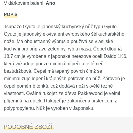
V dárkovém balení:
Ano
Nože Samura MO-V
4
POPIS
Nože Samura Bamboo
1
Tsubazo Gyuto je japonský kuchyňský nůž typu Gyuto.
Gyuto je japonský ekvivalent evropského šéfkuchařského
Ostřiče nožů V-Sharp
nože. Má oboustranný výbrus a používá se v asijské
Brousky na nože
kuchyni pro přípravu zeleniny, ryb a masa. Čepel dlouhá
12
18,7 cm je vyrobena z japonské nerezové oceli Daido 1K6,
Doplňky a díly
která vyžaduje pouze minimální péči a je téměř
6
bezúdržbová. Čepel má tepaný povrch čímž se
Doprodej
minimalizuje lepení krájených potravin na nůž. Zároveň je
11
čepel poměrně tenká, což dodává noži skvělé řezné
vlastnosti. Oválná rukojeť ze dřeva Pakkawood je velmi
Dárky
4
příjemná na dotek. Rukojeť je zakončena prstencem z
polypropylenu. Nůž je vyroben v Japonsku.
Značky
4
PODOBNÉ ZBOŽÍ: