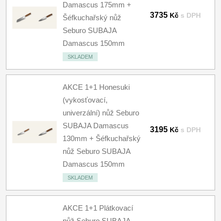
Damascus 175mm +
3735
Kč
s DPH
Šéfkuchařský nůž
Seburo SUBAJA
Damascus 150mm
SKLADEM
AKCE 1+1 Honesuki
(vykosťovací,
univerzální) nůž Seburo
SUBAJA Damascus
3195
Kč
s DPH
130mm + Šéfkuchařský
nůž Seburo SUBAJA
Damascus 150mm
SKLADEM
AKCE 1+1 Plátkovací
nůž Seburo SUBAJA