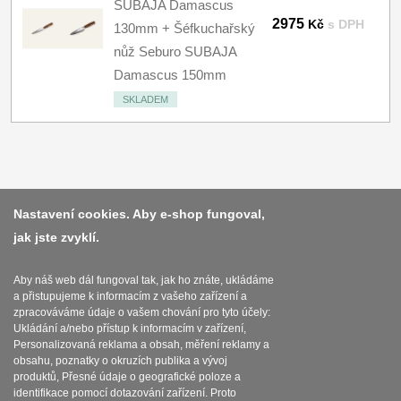
SUBAJA Damascus
2975
Kč
s DPH
130mm + Šéfkuchařský
nůž Seburo SUBAJA
Damascus 150mm
SKLADEM
Platba a dodávka
Nastavení cookies. Aby e-shop fungoval,
jak jste zvyklí.
Obchodní podmínky
Zasady zpracovani osobnich udaju
Aby náš web dál fungoval tak, jak ho znáte, ukládáme
a přistupujeme k informacím z vašeho zařízení a
Reklamační řád
zpracováváme údaje o vašem chování pro tyto účely:
Ukládání a/nebo přístup k informacím v zařízení,
O nožích
Personalizovaná reklama a obsah, měření reklamy a
obsahu, poznatky o okruzích publika a vývoj
produktů, Přesné údaje o geografické poloze a
Nastavení souborů cookies
identifikace pomocí dotazování zařízení. Proto