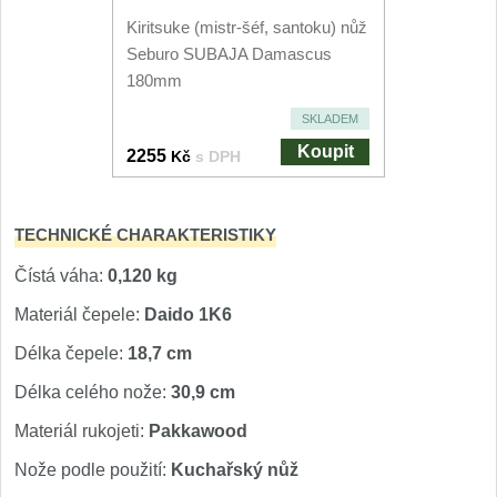
Nože Seburo SARADA
Kiritsuke (mistr-šéf, santoku) nůž
93
Seburo SUBAJA Damascus
Nože Seburo SUBAJA
180mm
92
SKLADEM
Nože Seburo HOKORI
37
Koupit
2255
Kč
s DPH
Nože Seburo HOGANI
20
TECHNICKÉ CHARAKTERISTIKY
Nože Seburo WEST
21
Čístá váha:
0,120 kg
Nože Tojiro
Materiál čepele:
Daido 1K6
Nože Tojiro Shippu
Délka čepele:
18,7 cm
2
Délka celého nože:
30,9 cm
Nože Tojiro Zen
1
Materiál rukojeti:
Pakkawood
Nože Samura
Nože podle použití:
Kuchařský nůž