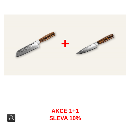
Filetovací nože
7
Nože na chleba
27
+
Vykosťovací nože
41
Steakové nože
2
Plátkovací nože
27
Porcovací nože
2
Sekáčky a speciální nože
15
AKCE 1+1
Japonské nože
SLEVA 10%
57