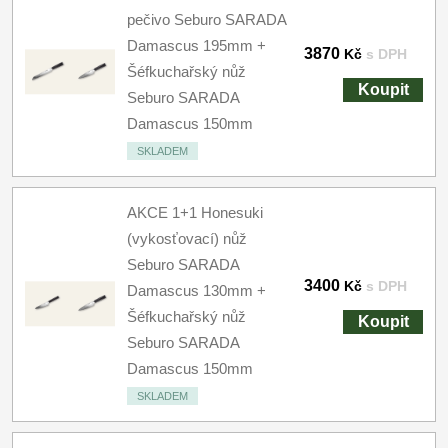
pečivo Seburo SARADA
Damascus 195mm +
3870
Kč
s DPH
Šéfkuchařský nůž
Koupit
Seburo SARADA
Damascus 150mm
SKLADEM
AKCE 1+1 Honesuki
(vykosťovací) nůž
Seburo SARADA
3400
Kč
s DPH
Damascus 130mm +
Šéfkuchařský nůž
Koupit
Seburo SARADA
Damascus 150mm
SKLADEM