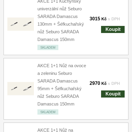
AKCE 1+1 Kuchyňský
univerzální nůž Seburo
SARADA Damascus
3015
Kč
s DPH
130mm + Šéfkuchařský
Koupit
nůž Seburo SARADA
Damascus 150mm
SKLADEM
AKCE 1+1 Nůž na ovoce
a zeleninu Seburo
SARADA Damascus
2970
Kč
s DPH
95mm + Šéfkuchařský
Koupit
nůž Seburo SARADA
Damascus 150mm
SKLADEM
AKCE 1+1 Nůž na