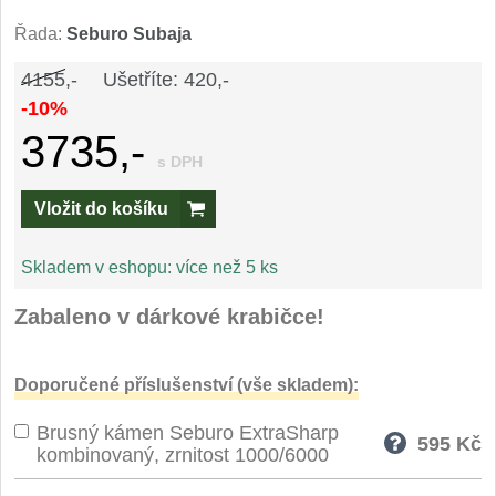
Speciální nože
Řada:
Seburo Subaja
Vrhací nože
4155,-
Ušetříte: 420,-
12
-10%
Záchranářské
3735,-
4
s DPH
Ostření nožů
Vložit do košíku
Ostřiče nožů
8
Skladem v eshopu:
více než 5 ks
Brusné kameny
3
Zabaleno v dárkové krabičce!
Doplňky a díly
4
Doporučené příslušenství (vše skladem):
Nože SEBURO
Brusný kámen Seburo ExtraSharp
595
Kč
kombinovaný, zrnitost 1000/6000
Sady nožů SEBURO
6