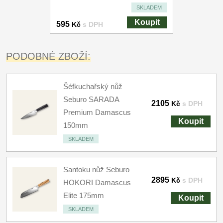
SKLADEM
Koupit
595
Kč
s DPH
PODOBNÉ ZBOŽÍ:
Šéfkuchařský nůž
Seburo SARADA
2105
Kč
s DPH
Premium Damascus
Koupit
150mm
SKLADEM
Santoku nůž Seburo
2895
Kč
s DPH
HOKORI Damascus
Elite 175mm
Koupit
SKLADEM