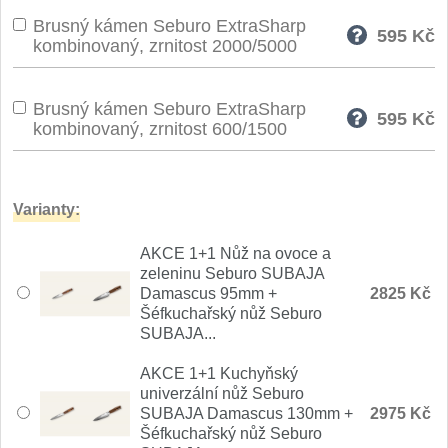
Nože Seburo SARADA
Brusný kámen Seburo ExtraSharp
93
595
Kč
kombinovaný, zrnitost 2000/5000
Nože Seburo SUBAJA
92
Brusný kámen Seburo ExtraSharp
Nože Seburo HOKORI
595
Kč
37
kombinovaný, zrnitost 600/1500
Nože Seburo HOGANI
20
Varianty:
Nože Seburo WEST
21
AKCE 1+1 Nůž na ovoce a
Nože Tojiro
zeleninu Seburo SUBAJA
Damascus 95mm +
2825 Kč
Nože Tojiro Shippu
Šéfkuchařský nůž Seburo
2
SUBAJA...
Nože Tojiro Zen
1
AKCE 1+1 Kuchyňský
univerzální nůž Seburo
SUBAJA Damascus 130mm +
2975 Kč
Nože Samura
Šéfkuchařský nůž Seburo