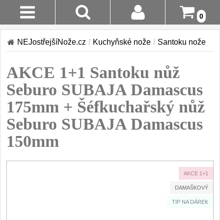
0
Stav
Akce!
NEJostřejšíNože.cz
/
Kuchyňské nože
/
Santoku nože
Objednávky
Kuchyňské nože
AKCE 1+1 Santoku nůž
Login
Sady kuchyňských nožů
Seburo SUBAJA Damascus
9
Registrace
175mm + Šéfkuchařský nůž
Šéfkuchařské nože
30
Seburo SUBAJA Damascus
Doručení A
Platba
Univerzální nože
150mm
50
Vrácení Do
Nože na ovoce a
zeleninu
14 Dnů
43
AKCE 1+1
DAMAŠKOVÝ
Santoku nože
Reklamace
46
TIP NA DÁREK
Nože NAKIRI
Kontakty
17