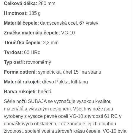
Celková délka:
280 mm
Hmotnost:
185 g
Materiál čepele:
damscenská ocel, 67 vrstev
Značka materiálu čepele:
VG-10
Tloušťka čepele:
2,2 mm
Tvrdost:
60 HRc
Typ ostří:
rovnoměrný
Forma ostření:
symetrická, úhel 15° na stranu
Materiál rukojeti:
dřevo Pakka, full-tang
Barva rukojeti:
hnědá
Série nožů SUBAJA se vyznačuje vysokou kvalitou
materiálů a výrazným designem. Všechny nože jsou
vyrobeny z vysoce pevné oceli VG-10 s tvrdostí 61 RC v
damaškových obkladech, což zaručuje jejich dlouhou
životnost, spolehlivost a zároveň krásu čepele. VG-10 byla