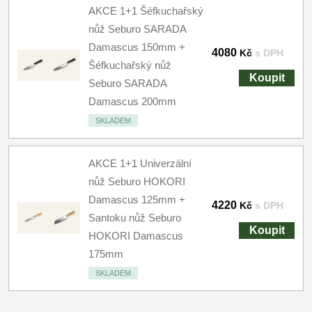
AKCE 1+1 Šéfkuchařský
nůž Seburo SARADA
Damascus 150mm +
4080
Kč
s DPH
Šéfkuchařský nůž
Koupit
Seburo SARADA
Damascus 200mm
SKLADEM
AKCE 1+1 Univerzální
nůž Seburo HOKORI
Damascus 125mm +
4220
Kč
s DPH
Santoku nůž Seburo
Koupit
HOKORI Damascus
175mm
SKLADEM