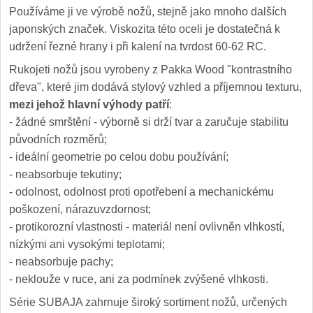
Používáme ji ve výrobě nožů, stejně jako mnoho dalších
japonských značek. Viskozita této oceli je dostatečná k
udržení řezné hrany i při kalení na tvrdost 60-62 RC.
Rukojeti nožů jsou vyrobeny z Pakka Wood "kontrastního
dřeva", které jim dodává stylový vzhled a příjemnou texturu,
mezi jehož hlavní výhody patří
:
- žádné smrštění - výborně si drží tvar a zaručuje stabilitu
původních rozměrů;
- ideální geometrie po celou dobu používání;
- neabsorbuje tekutiny;
- odolnost, odolnost proti opotřebení a mechanickému
poškození, nárazuvzdornost;
- protikorozní vlastnosti - materiál není ovlivněn vlhkostí,
nízkými ani vysokými teplotami;
- neabsorbuje pachy;
- neklouže v ruce, ani za podmínek zvýšené vlhkosti.
Série SUBAJA zahrnuje široký sortiment nožů, určených