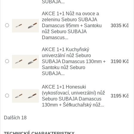
SUBAJA...
Nože Samura MO-V
4
AKCE 1+1 Nůž na ovoce a
Nože Samura Bamboo
zeleninu Seburo SUBAJA
1
Damascus 95mm + Santoku
3035 Kč
nůž Seburo SUBAJA
Ostřiče nožů V-Sharp
Damascus...
Brousky na nože
AKCE 1+1 Kuchyňský
9
univerzální nůž Seburo
SUBAJA Damascus 130mm +
3190 Kč
Doplňky a díly
4
Santoku nůž Seburo
SUBAJA...
Doprodej
11
AKCE 1+1 Honesuki
(vykosťovací, univerzální) nůž
Dárky
3195 Kč
4
Seburo SUBAJA Damascus
130mm + Šéfkuchařský nůž...
Značky
4
Dalších 18
TECHNICKÉ CHARAKTERISTIKY