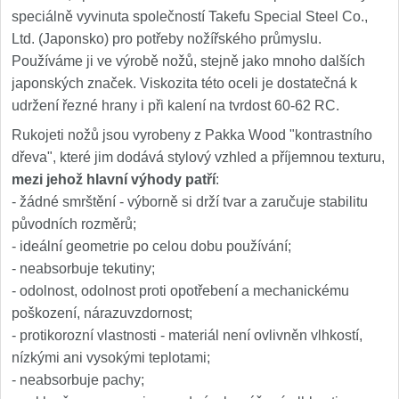
speciálně vyvinuta společností Takefu Special Steel Co.,
Ltd. (Japonsko) pro potřeby nožířského průmyslu.
Používáme ji ve výrobě nožů, stejně jako mnoho dalších
japonských značek. Viskozita této oceli je dostatečná k
udržení řezné hrany i při kalení na tvrdost 60-62 RC.
Rukojeti nožů jsou vyrobeny z Pakka Wood "kontrastního
dřeva", které jim dodává stylový vzhled a příjemnou texturu,
mezi jehož hlavní výhody patří
:
- žádné smrštění - výborně si drží tvar a zaručuje stabilitu
původních rozměrů;
- ideální geometrie po celou dobu používání;
- neabsorbuje tekutiny;
- odolnost, odolnost proti opotřebení a mechanickému
poškození, nárazuvzdornost;
- protikorozní vlastnosti - materiál není ovlivněn vlhkostí,
nízkými ani vysokými teplotami;
- neabsorbuje pachy;