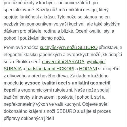
pro různé úkoly v kuchyni - od univerzálních po
specializované. Každý nůž má unikátní design, který
spojuje funkčnost a krásu. Tyto nože se stanou nejen
nezbytným pomocníkem ve vaší kuchyni, ale také skvělým
dárkem pro přátele, rodinu a blízké. Ocení kvalitu, styl a
pohodlí používání těchto nožů.
Premiová značka
kuchyňských nožů SEBURO
představuje
elegantní klasiku japonských a evropských nožů, skládající
se z několika sérií:
univerzální SARADA
,
vynikající
SUBAJA
a
nadstandardní HOKORI
a
HOGANI
s rukojeťmi
z olivového a ořechového dřeva. Základem každého
modelu
je vysoce kvalitní ocel s unikátní geometrií
čepelí
a ergonomickými rukojeťmi. Naše nože spojují
tradiční prvky s inovacemi, poskytují pohodlí, styl a
nepřekonatelný výkon ve vaší kuchyni. Objevte svět
dokonalého krájení s noži SEBURO a užijte si proces
přípravy oblíbených jídel!