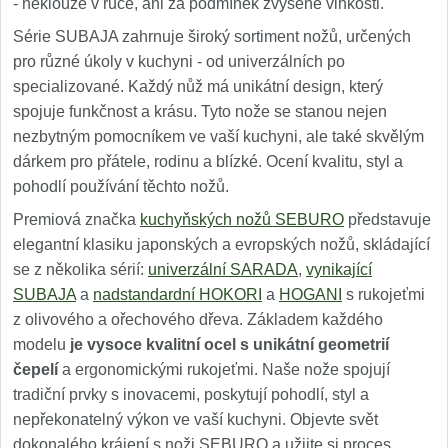
- neklouže v ruce, ani za podmínek zvýšené vlhkosti.
Série SUBAJA zahrnuje široký sortiment nožů, určených
pro různé úkoly v kuchyni - od univerzálních po
specializované. Každý nůž má unikátní design, který
spojuje funkčnost a krásu. Tyto nože se stanou nejen
nezbytným pomocníkem ve vaší kuchyni, ale také skvělým
dárkem pro přátele, rodinu a blízké. Ocení kvalitu, styl a
pohodlí používání těchto nožů.
Premiová značka
kuchyňských nožů SEBURO
představuje
elegantní klasiku japonských a evropských nožů, skládající
se z několika sérií:
univerzální SARADA
,
vynikající
SUBAJA
a
nadstandardní HOKORI
a
HOGANI
s rukojeťmi
z olivového a ořechového dřeva. Základem každého
modelu
je vysoce kvalitní ocel s unikátní geometrií
čepelí
a ergonomickými rukojeťmi. Naše nože spojují
tradiční prvky s inovacemi, poskytují pohodlí, styl a
nepřekonatelný výkon ve vaší kuchyni. Objevte svět
dokonalého krájení s noži SEBURO a užijte si proces