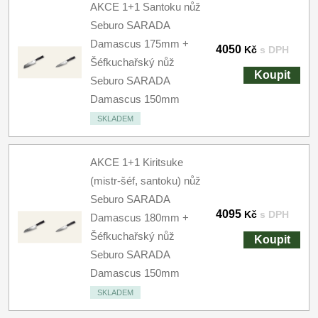
AKCE 1+1 Santoku nůž
Seburo SARADA
Damascus 175mm +
4050
Kč
s DPH
Šéfkuchařský nůž
Koupit
Seburo SARADA
Damascus 150mm
SKLADEM
AKCE 1+1 Kiritsuke
(mistr-šéf, santoku) nůž
Seburo SARADA
4095
Kč
s DPH
Damascus 180mm +
Šéfkuchařský nůž
Koupit
Seburo SARADA
Damascus 150mm
SKLADEM