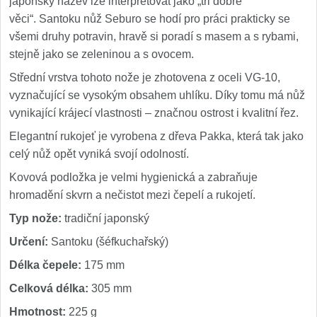
japonský název lze interpretovat jako „tři dobré
věci“. Santoku nůž Seburo se hodí pro práci prakticky se
všemi druhy potravin, hravě si poradí s masem a s rybami,
stejně jako se zeleninou a s ovocem.
Střední vrstva tohoto nože je zhotovena z oceli VG-10,
vyznačující se vysokým obsahem uhlíku. Díky tomu má nůž
vynikající krájecí vlastnosti – značnou ostrost i kvalitní řez.
Elegantní rukojeť je vyrobena z dřeva Pakka, která tak jako
celý nůž opět vyniká svojí odolností.
Kovová podložka je velmi hygienická a zabraňuje
hromadění skvrn a nečistot mezi čepelí a rukojetí.
Typ nože:
tradiční japonský
Určení:
Santoku (šéfkuchařský)
Délka čepele:
175 mm
Celková délka:
305 mm
Hmotnost:
225 g