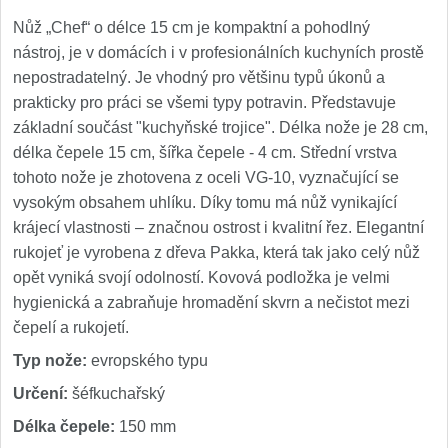
Nůž „Chef“ o délce 15 cm je kompaktní a pohodlný
nástroj, je v domácích i v profesionálních kuchyních prostě
nepostradatelný. Je vhodný pro většinu typů úkonů a
prakticky pro práci se všemi typy potravin. Představuje
základní součást "kuchyňské trojice". Délka nože je 28 cm,
délka čepele 15 cm, šířka čepele - 4 cm. Střední vrstva
tohoto nože je zhotovena z oceli VG-10, vyznačující se
vysokým obsahem uhlíku. Díky tomu má nůž vynikající
krájecí vlastnosti – značnou ostrost i kvalitní řez. Elegantní
rukojeť je vyrobena z dřeva Pakka, která tak jako celý nůž
opět vyniká svojí odolností. Kovová podložka je velmi
hygienická a zabraňuje hromadění skvrn a nečistot mezi
čepelí a rukojetí.
Typ nože:
evropského typu
Určení:
šéfkuchařský
Délka čepele:
150 mm