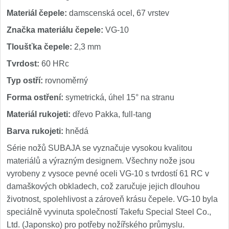
Materiál čepele:
damscenská ocel, 67 vrstev
Značka materiálu čepele:
VG-10
Tloušťka čepele:
2,3 mm
Tvrdost:
60 HRc
Typ ostří:
rovnoměrný
Forma ostření:
symetrická, úhel 15° na stranu
Materiál rukojeti:
dřevo Pakka, full-tang
Barva rukojeti:
hnědá
Série nožů SUBAJA se vyznačuje vysokou kvalitou
materiálů a výrazným designem. Všechny nože jsou
vyrobeny z vysoce pevné oceli VG-10 s tvrdostí 61 RC v
damaškových obkladech, což zaručuje jejich dlouhou
životnost, spolehlivost a zároveň krásu čepele. VG-10 byla
speciálně vyvinuta společností Takefu Special Steel Co.,
Ltd. (Japonsko) pro potřeby nožířského průmyslu.