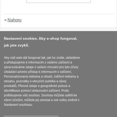
Nahoru
Platba a dodávka
Nastavení cookies. Aby e-shop fungoval,
jak jste zvyklí.
Obchodní podmínky
Zasady zpracovani osobnich udaju
Aby náš web dál fungoval tak, jak ho znáte, ukládáme
a přistupujeme k informacím z vašeho zařízení a
Reklamační řád
zpracováváme údaje o vašem chování pro tyto účely:
Ukládání a/nebo přístup k informacím v zařízení,
O nožích
Personalizovaná reklama a obsah, měření reklamy a
obsahu, poznatky o okruzích publika a vývoj
produktů, Přesné údaje o geografické poloze a
Nastavení souborů cookies
identifikace pomocí dotazování zařízení. Proto
potřebujeme váš souhlas. Souhlas můžete udělit ke
všem účelům, můžete jej odvolat a své volby změnit v
Nastavení souhlasu.
SEBURO s.r.o. Nejostrejsinoze.cz © 2015 - 2026