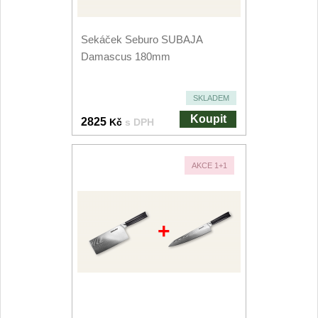
Kuchyňské příslušenství
2
Sekáček Seburo SUBAJA
Zavírací nože
Damascus 180mm
Kapesní
6
SKLADEM
Koupit
Taktické
2825
Kč
s DPH
3
Turistické
7
AKCE 1+1
Speciální
4
+
Nože s pevnou čepelí
Taktické
8
Outdoorové
10