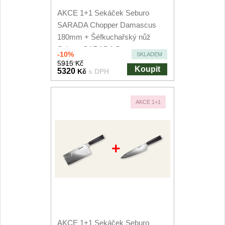
Speciální nože
AKCE 1+1 Sekáček Seburo
SARADA Chopper Damascus
Vrhací nože
180mm + Šéfkuchařský nůž
12
Seburo SARADA Damascus...
-10%
SKLADEM
Záchranářské
5915 Kč
4
Koupit
5320
Kč
s DPH
Ostření nožů
AKCE 1+1
Ostřiče nožů
8
Brusné kameny
3
+
Doplňky a díly
4
Nože SEBURO
Sady nožů SEBURO
6
AKCE 1+1 Sekáček Seburo