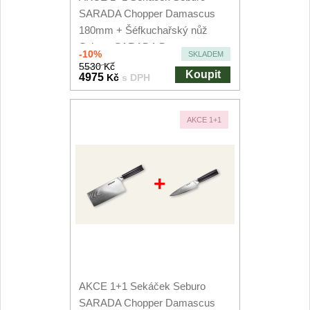
Nože Seburo SARADA
SARADA Chopper Damascus
93
180mm + Šéfkuchařský nůž
Nože Seburo SUBAJA
Seburo SARADA Damascus...
92
-10%
SKLADEM
5530 Kč
Koupit
4975
Kč
s DPH
Nože Seburo HOKORI
37
Nože Seburo HOGANI
20
AKCE 1+1
Nože Seburo WEST
21
+
Nože Tojiro
Nože Tojiro Shippu
2
Nože Tojiro Zen
1
AKCE 1+1 Sekáček Seburo
Nože Samura
SARADA Chopper Damascus