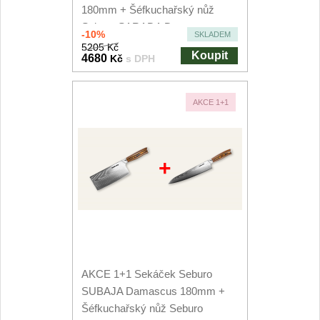
180mm + Šéfkuchařský nůž
Nože Samura MO-V
4
Seburo SARADA Damascus...
-10%
SKLADEM
Nože Samura Bamboo
5205 Kč
1
Koupit
4680
Kč
s DPH
Ostřiče nožů V-Sharp
AKCE 1+1
Brousky na nože
12
Doplňky a díly
6
+
Doprodej
11
Dárky
4
Značky
AKCE 1+1 Sekáček Seburo
4
SUBAJA Damascus 180mm +
Šéfkuchařský nůž Seburo