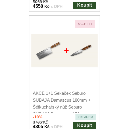
5060 Kč
Koupit
4550
Kč
s DPH
AKCE 1+1
+
AKCE 1+1 Sekáček Seburo
SUBAJA Damascus 180mm +
Šéfkuchařský nůž Seburo
SUBAJA Damascus 150mm
-10%
SKLADEM
4785 Kč
Koupit
4305
Kč
s DPH