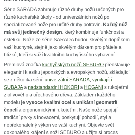
Série SARADA zahrnuje různé druhy nožů určených pro
různé kuchařské úkoly - od univerzálních nožů po
specializované nože pro určité druhy potravin.
Každý nůž
má svůj jedinečný design
, který kombinuje funkčnost a
estetiku. Nože ze série SARADA budou skvělým doplňkem
vaší kuchyně, stejně jako skvělým dárkem pro přátele a
blízké, kteří si váží kvalitního kuchyňského vybavení.
Premiová značka
kuchyňských nožů SEBURO
představuje
elegantní klasiku japonských a evropských nožů, skládající
se z několika sérií:
univerzální SARADA
,
vynikající
SUBAJA
a
nadstandardní HOKORI
a
HOGANI
s rukojeťmi
z olivového a ořechového dřeva. Základem každého
modelu
je vysoce kvalitní ocel s unikátní geometrií
čepelí
a ergonomickými rukojeťmi. Naše nože spojují
tradiční prvky s inovacemi, poskytují pohodlí, styl a
nepřekonatelný výkon ve vaší kuchyni. Objevte svět
dokonalého krájení s noži SEBURO a užijte si proces