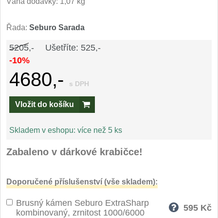
Váha dodávky: 1,07 kg
Speciální nože
Řada:
Seburo Sarada
Vrhací nože
12
5205,-
Ušetříte: 525,-
Záchranářské
-10%
4
4680,-
Ostření nožů
s DPH
Vložit do košíku
Ostřiče nožů
8
Brusné kameny
Skladem v eshopu:
více než 5 ks
3
Zabaleno v dárkové krabičce!
Doplňky a díly
4
Nože SEBURO
Doporučené příslušenství (vše skladem):
Brusný kámen Seburo ExtraSharp
Sady nožů SEBURO
6
595
Kč
kombinovaný, zrnitost 1000/6000