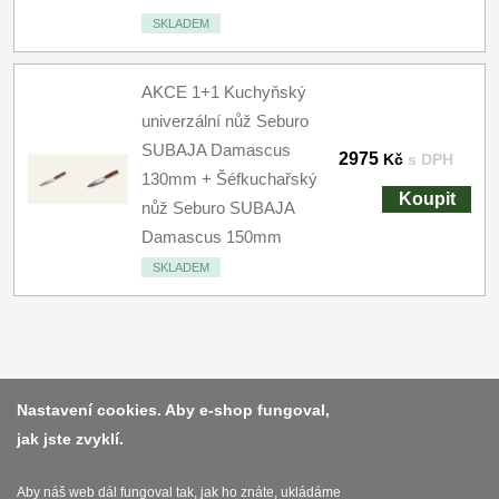
SKLADEM
AKCE 1+1 Kuchyňský
univerzální nůž Seburo
SUBAJA Damascus
2975
Kč
s DPH
130mm + Šéfkuchařský
Koupit
nůž Seburo SUBAJA
Damascus 150mm
SKLADEM
Platba a dodávka
Nastavení cookies. Aby e-shop fungoval,
jak jste zvyklí.
Obchodní podmínky
Zasady zpracovani osobnich udaju
Aby náš web dál fungoval tak, jak ho znáte, ukládáme