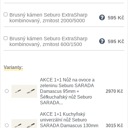
Nože Seburo SARADA
93
Brusný kámen Seburo ExtraSharp
595
Kč
Nože Seburo SUBAJA
kombinovaný, zrnitost 2000/5000
92
Nože Seburo HOKORI
37
Brusný kámen Seburo ExtraSharp
595
Kč
kombinovaný, zrnitost 600/1500
Nože Seburo HOGANI
20
Nože Seburo WEST
21
Varianty:
Nože Tojiro
AKCE 1+1 Nůž na ovoce a
zeleninu Seburo SARADA
Nože Tojiro Shippu
Damascus 95mm +
2970 Kč
2
Šéfkuchařský nůž Seburo
SARADA...
Nože Tojiro Zen
1
AKCE 1+1 Kuchyňský
Nože Samura
univerzální nůž Seburo
SARADA Damascus 130mm
3015 Kč