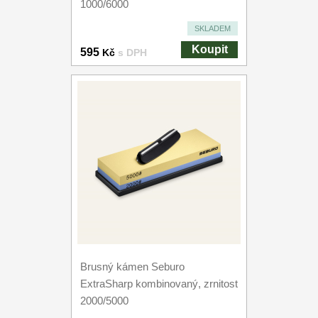
1000/6000
SKLADEM
Koupit
595
Kč
s DPH
Brusný kámen Seburo
ExtraSharp kombinovaný, zrnitost
2000/5000