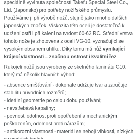
speciálně vyvinuta společností Takefu Special Steel Co.,
Ltd. (Japonsko) pro potřeby nožířského průmyslu.
Používáme ji při výrobě nožů, stejně jako mnoho dalších
japonských značek. Viskozita této oceli je dostatečná k
udržení ostří i při kalení na tvrdost 60-62 RC. Střední vrstva
tohoto nože je zhotovena z oceli VG-10, vyznačující se
vysokým obsahem uhlíku. Díky tomu má nůž
vynikající
krájecí vlastnosti – značnou ostrost i kvalitní řez
.
Rukojeti nožů jsou vyrobeny ze skelného laminátu G10,
který má několik hlavních výhod:
- absence smršťování - dokonale udržuje tvar a zaručuje
stabilitu původních rozměrů;
- ideální geometrie po celou dobu používání;
- nevstřebává kapaliny;
- pevnost, odolnost proti opotřebení a mechanickým
poškozením, odolnost proti nárazům;
- antikorozní vlastnosti - materiál se nebojí vlhkosti, nízkých