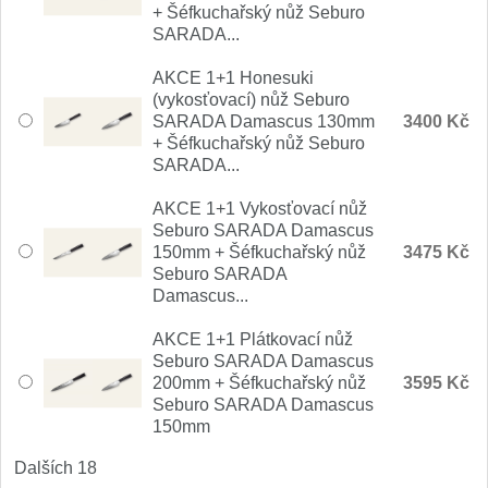
+ Šéfkuchařský nůž Seburo
Nože Samura MO-V
4
SARADA...
Nože Samura Bamboo
AKCE 1+1 Honesuki
1
(vykosťovací) nůž Seburo
SARADA Damascus 130mm
3400 Kč
Ostřiče nožů V-Sharp
+ Šéfkuchařský nůž Seburo
SARADA...
Brousky na nože
9
AKCE 1+1 Vykosťovací nůž
Seburo SARADA Damascus
Doplňky a díly
4
150mm + Šéfkuchařský nůž
3475 Kč
Seburo SARADA
Doprodej
Damascus...
11
AKCE 1+1 Plátkovací nůž
Dárky
4
Seburo SARADA Damascus
200mm + Šéfkuchařský nůž
3595 Kč
Seburo SARADA Damascus
Značky
4
150mm
Dalších 18