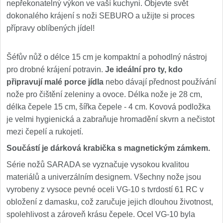
nepřekonatelný výkon ve vaší kuchyni. Objevte svět
dokonalého krájení s noži SEBURO a užijte si proces
přípravy oblíbených jídel!
Šéfův nůž o délce 15 cm je kompaktní a pohodlný nástroj
pro drobné krájení potravin.
Je ideální pro ty, kdo
připravují malé porce jídla
nebo dávají přednost používání
nože pro čištění zeleniny a ovoce. Délka nože je 28 cm,
délka čepele 15 cm, šířka čepele - 4 cm. Kovová podložka
je velmi hygienická a zabraňuje hromadění skvrn a nečistot
mezi čepelí a rukojetí.
Součástí je dárková krabička s magnetickým zámkem.
Série nožů SARADA se vyznačuje vysokou kvalitou
materiálů a univerzálním designem. Všechny nože jsou
vyrobeny z vysoce pevné oceli VG-10 s tvrdostí 61 RC v
obložení z damasku, což zaručuje jejich dlouhou životnost,
spolehlivost a zároveň krásu čepele. Ocel VG-10 byla