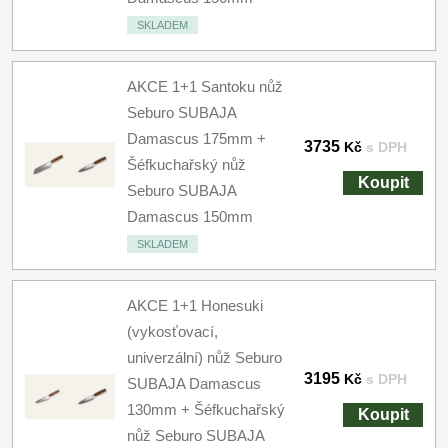
SKLADEM
AKCE 1+1 Santoku nůž
Seburo SUBAJA
Damascus 175mm +
3735
Kč
s DPH
Šéfkuchařský nůž
Koupit
Seburo SUBAJA
Damascus 150mm
SKLADEM
AKCE 1+1 Honesuki
(vykosťovací,
univerzální) nůž Seburo
3195
Kč
s DPH
SUBAJA Damascus
130mm + Šéfkuchařský
Koupit
nůž Seburo SUBAJA