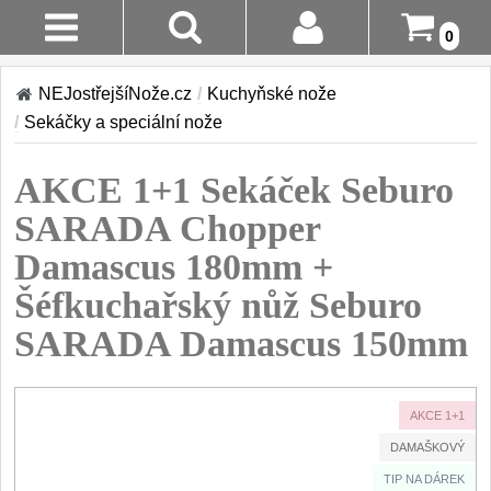
0
Stav
Akce!
NEJostřejšíNože.cz
/
Kuchyňské nože
Objednávky
/
Sekáčky a speciální nože
Kuchyňské nože
Login
AKCE 1+1 Sekáček Seburo
Sady kuchyňských nožů
9
Registrace
SARADA Chopper
Šéfkuchařské nože
30
Damascus 180mm +
Doručení A
Platba
Šéfkuchařský nůž Seburo
Univerzální nože
50
SARADA Damascus 150mm
Vrácení Do
Nože na ovoce a
zeleninu
14 Dnů
43
AKCE 1+1
Santoku nože
Reklamace
46
DAMAŠKOVÝ
Nože NAKIRI
Kontakty
TIP NA DÁREK
17