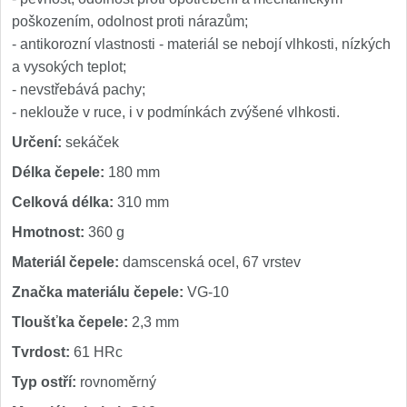
poškozením, odolnost proti nárazům;
- antikorozní vlastnosti - materiál se nebojí vlhkosti, nízkých
a vysokých teplot;
- nevstřebává pachy;
- neklouže v ruce, i v podmínkách zvýšené vlhkosti.
Určení:
sekáček
Délka čepele:
180 mm
Celková délka:
310 mm
Hmotnost:
360 g
Materiál čepele:
damscenská ocel, 67 vrstev
Značka materiálu čepele:
VG-10
Tloušťka čepele:
2,3 mm
Tvrdost:
61 HRc
Typ ostří:
rovnoměrný