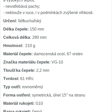
a vysokých teplot;
- nevstřebává pachy;
- neklouže v ruce, i v podmínkách zvýšené vlhkosti.
Určení:
šéfkuchařský
Délka čepele:
150 mm
Celková délka:
280 mm
Hmotnost:
210 g
Materiál čepele:
damscenská ocel, 67 vrstev
Značka materiálu čepele:
VG-10
Tloušťka čepele:
2,2 mm
Tvrdost:
61 HRc
Typ ostří:
rovnoměrný
Forma ostření:
symetrická, úhel 15° na stranu
Materiál rukojeti:
G10
Barva rukojeti:
černá