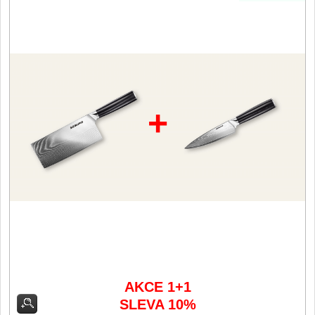
Filetovací nože
7
Nože na chleba
27
Vykosťovací nože
41
+
Steakové nože
2
Plátkovací nože
27
Porcovací nože
2
Sekáčky a speciální
nože
15
Japonské nože
AKCE 1+1
57
SLEVA 10%