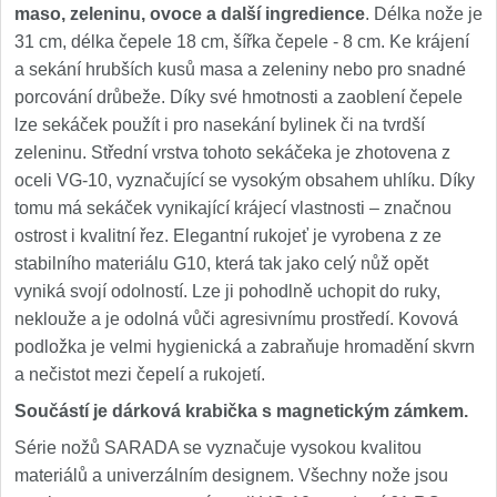
maso, zeleninu, ovoce a další ingredience
. Délka nože je
31 cm, délka čepele 18 cm, šířka čepele - 8 cm. Ke krájení
a sekání hrubších kusů masa a zeleniny nebo pro snadné
porcování drůbeže. Díky své hmotnosti a zaoblení čepele
lze sekáček použít i pro nasekání bylinek či na tvrdší
zeleninu. Střední vrstva tohoto sekáčeka je zhotovena z
oceli VG-10, vyznačující se vysokým obsahem uhlíku. Díky
tomu má sekáček vynikající krájecí vlastnosti – značnou
ostrost i kvalitní řez. Elegantní rukojeť je vyrobena z ze
stabilního materiálu G10, která tak jako celý nůž opět
vyniká svojí odolností. Lze ji pohodlně uchopit do ruky,
neklouže a je odolná vůči agresivnímu prostředí. Kovová
podložka je velmi hygienická a zabraňuje hromadění skvrn
a nečistot mezi čepelí a rukojetí.
Součástí je dárková krabička s magnetickým zámkem.
Série nožů SARADA se vyznačuje vysokou kvalitou
materiálů a univerzálním designem. Všechny nože jsou