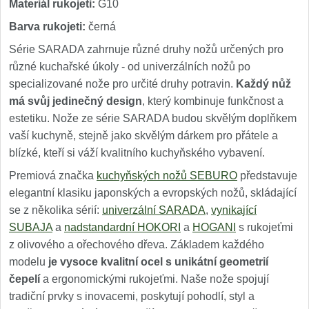
Materiál rukojeti:
G10
Barva rukojeti:
černá
Série SARADA zahrnuje různé druhy nožů určených pro
různé kuchařské úkoly - od univerzálních nožů po
specializované nože pro určité druhy potravin.
Každý nůž
má svůj jedinečný design
, který kombinuje funkčnost a
estetiku. Nože ze série SARADA budou skvělým doplňkem
vaší kuchyně, stejně jako skvělým dárkem pro přátele a
blízké, kteří si váží kvalitního kuchyňského vybavení.
Premiová značka
kuchyňských nožů SEBURO
představuje
elegantní klasiku japonských a evropských nožů, skládající
se z několika sérií:
univerzální SARADA
,
vynikající
SUBAJA
a
nadstandardní HOKORI
a
HOGANI
s rukojeťmi
z olivového a ořechového dřeva. Základem každého
modelu
je vysoce kvalitní ocel s unikátní geometrií
čepelí
a ergonomickými rukojeťmi. Naše nože spojují
tradiční prvky s inovacemi, poskytují pohodlí, styl a