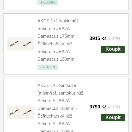
SKLADEM
AKCE 1+1 Nakiri nůž
Seburo SUBAJA
Damascus 175mm +
3915
Kč
s DPH
Šéfkuchařský nůž
Koupit
Seburo SUBAJA
Damascus 150mm
SKLADEM
AKCE 1+1 Kiritsuke
(mistr-šéf, santoku) nůž
Seburo SUBAJA
3790
Kč
s DPH
Damascus 180mm +
Šéfkuchařský nůž
Koupit
Seburo SUBAJA
Damascus 150mm