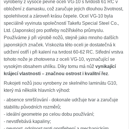
vyrobeny z vysoce pevné oceli VG-10 s tvrdostí 61 RC v
obložení z damasku, což zaručuje jejich dlouhou životnost,
spolehlivost a zároveň krásu čepele. Ocel VG-10 byla
speciálně vyvinuta společností Takefu Special Steel Co.,
Ltd. (Japonsko) pro potřeby nožířského průmyslu.
Používáme ji při výrobě nožů, stejně jako mnoho dalších
japonských značek. Viskozita této oceli je dostatečná k
udržení ostří i při kalení na tvrdost 60-62 RC. Střední vrstva
tohoto nože je zhotovena z oceli VG-10, vyznačující se
vysokým obsahem uhlíku. Díky tomu má nůž
vynikající
krájecí vlastnosti – značnou ostrost i kvalitní řez
.
Rukojeti nožů jsou vyrobeny ze skelného laminátu G10,
který má několik hlavních výhod:
- absence smršťování - dokonale udržuje tvar a zaručuje
stabilitu původních rozměrů;
- ideální geometrie po celou dobu používání;
- nevstřebává kapaliny;
- pevnost, odolnost proti opotřebení a mechanickým