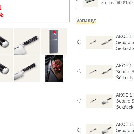
zrnitost 600/150
1
%
Varianty:
AKCE 1+1
Seburo 
Šéfkuch
AKCE 1+1
Seburo 
Šéfkuch
AKCE 1+1
Seburo 
Sekáček
AKCE 1+1
Seburo 