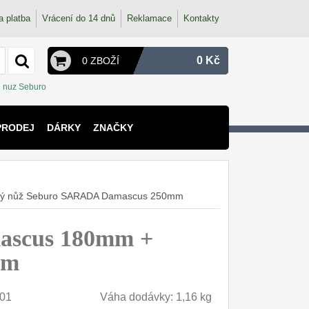
a platba
Vrácení do 14 dnů
Reklamace
Kontakty
0 Kč
0 ZBOŽÍ
nuz Seburo
PRODEJ
DÁRKY
ZNAČKY
ký nůž Seburo SARADA Damascus 250mm
ascus 180mm +
mm
01
Váha dodávky: 1,16 kg