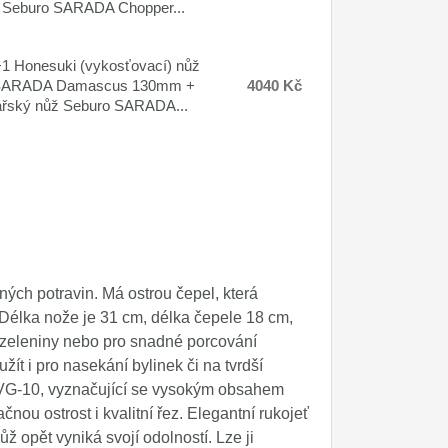
 Seburo SARADA Chopper...
 Honesuki (vykosťovací) nůž
SARADA Damascus 130mm +
4040 Kč
ařský nůž Seburo SARADA...
ných potravin. Má ostrou čepel, která
 Délka nože je 31 cm, délka čepele 18 cm,
a zeleniny nebo pro snadné porcování
ít i pro nasekání bylinek či na tvrdší
i VG-10, vyznačující se vysokým obsahem
čnou ostrost i kvalitní řez. Elegantní rukojeť
ůž opět vyniká svojí odolností. Lze ji