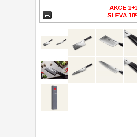
AKCE 1+
Kuchyňské příslušenství
2
SLEVA 10
Zavírací nože
Nože s pevnou čepelí
Speciální nože
Ostření nožů
Nože SEBURO
Nože Tojiro
Nože Samura
Ostřiče nožů V-Sharp
Doprodej
11
Dárky
4