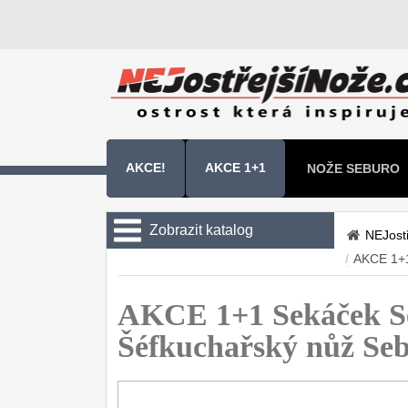
AKCE!
AKCE 1+1
NOŽE SEBURO
NOŽE SAMURA 
Zobrazit katalog
NEJost
/
AKCE 1+
Kuchyňské nože
Sady kuchyňských nožů
AKCE 1+1 Sekáček 
9
Šéfkuchařský nůž S
Šéfkuchařské nože
30
Univerzální nože
50