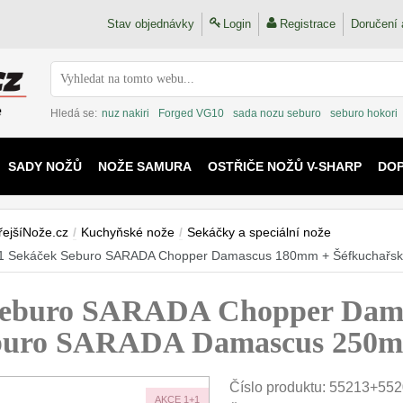
Stav objednávky
Login
Registrace
Doručení 
Hledá se:
nuz nakiri
Forged VG10
sada nozu seburo
seburo hokori
SADY NOŽŮ
NOŽE SAMURA
OSTŘIČE NOŽŮ V-SHARP
DO
KAIJU
řejšíNože.cz
/
Kuchyňské nože
/
Sekáčky a speciální nože
1 Sekáček Seburo SARADA Chopper Damascus 180mm + Šéfkuchařs
Seburo SARADA Chopper Dam
eburo SARADA Damascus 250
Číslo produktu:
55213+552
AKCE 1+1