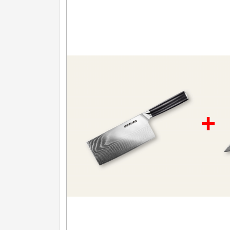
Nože na ovoce a zeleninu
43
Santoku nože
46
Nože NAKIRI
17
Filetovací nože
7
Nože na chleba
27
+
Vykosťovací nože
41
Steakové nože
2
Plátkovací nože
27
Porcovací nože
2
Sekáčky a speciální nože
15
Japonské nože
57