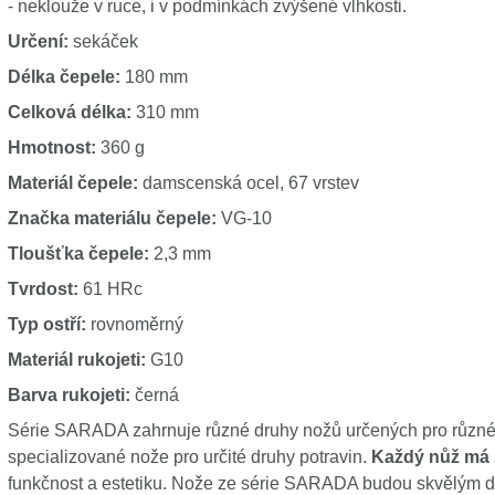
- neklouže v ruce, i v podmínkách zvýšené vlhkosti.
Určení:
sekáček
Délka čepele:
180 mm
Celková délka:
310 mm
Hmotnost:
360 g
Materiál čepele:
damscenská ocel, 67 vrstev
Značka materiálu čepele:
VG-10
Tloušťka čepele:
2,3 mm
Tvrdost:
61 HRc
Typ ostří:
rovnoměrný
Materiál rukojeti:
G10
Barva rukojeti:
černá
Série SARADA zahrnuje různé druhy nožů určených pro různé 
specializované nože pro určité druhy potravin.
Každý nůž má 
funkčnost a estetiku. Nože ze série SARADA budou skvělým d