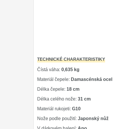
Značky
4
TECHNICKÉ CHARAKTERISTIKY
Čístá váha:
0,635 kg
Materiál čepele:
Damascénská ocel
Délka čepele:
18 cm
Délka celého nože:
31 cm
Materiál rukojeti:
G10
Nože podle použití:
Japonský nůž
V dárkovém balení:
Ano