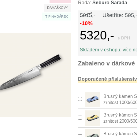
Řada:
Seburo Sarada
DAMAŠKOVÝ
5915,-
Ušetříte: 595,
TIP NA DÁREK
-10%
5320,-
s DPH
Skladem v eshopu:
více n
Zabaleno v dárkové 
Doporučené příslušenství
Brusný kámen S
zrnitost 1000/60
Brusný kámen S
zrnitost 2000/50
Brusný kámen S