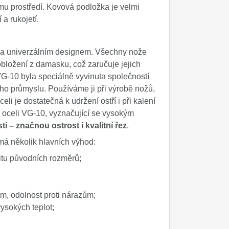
mu prostředí. Kovová podložka je velmi
a rukojetí.
 a univerzálním designem. Všechny nože
bložení z damasku, což zaručuje jejich
VG-10 byla speciálně vyvinuta společností
ého průmyslu. Používáme ji při výrobě nožů,
li je dostatečná k udržení ostří i při kalení
z oceli VG-10, vyznačující se vysokým
sti – značnou ostrost i kvalitní řez
.
má několik hlavních výhod:
litu původních rozměrů;
m, odolnost proti nárazům;
vysokých teplot;