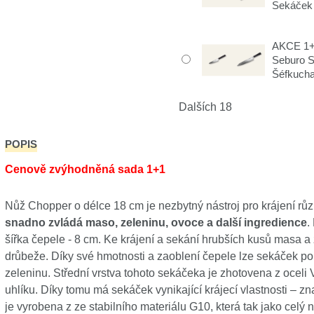
Sekáček
AKCE 1+1
Seburo 
Šéfkuch
Dalších 18
POPIS
Cenově zvýhodněná sada 1+1
Nůž Chopper o délce 18 cm je nezbytný nástroj pro krájení růz
snadno zvládá maso, zeleninu, ovoce a další ingredience
.
šířka čepele - 8 cm. Ke krájení a sekání hrubších kusů masa 
drůbeže. Díky své hmotnosti a zaoblení čepele lze sekáček použ
zeleninu. Střední vrstva tohoto sekáčeka je zhotovena z ocel
uhlíku. Díky tomu má sekáček vynikající krájecí vlastnosti – zna
je vyrobena z ze stabilního materiálu G10, která tak jako celý n