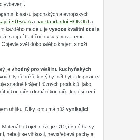
ho vybavení.
egantní klasiku japonských a evropských
kající SUBAJA
a
nadstandardní HOKORI
a
adem každého modelu
je vysoce kvalitní ocel s
e spojují tradiční prvky s inovacemi,
. Objevte svět dokonalého krájení s noži
erý je
vhodný pro většinu kuchyňských
ních typů nožů, který by měl být k dispozici v
je snadné krájení různých produktů, jako
ální kuchaře i domácí kuchaře, kteří si cení
hem uhlíku. Díky tomu má nůž
vynikající
 Materiál rukojeti nože je G10, černé barvy.
ní, nebojí se vlhkosti, nevstřebává pachy a