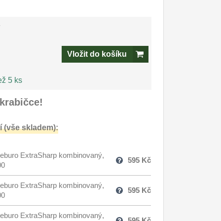
-
Vložit do košíku
ež 5 ks
krabičce!
 (vše skladem):
eburo ExtraSharp kombinovaný,
595
Kč
00
eburo ExtraSharp kombinovaný,
595
Kč
00
eburo ExtraSharp kombinovaný,
595
Kč