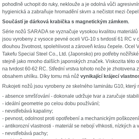
pohodlně uchopit do ruky, neklouže a je odolná vůči agresivní
hygienická a zabraňuje hromadění skvrn a nečistot mezi čepelí 
Součástí je dárková krabička s magnetickým zámkem.
Série nožů SARADA se vyznačuje vysokou kvalitou materiálů
jsou vyrobeny z vysoce pevné oceli VG-10 s tvrdostí 61 RC v o
dlouhou životnost, spolehlivost a zároveň krásu čepele. Ocel 
Takefu Special Steel Co., Ltd. (Japonsko) pro potřeby nožířsk
stejně jako mnoho dalších japonských značek. Viskozita této oce
na tvrdost 60-62 RC. Střední vrstva tohoto nože je zhotovena 
obsahem uhlíku. Díky tomu má nůž
vynikající krájecí vlastno
Rukojeti nožů jsou vyrobeny ze skelného laminátu G10, který 
- absence smršťování - dokonale udržuje tvar a zaručuje stabi
- ideální geometrie po celou dobu používání;
- nevstřebává kapaliny;
- pevnost, odolnost proti opotřebení a mechanickým poškození
- antikorozní vlastnosti - materiál se nebojí vlhkosti, nízkých a 
- nevstřebává pachy;