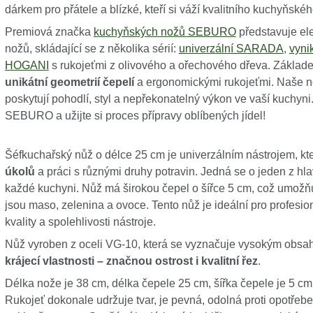
dárkem pro přátele a blízké, kteří si váží kvalitního kuchyňské
Premiová značka
kuchyňských nožů SEBURO
představuje el
nožů, skládající se z několika sérií:
univerzální SARADA
,
vyni
HOGANI
s rukojeťmi z olivového a ořechového dřeva. Zákl
unikátní geometrií čepelí
a ergonomickými rukojeťmi. Naše nož
poskytují pohodlí, styl a nepřekonatelný výkon ve vaší kuchyni
SEBURO a užijte si proces přípravy oblíbených jídel!
Šéfkuchařský nůž o délce 25 cm je univerzálním nástrojem, kt
úkolů
a práci s různými druhy potravin. Jedná se o jeden z hlav
každé kuchyni. Nůž má širokou čepel o šířce 5 cm, což umožňu
jsou maso, zelenina a ovoce. Tento nůž je ideální pro profesion
kvality a spolehlivosti nástroje.
Nůž vyroben z oceli VG-10, která se vyznačuje vysokým obsa
krájecí vlastnosti – značnou ostrost i kvalitní řez
.
Délka nože je 38 cm, délka čepele 25 cm, šířka čepele je 5 cm.
Rukojeť dokonale udržuje tvar, je pevná, odolná proti opotřebe