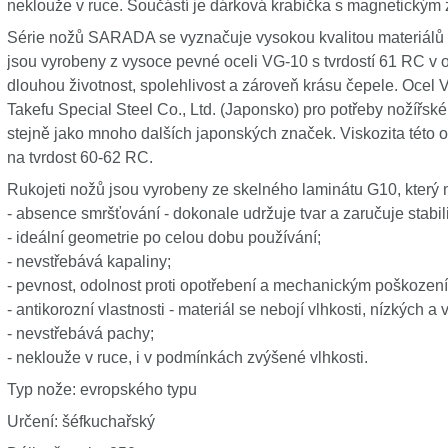
neklouže v ruce. Součástí je dárková krabička s magnetický
Série nožů SARADA se vyznačuje vysokou kvalitou materiálů
jsou vyrobeny z vysoce pevné oceli VG-10 s tvrdostí 61 RC v o
dlouhou životnost, spolehlivost a zároveň krásu čepele. Ocel 
Takefu Special Steel Co., Ltd. (Japonsko) pro potřeby nožířsk
stejně jako mnoho dalších japonských značek. Viskozita této oce
na tvrdost 60-62 RC.
Rukojeti nožů jsou vyrobeny ze skelného laminátu G10, který 
- absence smršťování - dokonale udržuje tvar a zaručuje stabi
- ideální geometrie po celou dobu používání;
- nevstřebává kapaliny;
- pevnost, odolnost proti opotřebení a mechanickým poškození
- antikorozní vlastnosti - materiál se nebojí vlhkosti, nízkých a 
- nevstřebává pachy;
- neklouže v ruce, i v podmínkách zvýšené vlhkosti.
Typ nože: evropského typu
Určení: šéfkuchařský