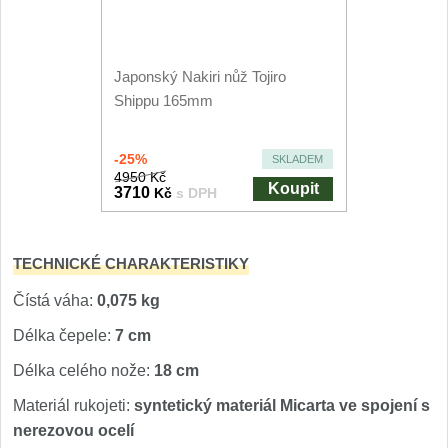
Nože Seburo SARADA
93
Nože Seburo SUBAJA
92
Japonský Nakiri nůž Tojiro
Shippu 165mm
Nože Seburo HOKORI
37
-25%
SKLADEM
Nože Seburo HOGANI
20
4950 Kč
Koupit
3710
Kč
s DPH
Nože Seburo WEST
21
TECHNICKÉ CHARAKTERISTIKY
Nože Tojiro
Čístá váha:
0,075 kg
Nože Tojiro Shippu
2
Délka čepele:
7 cm
Nože Tojiro Zen
Délka celého nože:
18 cm
1
Materiál rukojeti:
syntetický materiál Micarta ve spojení s
Nože Samura
nerezovou ocelí