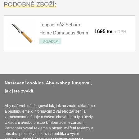
PODOBNÉ ZBOŽÍ:
Loupací nůž Seburo
1695
Kč
s DPH
Home Damascus 90mm
SKLADEM
Platba a dodávka
Nastavení cookies. Aby e-shop fungoval,
jak jste zvyklí.
Obchodní podmínky
Zasady zpracovani osobnich udaju
Aby náš web dál fungoval tak, jak ho znáte, ukládáme
a přistupujeme k informacím z vašeho zařízení a
Reklamační řád
zpracováváme údaje o vašem chování pro tyto účely:
Ukládání a/nebo přístup k informacím v zařízení,
O nožích
Personalizovaná reklama a obsah, měření reklamy a
obsahu, poznatky o okruzích publika a vývoj