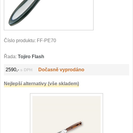
Filetovací nože
7
Nože na chleba
27
Vykosťovací nože
Číslo produktu:
FF-PE70
41
Steakové nože
Řada:
Tojiro Flash
2
Plátkovací nože
2590,-
Dočasně vyprodáno
s DPH
27
Nejlepší alternativy (vše skladem)
Porcovací nože
2
Sekáčky a speciální nože
15
Japonské nože
57