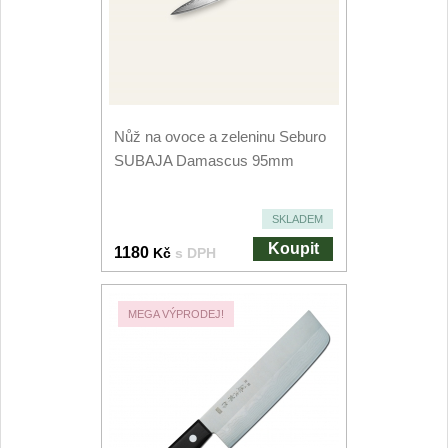
Kuchyňské příslušenství
2
Zavírací nože
Kapesní
6
Nůž na ovoce a zeleninu Seburo
SUBAJA Damascus 95mm
Taktické
3
Turistické
SKLADEM
7
Koupit
1180
Kč
s DPH
Speciální
4
MEGA VÝPRODEJ!
Nože s pevnou čepelí
Taktické
8
Outdoorové
10