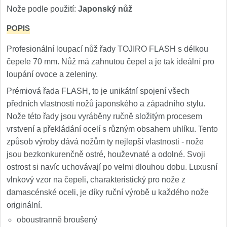
Nože Samura MO-V
Nože podle použití:
Japonský nůž
4
POPIS
Nože Samura Bamboo
1
Profesionální loupací nůž řady TOJIRO FLASH s délkou
Ostřiče nožů V-Sharp
čepele 70 mm. Nůž má zahnutou čepel a je tak ideální pro
loupání ovoce a zeleniny.
Brousky na nože
12
Prémiová řada FLASH, to je unikátní spojení všech
předních vlastností nožů japonského a západního stylu.
Doplňky a díly
6
Nože této řady jsou vyráběny ručně složitým procesem
vrstvení a překládání ocelí s různým obsahem uhlíku. Tento
Doprodej
11
způsob výroby dává nožům ty nejlepší vlastnosti - nože
jsou bezkonkurenčně ostré, houževnaté a odolné. Svoji
Dárky
ostrost si navíc uchovávají po velmi dlouhou dobu. Luxusní
4
vlnkový vzor na čepeli, charakteristický pro nože z
Značky
damascénské oceli, je díky ruční výrobě u každého nože
4
originální.
oboustranně broušený