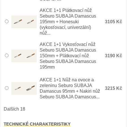
Nože Samura MO-V
4
AKCE 1+1 Plátkovací nůž
Seburo SUBAJA Damascus
Nože Samura Bamboo
1
195mm + Honesuki
3105 Kč
(vykosťovací, univerzální)
Ostřiče nožů V-Sharp
nůž...
AKCE 1+1 Vykosťovací nůž
Brousky na nože
12
Seburo SUBAJA Damascus
150mm + Plátkovací nůž
3190 Kč
Doplňky a díly
Seburo SUBAJA Damascus
6
195mm
Doprodej
11
AKCE 1+1 Nůž na ovoce a
zeleninu Seburo SUBAJA
3215 Kč
Dárky
Damascus 95mm + Nakiri nůž
4
Seburo SUBAJA Damascus...
Značky
Dalších 18
4
TECHNICKÉ CHARAKTERISTIKY