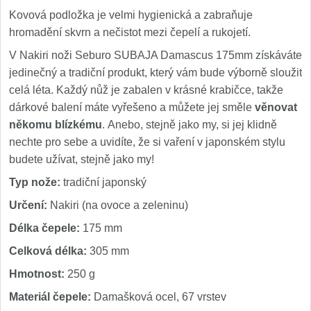
Kovová podložka je velmi hygienická a zabraňuje
hromadění skvrn a nečistot mezi čepelí a rukojetí.
V Nakiri noži Seburo SUBAJA Damascus 175mm získáváte
jedinečný a tradiční produkt, který vám bude výborně sloužit
celá léta. Každý nůž je zabalen v krásné krabičce, takže
dárkové balení máte vyřešeno a můžete jej směle
věnovat
někomu blízkému
. Anebo, stejně jako my, si jej klidně
nechte pro sebe a uvidíte, že si vaření v japonském stylu
budete užívat, stejně jako my!
Typ nože:
tradiční japonský
Určení:
Nakiri (na ovoce a zeleninu)
Délka čepele:
175 mm
Celková délka:
305 mm
Hmotnost:
250 g
Materiál čepele:
Damašková ocel, 67 vrstev