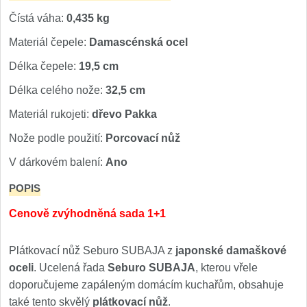
Čístá váha:
0,435 kg
Materiál čepele:
Damascénská ocel
Délka čepele:
19,5 cm
Délka celého nože:
32,5 cm
Materiál rukojeti:
dřevo Pakka
Nože podle použití:
Porcovací nůž
V dárkovém balení:
Ano
POPIS
Cenově zvýhodněná sada 1+1
Plátkovací nůž Seburo SUBAJA z
japonské damaškové
oceli
. Ucelená řada
Seburo SUBAJA
, kterou vřele
doporučujeme zapáleným domácím kuchařům, obsahuje
také tento skvělý
plátkovací nůž
.