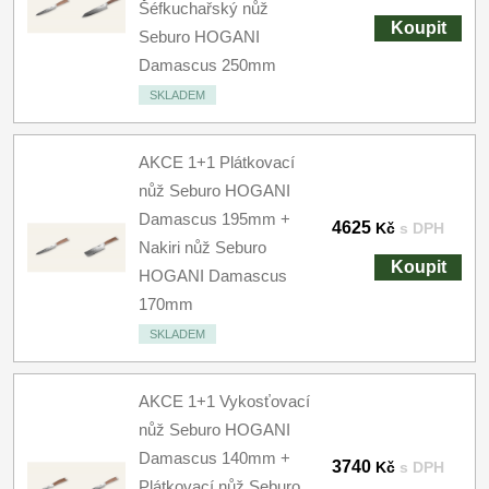
Šéfkuchařský nůž
Koupit
Seburo HOGANI
Damascus 250mm
SKLADEM
AKCE 1+1 Plátkovací
nůž Seburo HOGANI
Damascus 195mm +
4625
Kč
s DPH
Nakiri nůž Seburo
Koupit
HOGANI Damascus
170mm
SKLADEM
AKCE 1+1 Vykosťovací
nůž Seburo HOGANI
Damascus 140mm +
3740
Kč
s DPH
Plátkovací nůž Seburo