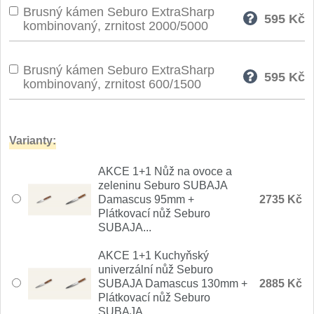
Brusný kámen Seburo ExtraSharp
Nože Seburo SARADA
595
Kč
93
kombinovaný, zrnitost 2000/5000
Nože Seburo SUBAJA
92
Brusný kámen Seburo ExtraSharp
595
Kč
Nože Seburo HOKORI
kombinovaný, zrnitost 600/1500
37
Nože Seburo HOGANI
20
Varianty:
Nože Seburo WEST
21
AKCE 1+1 Nůž na ovoce a
zeleninu Seburo SUBAJA
Nože Tojiro
Damascus 95mm +
2735 Kč
Plátkovací nůž Seburo
Nože Tojiro Shippu
2
SUBAJA...
Nože Tojiro Zen
AKCE 1+1 Kuchyňský
1
univerzální nůž Seburo
SUBAJA Damascus 130mm +
2885 Kč
Nože Samura
Plátkovací nůž Seburo
SUBAJA...