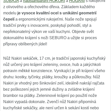
SUBAJA
a
nadstandardní HOKORI
a
HOGANI
s rukojeťmi
z olivového a ořechového dřeva. Základem každého
modelu
je vysoce kvalitní ocel s unikátní geometrií
čepelí
a ergonomickými rukojeťmi. Naše nože spojují
tradiční prvky s inovacemi, poskytují pohodlí, styl a
nepřekonatelný výkon ve vaší kuchyni. Objevte svět
dokonalého krájení s noži SEBURO a užijte si proces
přípravy oblíbených jídel!
Nůž Nakiri sekáček, 17 cm, je tradiční japonský kuchyňský
nůž určený pro krájení zeleniny, ovoce, hub a jakýchkoli
potravin měkké konzistence. Vynikající je při krájení všeho
druhu: kostky, tyčinky, plátky, kroužky a půlkroužky. Nůž
Nakiri je vhodný pro šinkování zelí, ideálně nakrájí rajčata
bez poškození jejich jemné dužiny a zvládne krájení
brambor na plátky. Zeleninové krájení po použití nože
Nakiri vypadá dokonale. Zvenčí nůž Nakiri připomíná
kuchyňské sekáčky, ale není určen k sekání kostí nebo