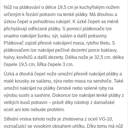
Nůž na plátkování o délce 19,5 cm je kuchyňským nožem
určeným k řezání potravin na tenké plátky. Má dlouhou a
úzkou čepel a pohodlnou rukojeť. K úzké čepeli se méně
přichytávají odřezané plátky. S pomocí plátkovače lze
snadno nakrájet šunku, sýr, salám a další potraviny.
Plátkovač zajistí přesné nakrájení masa, rybího filetu. S
plátkovačem lze nakrájet pečlivé dezertní porce baklavy,
halvy, kovřežů a další dezerty. Délka nože je 32,5 cm, délka
čepele 19,5 cm, šířka čepele 3 cm.
Úzká a dlouhá čepel nože umožní přesně nakrájet plátky a
malé kousky ze salámu, sýra nebo masa na sendviče. Také
umožní nakrájet na plátky čerstvé nebo solené ryby na
výrobu sushi a sashimi. Dokonce lze nakrájet tenké plátky z
velkých kusů potravin – právě díky nástroji z damašské
oceli ani toto nebude problém.
Střední vrstva tohoto nože je zhotovena z oceli VG-10,
vyznačující se vysokým obsahem uhlíku. Díky tomu má nůž