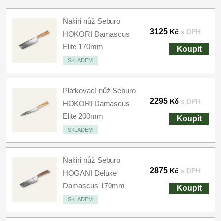
Nakiri nůž Seburo
3125
Kč
s DPH
HOKORI Damascus
Elite 170mm
Koupit
SKLADEM
Plátkovací nůž Seburo
2295
Kč
s DPH
HOKORI Damascus
Elite 200mm
Koupit
SKLADEM
Nakiri nůž Seburo
2875
Kč
s DPH
HOGANI Deluxe
Damascus 170mm
Koupit
SKLADEM