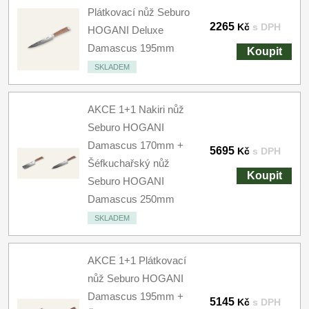
Plátkovací nůž Seburo
2265
Kč
s DPH
HOGANI Deluxe
Damascus 195mm
Koupit
SKLADEM
AKCE 1+1 Nakiri nůž
Seburo HOGANI
Damascus 170mm +
5695
Kč
s DPH
Šéfkuchařský nůž
Koupit
Seburo HOGANI
Damascus 250mm
SKLADEM
AKCE 1+1 Plátkovací
nůž Seburo HOGANI
Damascus 195mm +
5145
Kč
s DPH