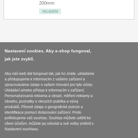
200mm
SKLADEM
Platba a dodávka
Nastavení cookies. Aby e-shop fungoval,
jak jste zvyklí.
Obchodní podmínky
Zasady zpracovani osobnich udaju
Aby náš web dál fungoval tak, jak ho znáte, ukládáme
a přistupujeme k informacím z vašeho zařízení a
Reklamační řád
zpracováváme údaje o vašem chování pro tyto účely:
Ukládání a/nebo přístup k informacím v zařízení,
O nožích
Personalizovaná reklama a obsah, měření reklamy a
obsahu, poznatky o okruzích publika a vývoj
produktů, Přesné údaje o geografické poloze a
Nastavení souborů cookies
identifikace pomocí dotazování zařízení. Proto
potřebujeme váš souhlas. Souhlas můžete udělit ke
všem účelům, můžete jej odvolat a své volby změnit v
Nastavení souhlasu.