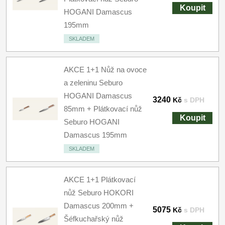
Koupit
HOGANI Damascus
195mm
SKLADEM
AKCE 1+1 Nůž na ovoce
a zeleninu Seburo
HOGANI Damascus
3240
Kč
s DPH
85mm + Plátkovací nůž
Koupit
Seburo HOGANI
Damascus 195mm
SKLADEM
AKCE 1+1 Plátkovací
nůž Seburo HOKORI
Damascus 200mm +
5075
Kč
s DPH
Šéfkuchařský nůž