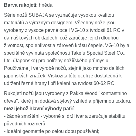
Barva rukojeti:
hnědá
Série nožů SUBAJA se vyznačuje vysokou kvalitou
materiálů a výrazným designem. Všechny nože jsou
vyrobeny z vysoce pevné oceli VG-10 s tvrdostí 61 RC v
damaškových obkladech, což zaručuje jejich dlouhou
životnost, spolehlivost a zároveň krásu čepele. VG-10 byla
speciálně vyvinuta společností Takefu Special Steel Co.,
Ltd. (Japonsko) pro potřeby nožířského průmyslu.
Používáme ji ve výrobě nožů, stejně jako mnoho dalších
japonských značek. Viskozita této oceli je dostatečná k
udržení řezné hrany i při kalení na tvrdost 60-62 RC.
Rukojeti nožů jsou vyrobeny z Pakka Wood "kontrastního
dřeva", které jim dodává stylový vzhled a příjemnou texturu,
mezi jehož hlavní výhody patří
:
- žádné smrštění - výborně si drží tvar a zaručuje stabilitu
původních rozměrů;
- ideální geometrie po celou dobu používání;