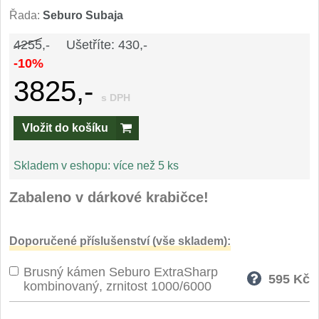
Speciální nože
Řada:
Seburo Subaja
4255,-
Ušetříte: 430,-
Vrhací nože
12
-10%
3825,-
Záchranářské
4
s DPH
Ostření nožů
Vložit do košíku
Ostřiče nožů
8
Skladem v eshopu:
více než 5 ks
Brusné kameny
Zabaleno v dárkové krabičce!
3
Doplňky a díly
4
Doporučené příslušenství (vše skladem):
Nože SEBURO
Brusný kámen Seburo ExtraSharp
595
Kč
kombinovaný, zrnitost 1000/6000
Sady nožů SEBURO
6