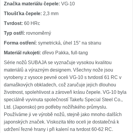
Značka materiálu čepele:
VG-10
Tloušťka čepele:
2,3 mm
Tvrdost:
60 HRc
Typ ostří:
rovnoměrný
Forma ostření:
symetrická, úhel 15° na stranu
Materiál rukojeti:
dřevo Pakka, full-tang
Série nožů SUBAJA se vyznačuje vysokou kvalitou
materiálů a výrazným designem. Všechny nože jsou
vyrobeny z vysoce pevné oceli VG-10 s tvrdostí 61 RC v
damaškových obkladech, což zaručuje jejich dlouhou
životnost, spolehlivost a zároveň krásu čepele. VG-10 byla
speciálně vyvinuta společností Takefu Special Steel Co.,
Ltd. (Japonsko) pro potřeby nožířského průmyslu.
Používáme ji ve výrobě nožů, stejně jako mnoho dalších
japonských značek. Viskozita této oceli je dostatečná k
udržení řezné hrany i při kalení na tvrdost 60-62 RC.