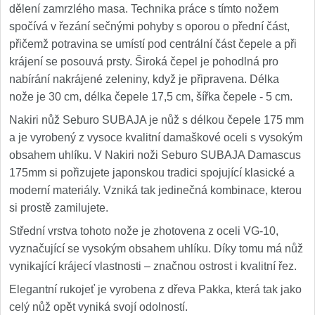
dělení zamrzlého masa. Technika práce s tímto nožem
spočívá v řezání sečnými pohyby s oporou o přední část,
přičemž potravina se umístí pod centrální část čepele a při
krájení se posouvá prsty. Široká čepel je pohodlná pro
nabírání nakrájené zeleniny, když je připravena. Délka
nože je 30 cm, délka čepele 17,5 cm, šířka čepele - 5 cm.
Nakiri nůž Seburo SUBAJA je nůž s délkou čepele 175 mm
a je vyrobený z vysoce kvalitní damaškové oceli s vysokým
obsahem uhlíku. V Nakiri noži Seburo SUBAJA Damascus
175mm si pořizujete japonskou tradici spojující klasické a
moderní materiály. Vzniká tak jedinečná kombinace, kterou
si prostě zamilujete.
Střední vrstva tohoto nože je zhotovena z oceli VG-10,
vyznačující se vysokým obsahem uhlíku. Díky tomu má nůž
vynikající krájecí vlastnosti – značnou ostrost i kvalitní řez.
Elegantní rukojeť je vyrobena z dřeva Pakka, která tak jako
celý nůž opět vyniká svojí odolností.