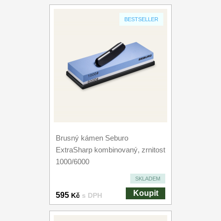
BESTSELLER
Brusný kámen Seburo
ExtraSharp kombinovaný, zrnitost
1000/6000
SKLADEM
Koupit
595
Kč
s DPH