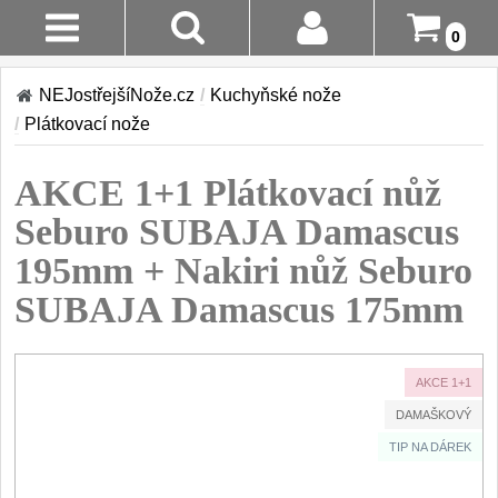
0
Stav
Akce!
NEJostřejšíNože.cz
/
Kuchyňské nože
Objednávky
/
Plátkovací nože
Kuchyňské nože
Login
AKCE 1+1 Plátkovací nůž
Sady kuchyňských nožů
9
Registrace
Seburo SUBAJA Damascus
Šéfkuchařské nože
30
195mm + Nakiri nůž Seburo
Doručení A
Platba
SUBAJA Damascus 175mm
Univerzální nože
50
Vrácení Do
Nože na ovoce a
zeleninu
14 Dnů
AKCE 1+1
43
DAMAŠKOVÝ
Santoku nože
Reklamace
46
TIP NA DÁREK
Nože NAKIRI
Kontakty
17