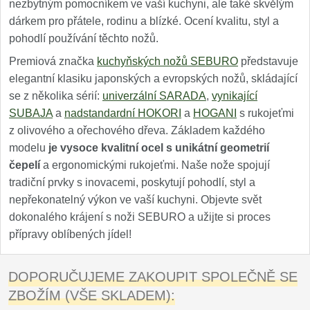
nezbytným pomocníkem ve vaší kuchyni, ale také skvělým
dárkem pro přátele, rodinu a blízké. Ocení kvalitu, styl a
pohodlí používání těchto nožů.
Premiová značka
kuchyňských nožů SEBURO
představuje
elegantní klasiku japonských a evropských nožů, skládající
se z několika sérií:
univerzální SARADA
,
vynikající
SUBAJA
a
nadstandardní HOKORI
a
HOGANI
s rukojeťmi
z olivového a ořechového dřeva. Základem každého
modelu
je vysoce kvalitní ocel s unikátní geometrií
čepelí
a ergonomickými rukojeťmi. Naše nože spojují
tradiční prvky s inovacemi, poskytují pohodlí, styl a
nepřekonatelný výkon ve vaší kuchyni. Objevte svět
dokonalého krájení s noži SEBURO a užijte si proces
přípravy oblíbených jídel!
DOPORUČUJEME ZAKOUPIT SPOLEČNĚ SE
ZBOŽÍM (VŠE SKLADEM):