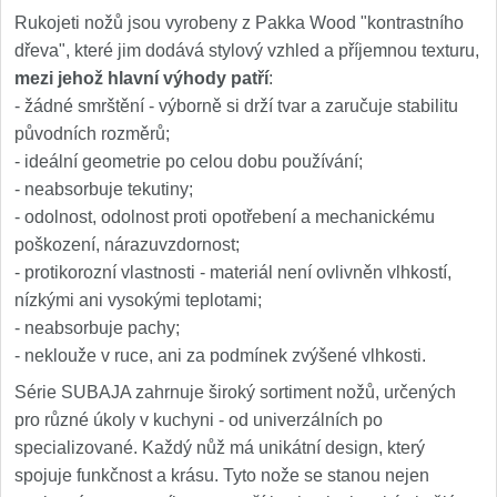
Rukojeti nožů jsou vyrobeny z Pakka Wood "kontrastního
dřeva", které jim dodává stylový vzhled a příjemnou texturu,
mezi jehož hlavní výhody patří
:
- žádné smrštění - výborně si drží tvar a zaručuje stabilitu
původních rozměrů;
- ideální geometrie po celou dobu používání;
- neabsorbuje tekutiny;
- odolnost, odolnost proti opotřebení a mechanickému
poškození, nárazuvzdornost;
- protikorozní vlastnosti - materiál není ovlivněn vlhkostí,
nízkými ani vysokými teplotami;
- neabsorbuje pachy;
- neklouže v ruce, ani za podmínek zvýšené vlhkosti.
Série SUBAJA zahrnuje široký sortiment nožů, určených
pro různé úkoly v kuchyni - od univerzálních po
specializované. Každý nůž má unikátní design, který
spojuje funkčnost a krásu. Tyto nože se stanou nejen