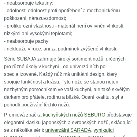
- neabsorbuje tekutiny;
- odolnost, odolnost proti opotřebení a mechanickému
poškození, nárazuvzdornost;
- protikorozní vlastnosti - materiál není ovlivněn vlhkostí,
nízkými ani vysokými teplotami;
- neabsorbuje pachy;
- neklouže v ruce, ani za podmínek zvýšené vlhkosti.
Série SUBAJA zahrnuje široký sortiment nožů, určených
pro různé úkoly v kuchyni - od univerzálních po
specializované. Každý nůž má unikátní design, který
spojuje funkčnost a krásu. Tyto nože se stanou nejen
nezbytným pomocníkem ve vaší kuchyni, ale také skvělým
dárkem pro přátele, rodinu a blízké. Ocení kvalitu, styl a
pohodlí používání těchto nožů.
Premiová značka
kuchyňských nožů SEBURO
představuje
elegantní klasiku japonských a evropských nožů, skládající
se z několika sérií:
univerzální SARADA
,
vynikající