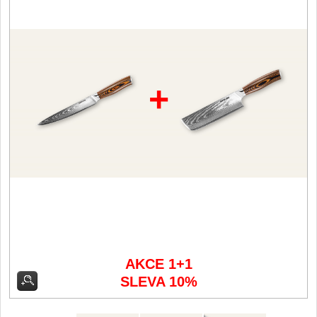
Filetovací nože
7
Nože na chleba
27
+
Vykosťovací nože
41
Steakové nože
2
Plátkovací nože
27
Porcovací nože
2
Sekáčky a speciální nože
15
AKCE 1+1
SLEVA 10%
Japonské nože
57