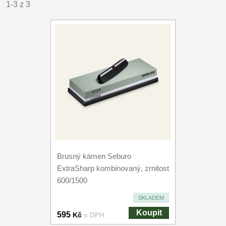
1-3 z 3
Brusný kámen Seburo
ExtraSharp kombinovaný, zrnitost
600/1500
SKLADEM
Koupit
595
Kč
s DPH