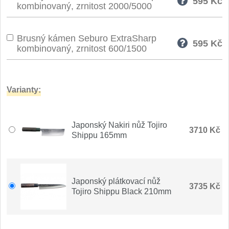
595
Kč
kombinovaný, zrnitost 2000/5000
Speciální nože
Vrhací nože
Brusný kámen Seburo ExtraSharp
12
595
Kč
kombinovaný, zrnitost 600/1500
Záchranářské
4
Ostření nožů
Varianty:
Ostřiče nožů
8
Japonský Nakiri nůž Tojiro
3710 Kč
Shippu 165mm
Brusné kameny
3
Doplňky a díly
4
Japonský plátkovací nůž
3735 Kč
Nože SEBURO
Tojiro Shippu Black 210mm
Sady nožů SEBURO
6