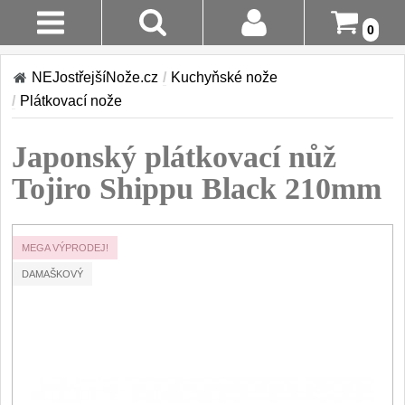
0
Stav
Akce!
NEJostřejšíNože.cz
/
Kuchyňské nože
Objednávky
/
Plátkovací nože
Kuchyňské nože
Login
Japonský plátkovací nůž
Sady kuchyňských nožů
9
Registrace
Tojiro Shippu Black 210mm
Šéfkuchařské nože
30
Doručení A
Platba
Univerzální nože
MEGA VÝPRODEJ!
50
DAMAŠKOVÝ
Vrácení Do
Nože na ovoce a
zeleninu
14 Dnů
43
Santoku nože
Reklamace
46
Nože NAKIRI
Kontakty
17