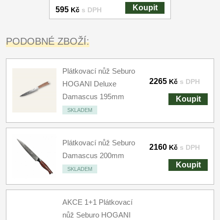
Koupit
595
Kč
s DPH
PODOBNÉ ZBOŽÍ:
Plátkovací nůž Seburo
2265
Kč
s DPH
HOGANI Deluxe
Damascus 195mm
Koupit
SKLADEM
Plátkovací nůž Seburo
2160
Kč
s DPH
Damascus 200mm
Koupit
SKLADEM
AKCE 1+1 Plátkovací
nůž Seburo HOGANI