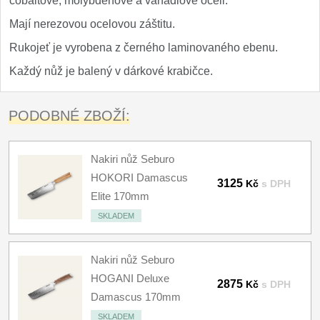
cobaltové, molybdenové a vanadiové oceli.
Nože Samura MO-V
4
Mají nerezovou ocelovou záštitu.
Nože Samura Bamboo
Rukojeť je vyrobena z černého laminovaného ebenu.
1
Každý nůž je balený v dárkové krabičce.
Ostřiče nožů V-Sharp
PODOBNÉ ZBOŽÍ:
Brousky na nože
9
Doplňky a díly
4
Nakiri nůž Seburo
HOKORI Damascus
3125
Kč
s DPH
Doprodej
11
Elite 170mm
SKLADEM
Dárky
4
Nakiri nůž Seburo
Značky
4
HOGANI Deluxe
2875
Kč
s DPH
Damascus 170mm
SKLADEM