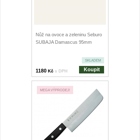
Kuchyňské příslušenství
2
Zavírací nože
Nůž na ovoce a zeleninu Seburo
Kapesní
6
SUBAJA Damascus 95mm
Taktické
3
SKLADEM
Turistické
Koupit
1180
Kč
s DPH
7
Speciální
4
MEGA VÝPRODEJ!
Nože s pevnou čepelí
Taktické
8
Outdoorové
10