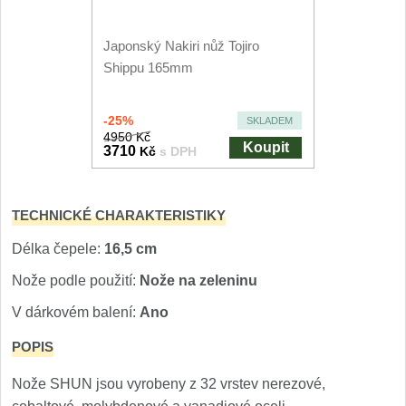
Nože Seburo SARADA
93
Japonský Nakiri nůž Tojiro
Nože Seburo SUBAJA
Shippu 165mm
92
Nože Seburo HOKORI
37
-25%
SKLADEM
4950 Kč
Koupit
Nože Seburo HOGANI
3710
Kč
s DPH
20
Nože Seburo WEST
21
TECHNICKÉ CHARAKTERISTIKY
Nože Tojiro
Délka čepele:
16,5 cm
Nože podle použití:
Nože na zeleninu
Nože Tojiro Shippu
2
V dárkovém balení:
Ano
Nože Tojiro Zen
1
POPIS
Nože Samura
Nože SHUN jsou vyrobeny z 32 vrstev nerezové,