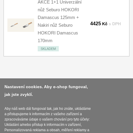
AKCE 1+1 Univerzální
nůž Seburo HOKORI
Damascus 125mm +
4425
Kč
s DPH
Nakiri nůž Seburo
HOKORI Damascus
170mm
SKLADEM
Platba a dodávka
Nastavení cookies. Aby e-shop fungoval,
jak jste zvyklí.
Obchodní podmínky
Zasady zpracovani osobnich udaju
Aby náš web dál fungoval tak, jak ho znáte, ukládáme
a přistupujeme k informacím z vašeho zařízení a
Reklamační řád
zpracováváme údaje o vašem chování pro tyto účely:
Ukládání a/nebo přístup k informacím v zařízení,
O nožích
Personalizovaná reklama a obsah, měření reklamy a