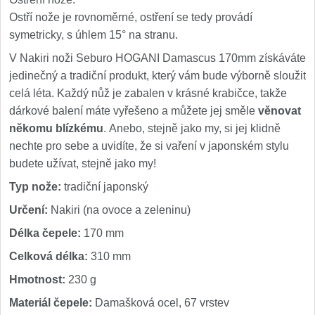
Ostří nože je rovnoměrné, ostření se tedy provádí
symetricky, s úhlem 15° na stranu.
V Nakiri noži Seburo HOGANI Damascus 170mm získáváte
jedinečný a tradiční produkt, který vám bude výborně sloužit
celá léta. Každý nůž je zabalen v krásné krabičce, takže
dárkové balení máte vyřešeno a můžete jej směle
věnovat
někomu blízkému
. Anebo, stejně jako my, si jej klidně
nechte pro sebe a uvidíte, že si vaření v japonském stylu
budete užívat, stejně jako my!
Typ nože:
tradiční japonský
Určení:
Nakiri (na ovoce a zeleninu)
Délka čepele:
170 mm
Celková délka:
310 mm
Hmotnost:
230 g
Materiál čepele:
Damašková ocel, 67 vrstev