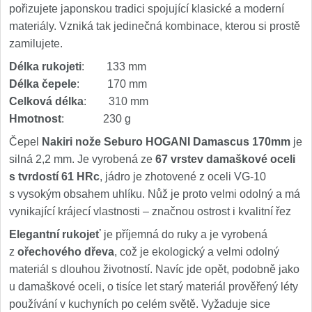
pořizujete japonskou tradici spojující klasické a moderní
materiály. Vzniká tak jedinečná kombinace, kterou si prostě
zamilujete.
Délka rukojeti
: 133 mm
Délka čepele
: 170 mm
Celková délka
: 310 mm
Hmotnost
: 230 g
Čepel
Nakiri nože Seburo HOGANI Damascus 170mm
je
silná 2,2 mm. Je vyrobená ze
67 vrstev damaškové oceli
s tvrdostí 61 HRc
, jádro je zhotovené z oceli VG-10
s vysokým obsahem uhlíku. Nůž je proto velmi odolný a má
vynikající krájecí vlastnosti – značnou ostrost i kvalitní řez
Elegantní rukojeť
je příjemná do ruky a je vyrobená
z
ořechového dřeva
, což je ekologický a velmi odolný
materiál s dlouhou životností. Navíc jde opět, podobně jako
u damaškové oceli, o tisíce let starý materiál prověřený léty
používání v kuchyních po celém světě. Vyžaduje sice