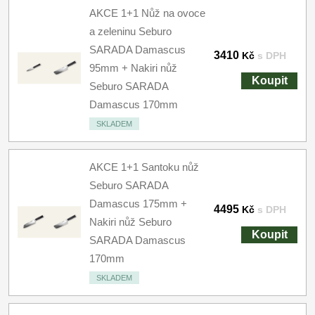
AKCE 1+1 Nůž na ovoce
a zeleninu Seburo
SARADA Damascus
3410
Kč
s DPH
95mm + Nakiri nůž
Koupit
Seburo SARADA
Damascus 170mm
SKLADEM
AKCE 1+1 Santoku nůž
Seburo SARADA
Damascus 175mm +
4495
Kč
s DPH
Nakiri nůž Seburo
Koupit
SARADA Damascus
170mm
SKLADEM