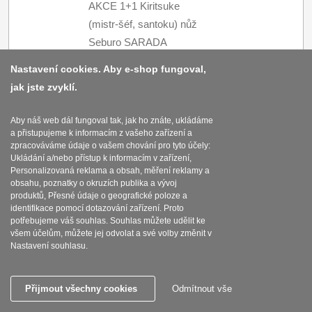
AKCE 1+1 Kiritsuke
(mistr-šéf, santoku) nůž
Seburo SARADA
4540
Kč
s DPH
Damascus 180mm +
Nastavení cookies. Aby e-shop fungoval,
Nakiri nůž Seburo
Koupit
jak jste zvyklí.
SARADA Damascus
170mm
Aby náš web dál fungoval tak, jak ho znáte, ukládáme
a přistupujeme k informacím z vašeho zařízení a
SKLADEM
zpracováváme údaje o vašem chování pro tyto účely:
Ukládání a/nebo přístup k informacím v zařízení,
Personalizovaná reklama a obsah, měření reklamy a
AKCE 1+1 Nakiri nůž
obsahu, poznatky o okruzích publika a vývoj
Seburo SARADA
produktů, Přesné údaje o geografické poloze a
identifikace pomocí dotazování zařízení. Proto
Damascus 170mm +
5125
Kč
s DPH
potřebujeme váš souhlas. Souhlas můžete udělit ke
Sekáček Seburo
všem účelům, můžete jej odvolat a své volby změnit v
Koupit
Nastavení souhlasu.
SARADA Chopper
Damascus 180mm
SKLADEM
Přijmout všechny cookies
Odmítnout vše