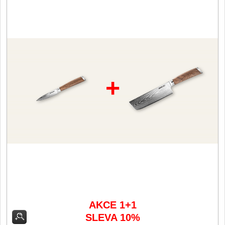
Filetovací nože
7
Nože na chleba
27
Vykosťovací nože
41
+
Steakové nože
2
Plátkovací nože
27
Porcovací nože
2
Sekáčky a speciální nože
15
Japonské nože
AKCE 1+1
57
SLEVA 10%