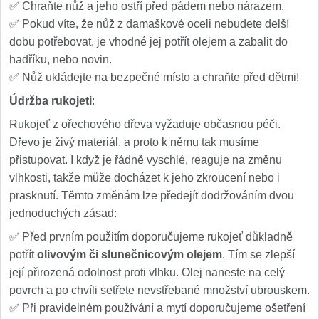
✅ Chraňte nůž a jeho ostří před pádem nebo nárazem.
✅ Pokud víte, že nůž z damaškové oceli nebudete delší
dobu potřebovat, je vhodné jej potřít olejem a zabalit do
hadříku, nebo novin.
✅ Nůž ukládejte na bezpečné místo a chraňte před dětmi!
Údržba rukojeti
:
Rukojeť z ořechového dřeva vyžaduje občasnou péči.
Dřevo je živý materiál, a proto k němu tak musíme
přistupovat. I když je řádně vyschlé, reaguje na změnu
vlhkosti, takže může docházet k jeho zkroucení nebo i
prasknutí. Těmto změnám lze předejít dodržováním dvou
jednoduchých zásad:
✅ Před prvním použitím doporučujeme rukojeť důkladně
potřít
olivovým či slunečnicovým olejem
. Tím se zlepší
její přirozená odolnost proti vlhku. Olej naneste na celý
povrch a po chvíli setřete nevstřebané množství ubrouskem.
✅ Při pravidelném používání a mytí doporučujeme ošetření