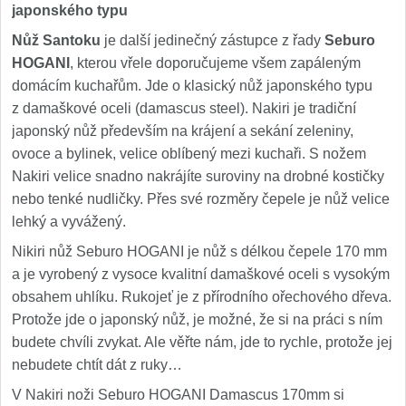
japonského typu
Nůž Santoku
je další jedinečný zástupce z řady
Seburo
HOGANI
, kterou vřele doporučujeme všem zapáleným
domácím kuchařům. Jde o klasický nůž japonského typu
z damaškové oceli (damascus steel). Nakiri je tradiční
japonský nůž především na krájení a sekání zeleniny,
ovoce a bylinek, velice oblíbený mezi kuchaři. S nožem
Nakiri velice snadno nakrájíte suroviny na drobné kostičky
nebo tenké nudličky. Přes své rozměry čepele je nůž velice
lehký a vyvážený.
Nikiri nůž Seburo HOGANI je nůž s délkou čepele 170 mm
a je vyrobený z vysoce kvalitní damaškové oceli s vysokým
obsahem uhlíku. Rukojeť je z přírodního ořechového dřeva.
Protože jde o japonský nůž, je možné, že si na práci s ním
budete chvíli zvykat. Ale věřte nám, jde to rychle, protože jej
nebudete chtít dát z ruky…
V Nakiri noži Seburo HOGANI Damascus 170mm si