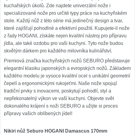
kuchařských úkolů. Zde najdete univerzální nože i
specializované nože pro určité typy práce na kuchyňském
stole. Každý nůž z této série má jedinečný design a tvar,
které zajišťují pohodlné a efektivní použití. Kupujete-li nože
z řady HOGANI, získáte nejen kvalitní nástroj pro přípravu
jídla, ale také ozdobu pro vaši kuchyni. Tyto nože budou
skvělým dárkem pro každého milovníka kulinářství.
Premiová značka kuchyňských nožů SEBURO představuje
elegantní klasiku japonských a evropských nožů. Základem
každého modelu je vysoce kvalitní ocel s unikátní geometrií
čepelí a ergonomickými rukojeťmi. Naše nože spojují
tradiční prvky s inovacemi, poskytují pohodlí, styl a
nepřekonatelný výkon ve vaší kuchyni. Objevte svět
dokonalého krájení s noži SEBURO a užijte si proces
přípravy vašich oblíbených jídel!
Nikiri nůž Seburo HOGANI Damascus 170mm