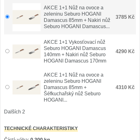
Nože Samura MO-V
4
AKCE 1+1 Nůž na ovoce a
zeleninu Seburo HOGANI
3785 Kč
Nože Samura Bamboo
Damascus 85mm + Nakiri nůž
1
Seburo HOGANI Damascus...
Ostřiče nožů V-Sharp
AKCE 1+1 Vykosťovací nůž
Seburo HOGANI Damascus
Brousky na nože
4290 Kč
9
140mm + Nakiri nůž Seburo
HOGANI Damascus 170mm
Doplňky a díly
4
AKCE 1+1 Nůž na ovoce a
zeleninu Seburo HOGANI
Doprodej
11
Damascus 85mm +
4310 Kč
Šéfkuchařský nůž Seburo
HOGANI...
Dárky
4
Dalších 2
Značky
4
TECHNICKÉ CHARAKTERISTIKY
Čístá váha:
0,300 kg