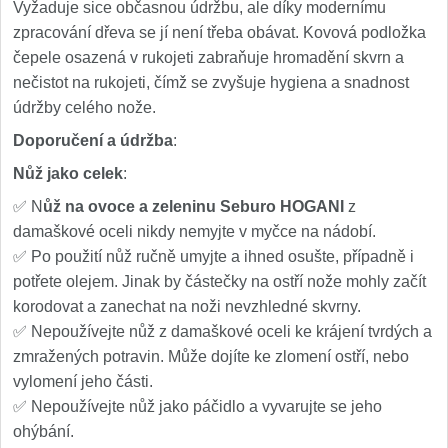
Vyžaduje sice občasnou údržbu, ale díky modernímu
zpracování dřeva se jí není třeba obávat. Kovová podložka
čepele osazená v rukojeti zabraňuje hromadění skvrn a
nečistot na rukojeti, čímž se zvyšuje hygiena a snadnost
údržby celého nože.
Doporučení a údržba
:
Nůž jako celek
:
✅ N
ůž na ovoce a zeleninu Seburo HOGANI
z
damaškové oceli nikdy nemyjte v myčce na nádobí.
✅ Po použití nůž ručně umyjte a ihned osušte, případně i
potřete olejem. Jinak by částečky na ostří nože mohly začít
korodovat a zanechat na noži nevzhledné skvrny.
✅ Nepoužívejte nůž z damaškové oceli ke krájení tvrdých a
zmražených potravin. Může dojíte ke zlomení ostří, nebo
vylomení jeho části.
✅ Nepoužívejte nůž jako páčidlo a vyvarujte se jeho
ohýbání.