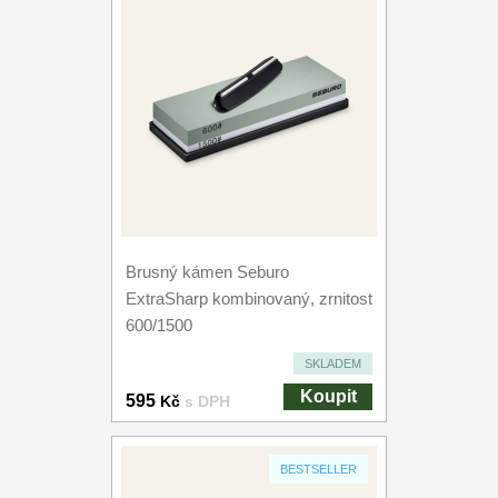
Brusný kámen Seburo
ExtraSharp kombinovaný, zrnitost
600/1500
SKLADEM
Koupit
595
Kč
s DPH
BESTSELLER