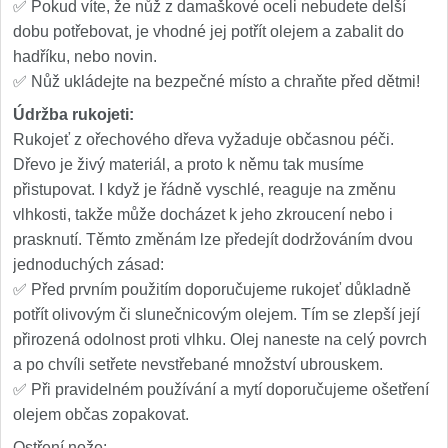
✅ Pokud víte, že nůž z damaškové oceli nebudete delší
dobu potřebovat, je vhodné jej potřít olejem a zabalit do
hadříku, nebo novin.
✅ Nůž ukládejte na bezpečné místo a chraňte před dětmi!
Údržba rukojeti:
Rukojeť z ořechového dřeva vyžaduje občasnou péči.
Dřevo je živý materiál, a proto k němu tak musíme
přistupovat. I když je řádně vyschlé, reaguje na změnu
vlhkosti, takže může docházet k jeho zkroucení nebo i
prasknutí. Těmto změnám lze předejít dodržováním dvou
jednoduchých zásad:
✅ Před prvním použitím doporučujeme rukojeť důkladně
potřít olivovým či slunečnicovým olejem. Tím se zlepší její
přirozená odolnost proti vlhku. Olej naneste na celý povrch
a po chvíli setřete nevstřebané množství ubrouskem.
✅ Při pravidelném používání a mytí doporučujeme ošetření
olejem občas zopakovat.
Ostření nože: