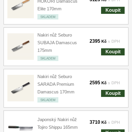
HOKORI Damascus
Elite 170mm
Koupit
SKLADEM
Nakiri nůž Seburo
2395
Kč
s DPH
SUBAJA Damascus
175mm
Koupit
SKLADEM
Nakiri nůž Seburo
2595
Kč
s DPH
SARADA Premium
Damascus 170mm
Koupit
SKLADEM
Japonský Nakiri nůž
3710
Kč
s DPH
Tojiro Shippu 165mm