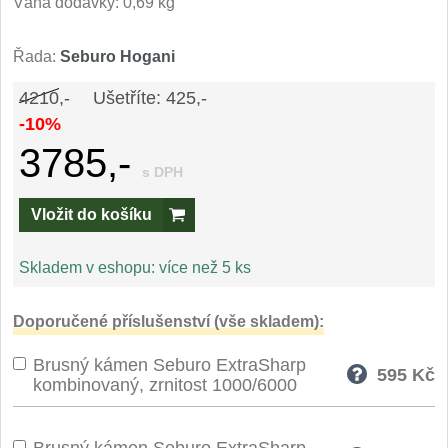
Váha dodávky: 0,69 kg
Speciální nože
Řada:
Seburo Hogani
Vrhací nože
12
4210,-
Ušetříte: 425,-
Záchranářské
-10%
4
3785,-
Ostření nožů
s DPH
Vložit do košíku
Ostřiče nožů
8
Brusné kameny
Skladem v eshopu:
více než 5 ks
3
Doplňky a díly
Doporučené příslušenství (vše skladem):
4
Brusný kámen Seburo ExtraSharp
Nože SEBURO
595
Kč
kombinovaný, zrnitost 1000/6000
Sady nožů SEBURO
6