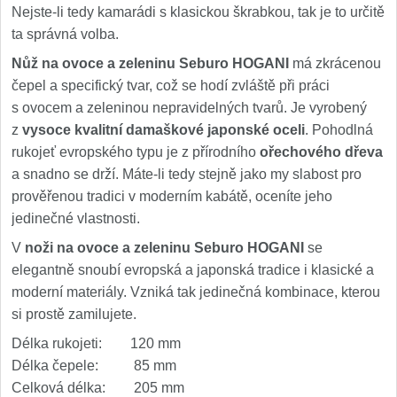
Nejste-li tedy kamarádi s klasickou škrabkou, tak je to určitě
ta správná volba.
Nůž na ovoce a zeleninu Seburo HOGANI
má zkrácenou
čepel a specifický tvar, což se hodí zvláště při práci
s ovocem a zeleninou nepravidelných tvarů. Je vyrobený
z
vysoce kvalitní damaškové japonské oceli
. Pohodlná
rukojeť evropského typu je z přírodního
ořechového dřeva
a snadno se drží. Máte-li tedy stejně jako my slabost pro
prověřenou tradici v moderním kabátě, oceníte jeho
jedinečné vlastnosti.
V
noži na ovoce a zeleninu Seburo HOGANI
se
elegantně snoubí evropská a japonská tradice i klasické a
moderní materiály. Vzniká tak jedinečná kombinace, kterou
si prostě zamilujete.
Délka rukojeti: 120 mm
Délka čepele: 85 mm
Celková délka: 205 mm