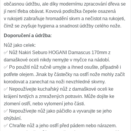
občasnou údržbu, ale díky modernímu zpracování dřeva se
jí není třeba obávat. Kovová podložka čepele osazená
v rukojeti zabraňuje hromadění skvrn a nečistot na rukojeti,
čímž se zvyšuje hygiena a snadnost údržby celého nože.
Doporučení a údržba
:
Nůž jako celek:
✅ Nůž Nakiri Seburo HOGANI Damascus 170mm z
damaškové oceli nikdy nemyjte v myčce na nádobí.
✅ Po použití nůž ručně umyjte a ihned osušte, případně i
potřete olejem. Jinak by částečky na ostří nože mohly začít
korodovat a zanechat na noži nevzhledné skvrny.
✅ Nepoužívejte kuchařský nůž z damaškové oceli ke
krájení tvrdých a zmražených potravin. Může dojíte ke
zlomení ostří, nebo vylomení jeho části.
✅ Nepoužívejte nůž jako páčidlo a vyvarujte se jeho
ohýbání.
✅ Chraňte nůž a jeho ostří před pádem nebo nárazem.