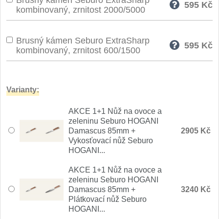
Brusný kámen Seburo ExtraSharp
595
Kč
Nože Seburo SARADA
kombinovaný, zrnitost 2000/5000
93
Nože Seburo SUBAJA
92
Brusný kámen Seburo ExtraSharp
595
Kč
kombinovaný, zrnitost 600/1500
Nože Seburo HOKORI
37
Nože Seburo HOGANI
20
Varianty:
Nože Seburo WEST
21
AKCE 1+1 Nůž na ovoce a
zeleninu Seburo HOGANI
Nože Tojiro
Damascus 85mm +
2905 Kč
Vykosťovací nůž Seburo
HOGANI...
Nože Tojiro Shippu
2
AKCE 1+1 Nůž na ovoce a
Nože Tojiro Zen
zeleninu Seburo HOGANI
1
Damascus 85mm +
3240 Kč
Plátkovací nůž Seburo
Nože Samura
HOGANI...