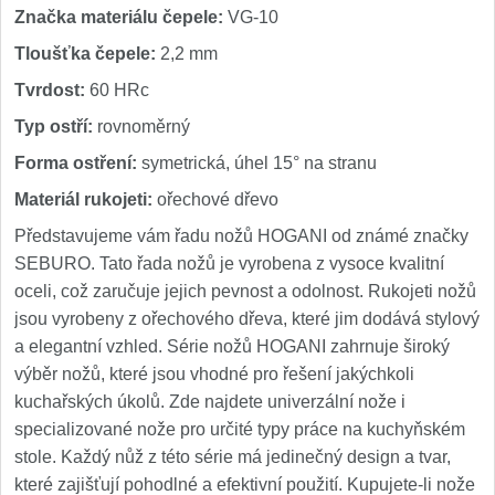
Značka materiálu čepele:
VG-10
Tloušťka čepele:
2,2 mm
Tvrdost:
60 HRc
Typ ostří:
rovnoměrný
Forma ostření:
symetrická, úhel 15° na stranu
Materiál rukojeti:
ořechové dřevo
Představujeme vám řadu nožů HOGANI od známé značky
SEBURO. Tato řada nožů je vyrobena z vysoce kvalitní
oceli, což zaručuje jejich pevnost a odolnost. Rukojeti nožů
jsou vyrobeny z ořechového dřeva, které jim dodává stylový
a elegantní vzhled. Série nožů HOGANI zahrnuje široký
výběr nožů, které jsou vhodné pro řešení jakýchkoli
kuchařských úkolů. Zde najdete univerzální nože i
specializované nože pro určité typy práce na kuchyňském
stole. Každý nůž z této série má jedinečný design a tvar,
které zajišťují pohodlné a efektivní použití. Kupujete-li nože