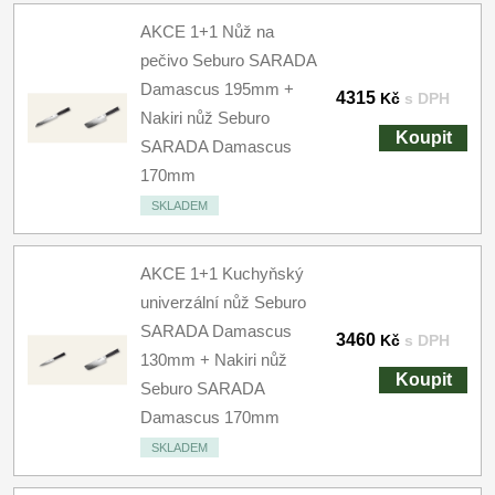
AKCE 1+1 Nůž na
pečivo Seburo SARADA
Damascus 195mm +
4315
Kč
s DPH
Nakiri nůž Seburo
Koupit
SARADA Damascus
170mm
SKLADEM
AKCE 1+1 Kuchyňský
univerzální nůž Seburo
SARADA Damascus
3460
Kč
s DPH
130mm + Nakiri nůž
Koupit
Seburo SARADA
Damascus 170mm
SKLADEM