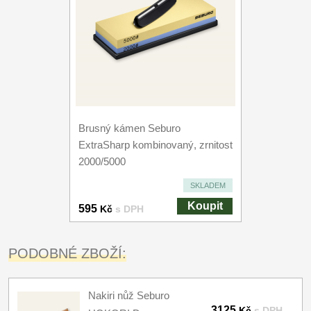
Brusný kámen Seburo
ExtraSharp kombinovaný, zrnitost
2000/5000
SKLADEM
Koupit
595
Kč
s DPH
PODOBNÉ ZBOŽÍ:
Nakiri nůž Seburo
3125
Kč
s DPH