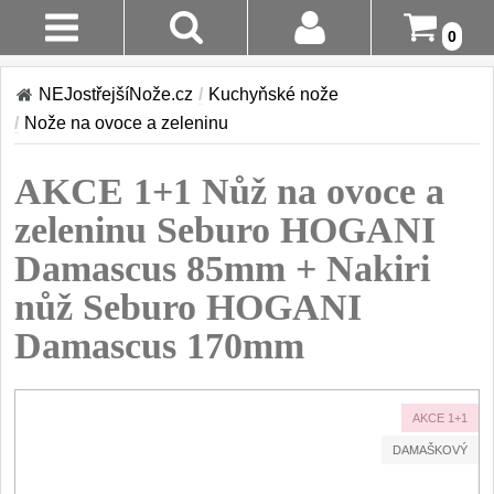
0
Stav
Akce!
NEJostřejšíNože.cz
/
Kuchyňské nože
Objednávky
/
Nože na ovoce a zeleninu
Kuchyňské nože
Login
AKCE 1+1 Nůž na ovoce a
Sady kuchyňských nožů
9
Registrace
zeleninu Seburo HOGANI
Šéfkuchařské nože
30
Damascus 85mm + Nakiri
Doručení A
Platba
nůž Seburo HOGANI
Univerzální nože
50
Damascus 170mm
Vrácení Do
Nože na ovoce a
zeleninu
14 Dnů
43
AKCE 1+1
Santoku nože
Reklamace
46
DAMAŠKOVÝ
Nože NAKIRI
Kontakty
17