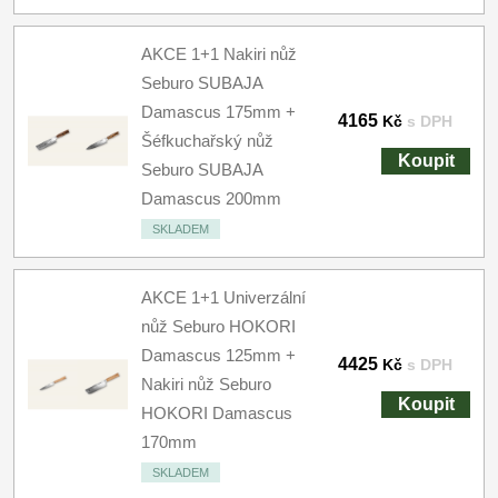
AKCE 1+1 Nakiri nůž
Seburo SUBAJA
Damascus 175mm +
4165
Kč
s DPH
Šéfkuchařský nůž
Koupit
Seburo SUBAJA
Damascus 200mm
SKLADEM
AKCE 1+1 Univerzální
nůž Seburo HOKORI
Damascus 125mm +
4425
Kč
s DPH
Nakiri nůž Seburo
Koupit
HOKORI Damascus
170mm
SKLADEM