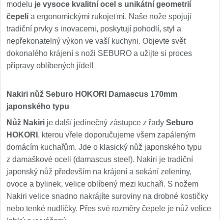
modelu
je vysoce kvalitní ocel s unikátní geometrií
čepelí
a ergonomickými rukojeťmi. Naše nože spojují
tradiční prvky s inovacemi, poskytují pohodlí, styl a
nepřekonatelný výkon ve vaší kuchyni. Objevte svět
dokonalého krájení s noži SEBURO a užijte si proces
přípravy oblíbených jídel!
Nakiri nůž Seburo HOKORI Damascus 170mm
japonského typu
Nůž Nakiri
je další jedinečný zástupce z řady
Seburo
HOKORI
, kterou vřele doporučujeme všem zapáleným
domácím kuchařům. Jde o klasický nůž japonského typu
z damaškové oceli (damascus steel). Nakiri je tradiční
japonský nůž především na krájení a sekání zeleniny,
ovoce a bylinek, velice oblíbený mezi kuchaři. S nožem
Nakiri velice snadno nakrájíte suroviny na drobné kostičky
nebo tenké nudličky. Přes své rozměry čepele je nůž velice