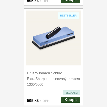
595
Kč
s DPH
BESTSELLER
Brusný kámen Seburo
ExtraSharp kombinovaný, zrnitost
1000/6000
SKLADEM
Koupit
595
Kč
s DPH