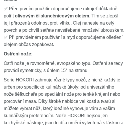
✅ Před prvním použitím doporučujeme rukojeť důkladně
potřít
olivovým či slunečnicovým olejem
. Tím se zlepší
její přirozená odolnost proti vlhku. Olej naneste na celý
povrch a po chvíli setřete nevstřebané množství ubrouskem.
✅ Při pravidelném používání a mytí doporučujeme ošetření
olejem občas zopakovat.
Ostření nože
:
Ostří nože je rovnoměrné, evropského typu. Ostření se tedy
provádí symetricky, s úhlem 15° na stranu.
Série HOKORI zahrnuje různé typy nožů, z nichž každý je
určen pro specifické kulinářské úkoly: od univerzálního
nože šéfkuchaře po speciální nože pro tenké krájení nebo
porcování masa. Díky široké nabídce velikostí a tvarů si
můžete vybrat nůž, který ideálně vyhovuje vám a vašim
kulinářským preferencím. Nože HOKORI nejsou jen
kuchyňské nástroje, jsou to díla umění vytvořená s láskou a