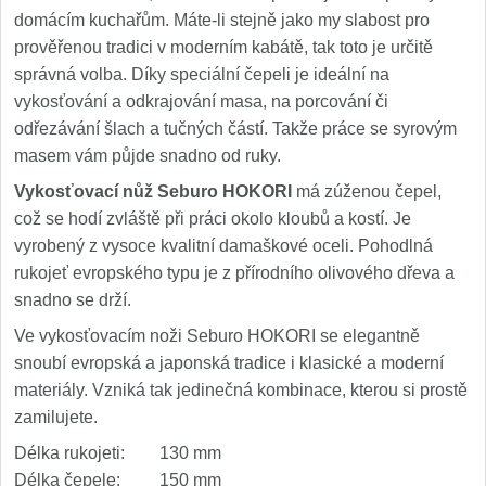
domácím kuchařům. Máte-li stejně jako my slabost pro
prověřenou tradici v moderním kabátě, tak toto je určitě
správná volba. Díky speciální čepeli je ideální na
vykosťování a odkrajování masa, na porcování či
odřezávání šlach a tučných částí. Takže práce se syrovým
masem vám půjde snadno od ruky.
Vykosťovací nůž Seburo HOKORI
má zúženou čepel,
což se hodí zvláště při práci okolo kloubů a kostí. Je
vyrobený z vysoce kvalitní damaškové oceli. Pohodlná
rukojeť evropského typu je z přírodního olivového dřeva a
snadno se drží.
Ve vykosťovacím noži Seburo HOKORI se elegantně
snoubí evropská a japonská tradice i klasické a moderní
materiály. Vzniká tak jedinečná kombinace, kterou si prostě
zamilujete.
Délka rukojeti: 130 mm
Délka čepele: 150 mm