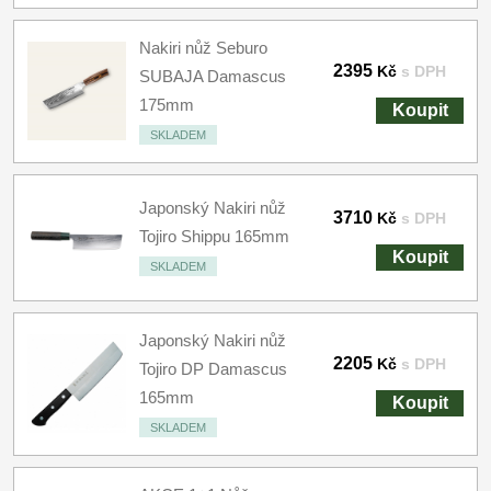
Nakiri nůž Seburo
2395
Kč
s DPH
SUBAJA Damascus
175mm
Koupit
SKLADEM
Japonský Nakiri nůž
3710
Kč
s DPH
Tojiro Shippu 165mm
Koupit
SKLADEM
Japonský Nakiri nůž
2205
Kč
s DPH
Tojiro DP Damascus
165mm
Koupit
SKLADEM