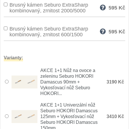
Brusný kámen Seburo ExtraSharp
Nože Seburo SARADA
595
Kč
93
kombinovaný, zrnitost 2000/5000
Nože Seburo SUBAJA
92
Brusný kámen Seburo ExtraSharp
595
Kč
Nože Seburo HOKORI
kombinovaný, zrnitost 600/1500
37
Nože Seburo HOGANI
20
Varianty:
Nože Seburo WEST
21
AKCE 1+1 Nůž na ovoce a
zeleninu Seburo HOKORI
Nože Tojiro
Damascus 90mm +
3190 Kč
Vykosťovací nůž Seburo
Nože Tojiro Shippu
2
HOKORI...
Nože Tojiro Zen
AKCE 1+1 Univerzální nůž
1
Seburo HOKORI Damascus
125mm + Vykosťovací nůž
3410 Kč
Nože Samura
Seburo HOKORI Damascus
150mm