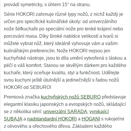
provádí symetricky, s úhlem 15° na stranu.
Série HOKORI zahrnuje různé typy nožů, z nichž každý je
určen pro specifické kulinářské úkoly: od univerzálního
nože šéfkuchaře po speciální nože pro tenké krájení nebo
porcování masa. Díky široké nabídce velikostí a tvarů si
můžete vybrat nůž, který ideálně vyhovuje vám a vašim
kulinářským preferencím. Nože HOKORI nejsou jen
kuchyňské nástroje, jsou to díla umění vytvořená s láskou a
péčí o váš komfort. Stanou se skvělým dárkem pro každého
kuchaře, který oceňuje kvalitu, styl a funkčnost. Udělejte
svou kuchyni ještě útulnější a jedinečnější s řadou nožů
HOKORI od SEBURO!
Premiová značka
kuchyňských nožů SEBURO
představuje
elegantní klasiku japonských a evropských nožů, skládající
se z několika sérií:
univerzální SARADA
,
vynikající
SUBAJA
a
nadstandardní HOKORI
a
HOGANI
s rukojeťmi
z olivového a ořechového dřeva. Základem každého