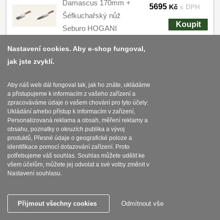
Damascus 170mm +
5695
Kč
s DPH
Šéfkuchařský nůž
Koupit
Seburo HOGANI
Damascus 250mm
Nastavení cookies. Aby e-shop fungoval,
SKLADEM
jak jste zvyklí.
AKCE 1+1 Honesuki
Aby náš web dál fungoval tak, jak ho znáte, ukládáme
a přistupujeme k informacím z vašeho zařízení a
(vykosťovací,
zpracováváme údaje o vašem chování pro tyto účely:
univerzální) nůž Seburo
Ukládání a/nebo přístup k informacím v zařízení,
3590
Personalizovaná reklama a obsah, měření reklamy a
Kč
s DPH
SUBAJA Damascus
obsahu, poznatky o okruzích publika a vývoj
130mm + Nakiri nůž
Koupit
produktů, Přesné údaje o geografické poloze a
identifikace pomocí dotazování zařízení. Proto
Seburo SUBAJA
potřebujeme váš souhlas. Souhlas můžete udělit ke
Damascus 175mm
všem účelům, můžete jej odvolat a své volby změnit v
Nastavení souhlasu.
SKLADEM
Přijmout všechny cookies
Odmítnout vše
AKCE 1+1 Kiritsuke
(mistr-šéf, santoku) nůž