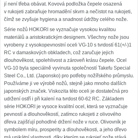
jí není třeba obávat. Kovová podložka čepele osazená
v rukojeti zabraňuje hromadění skvrn a nečistot na rukojeti,
čímž se zvyšuje hygiena a snadnost údržby celého nože.
Série nožů HOKORI se vyznačuje vysokou kvalitou
materiálů a aristokratickým designem. Všechny nože jsou
vyrobeny z vysokopevnostní oceli VG-10 s tvrdostí 61(+/-)1
RC v damaskových obkladech, což zaručuje jejich
dlouhověkost, spolehlivost a zároveň krásu čepele. Ocel
VG-10 byla speciálně vyvinuta společností Takefu Special
Steel Co., Ltd. (Japonsko) pro potřeby nožířského průmyslu.
Používáme ji ve výrobě nožů, stejně jako mnoho dalších
japonských značek. Viskozita této oceli je dostatečná pro
udržení ostří i při kalení na tvrdost 60-62 RC. Základem
série HOKORI je vysoce kvalitní ocel, která se vyznačuje
pevností a dlouhověkostí, zatímco rukojeti z olivového
dřeva zajišťují pohodlné držení nože v ruce. Olivovník je
symbolem míru, prosperity a dlouhověkosti, a jeho dřevo
má unikátní vlastnosti, díky kterým se rukojeť nože stává