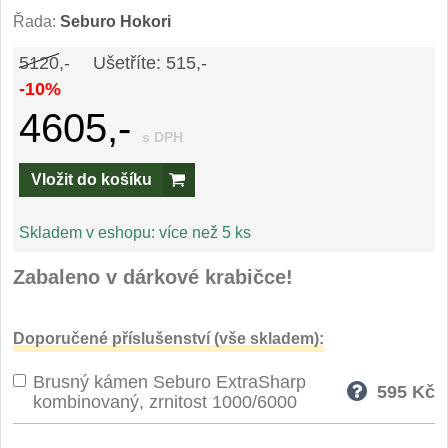
Speciální nože
Řada:
Seburo Hokori
5120,-
Ušetříte: 515,-
Vrhací nože
12
-10%
4605,-
Záchranářské
4
s DPH
Ostření nožů
Vložit do košíku
Ostřiče nožů
8
Skladem v eshopu:
více než 5 ks
Brusné kameny
Zabaleno v dárkové krabičce!
3
Doplňky a díly
4
Doporučené příslušenství (vše skladem):
Nože SEBURO
Brusný kámen Seburo ExtraSharp
595
Kč
kombinovaný, zrnitost 1000/6000
Sady nožů SEBURO
6