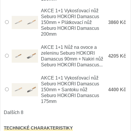
Nože Samura MO-V
4
AKCE 1+1 Vykosťovací nůž
Seburo HOKORI Damascus
Nože Samura Bamboo
1
150mm + Plátkovací nůž
3860 Kč
Seburo HOKORI Damascus
Ostřiče nožů V-Sharp
200mm
AKCE 1+1 Nůž na ovoce a
Brousky na nože
9
zeleninu Seburo HOKORI
4205 Kč
Damascus 90mm + Nakiri nůž
Doplňky a díly
Seburo HOKORI Damascus...
4
Doprodej
AKCE 1+1 Vykosťovací nůž
11
Seburo HOKORI Damascus
150mm + Santoku nůž
4400 Kč
Dárky
Seburo HOKORI Damascus
4
175mm
Značky
Dalších 8
4
TECHNICKÉ CHARAKTERISTIKY