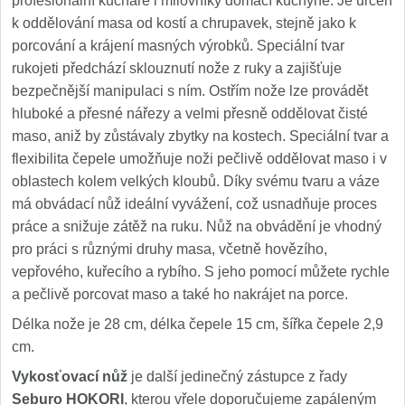
profesionální kuchaře i milovníky domácí kuchyně. Je určen
k oddělování masa od kostí a chrupavek, stejně jako k
porcování a krájení masných výrobků. Speciální tvar
rukojeti předchází sklouznutí nože z ruky a zajišťuje
bezpečnější manipulaci s ním. Ostřím nože lze provádět
hluboké a přesné nářezy a velmi přesně oddělovat čisté
maso, aniž by zůstávaly zbytky na kostech. Speciální tvar a
flexibilita čepele umožňuje noži pečlivě oddělovat maso i v
oblastech kolem velkých kloubů. Díky svému tvaru a váze
má obvádací nůž ideální vyvážení, což usnadňuje proces
práce a snižuje zátěž na ruku. Nůž na obvádění je vhodný
pro práci s různými druhy masa, včetně hovězího,
vepřového, kuřecího a rybího. S jeho pomocí můžete rychle
a pečlivě porcovat maso a také ho nakrájet na porce.
Délka nože je 28 cm, délka čepele 15 cm, šířka čepele 2,9
cm.
Vykosťovací nůž
je další jedinečný zástupce z řady
Seburo HOKORI
, kterou vřele doporučujeme zapáleným