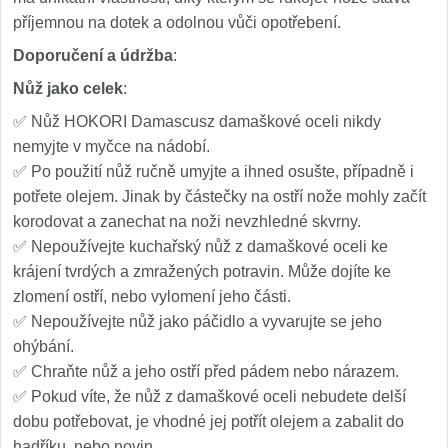
příjemnou na dotek a odolnou vůči opotřebení.
Doporučení a údržba
:
Nůž jako celek
:
✅ Nůž HOKORI Damascusz damaškové oceli nikdy
nemyjte v myčce na nádobí.
✅ Po použití nůž ručně umyjte a ihned osušte, případně i
potřete olejem. Jinak by částečky na ostří nože mohly začít
korodovat a zanechat na noži nevzhledné skvrny.
✅ Nepoužívejte kuchařský nůž z damaškové oceli ke
krájení tvrdých a zmražených potravin. Může dojíte ke
zlomení ostří, nebo vylomení jeho části.
✅ Nepoužívejte nůž jako páčidlo a vyvarujte se jeho
ohýbání.
✅ Chraňte nůž a jeho ostří před pádem nebo nárazem.
✅ Pokud víte, že nůž z damaškové oceli nebudete delší
dobu potřebovat, je vhodné jej potřít olejem a zabalit do
hadříku, nebo novin.