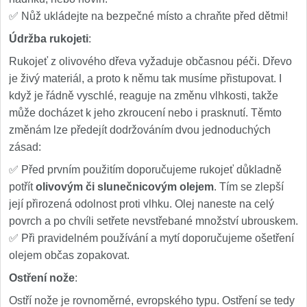
✅ Nůž ukládejte na bezpečné místo a chraňte před dětmi!
Údržba rukojeti
:
Rukojeť z olivového dřeva vyžaduje občasnou péči. Dřevo
je živý materiál, a proto k němu tak musíme přistupovat. I
když je řádně vyschlé, reaguje na změnu vlhkosti, takže
může docházet k jeho zkroucení nebo i prasknutí. Těmto
změnám lze předejít dodržováním dvou jednoduchých
zásad:
✅ Před prvním použitím doporučujeme rukojeť důkladně
potřít
olivovým či slunečnicovým olejem
. Tím se zlepší
její přirozená odolnost proti vlhku. Olej naneste na celý
povrch a po chvíli setřete nevstřebané množství ubrouskem.
✅ Při pravidelném používání a mytí doporučujeme ošetření
olejem občas zopakovat.
Ostření nože
:
Ostří nože je rovnoměrné, evropského typu. Ostření se tedy