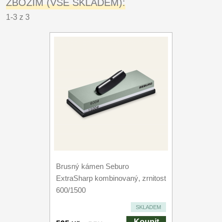
ZBOŽÍM (VŠE SKLADEM):
1-3 z 3
Brusný kámen Seburo
ExtraSharp kombinovaný, zrnitost
600/1500
SKLADEM
Koupit