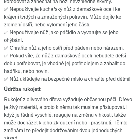
korodovat a zanechat na noži nevzhledné skvrny.
✅ Nepoužívejte kuchařský nůž z damaškové oceli ke
krájení tvrdých a zmražených potravin. Může dojíte ke
zlomení ostří, nebo vylomení jeho části.
✅ Nepoužívejte nůž jako páčidlo a vyvarujte se jeho
ohýbání.
✅ Chraňte nůž a jeho ostří před pádem nebo nárazem.
✅ Pokud víte, že nůž z damaškové oceli nebudete delší
dobu potřebovat, je vhodné jej potřít olejem a zabalit do
hadříku, nebo novin.
✅ Nůž ukládejte na bezpečné místo a chraňte před dětmi!
Údržba rukojeti
:
Rukojeť z olivového dřeva vyžaduje občasnou péči. Dřevo
je živý materiál, a proto k němu tak musíme přistupovat. I
když je řádně vyschlé, reaguje na změnu vlhkosti, takže
může docházet k jeho zkroucení nebo i prasknutí. Těmto
změnám lze předejít dodržováním dvou jednoduchých
zásad: