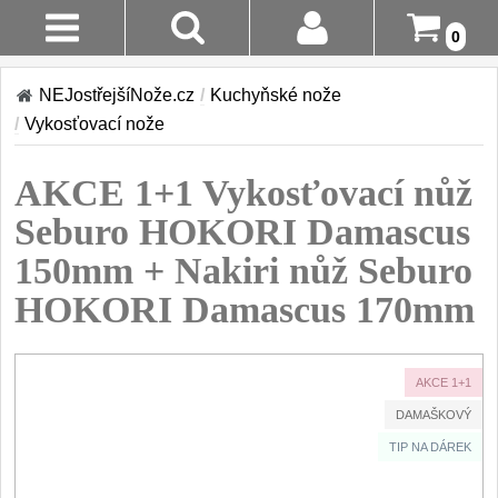
0
Stav
Akce!
NEJostřejšíNože.cz
/
Kuchyňské nože
Objednávky
/
Vykosťovací nože
Kuchyňské nože
Login
AKCE 1+1 Vykosťovací nůž
Sady kuchyňských nožů
9
Registrace
Seburo HOKORI Damascus
Šéfkuchařské nože
30
150mm + Nakiri nůž Seburo
Doručení A
Platba
HOKORI Damascus 170mm
Univerzální nože
50
Vrácení Do
Nože na ovoce a
zeleninu
14 Dnů
AKCE 1+1
43
DAMAŠKOVÝ
Santoku nože
Reklamace
46
TIP NA DÁREK
Nože NAKIRI
Kontakty
17