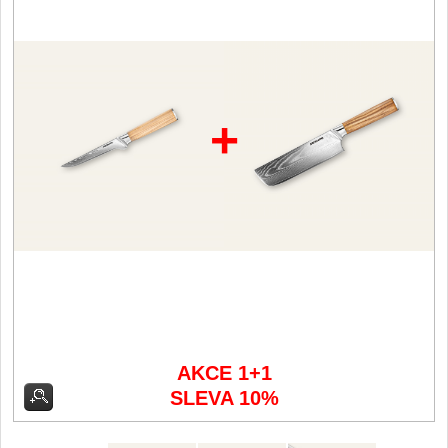
Filetovací nože
7
Nože na chleba
27
+
Vykosťovací nože
41
Steakové nože
2
Plátkovací nože
27
Porcovací nože
2
Sekáčky a speciální nože
15
AKCE 1+1
SLEVA 10%
Japonské nože
57