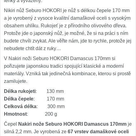
lehký a vyvážený.
Nikiri nůž Seburo HOKORI je nůž s délkou čepele 170 mm
a je vyrobený z vysoce kvalitní damaškové oceli s vysokým
obsahem uhlíku. Rukojeť je z přírodního olivového dřeva.
Protože jde o japonský nůž, je možné, že si na práci s ním
budete chvíli zvykat. Ale věřte nám, jde to rychle, protože jej
nebudete chtít dát z ruky…
V Nakiri noži Seburo HOKORI Damascus 170mm si
pořizujete japonskou tradici spojující klasické a moderní
materiály. Vzniká tak jedinečná kombinace, kterou si prostě
zamilujete.
Délka rukojeti
: 130 mm
Délka čepele
: 170 mm
Celková délka
: 300 mm
Hmotnost
: 200 g
Čepel
Nakiri nože Seburo HOKORI Damascus 170mm
je
silná 2,2 mm. Je vyrobená ze
67 vrstev damaškové oceli