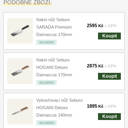
PODOBNÉ ZBOŽÍ:
Nakiri nůž Seburo
2595
Kč
s DPH
SARADA Premium
Damascus 170mm
Koupit
SKLADEM
Nakiri nůž Seburo
2875
Kč
s DPH
HOGANI Deluxe
Damascus 170mm
Koupit
SKLADEM
Vykosťovací nůž Seburo
1895
Kč
s DPH
HOGANI Deluxe
Damascus 140mm
Koupit
SKLADEM