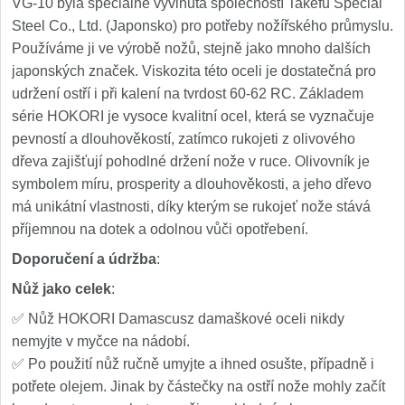
VG-10 byla speciálně vyvinuta společností Takefu Special
Steel Co., Ltd. (Japonsko) pro potřeby nožířského průmyslu.
Používáme ji ve výrobě nožů, stejně jako mnoho dalších
japonských značek. Viskozita této oceli je dostatečná pro
udržení ostří i při kalení na tvrdost 60-62 RC. Základem
série HOKORI je vysoce kvalitní ocel, která se vyznačuje
pevností a dlouhověkostí, zatímco rukojeti z olivového
dřeva zajišťují pohodlné držení nože v ruce. Olivovník je
symbolem míru, prosperity a dlouhověkosti, a jeho dřevo
má unikátní vlastnosti, díky kterým se rukojeť nože stává
příjemnou na dotek a odolnou vůči opotřebení.
Doporučení a údržba
:
Nůž jako celek
:
✅ Nůž HOKORI Damascusz damaškové oceli nikdy
nemyjte v myčce na nádobí.
✅ Po použití nůž ručně umyjte a ihned osušte, případně i
potřete olejem. Jinak by částečky na ostří nože mohly začít