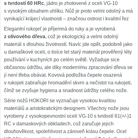
s tvrdostí 60 HRc
, jádro je zhotovené z oceli VG-10
s vysokým obsahem uhlíku. Nůž je proto velmi odolný a má
vynikající krájecí vlastnosti – značnou ostrost i kvalitní řez
Elegantní rukojeť je příjemná do ruky a je vyrobená
z olivového dřeva
, což je ekologický a velmi odolný
materiál s dlouhou životností. Navíc jde opět, podobně jako
u damaškové oceli, o tisíce let starý materiál prověřený léty
používání v kuchyních po celém světě. Vyžaduje sice
občasnou údržbu, ale díky modernímu zpracování dřeva se
jí není třeba obávat. Kovová podložka čepele osazená
v rukojeti zabraňuje hromadění skvrn a nečistot na rukojeti,
čímž se zvyšuje hygiena a snadnost údržby celého nože.
Série nožů HOKORI se vyznačuje vysokou kvalitou
materiálů a aristokratickým designem. Všechny nože jsou
vyrobeny z vysokopevnostní oceli VG-10 s tvrdostí 61(+/-)1
RC v damaskových obkladech, což zaručuje jejich
dlouhověkost, spolehlivost a zároveň krásu čepele. Ocel