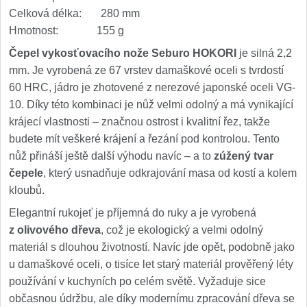
Celková délka: 280 mm
Hmotnost: 155 g
Čepel vykosťovacího nože Seburo HOKORI
je silná 2,2
mm. Je vyrobená ze 67 vrstev damaškové oceli s tvrdostí
60 HRC, jádro je zhotovené z nerezové japonské oceli VG-
10. Díky této kombinaci je nůž velmi odolný a má vynikající
krájecí vlastnosti – značnou ostrost i kvalitní řez, takže
budete mít veškeré krájení a řezání pod kontrolou. Tento
nůž přináší ještě další výhodu navíc – a to
zúžený tvar
čepele
, který usnadňuje odkrajování masa od kostí a kolem
kloubů.
Elegantní rukojeť je příjemná do ruky a je vyrobená
z olivového dřeva
, což je ekologický a velmi odolný
materiál s dlouhou životností. Navíc jde opět, podobně jako
u damaškové oceli, o tisíce let starý materiál prověřený léty
používání v kuchyních po celém světě. Vyžaduje sice
občasnou údržbu, ale díky modernímu zpracování dřeva se