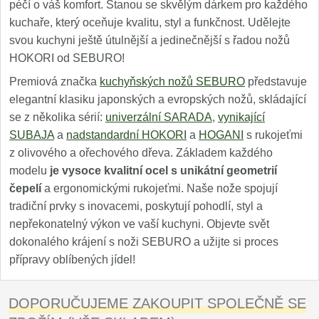
péčí o váš komfort. Stanou se skvělým dárkem pro každého
kuchaře, který oceňuje kvalitu, styl a funkčnost. Udělejte
svou kuchyni ještě útulnější a jedinečnější s řadou nožů
HOKORI od SEBURO!
Premiová značka
kuchyňských nožů SEBURO
představuje
elegantní klasiku japonských a evropských nožů, skládající
se z několika sérií:
univerzální SARADA
,
vynikající
SUBAJA
a
nadstandardní HOKORI
a
HOGANI
s rukojeťmi
z olivového a ořechového dřeva. Základem každého
modelu
je vysoce kvalitní ocel s unikátní geometrií
čepelí
a ergonomickými rukojeťmi. Naše nože spojují
tradiční prvky s inovacemi, poskytují pohodlí, styl a
nepřekonatelný výkon ve vaší kuchyni. Objevte svět
dokonalého krájení s noži SEBURO a užijte si proces
přípravy oblíbených jídel!
DOPORUČUJEME ZAKOUPIT SPOLEČNĚ SE