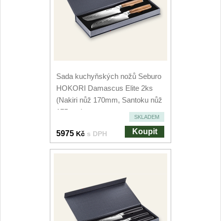
Kuchyňské příslušenství
2
Zavírací nože
Kapesní
6
Sada kuchyňských nožů Seburo
HOKORI Damascus Elite 2ks
Taktické
3
(Nakiri nůž 170mm, Santoku nůž
175mm)
Turistické
SKLADEM
7
Koupit
5975
Kč
s DPH
Speciální
4
Nože s pevnou čepelí
Taktické
8
Outdoorové
10