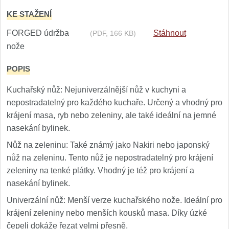
KE STAŽENÍ
Nože Samura MO-V
4
FORGED údržba
Stáhnout
(PDF, 166 KB)
Nože Samura Bamboo
nože
1
POPIS
Ostřiče nožů V-Sharp
Kuchařský nůž: Nejuniverzálnější nůž v kuchyni a
Brousky na nože
12
nepostradatelný pro každého kuchaře. Určený a vhodný pro
krájení masa, ryb nebo zeleniny, ale také ideální na jemné
Doplňky a díly
6
nasekání bylinek.
Nůž na zeleninu: Také známý jako Nakiri nebo japonský
Doprodej
11
nůž na zeleninu. Tento nůž je nepostradatelný pro krájení
zeleniny na tenké plátky. Vhodný je též pro krájení a
Dárky
4
nasekání bylinek.
Univerzální nůž: Menší verze kuchařského nože. Ideální pro
Značky
4
krájení zeleniny nebo menších kousků masa. Díky úzké
čepeli dokáže řezat velmi přesně.