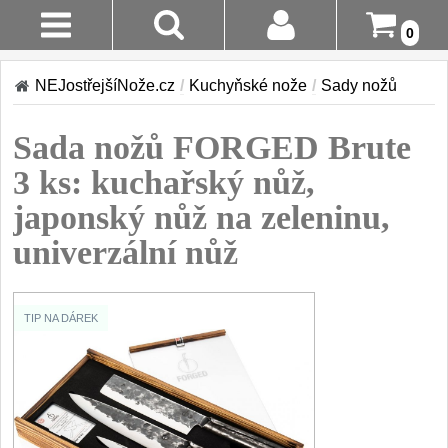
0
Stav
Akce!
NEJostřejšíNože.cz
/
Kuchyňské nože
/
Sady nožů
Objednávky
Kuchyňské nože
Sada nožů FORGED Brute
Login
Sady kuchyňských
3 ks: kuchařský nůž,
nožů
Registrace
9
japonský nůž na zeleninu,
Šéfkuchařské nože
univerzální nůž
Doručení A
30
Platba
Univerzální nože
50
Vrácení Do
TIP NA DÁREK
Nože na ovoce a
14 Dnů
zeleninu
43
Reklamace
Santoku nože
46
Kontakty