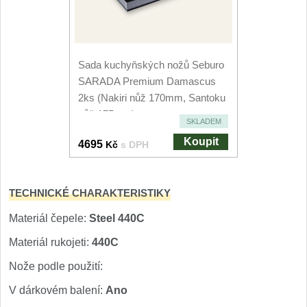
Nože Seburo SARADA
93
Nože Seburo SUBAJA
Sada kuchyňských nožů Seburo
92
SARADA Premium Damascus
Nože Seburo HOKORI
2ks (Nakiri nůž 170mm, Santoku
37
nůž 175mm)
SKLADEM
Nože Seburo HOGANI
20
Koupit
4695
Kč
s DPH
Nože Seburo WEST
21
TECHNICKÉ CHARAKTERISTIKY
Nože Tojiro
Materiál čepele:
Steel 440C
Nože Tojiro Shippu
2
Materiál rukojeti:
440C
Nože Tojiro Zen
Nože podle použití:
1
V dárkovém balení:
Ano
Nože Samura