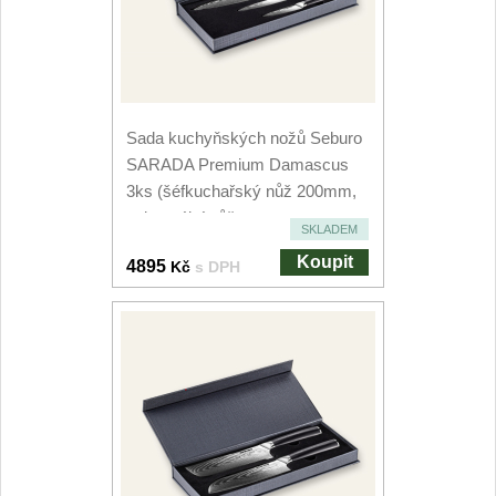
Speciální nože
Vrhací nože
12
Sada kuchyňských nožů Seburo
Záchranářské
4
SARADA Premium Damascus
3ks (šéfkuchařský nůž 200mm,
Ostření nožů
univerzální nůž...
SKLADEM
Koupit
Ostřiče nožů
4895
Kč
s DPH
8
Brusné kameny
3
Doplňky a díly
4
Nože SEBURO
Sady nožů SEBURO
6