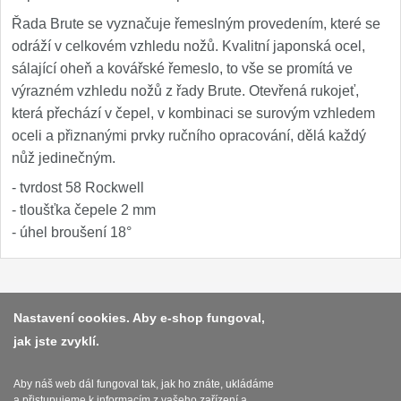
Řada Brute se vyznačuje řemeslným provedením, které se
odráží v celkovém vzhledu nožů. Kvalitní japonská ocel,
sálající oheň a kovářské řemeslo, to vše se promítá ve
výrazném vzhledu nožů z řady Brute. Otevřená rukojeť,
která přechází v čepel, v kombinaci se surovým vzhledem
oceli a přiznanými prvky ručního opracování, dělá každý
nůž jedinečným.
- tvrdost 58 Rockwell
- tloušťka čepele 2 mm
- úhel broušení 18°
Platba a dodávka
Nastavení cookies. Aby e-shop fungoval,
jak jste zvyklí.
Obchodní podmínky
Zasady zpracovani osobnich udaju
Aby náš web dál fungoval tak, jak ho znáte, ukládáme
a přistupujeme k informacím z vašeho zařízení a