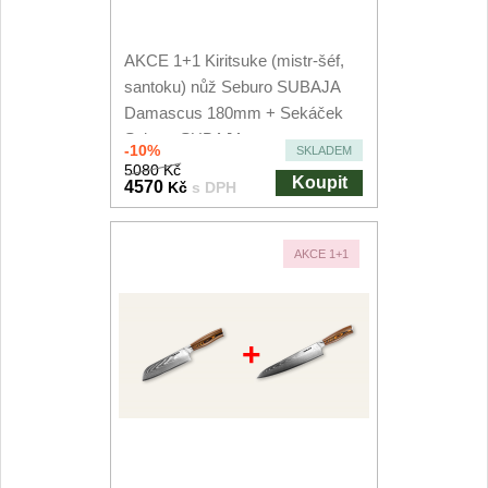
AKCE 1+1 Kiritsuke (mistr-šéf,
santoku) nůž Seburo SUBAJA
Damascus 180mm + Sekáček
Seburo SUBAJA...
-10%
SKLADEM
5080 Kč
Koupit
4570
Kč
s DPH
AKCE 1+1
+