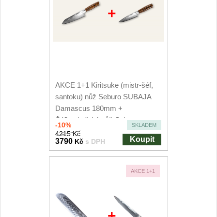
+
AKCE 1+1 Kiritsuke (mistr-šéf,
santoku) nůž Seburo SUBAJA
Damascus 180mm +
Šéfkuchařský nůž Seburo...
-10%
SKLADEM
4215 Kč
Koupit
3790
Kč
s DPH
AKCE 1+1
+