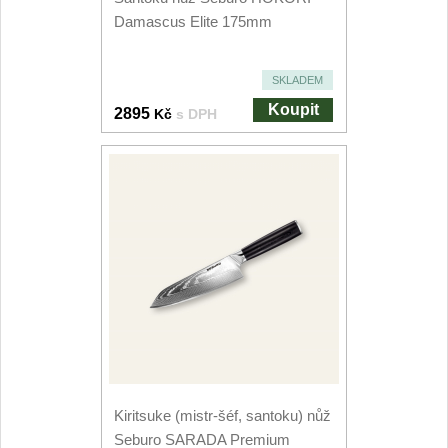
Kuchyňské příslušenství
Damascus Elite 175mm
2
Zavírací nože
SKLADEM
Koupit
2895
Kč
s DPH
Kapesní
6
Taktické
3
Turistické
7
Speciální
4
Nože s pevnou čepelí
Taktické
8
Kiritsuke (mistr-šéf, santoku) nůž
Outdoorové
9
Seburo SARADA Premium