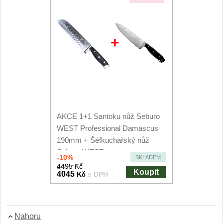
+
AKCE 1+1 Santoku nůž Seburo
WEST Professional Damascus
190mm + Šéfkuchařský nůž
Seburo WEST...
-10%
SKLADEM
4495 Kč
Koupit
4045
Kč
s DPH
Nahoru