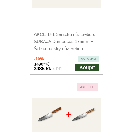
AKCE 1+1 Santoku nůž Seburo
SUBAJA Damascus 175mm +
Šéfkuchařský nůž Seburo
SUBAJA Damascus 200mm
-10%
SKLADEM
4430 Kč
Koupit
3985
Kč
s DPH
AKCE 1+1
+