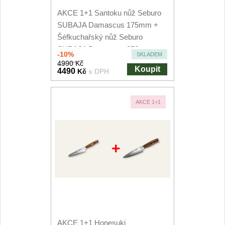
AKCE 1+1 Santoku nůž Seburo
SUBAJA Damascus 175mm +
Šéfkuchařský nůž Seburo
SUBAJA Damascus 250mm
-10%
SKLADEM
4990 Kč
Koupit
4490
Kč
s DPH
AKCE 1+1
+
AKCE 1+1 Honesuki