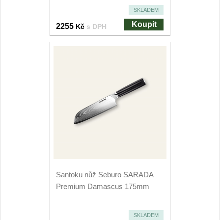
Nože Seburo SARADA
SKLADEM
93
Koupit
2255
Kč
s DPH
Nože Seburo SUBAJA
92
Nože Seburo HOKORI
37
Nože Seburo HOGANI
20
Nože Seburo WEST
21
Nože Tojiro
Nože Tojiro Shippu
2
Santoku nůž Seburo SARADA
Nože Tojiro Zen
1
Premium Damascus 175mm
Nože Samura
SKLADEM