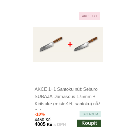
AKCE 1+1
+
AKCE 1+1 Santoku nůž Seburo
SUBAJA Damascus 175mm +
Kiritsuke (mistr-šéf, santoku) nůž
Seburo...
-10%
SKLADEM
4450 Kč
Koupit
4005
Kč
s DPH