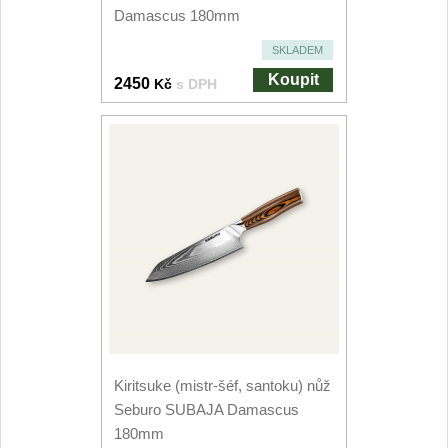
Damascus 180mm
Speciální nože
SKLADEM
Vrhací nože
12
Koupit
2450
Kč
s DPH
Záchranářské
4
Ostření nožů
Ostřiče nožů
8
Brusné kameny
3
Doplňky a díly
4
Nože SEBURO
Kiritsuke (mistr-šéf, santoku) nůž
Seburo SUBAJA Damascus
Sady nožů SEBURO
6
180mm