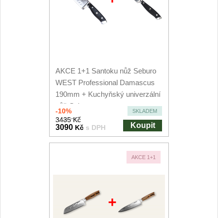
AKCE 1+1 Santoku nůž Seburo
WEST Professional Damascus
190mm + Kuchyňský univerzální
nůž Seburo...
-10%
SKLADEM
3435 Kč
Koupit
3090
Kč
s DPH
AKCE 1+1
+