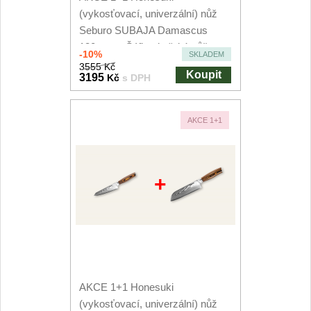
(vykosťovací, univerzální) nůž
Seburo SUBAJA Damascus
130mm + Šéfkuchařský nůž...
-10%
SKLADEM
3555 Kč
Koupit
3195
Kč
s DPH
AKCE 1+1
+
AKCE 1+1 Honesuki
(vykosťovací, univerzální) nůž