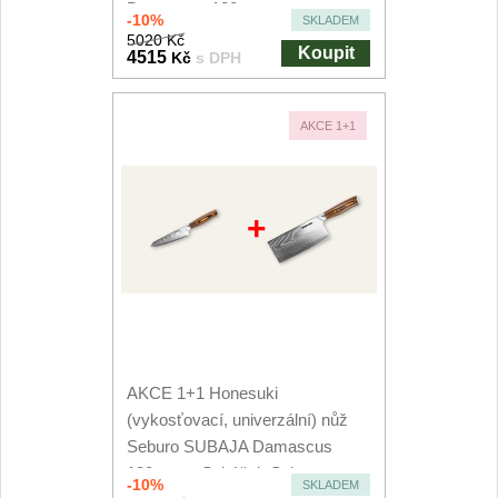
Damascus 180mm
-10%
SKLADEM
5020 Kč
Koupit
4515
Kč
s DPH
AKCE 1+1
+
AKCE 1+1 Honesuki
(vykosťovací, univerzální) nůž
Seburo SUBAJA Damascus
130mm + Sekáček Seburo...
-10%
SKLADEM