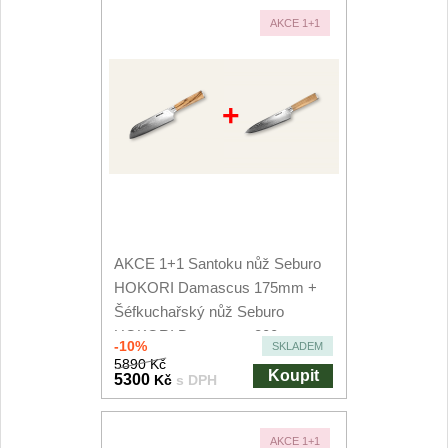
AKCE 1+1
+
AKCE 1+1 Santoku nůž Seburo
HOKORI Damascus 175mm +
Šéfkuchařský nůž Seburo
HOKORI Damascus 200mm
-10%
SKLADEM
5890 Kč
Koupit
5300
Kč
s DPH
AKCE 1+1