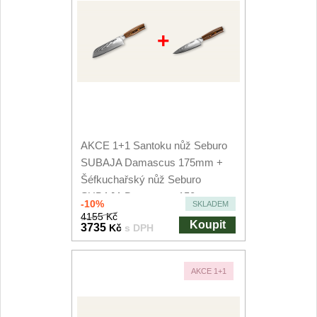
+
AKCE 1+1 Santoku nůž Seburo
SUBAJA Damascus 175mm +
Šéfkuchařský nůž Seburo
SUBAJA Damascus 150mm
-10%
SKLADEM
4155 Kč
Koupit
3735
Kč
s DPH
AKCE 1+1