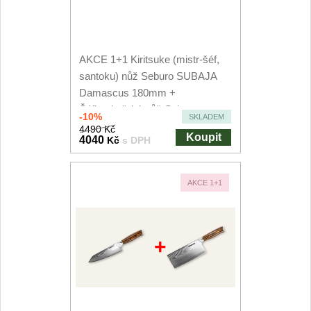
AKCE 1+1 Kiritsuke (mistr-šéf,
santoku) nůž Seburo SUBAJA
Damascus 180mm +
Šéfkuchařský nůž Seburo...
-10%
SKLADEM
4490 Kč
Koupit
4040
Kč
s DPH
AKCE 1+1
+