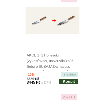
+
AKCE 1+1 Honesuki
(vykosťovací, univerzální) nůž
Seburo SUBAJA Damascus
130mm + Šéfkuchařský nůž...
-10%
SKLADEM
3830 Kč
Koupit
3445
Kč
s DPH
AKCE 1+1