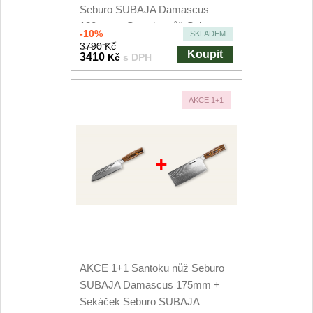
Seburo SUBAJA Damascus
130mm + Santoku nůž Seburo...
-10%
SKLADEM
3790 Kč
Koupit
3410
Kč
s DPH
AKCE 1+1
+
AKCE 1+1 Santoku nůž Seburo
SUBAJA Damascus 175mm +
Sekáček Seburo SUBAJA