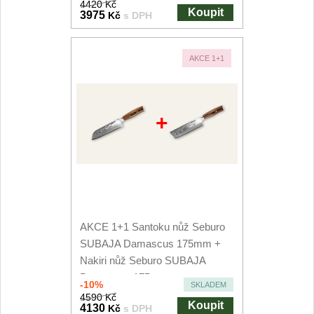
4420 Kč
Koupit
3975
Kč
s DPH
AKCE 1+1
+
AKCE 1+1 Santoku nůž Seburo
SUBAJA Damascus 175mm +
Nakiri nůž Seburo SUBAJA
Damascus 175mm
-10%
SKLADEM
4590 Kč
Koupit
4130
Kč
s DPH