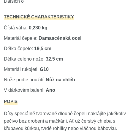
Dalších 8
Nože Samura MO-V
4
TECHNICKÉ CHARAKTERISTIKY
Nože Samura Bamboo
1
Čístá váha:
0,230 kg
Ostřiče nožů V-Sharp
Materiál čepele:
Damascénská ocel
Brousky na nože
Délka čepele:
19,5 cm
12
Délka celého nože:
32,5 cm
Doplňky a díly
6
Materiál rukojeti:
G10
Doprodej
Nože podle použití:
Nůž na chléb
11
V dárkovém balení:
Ano
Dárky
4
POPIS
Značky
Díky speciálně tvarované dlouhé čepeli nakrájíte jakékoliv
4
pečivo bez drobení a mačkání. Ať už čerstvý chleba s
křupavou kůrkou, tvrdé rohlíky nebo vláčnou bábovku.