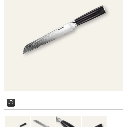
Filetovací nože
7
Nože na chleba
27
Vykosťovací nože
41
Steakové nože
2
Plátkovací nože
27
Porcovací nože
2
Sekáčky a speciální nože
15
Japonské nože
57