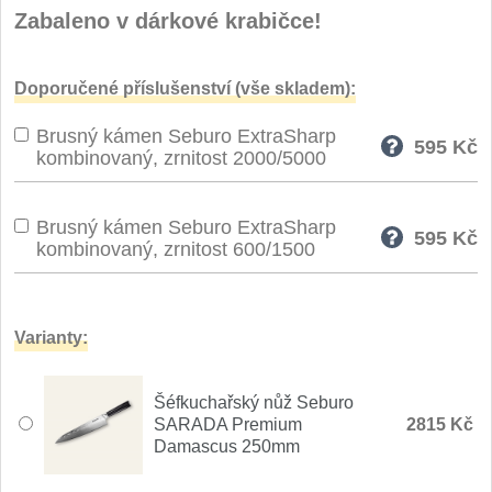
Zabaleno v dárkové krabičce!
Speciální nože
Vrhací nože
12
Doporučené příslušenství (vše skladem):
Záchranářské
Brusný kámen Seburo ExtraSharp
4
595
Kč
kombinovaný, zrnitost 2000/5000
Ostření nožů
Brusný kámen Seburo ExtraSharp
595
Kč
Ostřiče nožů
kombinovaný, zrnitost 600/1500
8
Brusné kameny
3
Varianty:
Doplňky a díly
4
Šéfkuchařský nůž Seburo
Nože SEBURO
SARADA Premium
2815 Kč
Damascus 250mm
Sady nožů SEBURO
6