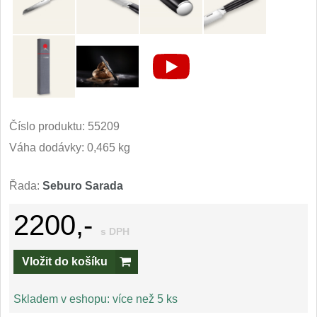
Kuchyňské příslušenství
2
Zavírací nože
Kapesní
6
Taktické
Číslo produktu:
55209
3
Váha dodávky: 0,465 kg
Turistické
7
Řada:
Seburo Sarada
Speciální
4
2200,-
Nože s pevnou čepelí
s DPH
Taktické
Vložit do košíku
8
Outdoorové
Skladem v eshopu:
více než 5 ks
10