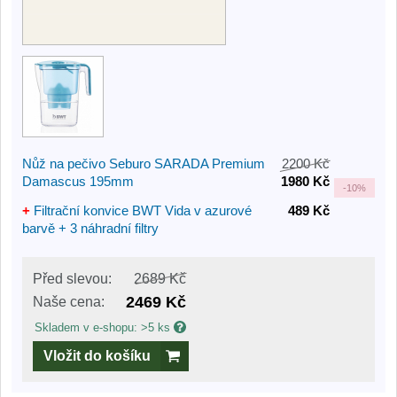
Nůž na pečivo Seburo SARADA Premium
2200 Kč
Damascus 195mm
1980 Kč
-
10%
+
Filtrační konvice BWT Vida v azurové
489 Kč
barvě + 3 náhradní filtry
Před slevou:
2689 Kč
2469 Kč
Naše cena:
Skladem v e-shopu: >5 ks
Vložit do košíku