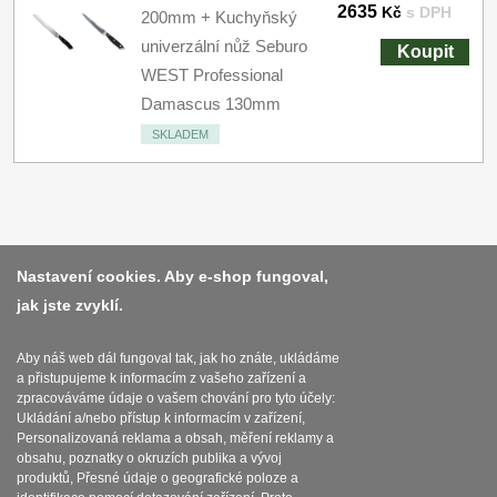
2635
Kč
s DPH
200mm + Kuchyňský
univerzální nůž Seburo
Koupit
WEST Professional
Damascus 130mm
SKLADEM
Platba a dodávka
Nastavení cookies. Aby e-shop fungoval,
jak jste zvyklí.
Obchodní podmínky
Zasady zpracovani osobnich udaju
Aby náš web dál fungoval tak, jak ho znáte, ukládáme
a přistupujeme k informacím z vašeho zařízení a
Reklamační řád
zpracováváme údaje o vašem chování pro tyto účely:
Ukládání a/nebo přístup k informacím v zařízení,
O nožích
Personalizovaná reklama a obsah, měření reklamy a
obsahu, poznatky o okruzích publika a vývoj
produktů, Přesné údaje o geografické poloze a
Nastavení souborů cookies