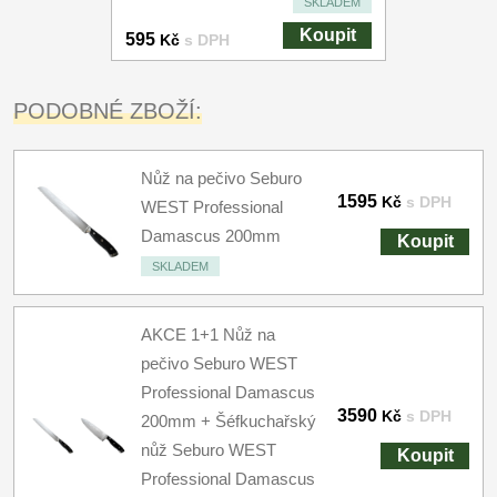
SKLADEM
Koupit
595
Kč
s DPH
PODOBNÉ ZBOŽÍ:
Nůž na pečivo Seburo
1595
Kč
s DPH
WEST Professional
Damascus 200mm
Koupit
SKLADEM
AKCE 1+1 Nůž na
pečivo Seburo WEST
Professional Damascus
3590
Kč
s DPH
200mm + Šéfkuchařský
nůž Seburo WEST
Koupit
Professional Damascus