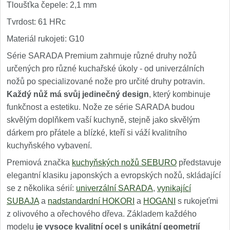
Tloušťka čepele: 2,1 mm
Tvrdost: 61 HRc
Materiál rukojeti: G10
Série SARADA Premium zahrnuje různé druhy nožů
určených pro různé kuchařské úkoly - od univerzálních
nožů po specializované nože pro určité druhy potravin.
Každý nůž má svůj jedinečný design
, který kombinuje
funkčnost a estetiku. Nože ze série SARADA budou
skvělým doplňkem vaší kuchyně, stejně jako skvělým
dárkem pro přátele a blízké, kteří si váží kvalitního
kuchyňského vybavení.
Premiová značka
kuchyňských nožů SEBURO
představuje
elegantní klasiku japonských a evropských nožů, skládající
se z několika sérií:
univerzální SARADA
,
vynikající
SUBAJA
a
nadstandardní HOKORI
a
HOGANI
s rukojeťmi
z olivového a ořechového dřeva. Základem každého
modelu
je vysoce kvalitní ocel s unikátní geometrií