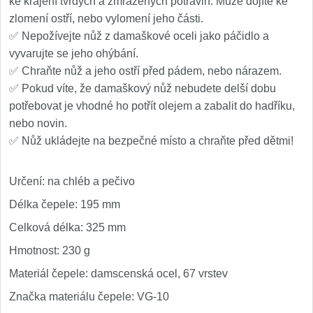
ke krájení tvrdých a zmražených potravin. Může dojíte ke
zlomení ostří, nebo vylomení jeho části.
✅ Nepožívejte nůž z damaškové oceli jako páčidlo a
vyvarujte se jeho ohýbání.
✅ Chraňte nůž a jeho ostří před pádem, nebo nárazem.
✅ Pokud víte, že damaškový nůž nebudete delší dobu
potřebovat je vhodné ho potřít olejem a zabalit do hadříku,
nebo novin.
✅ Nůž ukládejte na bezpečné místo a chraňte před dětmi!
Určení: na chléb a pečivo
Délka čepele: 195 mm
Celková délka: 325 mm
Hmotnost: 230 g
Materiál čepele: damscenská ocel, 67 vrstev
Značka materiálu čepele: VG-10