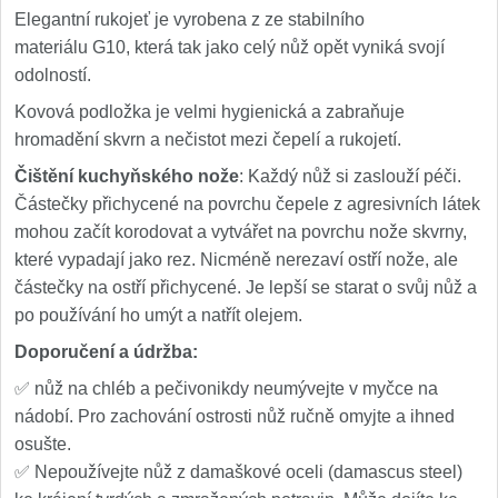
Elegantní rukojeť je vyrobena z ze stabilního
materiálu G10, která tak jako celý nůž opět vyniká svojí
odolností.
Kovová podložka je velmi hygienická a zabraňuje
hromadění skvrn a nečistot mezi čepelí a rukojetí.
Čištění kuchyňského nože
: Každý nůž si zaslouží péči.
Částečky přichycené na povrchu čepele z agresivních látek
mohou začít korodovat a vytvářet na povrchu nože skvrny,
které vypadají jako rez. Nicméně nerezaví ostří nože, ale
částečky na ostří přichycené. Je lepší se starat o svůj nůž a
po používání ho umýt a natřít olejem.
Doporučení a údržba
:
✅ nůž na chléb a pečivonikdy neumývejte v myčce na
nádobí. Pro zachování ostrosti nůž ručně omyjte a ihned
osušte.
✅ Nepoužívejte nůž z damaškové oceli (damascus steel)