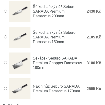
Nože Seburo SARADA
93
Šéfkuchařský nůž Seburo
SARADA Premium
2430 Kč
Nože Seburo SUBAJA
Damascus 200mm
92
Nože Seburo HOKORI
37
Šéfkuchařský nůž Seburo
SARADA Premium
2105 Kč
Nože Seburo HOGANI
20
Damascus 150mm
Nože Seburo WEST
21
Sekáček Seburo SARADA
Nože Tojiro
Premium Chopper Damascus
3100 Kč
180mm
Nože Tojiro Shippu
2
Nože Tojiro Zen
Nakiri nůž Seburo SARADA
1
2595 Kč
Premium Damascus 170mm
Nože Samura