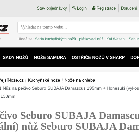
Stav objednávky
Login
Registrace
Doručení 
Hledá se:
Sada kuchyňských nožů
plátkovací nůž
Kai Wasabi
Sebur
SADY NOŽŮ
NOŽE SAMURA
OSTŘIČE NOŽŮ V-SHARP
DO
KAIJU
řejšíNože.cz
/
Kuchyňské nože
/
Nože na chleba
 Nůž na pečivo Seburo SUBAJA Damascus 195mm + Honesuki (vykosťo
 130mm
čivo Seburo SUBAJA Damascu
rzální) nůž Seburo SUBAJA D