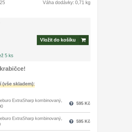
25
Váha dodávky: 0,71 kg
-
Vložit do košíku
ež 5 ks
krabičce!
 (vše skladem):
eburo ExtraSharp kombinovaný,
595
Kč
00
eburo ExtraSharp kombinovaný,
595
Kč
0