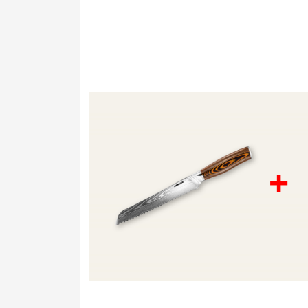
Nože na ovoce a zeleninu
43
Santoku nože
46
Nože NAKIRI
17
Filetovací nože
7
Nože na chleba
27
Vykosťovací nože
41
+
Steakové nože
2
Plátkovací nože
27
Porcovací nože
2
Sekáčky a speciální nože
15
Japonské nože
57