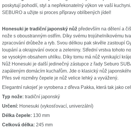
poskytují pohodlí, styl a nepřekonatelný výkon ve vaší kuchyni
SEBURO a užijte si proces přípravy oblíbených jídel!
Honesuki je tradiční japonský nůž
především na dělení a čiš
nože s oboustranným ostřím. Díky svému trojúhelníkovému tvar
zpracování drůbeže a ryb. Svou délkou pak skvěle zastoupí Gy
loupání a okrajování ovoce a zeleniny. Střední vrstva tohoto n
se vysokým obsahem uhlíku. Díky tomu má nůž vynikající krájecí 
Nůž Honesuki je další jedinečný zástupce z řady Seburo SUB
zapáleným domácím kuchařům. Jde o klasický nůž japonského 
Přes své rozměry čepele je nůž velice lehký a vyvážený.
Elegantní rukojeť je vyrobena z dřeva Pakka, která tak jako cel
Typ nože:
tradiční japonský
Určení:
Honesuki (vykosťovací, univerzální)
Délka čepele:
130 mm
Celková délka:
245 mm