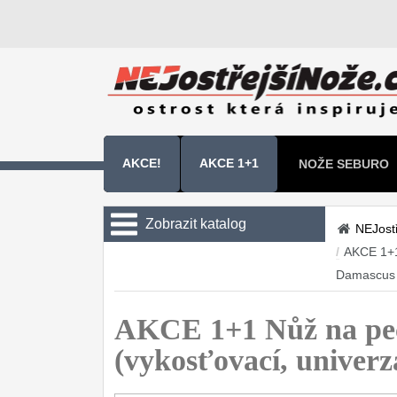
AKCE!
AKCE 1+1
NOŽE SEBURO
NOŽE SAMURA 
Zobrazit katalog
NEJost
/
AKCE 1+1
Kuchyňské nože
Damascus
Sady kuchyňských nožů
9
AKCE 1+1 Nůž na pe
Šéfkuchařské nože
30
(vykosťovací, unive
Univerzální nože
50