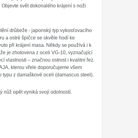
. Objevte svět dokonalého krájení s noži
tění drůbeže - japonský typ vykosťovacího
u a ostré špičce se skvěle hodí ke
uto při krájení masa. Někdy se používá i k
ože je zhotovena z oceli VG-10, vyznačující
vlastnosti – značnou ostrost i kvalitní řez.
AJA, kterou vřele doporučujeme všem
typu z damaškové oceli (damascus steel).
ý nůž opět vyniká svojí odolností.