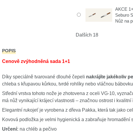
AKCE 1+1
Seburo 
Nůž na p
Dalších 18
POPIS
Cenově zvýhodněná sada 1+1
Díky speciálně tvarované dlouhé čepeli
nakrájíte jakékoliv 
chleba s křupavou kůrkou, tvrdé rohlíky nebo vláčnou bábovk
Střední vrstva tohoto nože je zhotovena z oceli VG-10, vyzna
má nůž vynikající krájecí vlastnosti – značnou ostrost i kvalitní 
Elegantní rukojeť je vyrobena z dřeva Pakka, která tak jako cel
Kovová podložka je velmi hygienická a zabraňuje hromadění skv
Určení:
na chléb a pečivo