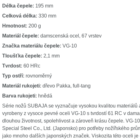
Délka čepele:
195 mm
Celková délka:
330 mm
Hmotnost:
200 g
Materiál čepele:
damscenská ocel, 67 vrstev
Značka materiálu čepele:
VG-10
Tloušťka čepele:
2,1 mm
Tvrdost:
60 HRc
Typ ostří:
rovnoměrný
Materiál rukojeti:
dřevo Pakka, full-tang
Barva rukojeti:
hnědá
Série nožů SUBAJA se vyznačuje vysokou kvalitou materiálů
vyrobeny z vysoce pevné oceli VG-10 s tvrdostí 61 RC v dama
dlouhou životnost, spolehlivost a zároveň krásu čepele. VG-10
Special Steel Co., Ltd. (Japonsko) pro potřeby nožířského prů
jako mnoho dalších japonských značek. Viskozita této oceli je 