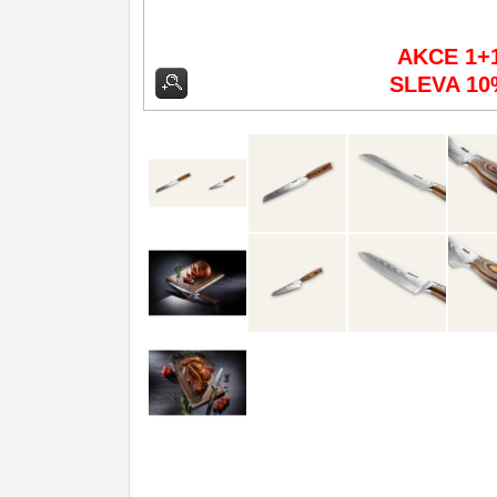
Kuchyňské příslušenství
2
AKCE 1+
SLEVA 10
Zavírací nože
Nože s pevnou čepelí
Speciální nože
Ostření nožů
Nože SEBURO
Nože Tojiro
Nože Samura
Ostřiče nožů V-Sharp
Doprodej
11
Dárky
4