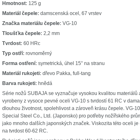
Hmotnost:
125 g
Materiál čepele:
damscenská ocel, 67 vrstev
Značka materiálu čepele:
VG-10
Tloušťka čepele:
2,2 mm
Tvrdost:
60 HRc
Typ ostří:
rovnoměrný
Forma ostření:
symetrická, úhel 15° na stranu
Materiál rukojeti:
dřevo Pakka, full-tang
Barva rukojeti:
hnědá
Série nožů SUBAJA se vyznačuje vysokou kvalitou materiálů
vyrobeny z vysoce pevné oceli VG-10 s tvrdostí 61 RC v dama
dlouhou životnost, spolehlivost a zároveň krásu čepele. VG-10
Special Steel Co., Ltd. (Japonsko) pro potřeby nožířského prů
jako mnoho dalších japonských značek. Viskozita této oceli je 
na tvrdost 60-62 RC.