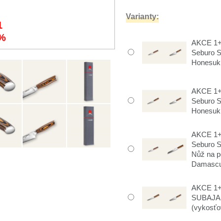
Varianty:
1
%
AKCE 1+1
Seburo 
Honesuki 
AKCE 1+1
Seburo 
Honesuki
AKCE 1+1
Seburo 
Nůž na 
Damascu
AKCE 1+
SUBAJA 
(vykosťov