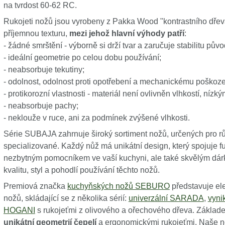
na tvrdost 60-62 RC.
Rukojeti nožů jsou vyrobeny z Pakka Wood "kontrastního dřeva
příjemnou texturu,
mezi jehož hlavní výhody patří
:
- žádné smrštění - výborně si drží tvar a zaručuje stabilitu pův
- ideální geometrie po celou dobu používání;
- neabsorbuje tekutiny;
- odolnost, odolnost proti opotřebení a mechanickému poškoze
- protikorozní vlastnosti - materiál není ovlivněn vlhkostí, nízk
- neabsorbuje pachy;
- neklouže v ruce, ani za podmínek zvýšené vlhkosti.
Série SUBAJA zahrnuje široký sortiment nožů, určených pro rů
specializované. Každý nůž má unikátní design, který spojuje f
nezbytným pomocníkem ve vaší kuchyni, ale také skvělým dárke
kvalitu, styl a pohodlí používání těchto nožů.
Premiová značka
kuchyňských nožů SEBURO
představuje el
nožů, skládající se z několika sérií:
univerzální SARADA
,
vyni
HOGANI
s rukojeťmi z olivového a ořechového dřeva. Zákl
unikátní geometrií čepelí
a ergonomickými rukojeťmi. Naše nož