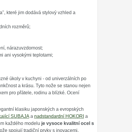
", které jim dodává stylový vzhled a
odních rozměrů;
ní, nárazuvzdornost;
ými ani vysokými teplotami;
zné úkoly v kuchyni - od univerzálních po
unkčnost a krásu. Tyto nože se stanou nejen
m pro přátele, rodinu a blízké. Ocení
egantní klasiku japonských a evropských
kající SUBAJA
a
nadstandardní HOKORI
a
adem každého modelu
je vysoce kvalitní ocel s
e spojují tradiční prvky s inovacemi,