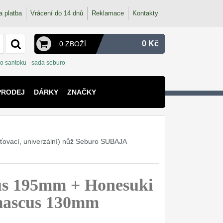
a platba
Vrácení do 14 dnů
Reklamace
Kontakty
0 Kč
0 ZBOŽÍ
o santoku
sada seburo
PRODEJ
DÁRKY
ZNAČKY
vací, univerzální) nůž Seburo SUBAJA
s 195mm + Honesuki
amascus 130mm