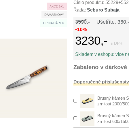
Číslo produktu:
55229+552
AKCE 1+1
Řada:
Seburo Subaja
DAMAŠKOVÝ
3590,-
Ušetříte: 360,
TIP NA DÁREK
-10%
3230,-
s DPH
Skladem v eshopu:
více n
Zabaleno v dárkové 
Doporučené příslušenství
Brusný kámen S
zrnitost 2000/50
Brusný kámen S
zrnitost 600/150