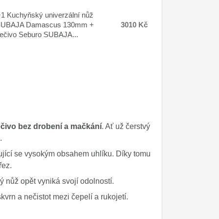
 Kuchyňský univerzální nůž
SUBAJA Damascus 130mm +
3010 Kč
ečivo Seburo SUBAJA...
pečivo bez drobení a mačkání
. Ať už čerstvý
u.
čující se vysokým obsahem uhlíku. Díky tomu
řez.
ý nůž opět vyniká svojí odolností.
rn a nečistot mezi čepelí a rukojetí.