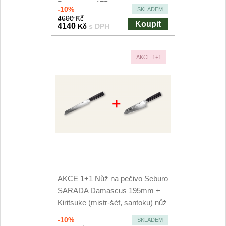
Damascus 175mm
-10%
SKLADEM
4600 Kč
Koupit
4140
Kč
s DPH
AKCE 1+1
+
AKCE 1+1 Nůž na pečivo Seburo
SARADA Damascus 195mm +
Kiritsuke (mistr-šéf, santoku) nůž
Seburo...
-10%
SKLADEM