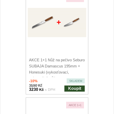
+
AKCE 1+1 Nůž na pečivo Seburo
SUBAJA Damascus 195mm +
Honesuki (vykosťovací,
univerzální) nůž...
-10%
SKLADEM
3590 Kč
Koupit
3230
Kč
s DPH
AKCE 1+1