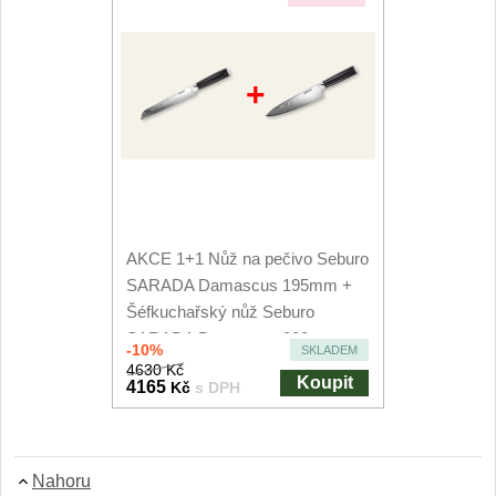
+
AKCE 1+1 Nůž na pečivo Seburo
SARADA Damascus 195mm +
Šéfkuchařský nůž Seburo
SARADA Damascus 200mm
-10%
SKLADEM
4630 Kč
Koupit
4165
Kč
s DPH
Nahoru