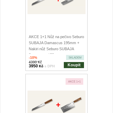
AKCE 1+1 Nůž na pečivo Seburo
SUBAJA Damascus 195mm +
Nakiri nůž Seburo SUBAJA
Damascus 175mm
-10%
SKLADEM
4390 Kč
Koupit
3950
Kč
s DPH
AKCE 1+1
+