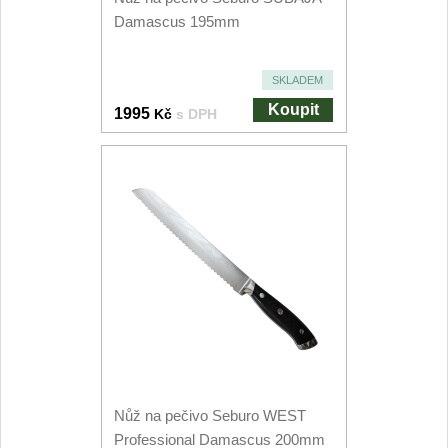
Kuchyňské příslušenství
Damascus 195mm
2
Zavírací nože
SKLADEM
Koupit
1995
Kč
s DPH
Kapesní
6
Taktické
3
Turistické
7
Speciální
4
Nože s pevnou čepelí
Taktické
8
Nůž na pečivo Seburo WEST
Outdoorové
9
Professional Damascus 200mm