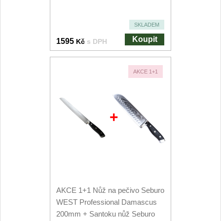
Speciální nože
SKLADEM
Vrhací nože
12
Koupit
1595
Kč
s DPH
Záchranářské
4
AKCE 1+1
Ostření nožů
Ostřiče nožů
8
+
Brusné kameny
3
Doplňky a díly
4
Nože SEBURO
AKCE 1+1 Nůž na pečivo Seburo
WEST Professional Damascus
Sady nožů SEBURO
6
200mm + Santoku nůž Seburo