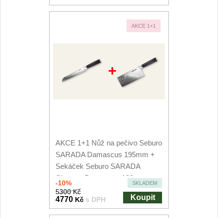
AKCE 1+1
+
AKCE 1+1 Nůž na pečivo Seburo
SARADA Damascus 195mm +
Sekáček Seburo SARADA
Chopper Damascus 180mm
-10%
SKLADEM
5300 Kč
Koupit
4770
Kč
s DPH