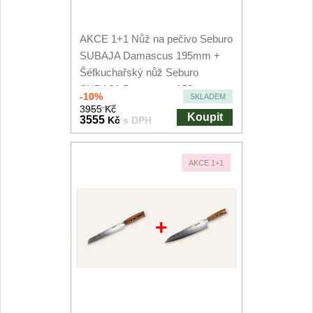
AKCE 1+1 Nůž na pečivo Seburo
SUBAJA Damascus 195mm +
Šéfkuchařský nůž Seburo
SUBAJA Damascus 150mm
-10%
SKLADEM
3955 Kč
Koupit
3555
Kč
s DPH
AKCE 1+1
+