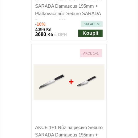
SARADA Damascus 195mm +
Plátkovací nůž Seburo SARADA
Damascus 200mm
-10%
SKLADEM
4090 Kč
Koupit
3680
Kč
s DPH
AKCE 1+1
+
AKCE 1+1 Nůž na pečivo Seburo
SARADA Damascus 195mm +