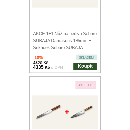
AKCE 1+1 Nůž na pečivo Seburo
SUBAJA Damascus 195mm +
Sekáček Seburo SUBAJA
Damascus 180mm
-10%
SKLADEM
4820 Kč
Koupit
4335
Kč
s DPH
AKCE 1+1
+