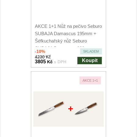
AKCE 1+1 Nůž na pečivo Seburo
SUBAJA Damascus 195mm +
Šéfkuchařský nůž Seburo
SUBAJA Damascus 200mm
-10%
SKLADEM
4230 Kč
Koupit
3805
Kč
s DPH
AKCE 1+1
+