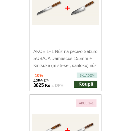
+
AKCE 1+1 Nůž na pečivo Seburo
SUBAJA Damascus 195mm +
Kiritsuke (mistr-šéf, santoku) nůž
Seburo...
-10%
SKLADEM
4250 Kč
Koupit
3825
Kč
s DPH
AKCE 1+1
+