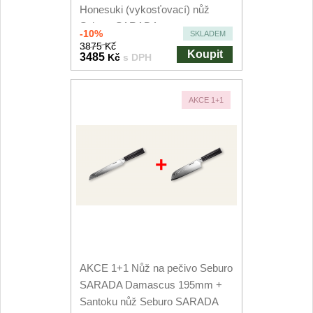
Honesuki (vykosťovací) nůž
Seburo SARADA...
-10%
SKLADEM
3875 Kč
Koupit
3485
Kč
s DPH
AKCE 1+1
+
AKCE 1+1 Nůž na pečivo Seburo
SARADA Damascus 195mm +
Santoku nůž Seburo SARADA