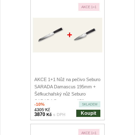
AKCE 1+1
+
AKCE 1+1 Nůž na pečivo Seburo
SARADA Damascus 195mm +
Šéfkuchařský nůž Seburo
SARADA Damascus 150mm
-10%
SKLADEM
4305 Kč
Koupit
3870
Kč
s DPH
AKCE 1+1