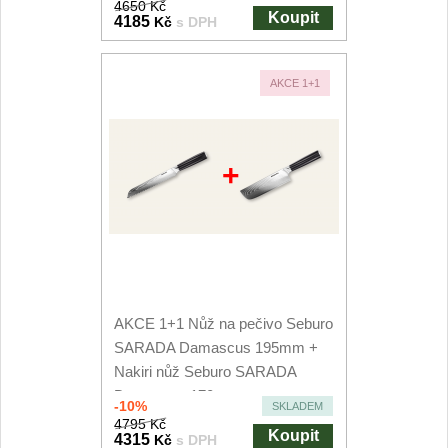
4650 Kč
Koupit
4185
Kč
s DPH
AKCE 1+1
+
AKCE 1+1 Nůž na pečivo Seburo
SARADA Damascus 195mm +
Nakiri nůž Seburo SARADA
Damascus 170mm
-10%
SKLADEM
4795 Kč
Koupit
4315
Kč
s DPH