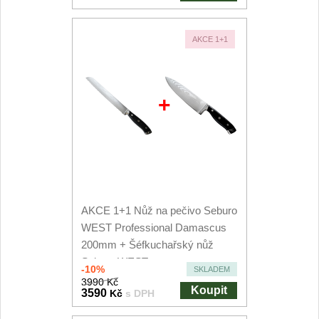
AKCE 1+1
+
AKCE 1+1 Nůž na pečivo Seburo
WEST Professional Damascus
200mm + Šéfkuchařský nůž
Seburo WEST...
-10%
SKLADEM
3990 Kč
Koupit
3590
Kč
s DPH