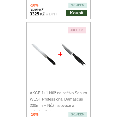
WEST...
Nože Seburo SARADA
-10%
SKLADEM
93
3695 Kč
Koupit
3325
Kč
s DPH
Nože Seburo SUBAJA
92
Nože Seburo HOKORI
AKCE 1+1
37
Nože Seburo HOGANI
20
+
Nože Seburo WEST
21
Nože Tojiro
Nože Tojiro Shippu
2
AKCE 1+1 Nůž na pečivo Seburo
Nože Tojiro Zen
1
WEST Professional Damascus
200mm + Nůž na ovoce a
Nože Samura
zeleninu Seburo...
-10%
SKLADEM