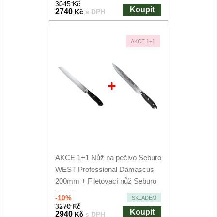
3045 Kč
Nože Samura MO-V
Koupit
2740
4
Kč
s DPH
Nože Samura Bamboo
1
AKCE 1+1
Ostřiče nožů V-Sharp
Brousky na nože
+
9
Doplňky a díly
4
Doprodej
11
Dárky
AKCE 1+1 Nůž na pečivo Seburo
4
WEST Professional Damascus
200mm + Filetovací nůž Seburo
Značky
4
WEST...
-10%
SKLADEM
3270 Kč
Koupit
2940
Kč
s DPH